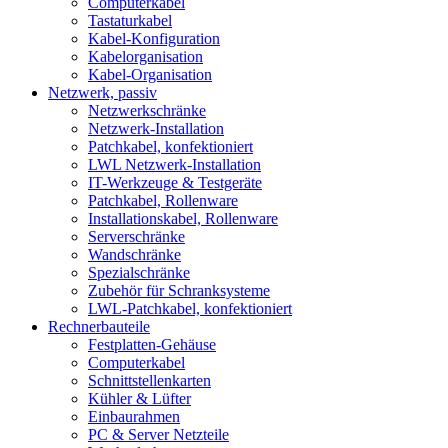
Computerkabel
Tastaturkabel
Kabel-Konfiguration
Kabelorganisation
Kabel-Organisation
Netzwerk, passiv
Netzwerkschränke
Netzwerk-Installation
Patchkabel, konfektioniert
LWL Netzwerk-Installation
IT-Werkzeuge & Testgeräte
Patchkabel, Rollenware
Installationskabel, Rollenware
Serverschränke
Wandschränke
Spezialschränke
Zubehör für Schranksysteme
LWL-Patchkabel, konfektioniert
Rechnerbauteile
Festplatten-Gehäuse
Computerkabel
Schnittstellenkarten
Kühler & Lüfter
Einbaurahmen
PC & Server Netzteile