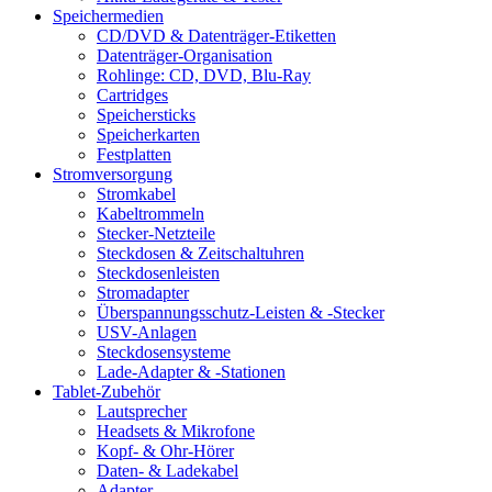
Speichermedien
CD/DVD & Datenträger-Etiketten
Datenträger-Organisation
Rohlinge: CD, DVD, Blu-Ray
Cartridges
Speichersticks
Speicherkarten
Festplatten
Stromversorgung
Stromkabel
Kabeltrommeln
Stecker-Netzteile
Steckdosen & Zeitschaltuhren
Steckdosenleisten
Stromadapter
Überspannungsschutz-Leisten & -Stecker
USV-Anlagen
Steckdosensysteme
Lade-Adapter & -Stationen
Tablet-Zubehör
Lautsprecher
Headsets & Mikrofone
Kopf- & Ohr-Hörer
Daten- & Ladekabel
Adapter