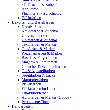
Mal- & Zeichen-Papiere
3D-Drucker & Zubehör
Acrylfarbe
Fineliner & Faserschreiber
Effektfarben
Dekorier- und Bastelfarben
Kreativ-Sets
Kreidefarbe & Zubehör
Universalmarker
Holzfarben & Zubehör
Textilfarben & Marker
Glasfarben & Marker
Porzellanfarben & Marker
Bastel- & Fingerfarben
Magnet- & Tafelfarben
Gouache- & Schulmalfarben
Öl- & Aquarellfarben
Sprühfarben & Lacke
Marmorierfarben
Plakatfarben
Effektfarben im Liner-Pen
Linoldruckfarben
Acrylfarben & Marker (Hobby)
Permanente Tinte
Handarbeiten