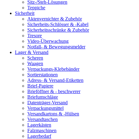
Sitz-/Steh-Lösungen
Teppiche
Sicherheit
Aktenvernichter & Zubehör
Sicherheits-Schlösser & -Kabel
Sicherheitsschränke & Zubehör
Tresore
Video-Überwachung
Notfall- & Bewegungsmelder
Lager & Versand
Scheren
Waagen
Verpackungs-Klebebänder
Sortierstationen
Adress- & Versand-Etiketten
Brief-Papiere
Brieföffner & - beschwerer
Briefumschläge
Datenträger-Versand
Verpackungsmittel
Versandkartons & -Hülsen
Versandtaschen
Lagerkästen
Falzmaschinen
Lagerbedarf