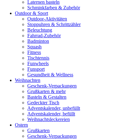
Laternen basteln
Schminkfarben & Zubehör
Outdoor & Sport
Outdoor-Aktivitäten
Stoppuhren & Schrittzähler
Beleuchtung
Fahrrad-Zubehör
Badminton
Squash
Fitness
Tischtennis
Funwheels
Funsport
Gesundheit & Wellness
Weihnachten
Geschenk-Verpackungen
Grußkarten & mehr
Basteln & Gestalten
Gedeckter Tisch
Adventskalender, unbefüllt
Adventskalender, befüllt
Weihnachtsleckereien
Ostern
Grußkarten
Geschenk-Verpackungen