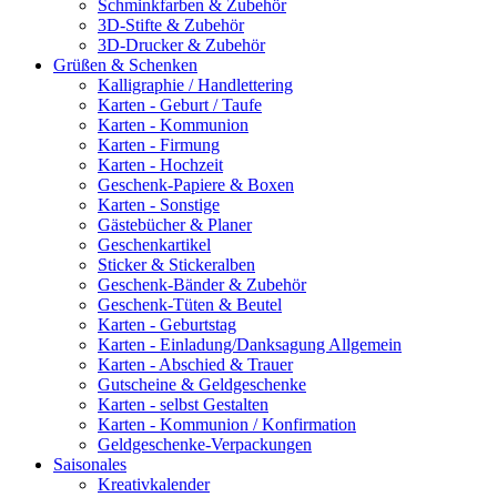
Schminkfarben & Zubehör
3D-Stifte & Zubehör
3D-Drucker & Zubehör
Grüßen & Schenken
Kalligraphie / Handlettering
Karten - Geburt / Taufe
Karten - Kommunion
Karten - Firmung
Karten - Hochzeit
Geschenk-Papiere & Boxen
Karten - Sonstige
Gästebücher & Planer
Geschenkartikel
Sticker & Stickeralben
Geschenk-Bänder & Zubehör
Geschenk-Tüten & Beutel
Karten - Geburtstag
Karten - Einladung/Danksagung Allgemein
Karten - Abschied & Trauer
Gutscheine & Geldgeschenke
Karten - selbst Gestalten
Karten - Kommunion / Konfirmation
Geldgeschenke-Verpackungen
Saisonales
Kreativkalender