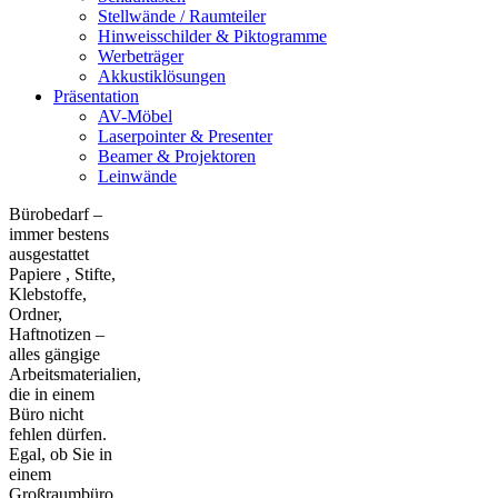
Stellwände / Raumteiler
Hinweisschilder & Piktogramme
Werbeträger
Akkustiklösungen
Präsentation
AV-Möbel
Laserpointer & Presenter
Beamer & Projektoren
Leinwände
Bürobedarf –
immer bestens
ausgestattet
Papiere , Stifte,
Klebstoffe,
Ordner,
Haftnotizen –
alles gängige
Arbeitsmaterialien,
die in einem
Büro nicht
fehlen dürfen.
Egal, ob Sie in
einem
Großraumbüro