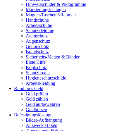
Hinweisschilder & Piktogramme
Markierungslösungen
Magnet-Taschen /-Rahmen
Handschuhe
Arbeitsschuhe
Schutzkleidung
Atemschutz
Augenschutz
Gehörschutz
Brandschutz
Sicherheits-Matten & Bänder
Erste Hilfe
Kopfschutz
Schutzboxen
Hygieneschutzschilde
Arbeitskleidung
Rund ums Geld
Geld prüfen
Geld zählen
Geld aufbewahren
Geldbörsen
Befestigungslösungen
Bilder-Aufhängung
Allzweck-Haken
Transparente Haken