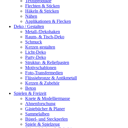
Textilprodukte
Flechten & Sticken
Häkeln & Stricken
Nähen
Applikationen & Flecken
Deko / Gestalten
Metall-/Dekohaken
Raum- & Tisch-Deko
Schmuck
Kerzen gestalten
Licht-Deko
Party-Deko
Struktur- & Reliefpasten
Motivschablonen
Foto-Transfermedien
Flüssigbronze & Antikmetall
Kerzen & Zubehör
Beton
Spielen & Freizeit
Knete & Modelliermasse
Ahnenforschung
Gästebücher & Planer
Sammelalben
Bügel- und Steckperlen
Spiele & Spielzeug