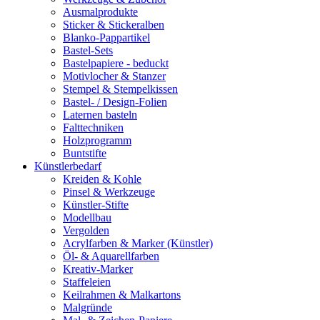
Ausmalprodukte
Sticker & Stickeralben
Blanko-Pappartikel
Bastel-Sets
Bastelpapiere - beduckt
Motivlocher & Stanzer
Stempel & Stempelkissen
Bastel- / Design-Folien
Laternen basteln
Falttechniken
Holzprogramm
Buntstifte
Künstlerbedarf
Kreiden & Kohle
Pinsel & Werkzeuge
Künstler-Stifte
Modellbau
Vergolden
Acrylfarben & Marker (Künstler)
Öl- & Aquarellfarben
Kreativ-Marker
Staffeleien
Keilrahmen & Malkartons
Malgründe