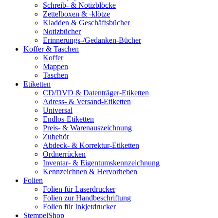
Schreib- & Notizblöcke
Zettelboxen & -klötze
Kladden & Geschäftsbücher
Notizbücher
Erinnerungs-/Gedanken-Bücher
Koffer & Taschen
Koffer
Mappen
Taschen
Etiketten
CD/DVD & Datenträger-Etiketten
Adress- & Versand-Etiketten
Universal
Endlos-Etiketten
Preis- & Warenauszeichnung
Zubehör
Abdeck- & Korrektur-Etiketten
Ordnerrücken
Inventar- & Eigentumskennzeichnung
Kennzeichnen & Hervorheben
Folien
Folien für Laserdrucker
Folien zur Handbeschriftung
Folien für Inkjetdrucker
StempelShop