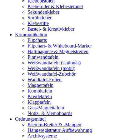
Klebepistolen
Kleberoller & Klebestempel
Sekundenkleber
Sprühkleber
Klebestifte
Bastel- & Kreativkleber
Kommunikation
Flipcharts
Flipchart- & Whiteboard-Marker
Haftmagnete & Magnetstreifen
Pinnwandtafeln
Weißwandtafeln (stationär)
Weißwandtafeln (mobil)
Weißwandtafel-Zubehör
Wandtafel-Folien
Magnettafeln
Kombitafeln
Kreidetafeln
Klapptafeln
Glas-Magnettafeln
Notiz- & Memoboards
Ordnungsmittel
Klemm-Bretter & -Mappen
Hängeregistratur-Aufbewahrung
Archivsysteme