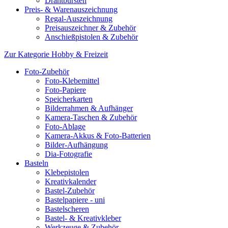
Drahtbürsten
Preis- & Warenauszeichnung
Regal-Auszeichnung
Preisauszeichner & Zubehör
Anschießpistolen & Zubehör
Zur Kategorie Hobby & Freizeit
Foto-Zubehör
Foto-Klebemittel
Foto-Papiere
Speicherkarten
Bilderrahmen & Aufhänger
Kamera-Taschen & Zubehör
Foto-Ablage
Kamera-Akkus & Foto-Batterien
Bilder-Aufhängung
Dia-Fotografie
Basteln
Klebepistolen
Kreativkalender
Bastel-Zubehör
Bastelpapiere - uni
Bastelscheren
Bastel- & Kreativkleber
Werkzeuge & Zubehör