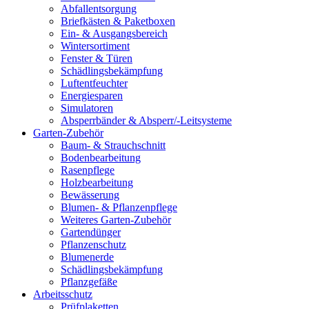
Abfallentsorgung
Briefkästen & Paketboxen
Ein- & Ausgangsbereich
Wintersortiment
Fenster & Türen
Schädlingsbekämpfung
Luftentfeuchter
Energiesparen
Simulatoren
Absperrbänder & Absperr/-Leitsysteme
Garten-Zubehör
Baum- & Strauchschnitt
Bodenbearbeitung
Rasenpflege
Holzbearbeitung
Bewässerung
Blumen- & Pflanzenpflege
Weiteres Garten-Zubehör
Gartendünger
Pflanzenschutz
Blumenerde
Schädlingsbekämpfung
Pflanzgefäße
Arbeitsschutz
Prüfplaketten