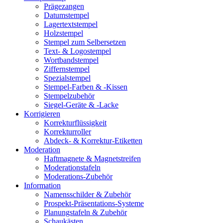
Prägezangen
Datumstempel
Lagertextstempel
Holzstempel
Stempel zum Selbersetzen
Text- & Logostempel
Wortbandstempel
Ziffernstempel
Spezialstempel
Stempel-Farben & -Kissen
Stempelzubehör
Siegel-Geräte & -Lacke
Korrigieren
Korrekturflüssigkeit
Korrekturroller
Abdeck- & Korrektur-Etiketten
Moderation
Haftmagnete & Magnetstreifen
Moderationstafeln
Moderations-Zubehör
Information
Namensschilder & Zubehör
Prospekt-Präsentations-Systeme
Planungstafeln & Zubehör
Schaukästen