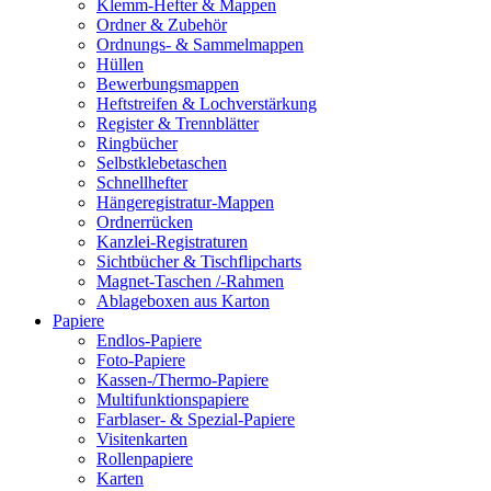
Klemm-Hefter & Mappen
Ordner & Zubehör
Ordnungs- & Sammelmappen
Hüllen
Bewerbungsmappen
Heftstreifen & Lochverstärkung
Register & Trennblätter
Ringbücher
Selbstklebetaschen
Schnellhefter
Hängeregistratur-Mappen
Ordnerrücken
Kanzlei-Registraturen
Sichtbücher & Tischflipcharts
Magnet-Taschen /-Rahmen
Ablageboxen aus Karton
Papiere
Endlos-Papiere
Foto-Papiere
Kassen-/Thermo-Papiere
Multifunktionspapiere
Farblaser- & Spezial-Papiere
Visitenkarten
Rollenpapiere
Karten