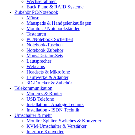
Wechselrahmen
Back Plane & RAID Systeme
Zubehör PC/Notebook
Mäuse
Mauspads & Handgelenkauflagen
Monitor- / Notebookständer
Tastaturen
PC/Notebook Sicherheit
Notebook-Taschen
Notebook-Zubehör
Maus-Tastatur-Sets
Lautsprecher
Webcams
Headsets & Mikrofone
Laufwerke & Adapter
3D-Drucker & Zubehör
Telekommunikation
Modems & Router
USB Telefone
Installation - Analoge Technik
Installation - ISDN Technik
Umschalter & mehr
Monitor Splitter, Switches & Konverter
KVM-Umschalter & Verstärker
Interface Konverter