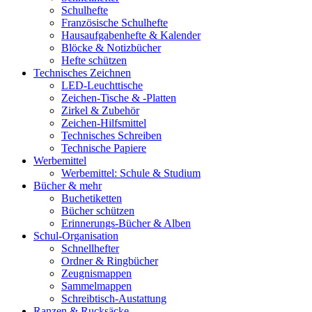
Schulhefte
Französische Schulhefte
Hausaufgabenhefte & Kalender
Blöcke & Notizbücher
Hefte schützen
Technisches Zeichnen
LED-Leuchttische
Zeichen-Tische & -Platten
Zirkel & Zubehör
Zeichen-Hilfsmittel
Technisches Schreiben
Technische Papiere
Werbemittel
Werbemittel: Schule & Studium
Bücher & mehr
Buchetiketten
Bücher schützen
Erinnerungs-Bücher & Alben
Schul-Organisation
Schnellhefter
Ordner & Ringbücher
Zeugnismappen
Sammelmappen
Schreibtisch-Austattung
Ranzen & Rucksäcke