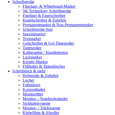
Schreibgeräte
Flipchart- & Whiteboard-Marker
5th Technology Schreibgeräte
Fineliner & Faserschreiber
Kugelschreiber & Zubehör
Permanentmarker & Non-Permanentmarker
Schreibgeräte-Sets
Spezialmarker
Textmarker
Gelschreiber & Gel-Tintenroller
Tintenroller
Kalligraphie / Handlettering
Lackmarker
Kreativ-Marker
Füllhalter & Tintenlöscher
Schreibtisch & mehr
Heftgeräte & Zubehör
Locher
Fußstützen
Konzepthalter
Monitorfilter
Monitor- / Notebookständer
Sichttafelsysteme
Monitor- / Telefonarme
Klebefilme & Abroller