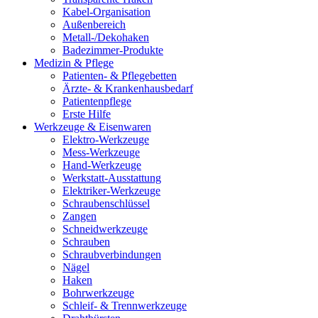
Kabel-Organisation
Außenbereich
Metall-/Dekohaken
Badezimmer-Produkte
Medizin & Pflege
Patienten- & Pflegebetten
Ärzte- & Krankenhausbedarf
Patientenpflege
Erste Hilfe
Werkzeuge & Eisenwaren
Elektro-Werkzeuge
Mess-Werkzeuge
Hand-Werkzeuge
Werkstatt-Ausstattung
Elektriker-Werkzeuge
Schraubenschlüssel
Zangen
Schneidwerkzeuge
Schrauben
Schraubverbindungen
Nägel
Haken
Bohrwerkzeuge
Schleif- & Trennwerkzeuge