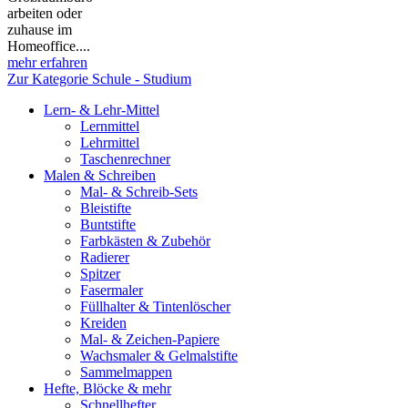
arbeiten oder
zuhause im
Homeoffice....
mehr erfahren
Zur Kategorie Schule - Studium
Lern- & Lehr-Mittel
Lernmittel
Lehrmittel
Taschenrechner
Malen & Schreiben
Mal- & Schreib-Sets
Bleistifte
Buntstifte
Farbkästen & Zubehör
Radierer
Spitzer
Fasermaler
Füllhalter & Tintenlöscher
Kreiden
Mal- & Zeichen-Papiere
Wachsmaler & Gelmalstifte
Sammelmappen
Hefte, Blöcke & mehr
Schnellhefter