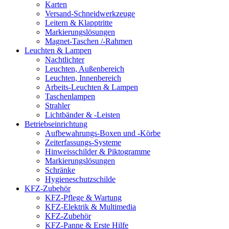
Karten
Versand-Schneidwerkzeuge
Leitern & Klapptritte
Markierungslösungen
Magnet-Taschen /-Rahmen
Leuchten & Lampen
Nachtlichter
Leuchten, Außenbereich
Leuchten, Innenbereich
Arbeits-Leuchten & Lampen
Taschenlampen
Strahler
Lichtbänder & -Leisten
Betriebseinrichtung
Aufbewahrungs-Boxen und -Körbe
Zeiterfassungs-Systeme
Hinweisschilder & Piktogramme
Markierungslösungen
Schränke
Hygieneschutzschilde
KFZ-Zubehör
KFZ-Pflege & Wartung
KFZ-Elektrik & Multimedia
KFZ-Zubehör
KFZ-Panne & Erste Hilfe