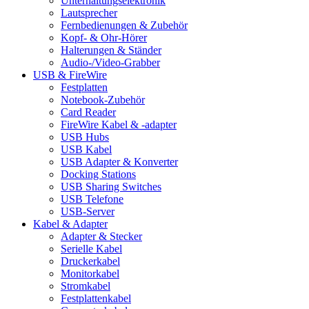
Unterhaltungselektronik
Lautsprecher
Fernbedienungen & Zubehör
Kopf- & Ohr-Hörer
Halterungen & Ständer
Audio-/Video-Grabber
USB & FireWire
Festplatten
Notebook-Zubehör
Card Reader
FireWire Kabel & -adapter
USB Hubs
USB Kabel
USB Adapter & Konverter
Docking Stations
USB Sharing Switches
USB Telefone
USB-Server
Kabel & Adapter
Adapter & Stecker
Serielle Kabel
Druckerkabel
Monitorkabel
Stromkabel
Festplattenkabel