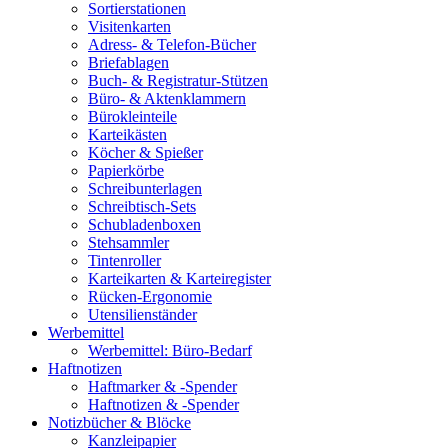
Sortierstationen
Visitenkarten
Adress- & Telefon-Bücher
Briefablagen
Buch- & Registratur-Stützen
Büro- & Aktenklammern
Bürokleinteile
Karteikästen
Köcher & Spießer
Papierkörbe
Schreibunterlagen
Schreibtisch-Sets
Schubladenboxen
Stehsammler
Tintenroller
Karteikarten & Karteiregister
Rücken-Ergonomie
Utensilienständer
Werbemittel
Werbemittel: Büro-Bedarf
Haftnotizen
Haftmarker & -Spender
Haftnotizen & -Spender
Notizbücher & Blöcke
Kanzleipapier