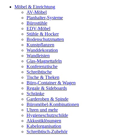
Möbel & Einrichtung
AV-Möbel
Planhalter-Systeme
Bürostühle
EDV-Möbel
Stühle & Hocker
Bodenschutzmatten
Kunstpflanzen
Wanddekoration
Wandleisten
Glas-Magnettafeln
Konferenztische
Schreibtische
Tische & Theken
Büro-Container & Wagen
Regale & Sideboards
Schränke
Garderoben & Spinde
Büromöbel-Kombinationen
Uhren und mehr
Hygieneschutzschilde
Akkustiklösungen
Kabelorganisation
Schreibtisch-Zubehör