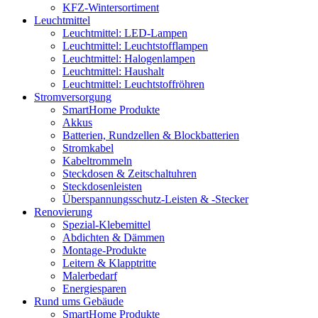
KFZ-Wintersortiment
Leuchtmittel
Leuchtmittel: LED-Lampen
Leuchtmittel: Leuchtstofflampen
Leuchtmittel: Halogenlampen
Leuchtmittel: Haushalt
Leuchtmittel: Leuchtstoffröhren
Stromversorgung
SmartHome Produkte
Akkus
Batterien, Rundzellen & Blockbatterien
Stromkabel
Kabeltrommeln
Steckdosen & Zeitschaltuhren
Steckdosenleisten
Überspannungsschutz-Leisten & -Stecker
Renovierung
Spezial-Klebemittel
Abdichten & Dämmen
Montage-Produkte
Leitern & Klapptritte
Malerbedarf
Energiesparen
Rund ums Gebäude
SmartHome Produkte