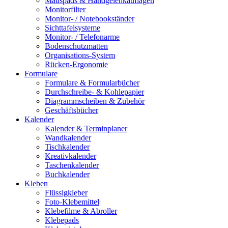
Mauspads & Handgelenkauflagen
Monitorfilter
Monitor- / Notebookständer
Sichttafelsysteme
Monitor- / Telefonarme
Bodenschutzmatten
Organisations-System
Rücken-Ergonomie
Formulare
Formulare & Formularbücher
Durchschreibe- & Kohlepapier
Diagrammscheiben & Zubehör
Geschäftsbücher
Kalender
Kalender & Terminplaner
Wandkalender
Tischkalender
Kreativkalender
Taschenkalender
Buchkalender
Kleben
Flüssigkleber
Foto-Klebemittel
Klebefilme & Abroller
Klebepads