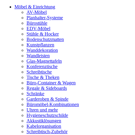
Möbel & Einrichtung
AV-Möbel
Planhalter-Systeme
Bürostühle
EDV-Möbel
Stühle & Hocker
Bodenschutzmatten
Kunstpflanzen
Wanddekoration
Wandleisten
Glas-Magnettafeln
Konferenztische
Schreibtische
Tische & Theken
Büro-Container & Wagen
Regale & Sideboards
Schränke
Garderoben & Spinde
Büromöbel-Kombinationen
Uhren und mehr
Hygieneschutzschilde
Akkustiklösungen
Kabelorganisation
Schreibtisch-Zubehör