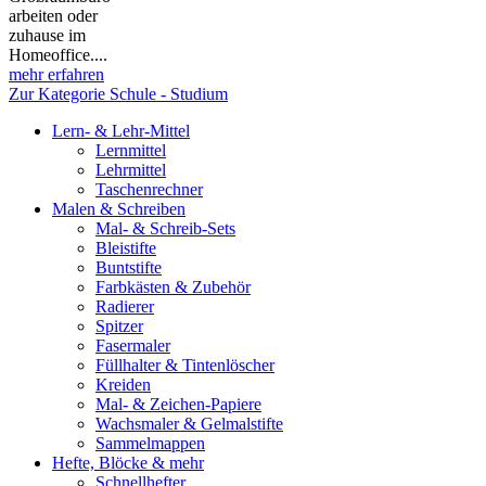
arbeiten oder
zuhause im
Homeoffice....
mehr erfahren
Zur Kategorie Schule - Studium
Lern- & Lehr-Mittel
Lernmittel
Lehrmittel
Taschenrechner
Malen & Schreiben
Mal- & Schreib-Sets
Bleistifte
Buntstifte
Farbkästen & Zubehör
Radierer
Spitzer
Fasermaler
Füllhalter & Tintenlöscher
Kreiden
Mal- & Zeichen-Papiere
Wachsmaler & Gelmalstifte
Sammelmappen
Hefte, Blöcke & mehr
Schnellhefter