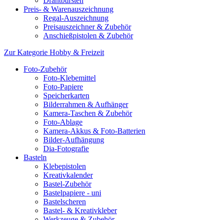
Drahtbürsten
Preis- & Warenauszeichnung
Regal-Auszeichnung
Preisauszeichner & Zubehör
Anschießpistolen & Zubehör
Zur Kategorie Hobby & Freizeit
Foto-Zubehör
Foto-Klebemittel
Foto-Papiere
Speicherkarten
Bilderrahmen & Aufhänger
Kamera-Taschen & Zubehör
Foto-Ablage
Kamera-Akkus & Foto-Batterien
Bilder-Aufhängung
Dia-Fotografie
Basteln
Klebepistolen
Kreativkalender
Bastel-Zubehör
Bastelpapiere - uni
Bastelscheren
Bastel- & Kreativkleber
Werkzeuge & Zubehör