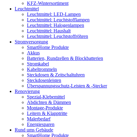
KFZ-Wintersortiment
Leuchtmittel
Leuchtmittel: LED-Lampen
Leuchtmittel: Leuchtstofflampen
Leuchtmittel: Halogenlampen
Leuchtmittel: Haushalt
Leuchtmittel: Leuchtstoffröhren
Stromversorgung
SmartHome Produkte
Akkus
Batterien, Rundzellen & Blockbatterien
Stromkabel
Kabeltrommeln
Steckdosen & Zeitschaltuhren
Steckdosenleisten
Überspannungsschutz-Leisten & -Stecker
Renovierung
Spezial-Klebemittel
Abdichten & Dämmen
Montage-Produkte
Leitern & Klapptritte
Malerbedarf
Energiesparen
Rund ums Gebäude
SmartHome Produkte