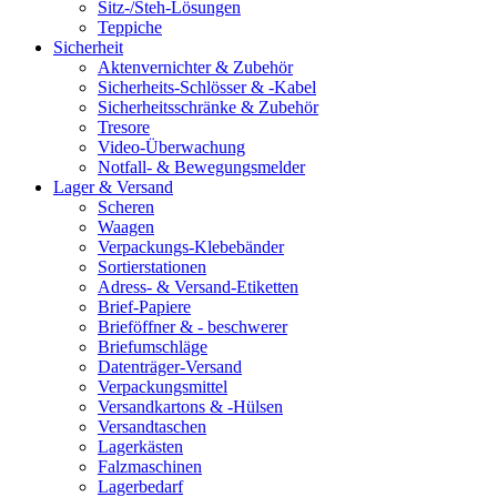
Sitz-/Steh-Lösungen
Teppiche
Sicherheit
Aktenvernichter & Zubehör
Sicherheits-Schlösser & -Kabel
Sicherheitsschränke & Zubehör
Tresore
Video-Überwachung
Notfall- & Bewegungsmelder
Lager & Versand
Scheren
Waagen
Verpackungs-Klebebänder
Sortierstationen
Adress- & Versand-Etiketten
Brief-Papiere
Brieföffner & - beschwerer
Briefumschläge
Datenträger-Versand
Verpackungsmittel
Versandkartons & -Hülsen
Versandtaschen
Lagerkästen
Falzmaschinen
Lagerbedarf