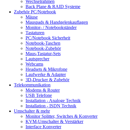
Wechselrahmen
Back Plane & RAID Systeme
Zubehör PC/Notebook
Mäuse
Mauspads & Handgelenkauflagen
Monitor- / Notebookständer
Tastaturen
PC/Notebook Sicherheit
Notebook-Taschen
Notebook-Zubehör
Maus-Tastatur-Sets
Lautsprecher
Webcams
Headsets & Mikrofone
Laufwerke & Adapter
3D-Drucker & Zubehör
Telekommunikation
Modems & Router
USB Telefone
Installation - Analoge Technik
Installation - ISDN Technik
Umschalter & mehr
Monitor Splitter, Switches & Konverter
KVM-Umschalter & Verstärker
Interface Konverter