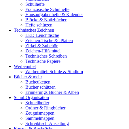
Schulhefte
Französische Schulhefte
Hausaufgabenhefte & Kalender
Blöcke & Notizbücher
Hefte schützen
Technisches Zeichnen
LED-Leuchttische
Zeichen-Tische & -Platten
Zirkel & Zubehör
Zeichen-Hilfsmittel
Technisches Schreiben
Technische Papiere
Werbemittel
Werbemittel: Schule & Studium
Bücher & mehr
Buchetiketten
Bücher schützen
Erinnerungs-Bücher & Alben
Schul-Organisation
Schnellhefter
Ordner & Ringbücher
Zeugnismappen
Sammelmappen
Schreibtisch-Austattung
Ranzen & Rucksäcke