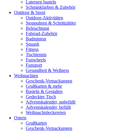
Laternen basteln
Schminkfarben & Zubehör
Outdoor & Sport
Outdoor-Aktivitäten
Stoppuhren & Schrittzähler
Beleuchtung
Fahrrad-Zubehör
Badminton
Squash
Fitness
Tischtennis
Funwheels
Funsport
Gesundheit & Wellness
Weihnachten
Geschenk-Verpackungen
Grußkarten & mehr
Basteln & Gestalten
Gedeckter Tisch
Adventskalender, unbefüllt
Adventskalender, befüllt
Weihnachtsleckereien
Ostern
Grußkarten
Geschenk-Verpackungen