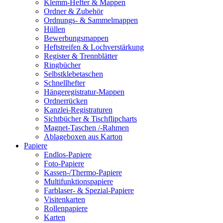
Klemm-Hefter & Mappen
Ordner & Zubehör
Ordnungs- & Sammelmappen
Hüllen
Bewerbungsmappen
Heftstreifen & Lochverstärkung
Register & Trennblätter
Ringbücher
Selbstklebetaschen
Schnellhefter
Hängeregistratur-Mappen
Ordnerrücken
Kanzlei-Registraturen
Sichtbücher & Tischflipcharts
Magnet-Taschen /-Rahmen
Ablageboxen aus Karton
Papiere
Endlos-Papiere
Foto-Papiere
Kassen-/Thermo-Papiere
Multifunktionspapiere
Farblaser- & Spezial-Papiere
Visitenkarten
Rollenpapiere
Karten