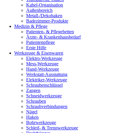
Kabel-Organisation
Außenbereich
Metall-/Dekohaken
Badezimmer-Produkte
Medizin & Pflege
Patienten- & Pflegebetten
Ärzte- & Krankenhausbedarf
Patientenpflege
Erste Hilfe
Werkzeuge & Eisenwaren
Elektro-Werkzeuge
Mess-Werkzeuge
Hand-Werkzeuge
Werkstatt-Ausstattung
Elektriker-Werkzeuge
Schraubenschlüssel
Zangen
Schneidwerkzeuge
Schrauben
Schraubverbindungen
Nägel
Haken
Bohrwerkzeuge
Schleif- & Trennwerkzeuge