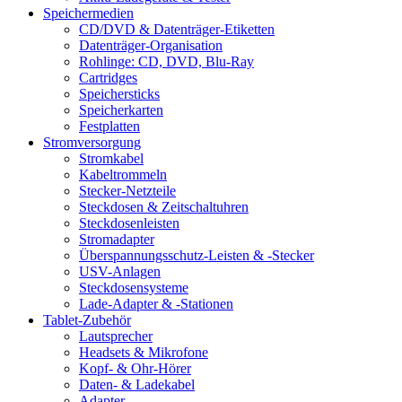
Speichermedien
CD/DVD & Datenträger-Etiketten
Datenträger-Organisation
Rohlinge: CD, DVD, Blu-Ray
Cartridges
Speichersticks
Speicherkarten
Festplatten
Stromversorgung
Stromkabel
Kabeltrommeln
Stecker-Netzteile
Steckdosen & Zeitschaltuhren
Steckdosenleisten
Stromadapter
Überspannungsschutz-Leisten & -Stecker
USV-Anlagen
Steckdosensysteme
Lade-Adapter & -Stationen
Tablet-Zubehör
Lautsprecher
Headsets & Mikrofone
Kopf- & Ohr-Hörer
Daten- & Ladekabel
Adapter