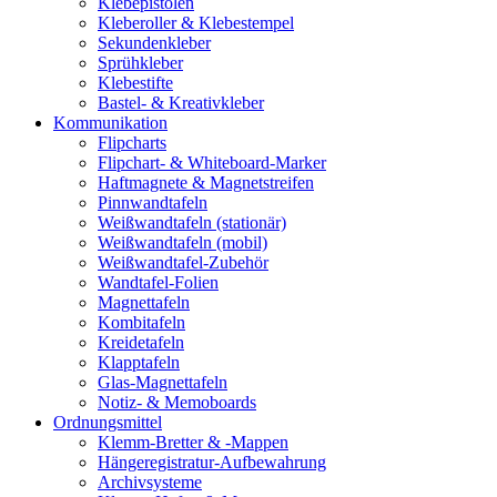
Klebepistolen
Kleberoller & Klebestempel
Sekundenkleber
Sprühkleber
Klebestifte
Bastel- & Kreativkleber
Kommunikation
Flipcharts
Flipchart- & Whiteboard-Marker
Haftmagnete & Magnetstreifen
Pinnwandtafeln
Weißwandtafeln (stationär)
Weißwandtafeln (mobil)
Weißwandtafel-Zubehör
Wandtafel-Folien
Magnettafeln
Kombitafeln
Kreidetafeln
Klapptafeln
Glas-Magnettafeln
Notiz- & Memoboards
Ordnungsmittel
Klemm-Bretter & -Mappen
Hängeregistratur-Aufbewahrung
Archivsysteme