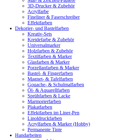
Mal- & Zeichen-Papiere
3D-Drucker & Zubehör
Acrylfarbe
Fineliner & Faserschreiber
Effektfarben
Dekorier- und Bastelfarben
Kreativ-Sets
Kreidefarbe & Zubehör
Universalmarker
Holzfarben & Zubehör
Textilfarben & Marker
Glasfarben & Marker
Porzellanfarben & Marker
Bastel- & Fingerfarben
Magnet- & Tafelfarben
Gouache- & Schulmalfarben
Öl- & Aquarellfarben
Sprühfarben & Lacke
Marmorierfarben
Plakatfarben
Effektfarben im Liner-Pen
Linoldruckfarben
Acrylfarben & Marker (Hobby)
Permanente Tinte
Handarbeiten