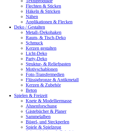
Textilprodukte
Flechten & Sticken
Häkeln & Stricken
Nähen
Applikationen & Flecken
Deko / Gestalten
Metall-/Dekohaken
Raum- & Tisch-Deko
Schmuck
Kerzen gestalten
Licht-Deko
Party-Deko
Struktur- & Reliefpasten
Motivschablonen
Foto-Transfermedien
Flüssigbronze & Antikmetall
Kerzen & Zubehör
Beton
Spielen & Freizeit
Knete & Modelliermasse
Ahnenforschung
Gästebücher & Planer
Sammelalben
Bügel- und Steckperlen
Spiele & Spielzeug