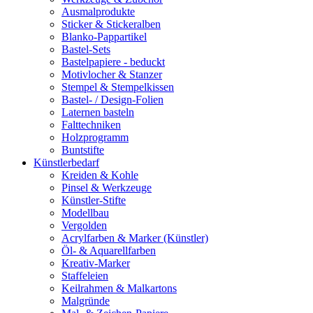
Ausmalprodukte
Sticker & Stickeralben
Blanko-Pappartikel
Bastel-Sets
Bastelpapiere - beduckt
Motivlocher & Stanzer
Stempel & Stempelkissen
Bastel- / Design-Folien
Laternen basteln
Falttechniken
Holzprogramm
Buntstifte
Künstlerbedarf
Kreiden & Kohle
Pinsel & Werkzeuge
Künstler-Stifte
Modellbau
Vergolden
Acrylfarben & Marker (Künstler)
Öl- & Aquarellfarben
Kreativ-Marker
Staffeleien
Keilrahmen & Malkartons
Malgründe