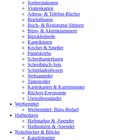
Sortierstationen
Visitenkarten
Adress- & Telefon-Bücher
Briefablagen
Buch- & Registratur-Stützen
Büro- & Aktenklammern
Bürokleinteile
Karteikästen
Köcher & Spießer
Papierkörbe
Schreibunterlagen
Schreibtisch-Sets
Schubladenboxen
Stehsammler
Tintenroller
Karteikarten & Karteiregister
Rücken-Ergonomie
Utensilienständer
Werbemittel
Werbemittel: Büro-Bedarf
Haftnotizen
Haftmarker & -Spender
Haftnotizen & -Spender
Notizbücher & Blöcke
Kanzleipapier