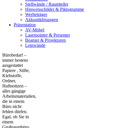
Stellwände / Raumteiler
Hinweisschilder & Piktogramme
Werbeträger
Akkustiklösungen
Präsentation
AV-Möbel
Laserpointer & Presenter
Beamer & Projektoren
Leinwände
Bürobedarf –
immer bestens
ausgestattet
Papiere , Stifte,
Klebstoffe,
Ordner,
Haftnotizen –
alles gängige
Arbeitsmaterialien,
die in einem
Büro nicht
fehlen dürfen.
Egal, ob Sie in
einem
Großraumbüro