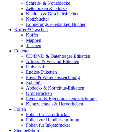
Schreib- & Notizblöcke
Zettelboxen & -klötze
Kladden & Geschäftsbücher
Notizbücher
Erinnerungs-/Gedanken-Bücher
Koffer & Taschen
Koffer
Mappen
Taschen
Etiketten
CD/DVD & Datenträger-Etiketten
Adress- & Versand-Etiketten
Universal
Endlos-Etiketten
Preis- & Warenauszeichnung
Zubehör
Abdeck- & Korrektur-Etiketten
Ordnerrücken
Inventar- & Eigentumskennzeichnung
Kennzeichnen & Hervorheben
Folien
Folien für Laserdrucker
Folien zur Handbeschriftung
Folien für Inkjetdrucker
StempelShop