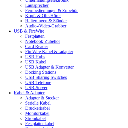
Unterhaltungselektronik
Lautsprecher
Fernbedienungen & Zubehör
Kopf- & Ohr-Hörer
Halterungen & Ständer
Audio-/Video-Grabber
USB & FireWire
Festplatten
Notebook-Zubehör
Card Reader
FireWire Kabel & -adapter
USB Hubs
USB Kabel
USB Adapter & Konverter
Docking Stations
USB Sharing Switches
USB Telefone
USB-Server
Kabel & Adapter
Adapter & Stecker
Serielle Kabel
Druckerkabel
Monitorkabel
Stromkabel
Festplattenkabel