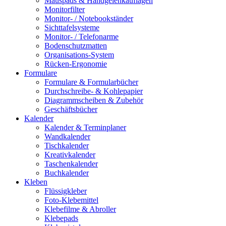
Mauspads & Handgelenkauflagen
Monitorfilter
Monitor- / Notebookständer
Sichttafelsysteme
Monitor- / Telefonarme
Bodenschutzmatten
Organisations-System
Rücken-Ergonomie
Formulare
Formulare & Formularbücher
Durchschreibe- & Kohlepapier
Diagrammscheiben & Zubehör
Geschäftsbücher
Kalender
Kalender & Terminplaner
Wandkalender
Tischkalender
Kreativkalender
Taschenkalender
Buchkalender
Kleben
Flüssigkleber
Foto-Klebemittel
Klebefilme & Abroller
Klebepads