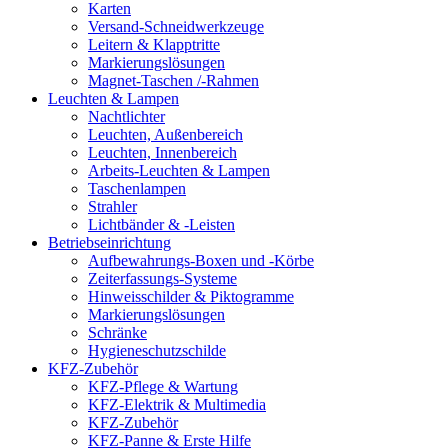
Karten
Versand-Schneidwerkzeuge
Leitern & Klapptritte
Markierungslösungen
Magnet-Taschen /-Rahmen
Leuchten & Lampen
Nachtlichter
Leuchten, Außenbereich
Leuchten, Innenbereich
Arbeits-Leuchten & Lampen
Taschenlampen
Strahler
Lichtbänder & -Leisten
Betriebseinrichtung
Aufbewahrungs-Boxen und -Körbe
Zeiterfassungs-Systeme
Hinweisschilder & Piktogramme
Markierungslösungen
Schränke
Hygieneschutzschilde
KFZ-Zubehör
KFZ-Pflege & Wartung
KFZ-Elektrik & Multimedia
KFZ-Zubehör
KFZ-Panne & Erste Hilfe