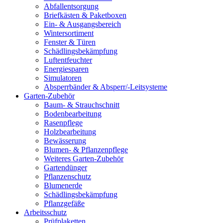
Abfallentsorgung
Briefkästen & Paketboxen
Ein- & Ausgangsbereich
Wintersortiment
Fenster & Türen
Schädlingsbekämpfung
Luftentfeuchter
Energiesparen
Simulatoren
Absperrbänder & Absperr/-Leitsysteme
Garten-Zubehör
Baum- & Strauchschnitt
Bodenbearbeitung
Rasenpflege
Holzbearbeitung
Bewässerung
Blumen- & Pflanzenpflege
Weiteres Garten-Zubehör
Gartendünger
Pflanzenschutz
Blumenerde
Schädlingsbekämpfung
Pflanzgefäße
Arbeitsschutz
Prüfplaketten