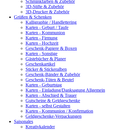
Schminkfarben & Zubehör
3D-Stifte & Zubehör
3D-Drucker & Zubehör
Grüßen & Schenken
Kalligraphie / Handlettering
Karten - Geburt / Taufe
Karten - Kommunion
Karten - Firmung
Karten - Hochzeit
Geschenk-Papiere & Boxen
Karten - Sonstige
Gästebücher & Planer
Geschenkartikel
Sticker & Stickeralben
Geschenk-Bänder & Zubehör
Geschenk-Tüten & Beutel
Karten - Geburtstag
Karten - Einladung/Danksagung Allgemein
Karten - Abschied & Trauer
Gutscheine & Geldgeschenke
Karten - selbst Gestalten
Karten - Kommunion / Konfirmation
Geldgeschenke-Verpackungen
Saisonales
Kreativkalender