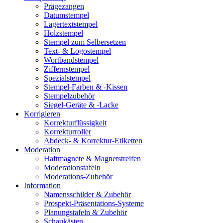
Prägezangen
Datumstempel
Lagertextstempel
Holzstempel
Stempel zum Selbersetzen
Text- & Logostempel
Wortbandstempel
Ziffernstempel
Spezialstempel
Stempel-Farben & -Kissen
Stempelzubehör
Siegel-Geräte & -Lacke
Korrigieren
Korrekturflüssigkeit
Korrekturroller
Abdeck- & Korrektur-Etiketten
Moderation
Haftmagnete & Magnetstreifen
Moderationstafeln
Moderations-Zubehör
Information
Namensschilder & Zubehör
Prospekt-Präsentations-Systeme
Planungstafeln & Zubehör
Schaukästen