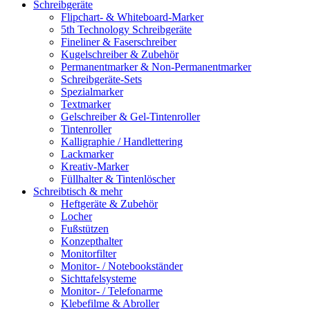
Schreibgeräte
Flipchart- & Whiteboard-Marker
5th Technology Schreibgeräte
Fineliner & Faserschreiber
Kugelschreiber & Zubehör
Permanentmarker & Non-Permanentmarker
Schreibgeräte-Sets
Spezialmarker
Textmarker
Gelschreiber & Gel-Tintenroller
Tintenroller
Kalligraphie / Handlettering
Lackmarker
Kreativ-Marker
Füllhalter & Tintenlöscher
Schreibtisch & mehr
Heftgeräte & Zubehör
Locher
Fußstützen
Konzepthalter
Monitorfilter
Monitor- / Notebookständer
Sichttafelsysteme
Monitor- / Telefonarme
Klebefilme & Abroller