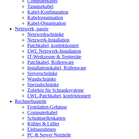
Computerkabel
Tastaturkabel
Kabel-Konfiguration
Kabelorganisation
Kabel-Organisation
Netzwerk, passiv
Netzwerkschränke
Netzwerk-Installation
Patchkabel, konfektioniert
LWL Netzwerk-Installation
IT-Werkzeuge & Testgeräte
Patchkabel, Rollenware
Installationskabel, Rollenware
Serverschränke
Wandschränke
Spezialschränke
Zubehör für Schranksysteme
LWL-Patchkabel, konfektioniert
Rechnerbauteile
Festplatten-Gehäuse
Computerkabel
Schnittstellenkarten
Kühler & Lüfter
Einbaurahmen
PC & Server Netzteile