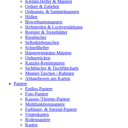
Klemm-Hefter & Mappen
Ordner & Zubehör
Ordnungs- & Sammelmappen
Hüllen
Bewerbungsmappen
Heftstreifen & Lochverstärkung
Register & Trennblätter
Ringbücher
Selbstklebetaschen
Schnellhefter
Hängeregistratur-Mappen
Ordnerrücken
Kanzlei-Registraturen
Sichtbücher & Tischflipcharts
Magnet-Taschen /-Rahmen
Ablageboxen aus Karton
Papiere
Endlos-Papiere
Foto-Papiere
Kassen-/Thermo-Papiere
Multifunktionspapiere
Farblaser- & Spezial-Papiere
Visitenkarten
Rollenpapiere
Karten