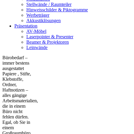
Stellwände / Raumteiler
Hinweisschilder & Piktogramme
Werbeträger
Akkustiklösungen
Präsentation
AV-Möbel
Laserpointer & Presenter
Beamer & Projektoren
Leinwände
Bürobedarf –
immer bestens
ausgestattet
Papiere , Stifte,
Klebstoffe,
Ordner,
Haftnotizen –
alles gängige
Arbeitsmaterialien,
die in einem
Büro nicht
fehlen dürfen.
Egal, ob Sie in
einem
Großraumbüro