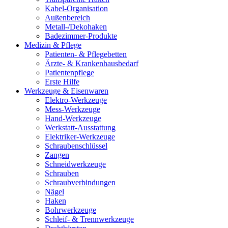
Kabel-Organisation
Außenbereich
Metall-/Dekohaken
Badezimmer-Produkte
Medizin & Pflege
Patienten- & Pflegebetten
Ärzte- & Krankenhausbedarf
Patientenpflege
Erste Hilfe
Werkzeuge & Eisenwaren
Elektro-Werkzeuge
Mess-Werkzeuge
Hand-Werkzeuge
Werkstatt-Ausstattung
Elektriker-Werkzeuge
Schraubenschlüssel
Zangen
Schneidwerkzeuge
Schrauben
Schraubverbindungen
Nägel
Haken
Bohrwerkzeuge
Schleif- & Trennwerkzeuge