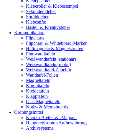
Klebepistolen
Kleberoller & Klebestempel
Sekundenkleber
Sprühkleber
Klebestifte
Bastel- & Kreativkleber
Kommunikation
Flipcharts
Flipchart- & Whiteboard-Marker
Haftmagnete & Magnetstreifen
Pinnwandtafeln
Weißwandtafeln (stationär)
Weißwandtafeln (mobil)
Weißwandtafel-Zubehör
Wandtafel-Folien
Magnettafeln
Kombitafeln
Kreidetafeln
Klapptafeln
Glas-Magnettafeln
Notiz- & Memoboards
Ordnungsmittel
Klemm-Bretter & -Mappen
Hängeregistratur-Aufbewahrung
Archivsysteme