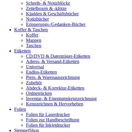
Schreib- & Notizblöcke
Zettelboxen & -klötze
Kladden & Geschäftsbücher
Notizbücher
Erinnerungs-/Gedanken-Bücher
Koffer & Taschen
Koffer
Mappen
Taschen
Etiketten
CD/DVD & Datenträger-Etiketten
Adress- & Versand-Etiketten
Universal
Endlos-Etiketten
Preis- & Warenauszeichnung
Zubehör
Abdeck- & Korrektur-Etiketten
Ordnerrücken
Inventar- & Eigentumskennzeichnung
Kennzeichnen & Hervorheben
Folien
Folien für Laserdrucker
Folien zur Handbeschriftung
Folien für Inkjetdrucker
StempelShop