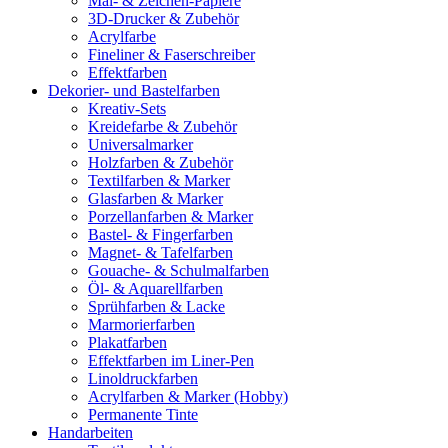
Mal- & Zeichen-Papiere
3D-Drucker & Zubehör
Acrylfarbe
Fineliner & Faserschreiber
Effektfarben
Dekorier- und Bastelfarben
Kreativ-Sets
Kreidefarbe & Zubehör
Universalmarker
Holzfarben & Zubehör
Textilfarben & Marker
Glasfarben & Marker
Porzellanfarben & Marker
Bastel- & Fingerfarben
Magnet- & Tafelfarben
Gouache- & Schulmalfarben
Öl- & Aquarellfarben
Sprühfarben & Lacke
Marmorierfarben
Plakatfarben
Effektfarben im Liner-Pen
Linoldruckfarben
Acrylfarben & Marker (Hobby)
Permanente Tinte
Handarbeiten