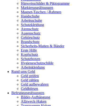
Hinweisschilder & Piktogramme
Markierungslösungen
Magnet-Taschen /-Rahmen
Handschuhe
Arbeitsschuhe
Schutzkleidung
Atemschutz
Augenschutz
Gehörschutz
Brandschutz
Sicherheits-Matten & Bänder
Erste Hilfe
Kopfschutz
Schutzboxen
Hygieneschutzschilde
Arbeitskleidung
Rund ums Geld
Geld prüfen
Geld zählen
Geld aufbewahren
Geldbörsen
Befestigungslösungen
Bilder-Aufhängung
Allzweck-Haken
Transparente Haken