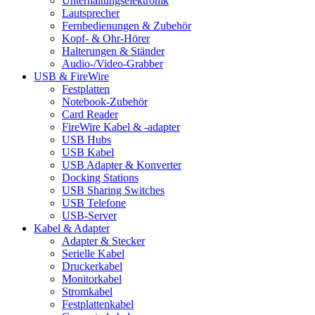
Unterhaltungselektronik
Lautsprecher
Fernbedienungen & Zubehör
Kopf- & Ohr-Hörer
Halterungen & Ständer
Audio-/Video-Grabber
USB & FireWire
Festplatten
Notebook-Zubehör
Card Reader
FireWire Kabel & -adapter
USB Hubs
USB Kabel
USB Adapter & Konverter
Docking Stations
USB Sharing Switches
USB Telefone
USB-Server
Kabel & Adapter
Adapter & Stecker
Serielle Kabel
Druckerkabel
Monitorkabel
Stromkabel
Festplattenkabel