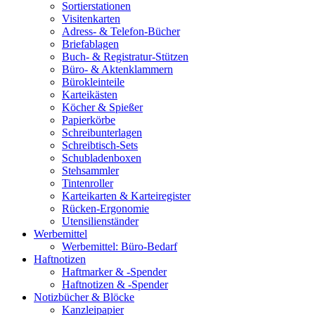
Sortierstationen
Visitenkarten
Adress- & Telefon-Bücher
Briefablagen
Buch- & Registratur-Stützen
Büro- & Aktenklammern
Bürokleinteile
Karteikästen
Köcher & Spießer
Papierkörbe
Schreibunterlagen
Schreibtisch-Sets
Schubladenboxen
Stehsammler
Tintenroller
Karteikarten & Karteiregister
Rücken-Ergonomie
Utensilienständer
Werbemittel
Werbemittel: Büro-Bedarf
Haftnotizen
Haftmarker & -Spender
Haftnotizen & -Spender
Notizbücher & Blöcke
Kanzleipapier