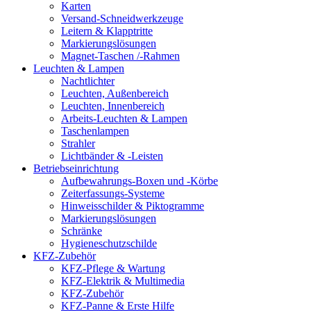
Karten
Versand-Schneidwerkzeuge
Leitern & Klapptritte
Markierungslösungen
Magnet-Taschen /-Rahmen
Leuchten & Lampen
Nachtlichter
Leuchten, Außenbereich
Leuchten, Innenbereich
Arbeits-Leuchten & Lampen
Taschenlampen
Strahler
Lichtbänder & -Leisten
Betriebseinrichtung
Aufbewahrungs-Boxen und -Körbe
Zeiterfassungs-Systeme
Hinweisschilder & Piktogramme
Markierungslösungen
Schränke
Hygieneschutzschilde
KFZ-Zubehör
KFZ-Pflege & Wartung
KFZ-Elektrik & Multimedia
KFZ-Zubehör
KFZ-Panne & Erste Hilfe