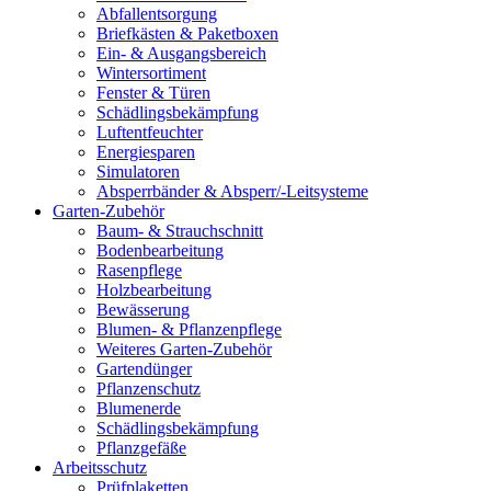
Abfallentsorgung
Briefkästen & Paketboxen
Ein- & Ausgangsbereich
Wintersortiment
Fenster & Türen
Schädlingsbekämpfung
Luftentfeuchter
Energiesparen
Simulatoren
Absperrbänder & Absperr/-Leitsysteme
Garten-Zubehör
Baum- & Strauchschnitt
Bodenbearbeitung
Rasenpflege
Holzbearbeitung
Bewässerung
Blumen- & Pflanzenpflege
Weiteres Garten-Zubehör
Gartendünger
Pflanzenschutz
Blumenerde
Schädlingsbekämpfung
Pflanzgefäße
Arbeitsschutz
Prüfplaketten