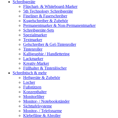
Schreibgeräte
Flipchart- & Whiteboard-Marker
5th Technology Schreibgeräte
Fineliner & Faserschreiber
Kugelschreiber & Zubehör
Permanentmarker & Non-Permanentmarker
Schreibgeräte-Sets
Spezialmarker
Textmarker
Gelschreiber & Gel-Tintenroller
Tintenroller
Kalligraphie / Handlettering
Lackmarker
Kreativ-Marker
Füllhalter & Tintenlöscher
Schreibtisch & mehr
Heftgeräte & Zubehör
Locher
Fußstützen
Konzepthalter
Monitorfilter
Monitor- / Notebookständer
Sichttafelsysteme
Monitor- / Telefonarme
Klebefilme & Abroller