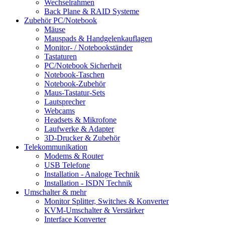
Wechselrahmen
Back Plane & RAID Systeme
Zubehör PC/Notebook
Mäuse
Mauspads & Handgelenkauflagen
Monitor- / Notebookständer
Tastaturen
PC/Notebook Sicherheit
Notebook-Taschen
Notebook-Zubehör
Maus-Tastatur-Sets
Lautsprecher
Webcams
Headsets & Mikrofone
Laufwerke & Adapter
3D-Drucker & Zubehör
Telekommunikation
Modems & Router
USB Telefone
Installation - Analoge Technik
Installation - ISDN Technik
Umschalter & mehr
Monitor Splitter, Switches & Konverter
KVM-Umschalter & Verstärker
Interface Konverter