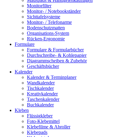
Mauspads & Handgelenkauflagen
Monitorfilter
Monitor- / Notebookständer
Sichttafelsysteme
Monitor- / Telefonarme
Bodenschutzmatten
Organisations-System
Rücken-Ergonomie
Formulare
Formulare & Formularbücher
Durchschreibe- & Kohlepapier
Diagrammscheiben & Zubehör
Geschäftsbücher
Kalender
Kalender & Terminplaner
Wandkalender
Tischkalender
Kreativkalender
Taschenkalender
Buchkalender
Kleben
Flüssigkleber
Foto-Klebemittel
Klebefilme & Abroller
Klebepads