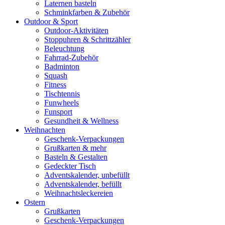
Laternen basteln
Schminkfarben & Zubehör
Outdoor & Sport
Outdoor-Aktivitäten
Stoppuhren & Schrittzähler
Beleuchtung
Fahrrad-Zubehör
Badminton
Squash
Fitness
Tischtennis
Funwheels
Funsport
Gesundheit & Wellness
Weihnachten
Geschenk-Verpackungen
Grußkarten & mehr
Basteln & Gestalten
Gedeckter Tisch
Adventskalender, unbefüllt
Adventskalender, befüllt
Weihnachtsleckereien
Ostern
Grußkarten
Geschenk-Verpackungen