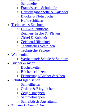
Schulhefte
Französische Schulhefte
Hausaufgabenhefte & Kalender
Blöcke & Notizbücher
Hefte schützen
Technisches Zeichnen
LED-Leuchttische
Zeichen-Tische & -Platten
Zirkel & Zubehör
Zeichen-Hilfsmittel
Technisches Schreiben
Technische Papiere
Werbemittel
Werbemittel: Schule & Studium
Bücher & mehr
Buchetiketten
Bücher schützen
Erinnerungs-Bücher & Alben
Schul-Organisation
Schnellhefter
Ordner & Ringbücher
Zeugnismappen
Sammelmappen
Schreibtisch-Austattung
Ranzen & Rucksäcke