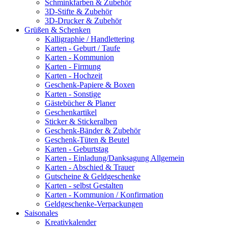
Schminkfarben & Zubehör
3D-Stifte & Zubehör
3D-Drucker & Zubehör
Grüßen & Schenken
Kalligraphie / Handlettering
Karten - Geburt / Taufe
Karten - Kommunion
Karten - Firmung
Karten - Hochzeit
Geschenk-Papiere & Boxen
Karten - Sonstige
Gästebücher & Planer
Geschenkartikel
Sticker & Stickeralben
Geschenk-Bänder & Zubehör
Geschenk-Tüten & Beutel
Karten - Geburtstag
Karten - Einladung/Danksagung Allgemein
Karten - Abschied & Trauer
Gutscheine & Geldgeschenke
Karten - selbst Gestalten
Karten - Kommunion / Konfirmation
Geldgeschenke-Verpackungen
Saisonales
Kreativkalender