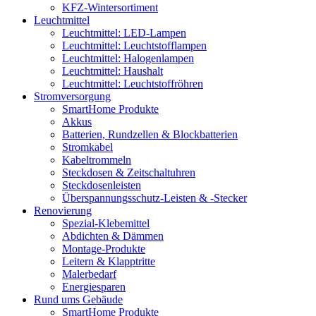
KFZ-Wintersortiment
Leuchtmittel
Leuchtmittel: LED-Lampen
Leuchtmittel: Leuchtstofflampen
Leuchtmittel: Halogenlampen
Leuchtmittel: Haushalt
Leuchtmittel: Leuchtstoffröhren
Stromversorgung
SmartHome Produkte
Akkus
Batterien, Rundzellen & Blockbatterien
Stromkabel
Kabeltrommeln
Steckdosen & Zeitschaltuhren
Steckdosenleisten
Überspannungsschutz-Leisten & -Stecker
Renovierung
Spezial-Klebemittel
Abdichten & Dämmen
Montage-Produkte
Leitern & Klapptritte
Malerbedarf
Energiesparen
Rund ums Gebäude
SmartHome Produkte