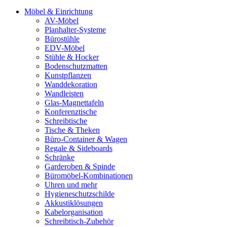
Möbel & Einrichtung
AV-Möbel
Planhalter-Systeme
Bürostühle
EDV-Möbel
Stühle & Hocker
Bodenschutzmatten
Kunstpflanzen
Wanddekoration
Wandleisten
Glas-Magnettafeln
Konferenztische
Schreibtische
Tische & Theken
Büro-Container & Wagen
Regale & Sideboards
Schränke
Garderoben & Spinde
Büromöbel-Kombinationen
Uhren und mehr
Hygieneschutzschilde
Akkustiklösungen
Kabelorganisation
Schreibtisch-Zubehör