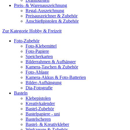
Drahtbürsten
Preis- & Warenauszeichnung
Regal-Auszeichnung
Preisauszeichner & Zubehör
Anschießpistolen & Zubehör
Zur Kategorie Hobby & Freizeit
Foto-Zubehör
Foto-Klebemittel
Foto-Papiere
Speicherkarten
Bilderrahmen & Aufhänger
Kamera-Taschen & Zubehör
Foto-Ablage
Kamera-Akkus & Foto-Batterien
Bilder-Aufhängung
Dia-Fotografie
Basteln
Klebepistolen
Kreativkalender
Bastel-Zubehör
Bastelpapiere - uni
Bastelscheren
Bastel- & Kreativkleber
Werkzeuge & Zubehör