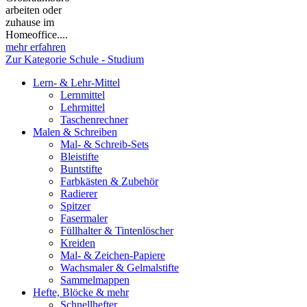
arbeiten oder
zuhause im
Homeoffice....
mehr erfahren
Zur Kategorie Schule - Studium
Lern- & Lehr-Mittel
Lernmittel
Lehrmittel
Taschenrechner
Malen & Schreiben
Mal- & Schreib-Sets
Bleistifte
Buntstifte
Farbkästen & Zubehör
Radierer
Spitzer
Fasermaler
Füllhalter & Tintenlöscher
Kreiden
Mal- & Zeichen-Papiere
Wachsmaler & Gelmalstifte
Sammelmappen
Hefte, Blöcke & mehr
Schnellhefter