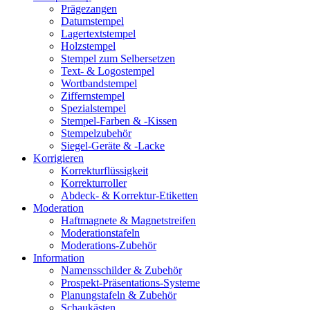
Prägezangen
Datumstempel
Lagertextstempel
Holzstempel
Stempel zum Selbersetzen
Text- & Logostempel
Wortbandstempel
Ziffernstempel
Spezialstempel
Stempel-Farben & -Kissen
Stempelzubehör
Siegel-Geräte & -Lacke
Korrigieren
Korrekturflüssigkeit
Korrekturroller
Abdeck- & Korrektur-Etiketten
Moderation
Haftmagnete & Magnetstreifen
Moderationstafeln
Moderations-Zubehör
Information
Namensschilder & Zubehör
Prospekt-Präsentations-Systeme
Planungstafeln & Zubehör
Schaukästen