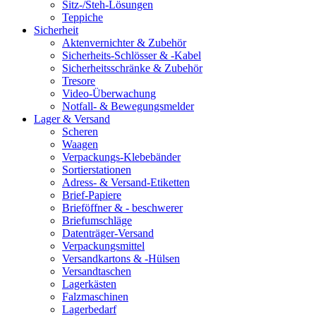
Sitz-/Steh-Lösungen
Teppiche
Sicherheit
Aktenvernichter & Zubehör
Sicherheits-Schlösser & -Kabel
Sicherheitsschränke & Zubehör
Tresore
Video-Überwachung
Notfall- & Bewegungsmelder
Lager & Versand
Scheren
Waagen
Verpackungs-Klebebänder
Sortierstationen
Adress- & Versand-Etiketten
Brief-Papiere
Brieföffner & - beschwerer
Briefumschläge
Datenträger-Versand
Verpackungsmittel
Versandkartons & -Hülsen
Versandtaschen
Lagerkästen
Falzmaschinen
Lagerbedarf