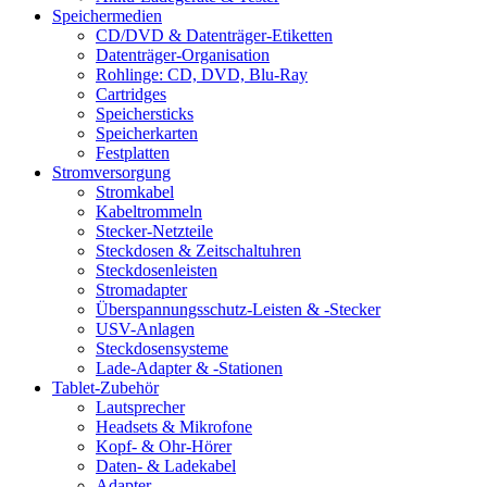
Speichermedien
CD/DVD & Datenträger-Etiketten
Datenträger-Organisation
Rohlinge: CD, DVD, Blu-Ray
Cartridges
Speichersticks
Speicherkarten
Festplatten
Stromversorgung
Stromkabel
Kabeltrommeln
Stecker-Netzteile
Steckdosen & Zeitschaltuhren
Steckdosenleisten
Stromadapter
Überspannungsschutz-Leisten & -Stecker
USV-Anlagen
Steckdosensysteme
Lade-Adapter & -Stationen
Tablet-Zubehör
Lautsprecher
Headsets & Mikrofone
Kopf- & Ohr-Hörer
Daten- & Ladekabel
Adapter