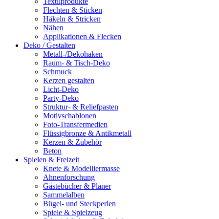
Textilprodukte
Flechten & Sticken
Häkeln & Stricken
Nähen
Applikationen & Flecken
Deko / Gestalten
Metall-/Dekohaken
Raum- & Tisch-Deko
Schmuck
Kerzen gestalten
Licht-Deko
Party-Deko
Struktur- & Reliefpasten
Motivschablonen
Foto-Transfermedien
Flüssigbronze & Antikmetall
Kerzen & Zubehör
Beton
Spielen & Freizeit
Knete & Modelliermasse
Ahnenforschung
Gästebücher & Planer
Sammelalben
Bügel- und Steckperlen
Spiele & Spielzeug