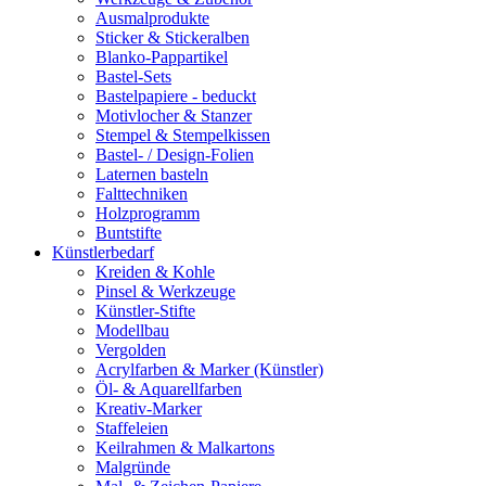
Ausmalprodukte
Sticker & Stickeralben
Blanko-Pappartikel
Bastel-Sets
Bastelpapiere - beduckt
Motivlocher & Stanzer
Stempel & Stempelkissen
Bastel- / Design-Folien
Laternen basteln
Falttechniken
Holzprogramm
Buntstifte
Künstlerbedarf
Kreiden & Kohle
Pinsel & Werkzeuge
Künstler-Stifte
Modellbau
Vergolden
Acrylfarben & Marker (Künstler)
Öl- & Aquarellfarben
Kreativ-Marker
Staffeleien
Keilrahmen & Malkartons
Malgründe