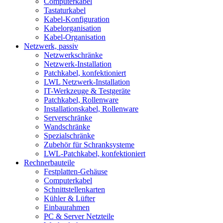
Computerkabel
Tastaturkabel
Kabel-Konfiguration
Kabelorganisation
Kabel-Organisation
Netzwerk, passiv
Netzwerkschränke
Netzwerk-Installation
Patchkabel, konfektioniert
LWL Netzwerk-Installation
IT-Werkzeuge & Testgeräte
Patchkabel, Rollenware
Installationskabel, Rollenware
Serverschränke
Wandschränke
Spezialschränke
Zubehör für Schranksysteme
LWL-Patchkabel, konfektioniert
Rechnerbauteile
Festplatten-Gehäuse
Computerkabel
Schnittstellenkarten
Kühler & Lüfter
Einbaurahmen
PC & Server Netzteile