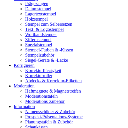
Prägezangen
Datumstempel
Lagertextstempel
Holzstempel
Stempel zum Selbersetzen
Text- & Logostempel
Wortbandstempel
Ziffernstempel
Spezialstempel
Stempel-Farben & -Kissen
Stempelzubehör
Siegel-Geräte & -Lacke
Korrigieren
Korrekturflüssigkeit
Korrekturroller
Abdeck- & Korrektur-Etiketten
Moderation
Haftmagnete & Magnetstreifen
Moderationstafeln
Moderations-Zubehör
Information
Namensschilder & Zubehör
Prospekt-Präsentations-Systeme
Planungstafeln & Zubehör
Schaukästen