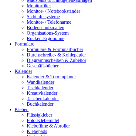
Mauspads & Handgelenkauflagen
Monitorfilter
Monitor- / Notebookständer
Sichttafelsysteme
Monitor- / Telefonarme
Bodenschutzmatten
Organisations-System
Rücken-Ergonomie
Formulare
Formulare & Formularbücher
Durchschreibe- & Kohlepapier
Diagrammscheiben & Zubehör
Geschäftsbücher
Kalender
Kalender & Terminplaner
Wandkalender
Tischkalender
Kreativkalender
Taschenkalender
Buchkalender
Kleben
Flüssigkleber
Foto-Klebemittel
Klebefilme & Abroller
Klebepads