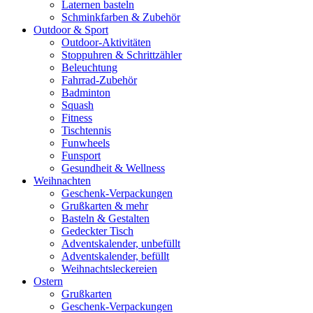
Laternen basteln
Schminkfarben & Zubehör
Outdoor & Sport
Outdoor-Aktivitäten
Stoppuhren & Schrittzähler
Beleuchtung
Fahrrad-Zubehör
Badminton
Squash
Fitness
Tischtennis
Funwheels
Funsport
Gesundheit & Wellness
Weihnachten
Geschenk-Verpackungen
Grußkarten & mehr
Basteln & Gestalten
Gedeckter Tisch
Adventskalender, unbefüllt
Adventskalender, befüllt
Weihnachtsleckereien
Ostern
Grußkarten
Geschenk-Verpackungen