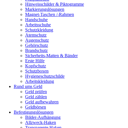
Hinweisschilder & Piktogramme
Markierungslösungen
Magnet-Taschen /-Rahmen
Handschuhe
Arbeitsschuhe
Schutzkleidung
Atemschutz
Augenschutz
Gehörschutz
Brandschutz
Sicherheits-Matten & Bänder
Erste Hilfe
Kopfschutz
Schutzboxen
Hygieneschutzschilde
Arbeitskleidung
Rund ums Geld
Geld prüfen
Geld zählen
Geld aufbewahren
Geldbörsen
Befestigungslösungen
Bilder-Aufhängung
Allzweck-Haken
Transparente Haken