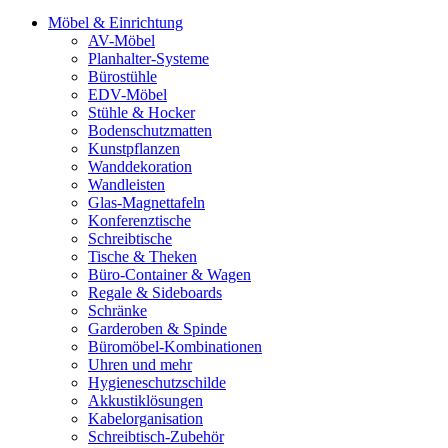
Möbel & Einrichtung
AV-Möbel
Planhalter-Systeme
Bürostühle
EDV-Möbel
Stühle & Hocker
Bodenschutzmatten
Kunstpflanzen
Wanddekoration
Wandleisten
Glas-Magnettafeln
Konferenztische
Schreibtische
Tische & Theken
Büro-Container & Wagen
Regale & Sideboards
Schränke
Garderoben & Spinde
Büromöbel-Kombinationen
Uhren und mehr
Hygieneschutzschilde
Akkustiklösungen
Kabelorganisation
Schreibtisch-Zubehör