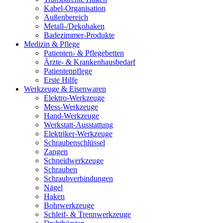
Kabel-Organisation
Außenbereich
Metall-/Dekohaken
Badezimmer-Produkte
Medizin & Pflege
Patienten- & Pflegebetten
Ärzte- & Krankenhausbedarf
Patientenpflege
Erste Hilfe
Werkzeuge & Eisenwaren
Elektro-Werkzeuge
Mess-Werkzeuge
Hand-Werkzeuge
Werkstatt-Ausstattung
Elektriker-Werkzeuge
Schraubenschlüssel
Zangen
Schneidwerkzeuge
Schrauben
Schraubverbindungen
Nägel
Haken
Bohrwerkzeuge
Schleif- & Trennwerkzeuge