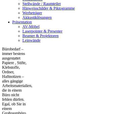
Stellwände / Raumteiler
Hinweisschilder & Piktogramme
Werbeträger
Akkustiklösungen
Präsentation
AV-Möbel
Laserpointer & Presenter
Beamer & Projektoren
Leinwände
Bürobedarf –
immer bestens
ausgestattet
Papiere , Stifte,
Klebstoffe,
Ordner,
Haftnotizen –
alles gängige
Arbeitsmaterialien,
die in einem
Büro nicht
fehlen dürfen.
Egal, ob Sie in
einem
Großraumbüro