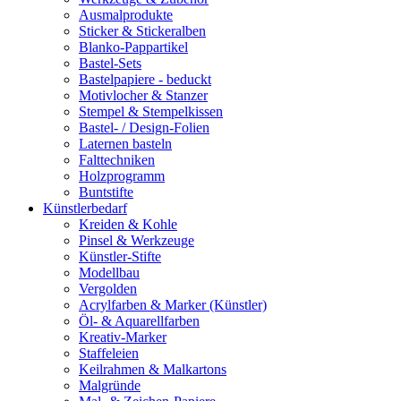
Ausmalprodukte
Sticker & Stickeralben
Blanko-Pappartikel
Bastel-Sets
Bastelpapiere - beduckt
Motivlocher & Stanzer
Stempel & Stempelkissen
Bastel- / Design-Folien
Laternen basteln
Falttechniken
Holzprogramm
Buntstifte
Künstlerbedarf
Kreiden & Kohle
Pinsel & Werkzeuge
Künstler-Stifte
Modellbau
Vergolden
Acrylfarben & Marker (Künstler)
Öl- & Aquarellfarben
Kreativ-Marker
Staffeleien
Keilrahmen & Malkartons
Malgründe