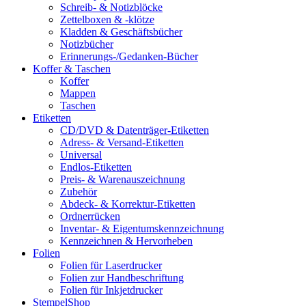
Schreib- & Notizblöcke
Zettelboxen & -klötze
Kladden & Geschäftsbücher
Notizbücher
Erinnerungs-/Gedanken-Bücher
Koffer & Taschen
Koffer
Mappen
Taschen
Etiketten
CD/DVD & Datenträger-Etiketten
Adress- & Versand-Etiketten
Universal
Endlos-Etiketten
Preis- & Warenauszeichnung
Zubehör
Abdeck- & Korrektur-Etiketten
Ordnerrücken
Inventar- & Eigentumskennzeichnung
Kennzeichnen & Hervorheben
Folien
Folien für Laserdrucker
Folien zur Handbeschriftung
Folien für Inkjetdrucker
StempelShop