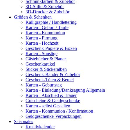
Schminkfarben & Zubehör
3D-Stifte & Zubehör
3D-Drucker & Zubehör
Grüßen & Schenken
Kalligraphie / Handlettering
Karten - Geburt / Taufe
Karten - Kommunion
Karten - Firmung
Karten - Hochzeit
Geschenk-Papiere & Boxen
Karten - Sonstige
Gästebücher & Planer
Geschenkartikel
Sticker & Stickeralben
Geschenk-Bänder & Zubehör
Geschenk-Tüten & Beutel
Karten - Geburtstag
Karten - Einladung/Danksagung Allgemein
Karten - Abschied & Trauer
Gutscheine & Geldgeschenke
Karten - selbst Gestalten
Karten - Kommunion / Konfirmation
Geldgeschenke-Verpackungen
Saisonales
Kreativkalender