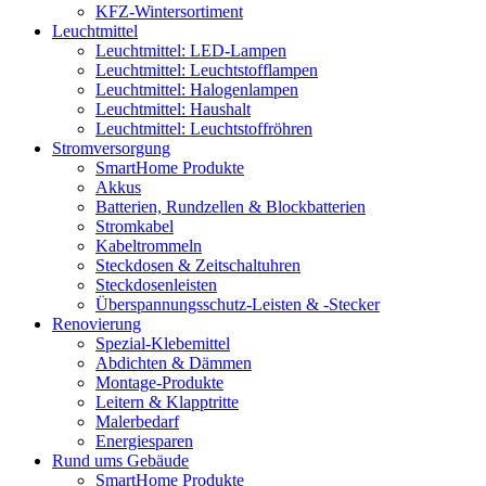
KFZ-Wintersortiment
Leuchtmittel
Leuchtmittel: LED-Lampen
Leuchtmittel: Leuchtstofflampen
Leuchtmittel: Halogenlampen
Leuchtmittel: Haushalt
Leuchtmittel: Leuchtstoffröhren
Stromversorgung
SmartHome Produkte
Akkus
Batterien, Rundzellen & Blockbatterien
Stromkabel
Kabeltrommeln
Steckdosen & Zeitschaltuhren
Steckdosenleisten
Überspannungsschutz-Leisten & -Stecker
Renovierung
Spezial-Klebemittel
Abdichten & Dämmen
Montage-Produkte
Leitern & Klapptritte
Malerbedarf
Energiesparen
Rund ums Gebäude
SmartHome Produkte