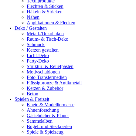
Textilprodukte
Flechten & Sticken
Häkeln & Stricken
Nähen
Applikationen & Flecken
Deko / Gestalten
Metall-/Dekohaken
Raum- & Tisch-Deko
Schmuck
Kerzen gestalten
Licht-Deko
Party-Deko
Struktur- & Reliefpasten
Motivschablonen
Foto-Transfermedien
Flüssigbronze & Antikmetall
Kerzen & Zubehör
Beton
Spielen & Freizeit
Knete & Modelliermasse
Ahnenforschung
Gästebücher & Planer
Sammelalben
Bügel- und Steckperlen
Spiele & Spielzeug