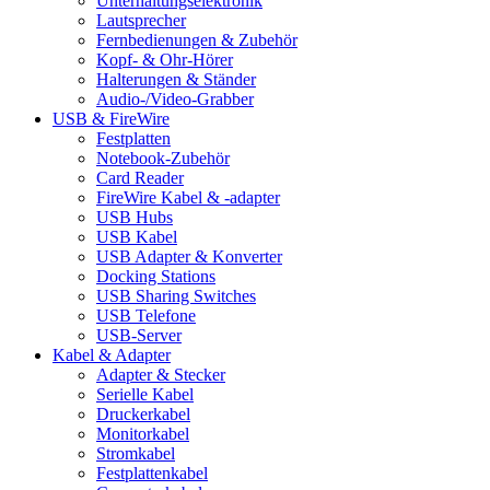
Unterhaltungselektronik
Lautsprecher
Fernbedienungen & Zubehör
Kopf- & Ohr-Hörer
Halterungen & Ständer
Audio-/Video-Grabber
USB & FireWire
Festplatten
Notebook-Zubehör
Card Reader
FireWire Kabel & -adapter
USB Hubs
USB Kabel
USB Adapter & Konverter
Docking Stations
USB Sharing Switches
USB Telefone
USB-Server
Kabel & Adapter
Adapter & Stecker
Serielle Kabel
Druckerkabel
Monitorkabel
Stromkabel
Festplattenkabel