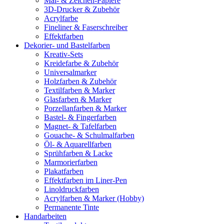
Mal- & Zeichen-Papiere
3D-Drucker & Zubehör
Acrylfarbe
Fineliner & Faserschreiber
Effektfarben
Dekorier- und Bastelfarben
Kreativ-Sets
Kreidefarbe & Zubehör
Universalmarker
Holzfarben & Zubehör
Textilfarben & Marker
Glasfarben & Marker
Porzellanfarben & Marker
Bastel- & Fingerfarben
Magnet- & Tafelfarben
Gouache- & Schulmalfarben
Öl- & Aquarellfarben
Sprühfarben & Lacke
Marmorierfarben
Plakatfarben
Effektfarben im Liner-Pen
Linoldruckfarben
Acrylfarben & Marker (Hobby)
Permanente Tinte
Handarbeiten