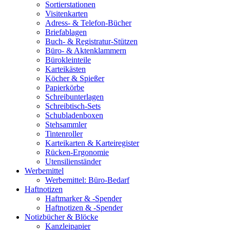
Sortierstationen
Visitenkarten
Adress- & Telefon-Bücher
Briefablagen
Buch- & Registratur-Stützen
Büro- & Aktenklammern
Bürokleinteile
Karteikästen
Köcher & Spießer
Papierkörbe
Schreibunterlagen
Schreibtisch-Sets
Schubladenboxen
Stehsammler
Tintenroller
Karteikarten & Karteiregister
Rücken-Ergonomie
Utensilienständer
Werbemittel
Werbemittel: Büro-Bedarf
Haftnotizen
Haftmarker & -Spender
Haftnotizen & -Spender
Notizbücher & Blöcke
Kanzleipapier