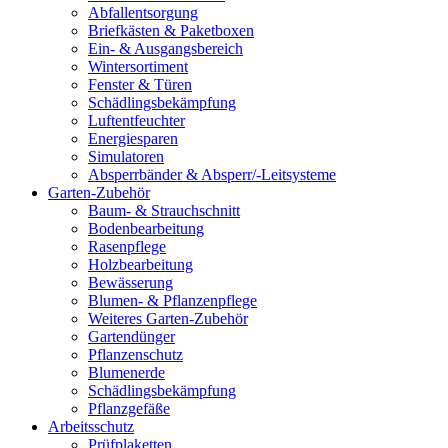
Abfallentsorgung
Briefkästen & Paketboxen
Ein- & Ausgangsbereich
Wintersortiment
Fenster & Türen
Schädlingsbekämpfung
Luftentfeuchter
Energiesparen
Simulatoren
Absperrbänder & Absperr/-Leitsysteme
Garten-Zubehör
Baum- & Strauchschnitt
Bodenbearbeitung
Rasenpflege
Holzbearbeitung
Bewässerung
Blumen- & Pflanzenpflege
Weiteres Garten-Zubehör
Gartendünger
Pflanzenschutz
Blumenerde
Schädlingsbekämpfung
Pflanzgefäße
Arbeitsschutz
Prüfplaketten