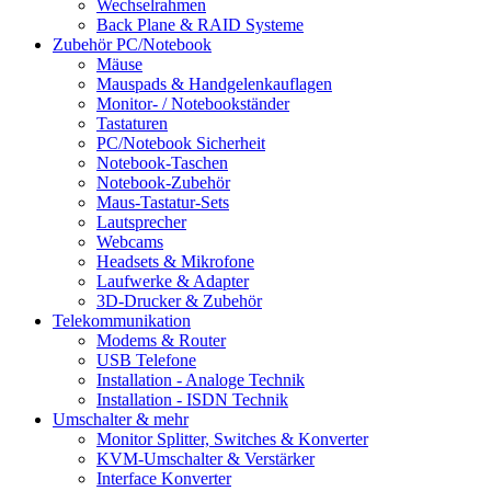
Wechselrahmen
Back Plane & RAID Systeme
Zubehör PC/Notebook
Mäuse
Mauspads & Handgelenkauflagen
Monitor- / Notebookständer
Tastaturen
PC/Notebook Sicherheit
Notebook-Taschen
Notebook-Zubehör
Maus-Tastatur-Sets
Lautsprecher
Webcams
Headsets & Mikrofone
Laufwerke & Adapter
3D-Drucker & Zubehör
Telekommunikation
Modems & Router
USB Telefone
Installation - Analoge Technik
Installation - ISDN Technik
Umschalter & mehr
Monitor Splitter, Switches & Konverter
KVM-Umschalter & Verstärker
Interface Konverter