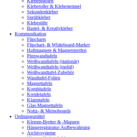
Klebepistolen
Kleberoller & Klebestempel
Sekundenkleber
Sprühkleber
Klebestifte
Bastel- & Kreativkleber
Kommunikation
Flipcharts
Flipchart- & Whiteboard-Marker
Haftmagnete & Magnetstreifen
Pinnwandtafeln
Weißwandtafeln (stationär)
Weißwandtafeln (mobil)
Weißwandtafel-Zubehör
Wandtafel-Folien
Magnettafeln
Kombitafeln
Kreidetafeln
Klapptafeln
Glas-Magnettafeln
Notiz- & Memoboards
Ordnungsmittel
Klemm-Bretter & -Mappen
Hängeregistratur-Aufbewahrung
Archivsysteme