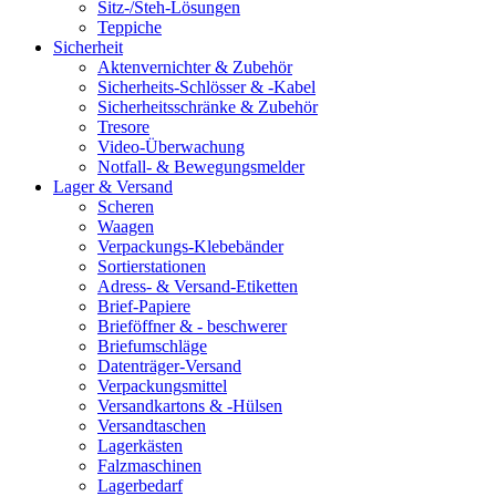
Sitz-/Steh-Lösungen
Teppiche
Sicherheit
Aktenvernichter & Zubehör
Sicherheits-Schlösser & -Kabel
Sicherheitsschränke & Zubehör
Tresore
Video-Überwachung
Notfall- & Bewegungsmelder
Lager & Versand
Scheren
Waagen
Verpackungs-Klebebänder
Sortierstationen
Adress- & Versand-Etiketten
Brief-Papiere
Brieföffner & - beschwerer
Briefumschläge
Datenträger-Versand
Verpackungsmittel
Versandkartons & -Hülsen
Versandtaschen
Lagerkästen
Falzmaschinen
Lagerbedarf