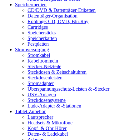
Speichermedien
CD/DVD & Datenträger-Etiketten
Datenträger-Organisation
Rohlinge: CD, DVD, Blu-Ray
Cartridges
Speichersticks
Speicherkarten
Festplatten
Stromversorgung
Stromkabel
Kabeltrommeln
Stecker-Netzteile
Steckdosen & Zeitschaltuhren
Steckdosenleisten
Stromadapter
Überspannungsschutz-Leisten & -Stecker
USV-Anlagen
Steckdosensysteme
Lade-Adapter & -Stationen
Tablet-Zubehör
Lautsprecher
Headsets & Mikrofone
Kopf- & Ohr-Hörer
Daten- & Ladekabel
Adapter