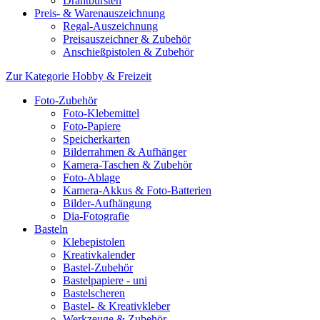
Drahtbürsten
Preis- & Warenauszeichnung
Regal-Auszeichnung
Preisauszeichner & Zubehör
Anschießpistolen & Zubehör
Zur Kategorie Hobby & Freizeit
Foto-Zubehör
Foto-Klebemittel
Foto-Papiere
Speicherkarten
Bilderrahmen & Aufhänger
Kamera-Taschen & Zubehör
Foto-Ablage
Kamera-Akkus & Foto-Batterien
Bilder-Aufhängung
Dia-Fotografie
Basteln
Klebepistolen
Kreativkalender
Bastel-Zubehör
Bastelpapiere - uni
Bastelscheren
Bastel- & Kreativkleber
Werkzeuge & Zubehör