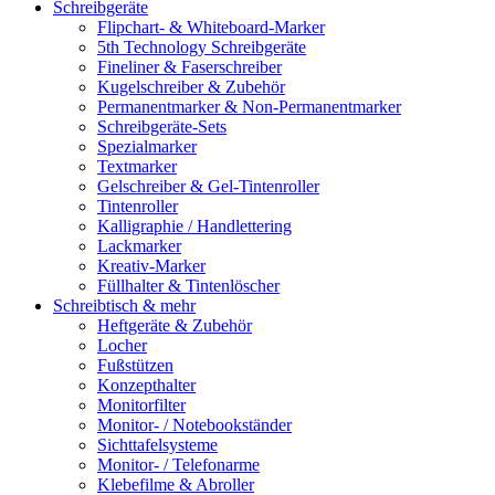
Schreibgeräte
Flipchart- & Whiteboard-Marker
5th Technology Schreibgeräte
Fineliner & Faserschreiber
Kugelschreiber & Zubehör
Permanentmarker & Non-Permanentmarker
Schreibgeräte-Sets
Spezialmarker
Textmarker
Gelschreiber & Gel-Tintenroller
Tintenroller
Kalligraphie / Handlettering
Lackmarker
Kreativ-Marker
Füllhalter & Tintenlöscher
Schreibtisch & mehr
Heftgeräte & Zubehör
Locher
Fußstützen
Konzepthalter
Monitorfilter
Monitor- / Notebookständer
Sichttafelsysteme
Monitor- / Telefonarme
Klebefilme & Abroller