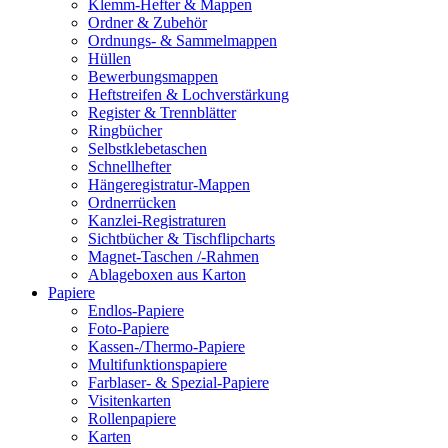
Klemm-Hefter & Mappen
Ordner & Zubehör
Ordnungs- & Sammelmappen
Hüllen
Bewerbungsmappen
Heftstreifen & Lochverstärkung
Register & Trennblätter
Ringbücher
Selbstklebetaschen
Schnellhefter
Hängeregistratur-Mappen
Ordnerrücken
Kanzlei-Registraturen
Sichtbücher & Tischflipcharts
Magnet-Taschen /-Rahmen
Ablageboxen aus Karton
Papiere
Endlos-Papiere
Foto-Papiere
Kassen-/Thermo-Papiere
Multifunktionspapiere
Farblaser- & Spezial-Papiere
Visitenkarten
Rollenpapiere
Karten