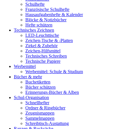
Schulhefte
Französische Schulhefte
Hausaufgabenhefte & Kalender
Blöcke & Notizbücher
Hefte schützen
Technisches Zeichnen
LED-Leuchttische
Zeichen-Tische & -Platten
Zirkel & Zubehör
Zeichen-Hilfsmittel
Technisches Schreiben
Technische Papiere
Werbemittel
Werbemittel: Schule & Studium
Bücher & mehr
Buchetiketten
Bücher schützen
Erinnerungs-Bücher & Alben
Schul-Organisation
Schnellhefter
Ordner & Ringbücher
Zeugnismappen
Sammelmappen
Schreibtisch-Austattung
Ranzen & Rucksäcke