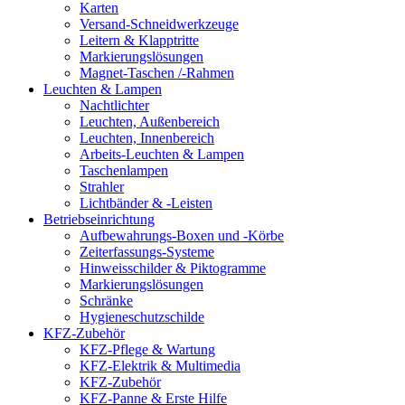
Karten
Versand-Schneidwerkzeuge
Leitern & Klapptritte
Markierungslösungen
Magnet-Taschen /-Rahmen
Leuchten & Lampen
Nachtlichter
Leuchten, Außenbereich
Leuchten, Innenbereich
Arbeits-Leuchten & Lampen
Taschenlampen
Strahler
Lichtbänder & -Leisten
Betriebseinrichtung
Aufbewahrungs-Boxen und -Körbe
Zeiterfassungs-Systeme
Hinweisschilder & Piktogramme
Markierungslösungen
Schränke
Hygieneschutzschilde
KFZ-Zubehör
KFZ-Pflege & Wartung
KFZ-Elektrik & Multimedia
KFZ-Zubehör
KFZ-Panne & Erste Hilfe