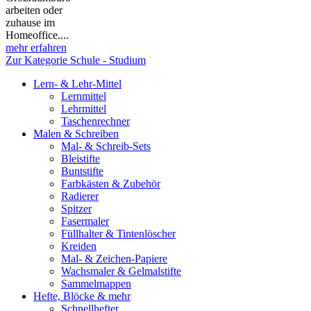
arbeiten oder
zuhause im
Homeoffice....
mehr erfahren
Zur Kategorie Schule - Studium
Lern- & Lehr-Mittel
Lernmittel
Lehrmittel
Taschenrechner
Malen & Schreiben
Mal- & Schreib-Sets
Bleistifte
Buntstifte
Farbkästen & Zubehör
Radierer
Spitzer
Fasermaler
Füllhalter & Tintenlöscher
Kreiden
Mal- & Zeichen-Papiere
Wachsmaler & Gelmalstifte
Sammelmappen
Hefte, Blöcke & mehr
Schnellhefter