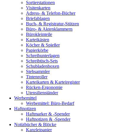
Sortierstationen
Visitenkarten
Adress- & Telefon-Bücher
Briefablagen
Buch- & Registratur-Stützen
Büro- & Aktenklammern
Bürokleinteile
Karteikästen
Köcher & Spießer
Papierkörbe
Schreibunterlagen
Schreibtisch-Sets
Schubladenboxen
Stehsammler
Tintenroller
Karteikarten & Karteiregister
Rücken-Ergonomie
Utensilienständer
Werbemittel
Werbemittel: Büro-Bedarf
Haftnotizen
Haftmarker & -Spender
Haftnotizen & -Spender
Notizbücher & Blöcke
Kanzleipapier