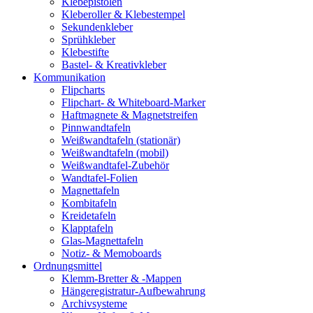
Klebepistolen
Kleberoller & Klebestempel
Sekundenkleber
Sprühkleber
Klebestifte
Bastel- & Kreativkleber
Kommunikation
Flipcharts
Flipchart- & Whiteboard-Marker
Haftmagnete & Magnetstreifen
Pinnwandtafeln
Weißwandtafeln (stationär)
Weißwandtafeln (mobil)
Weißwandtafel-Zubehör
Wandtafel-Folien
Magnettafeln
Kombitafeln
Kreidetafeln
Klapptafeln
Glas-Magnettafeln
Notiz- & Memoboards
Ordnungsmittel
Klemm-Bretter & -Mappen
Hängeregistratur-Aufbewahrung
Archivsysteme