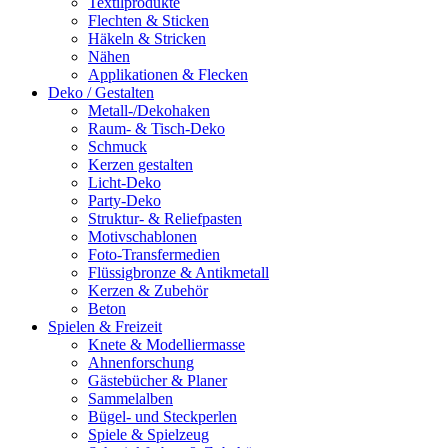
Textilprodukte
Flechten & Sticken
Häkeln & Stricken
Nähen
Applikationen & Flecken
Deko / Gestalten
Metall-/Dekohaken
Raum- & Tisch-Deko
Schmuck
Kerzen gestalten
Licht-Deko
Party-Deko
Struktur- & Reliefpasten
Motivschablonen
Foto-Transfermedien
Flüssigbronze & Antikmetall
Kerzen & Zubehör
Beton
Spielen & Freizeit
Knete & Modelliermasse
Ahnenforschung
Gästebücher & Planer
Sammelalben
Bügel- und Steckperlen
Spiele & Spielzeug