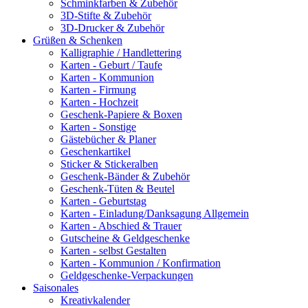
Schminkfarben & Zubehör
3D-Stifte & Zubehör
3D-Drucker & Zubehör
Grüßen & Schenken
Kalligraphie / Handlettering
Karten - Geburt / Taufe
Karten - Kommunion
Karten - Firmung
Karten - Hochzeit
Geschenk-Papiere & Boxen
Karten - Sonstige
Gästebücher & Planer
Geschenkartikel
Sticker & Stickeralben
Geschenk-Bänder & Zubehör
Geschenk-Tüten & Beutel
Karten - Geburtstag
Karten - Einladung/Danksagung Allgemein
Karten - Abschied & Trauer
Gutscheine & Geldgeschenke
Karten - selbst Gestalten
Karten - Kommunion / Konfirmation
Geldgeschenke-Verpackungen
Saisonales
Kreativkalender