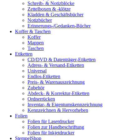
Schreib- & Notizblöcke
Zettelboxen & -klötze
Kladden & Geschäftsbücher
Notizbücher
Erinnerungs-/Gedanken-Bücher
Koffer & Taschen
Koffer
Mappen
Taschen
Etiketten
CD/DVD & Datenträger-Etiketten
Adress- & Versand-Etiketten
Universal
Endlos-Etiketten
Preis- & Warenauszeichnung
Zubehör
Abdeck- & Korrektur-Etiketten
Ordnerrücken
Inventar- & Eigentumskennzeichnung
Kennzeichnen & Hervorheben
Folien
Folien für Laserdrucker
Folien zur Handbeschriftung
Folien für Inkjetdrucker
StempelShop