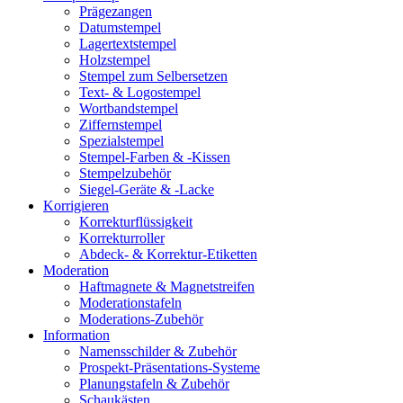
Prägezangen
Datumstempel
Lagertextstempel
Holzstempel
Stempel zum Selbersetzen
Text- & Logostempel
Wortbandstempel
Ziffernstempel
Spezialstempel
Stempel-Farben & -Kissen
Stempelzubehör
Siegel-Geräte & -Lacke
Korrigieren
Korrekturflüssigkeit
Korrekturroller
Abdeck- & Korrektur-Etiketten
Moderation
Haftmagnete & Magnetstreifen
Moderationstafeln
Moderations-Zubehör
Information
Namensschilder & Zubehör
Prospekt-Präsentations-Systeme
Planungstafeln & Zubehör
Schaukästen