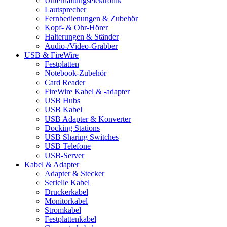
Unterhaltungselektronik
Lautsprecher
Fernbedienungen & Zubehör
Kopf- & Ohr-Hörer
Halterungen & Ständer
Audio-/Video-Grabber
USB & FireWire
Festplatten
Notebook-Zubehör
Card Reader
FireWire Kabel & -adapter
USB Hubs
USB Kabel
USB Adapter & Konverter
Docking Stations
USB Sharing Switches
USB Telefone
USB-Server
Kabel & Adapter
Adapter & Stecker
Serielle Kabel
Druckerkabel
Monitorkabel
Stromkabel
Festplattenkabel