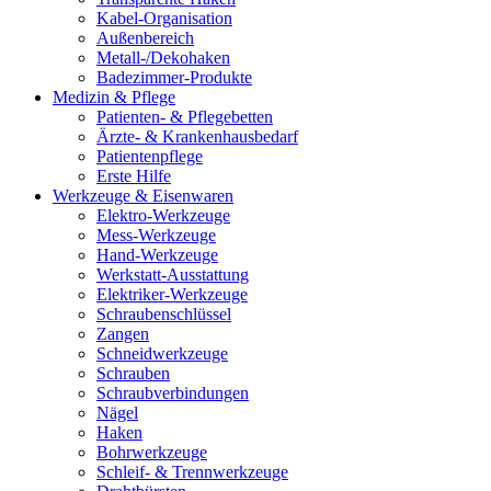
Kabel-Organisation
Außenbereich
Metall-/Dekohaken
Badezimmer-Produkte
Medizin & Pflege
Patienten- & Pflegebetten
Ärzte- & Krankenhausbedarf
Patientenpflege
Erste Hilfe
Werkzeuge & Eisenwaren
Elektro-Werkzeuge
Mess-Werkzeuge
Hand-Werkzeuge
Werkstatt-Ausstattung
Elektriker-Werkzeuge
Schraubenschlüssel
Zangen
Schneidwerkzeuge
Schrauben
Schraubverbindungen
Nägel
Haken
Bohrwerkzeuge
Schleif- & Trennwerkzeuge