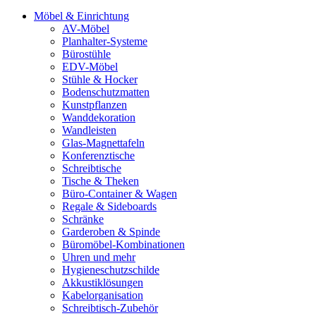
Möbel & Einrichtung
AV-Möbel
Planhalter-Systeme
Bürostühle
EDV-Möbel
Stühle & Hocker
Bodenschutzmatten
Kunstpflanzen
Wanddekoration
Wandleisten
Glas-Magnettafeln
Konferenztische
Schreibtische
Tische & Theken
Büro-Container & Wagen
Regale & Sideboards
Schränke
Garderoben & Spinde
Büromöbel-Kombinationen
Uhren und mehr
Hygieneschutzschilde
Akkustiklösungen
Kabelorganisation
Schreibtisch-Zubehör