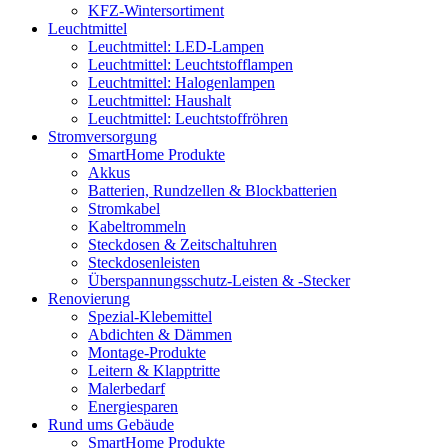
KFZ-Wintersortiment
Leuchtmittel
Leuchtmittel: LED-Lampen
Leuchtmittel: Leuchtstofflampen
Leuchtmittel: Halogenlampen
Leuchtmittel: Haushalt
Leuchtmittel: Leuchtstoffröhren
Stromversorgung
SmartHome Produkte
Akkus
Batterien, Rundzellen & Blockbatterien
Stromkabel
Kabeltrommeln
Steckdosen & Zeitschaltuhren
Steckdosenleisten
Überspannungsschutz-Leisten & -Stecker
Renovierung
Spezial-Klebemittel
Abdichten & Dämmen
Montage-Produkte
Leitern & Klapptritte
Malerbedarf
Energiesparen
Rund ums Gebäude
SmartHome Produkte