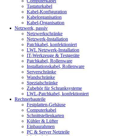
Computerkabel
Tastaturkabel
Kabel-Konfiguration
Kabelorganisation
Kabel-Organisation
Netzwerk, passiv
Netzwerkschränke
Netzwerk-Installation
Patchkabel, konfektioniert
LWL Netzwerk-Installation
IT-Werkzeuge & Testgeräte
Patchkabel, Rollenware
Installationskabel, Rollenware
Serverschränke
Wandschränke
Spezialschränke
Zubehör für Schranksysteme
LWL-Patchkabel, konfektioniert
Rechnerbauteile
Festplatten-Gehäuse
Computerkabel
Schnittstellenkarten
Kühler & Lüfter
Einbaurahmen
PC & Server Netzteile