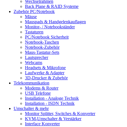
Wechselrahmen
Back Plane & RAID Systeme
Zubehör PC/Notebook
Mäuse
Mauspads & Handgelenkauflagen
Monitor- / Notebookständer
Tastaturen
PC/Notebook Sicherheit
Notebook-Taschen
Notebook-Zubehör
Maus-Tastatur-Sets
Lautsprecher
Webcams
Headsets & Mikrofone
Laufwerke & Adapter
3D-Drucker & Zubehör
Telekommunikation
Modems & Router
USB Telefone
Installation - Analoge Technik
Installation - ISDN Technik
Umschalter & mehr
Monitor Splitter, Switches & Konverter
KVM-Umschalter & Verstärker
Interface Konverter