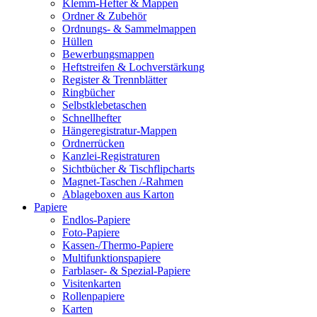
Klemm-Hefter & Mappen
Ordner & Zubehör
Ordnungs- & Sammelmappen
Hüllen
Bewerbungsmappen
Heftstreifen & Lochverstärkung
Register & Trennblätter
Ringbücher
Selbstklebetaschen
Schnellhefter
Hängeregistratur-Mappen
Ordnerrücken
Kanzlei-Registraturen
Sichtbücher & Tischflipcharts
Magnet-Taschen /-Rahmen
Ablageboxen aus Karton
Papiere
Endlos-Papiere
Foto-Papiere
Kassen-/Thermo-Papiere
Multifunktionspapiere
Farblaser- & Spezial-Papiere
Visitenkarten
Rollenpapiere
Karten