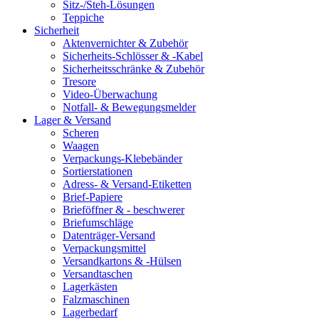
Sitz-/Steh-Lösungen
Teppiche
Sicherheit
Aktenvernichter & Zubehör
Sicherheits-Schlösser & -Kabel
Sicherheitsschränke & Zubehör
Tresore
Video-Überwachung
Notfall- & Bewegungsmelder
Lager & Versand
Scheren
Waagen
Verpackungs-Klebebänder
Sortierstationen
Adress- & Versand-Etiketten
Brief-Papiere
Brieföffner & - beschwerer
Briefumschläge
Datenträger-Versand
Verpackungsmittel
Versandkartons & -Hülsen
Versandtaschen
Lagerkästen
Falzmaschinen
Lagerbedarf