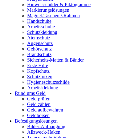
Hinweisschilder & Piktogramme
Markierungslösungen
Magnet-Taschen /-Rahmen
Handschuhe
Arbeitsschuhe
Schutzkleidung
Atemschutz
Augenschutz
Gehörschutz
Brandschutz
Sicherheits-Matten & Bänder
Erste Hilfe
Kopfschutz
Schutzboxen
Hygieneschutzschilde
Arbeitskleidung
Rund ums Geld
Geld prüfen
Geld zählen
Geld aufbewahren
Geldbörsen
Befestigungslösungen
Bilder-Aufhängung
Allzweck-Haken
Transparente Haken