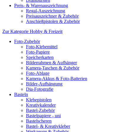
Drahtbürsten
Preis- & Warenauszeichnung
Regal-Auszeichnung
Preisauszeichner & Zubehör
Anschießpistolen & Zubehör
Zur Kategorie Hobby & Freizeit
Foto-Zubehör
Foto-Klebemittel
Foto-Papiere
Speicherkarten
Bilderrahmen & Aufhänger
Kamera-Taschen & Zubehör
Foto-Ablage
Kamera-Akkus & Foto-Batterien
Bilder-Aufhängung
Dia-Fotografie
Basteln
Klebepistolen
Kreativkalender
Bastel-Zubehör
Bastelpapiere - uni
Bastelscheren
Bastel- & Kreativkleber
Werkzeuge & Zubehör