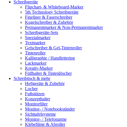
Schreibgeräte
Flipchart- & Whiteboard-Marker
5th Technology Schreibgeräte
Fineliner & Faserschreiber
Kugelschreiber & Zubehör
Permanentmarker & Non-Permanentmarker
Schreibgeräte-Sets
Spezialmarker
Textmarker
Gelschreiber & Gel-Tintenroller
Tintenroller
Kalligraphie / Handlettering
Lackmarker
Kreativ-Marker
Füllhalter & Tintenlöscher
Schreibtisch & mehr
Heftgeräte & Zubehör
Locher
Fußstützen
Konzepthalter
Monitorfilter
Monitor- / Notebookständer
Sichttafelsysteme
Monitor- / Telefonarme
Klebefilme & Abroller