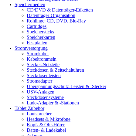
Speichermedien
CD/DVD & Datenträger-Etiketten
Datenträger-Organisation
Rohlinge: CD, DVD, Blu-Ray
Cartridges
Speichersticks
Speicherkarten
Festplatten
Stromversorgung
Stromkabel
Kabeltrommeln
Stecker-Netzteile
Steckdosen & Zeitschaltuhren
Steckdosenleisten
Stromadapter
Überspannungsschutz-Leisten & -Stecker
USV-Anlagen
Steckdosensysteme
Lade-Adapter & -Stationen
Tablet-Zubehör
Lautsprecher
Headsets & Mikrofone
Kopf- & Ohr-Hörer
Daten- & Ladekabel
Adapter