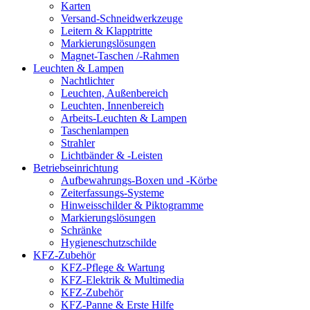
Karten
Versand-Schneidwerkzeuge
Leitern & Klapptritte
Markierungslösungen
Magnet-Taschen /-Rahmen
Leuchten & Lampen
Nachtlichter
Leuchten, Außenbereich
Leuchten, Innenbereich
Arbeits-Leuchten & Lampen
Taschenlampen
Strahler
Lichtbänder & -Leisten
Betriebseinrichtung
Aufbewahrungs-Boxen und -Körbe
Zeiterfassungs-Systeme
Hinweisschilder & Piktogramme
Markierungslösungen
Schränke
Hygieneschutzschilde
KFZ-Zubehör
KFZ-Pflege & Wartung
KFZ-Elektrik & Multimedia
KFZ-Zubehör
KFZ-Panne & Erste Hilfe