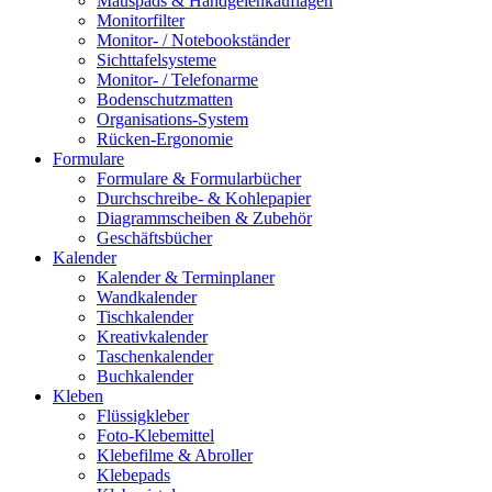
Mauspads & Handgelenkauflagen
Monitorfilter
Monitor- / Notebookständer
Sichttafelsysteme
Monitor- / Telefonarme
Bodenschutzmatten
Organisations-System
Rücken-Ergonomie
Formulare
Formulare & Formularbücher
Durchschreibe- & Kohlepapier
Diagrammscheiben & Zubehör
Geschäftsbücher
Kalender
Kalender & Terminplaner
Wandkalender
Tischkalender
Kreativkalender
Taschenkalender
Buchkalender
Kleben
Flüssigkleber
Foto-Klebemittel
Klebefilme & Abroller
Klebepads