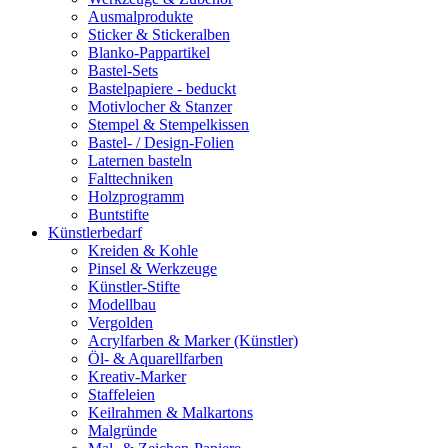
Ausmalprodukte
Sticker & Stickeralben
Blanko-Pappartikel
Bastel-Sets
Bastelpapiere - beduckt
Motivlocher & Stanzer
Stempel & Stempelkissen
Bastel- / Design-Folien
Laternen basteln
Falttechniken
Holzprogramm
Buntstifte
Künstlerbedarf
Kreiden & Kohle
Pinsel & Werkzeuge
Künstler-Stifte
Modellbau
Vergolden
Acrylfarben & Marker (Künstler)
Öl- & Aquarellfarben
Kreativ-Marker
Staffeleien
Keilrahmen & Malkartons
Malgründe