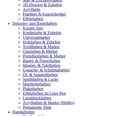
Mal- & Zeichen-Papiere
3D-Drucker & Zubehör
Acrylfarbe
Fineliner & Faserschreiber
Effektfarben
Dekorier- und Bastelfarben
Kreativ-Sets
Kreidefarbe & Zubehör
Universalmarker
Holzfarben & Zubehör
Textilfarben & Marker
Glasfarben & Marker
Porzellanfarben & Marker
Bastel- & Fingerfarben
Magnet- & Tafelfarben
Gouache- & Schulmalfarben
Öl- & Aquarellfarben
Sprühfarben & Lacke
Marmorierfarben
Plakatfarben
Effektfarben im Liner-Pen
Linoldruckfarben
Acrylfarben & Marker (Hobby)
Permanente Tinte
Handarbeiten