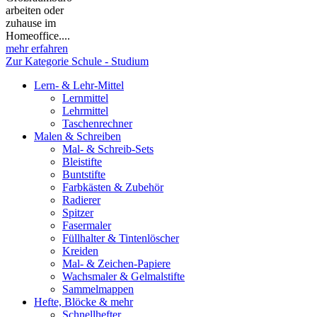
arbeiten oder
zuhause im
Homeoffice....
mehr erfahren
Zur Kategorie Schule - Studium
Lern- & Lehr-Mittel
Lernmittel
Lehrmittel
Taschenrechner
Malen & Schreiben
Mal- & Schreib-Sets
Bleistifte
Buntstifte
Farbkästen & Zubehör
Radierer
Spitzer
Fasermaler
Füllhalter & Tintenlöscher
Kreiden
Mal- & Zeichen-Papiere
Wachsmaler & Gelmalstifte
Sammelmappen
Hefte, Blöcke & mehr
Schnellhefter