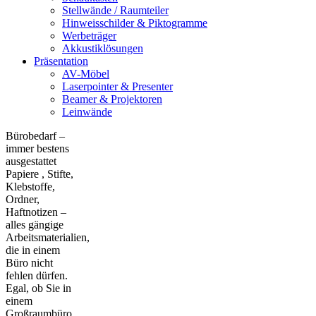
Stellwände / Raumteiler
Hinweisschilder & Piktogramme
Werbeträger
Akkustiklösungen
Präsentation
AV-Möbel
Laserpointer & Presenter
Beamer & Projektoren
Leinwände
Bürobedarf –
immer bestens
ausgestattet
Papiere , Stifte,
Klebstoffe,
Ordner,
Haftnotizen –
alles gängige
Arbeitsmaterialien,
die in einem
Büro nicht
fehlen dürfen.
Egal, ob Sie in
einem
Großraumbüro