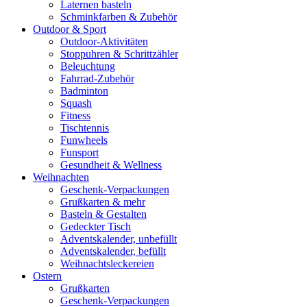
Laternen basteln
Schminkfarben & Zubehör
Outdoor & Sport
Outdoor-Aktivitäten
Stoppuhren & Schrittzähler
Beleuchtung
Fahrrad-Zubehör
Badminton
Squash
Fitness
Tischtennis
Funwheels
Funsport
Gesundheit & Wellness
Weihnachten
Geschenk-Verpackungen
Grußkarten & mehr
Basteln & Gestalten
Gedeckter Tisch
Adventskalender, unbefüllt
Adventskalender, befüllt
Weihnachtsleckereien
Ostern
Grußkarten
Geschenk-Verpackungen