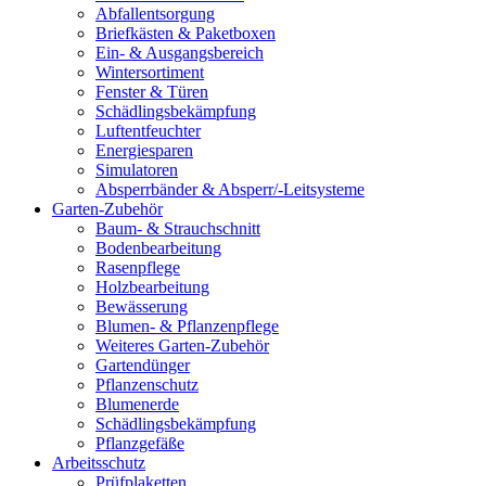
Abfallentsorgung
Briefkästen & Paketboxen
Ein- & Ausgangsbereich
Wintersortiment
Fenster & Türen
Schädlingsbekämpfung
Luftentfeuchter
Energiesparen
Simulatoren
Absperrbänder & Absperr/-Leitsysteme
Garten-Zubehör
Baum- & Strauchschnitt
Bodenbearbeitung
Rasenpflege
Holzbearbeitung
Bewässerung
Blumen- & Pflanzenpflege
Weiteres Garten-Zubehör
Gartendünger
Pflanzenschutz
Blumenerde
Schädlingsbekämpfung
Pflanzgefäße
Arbeitsschutz
Prüfplaketten