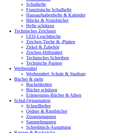
Schulhefte
Französische Schulhefte
Hausaufgabenhefte & Kalender
Blöcke & Notizbücher
Hefte schützen
Technisches Zeichnen
LED-Leuchttische
Zeichen-Tische & -Platten
Zirkel & Zubehör
Zeichen-Hilfsmittel
Technisches Schreiben
Technische Papiere
Werbemittel
Werbemittel: Schule & Studium
Bücher & mehr
Buchetiketten
Bücher schützen
Erinnerungs-Bücher & Alben
Schul-Organisation
Schnellhefter
Ordner & Ringbücher
Zeugnismappen
Sammelmappen
Schreibtisch-Austattung
Ranzen & Rucksäcke