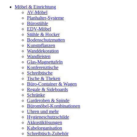
Möbel & Einrichtung
AV-Möbel
Planhalter-Systeme
Bürostühle
EDV-Möbel
Stühle & Hocker
Bodenschutzmatten
Kunstpflanzen
Wanddekoration
Wandleisten
Glas-Magnettafeln
Konferenztische
Schreibtische
Tische & Theken
Büro-Container & Wagen
Regale & Sideboards
Schränke
Garderoben & Spinde
Büromöbel-Kombinationen
Uhren und mehr
Hygieneschutzschilde
Akkustiklösungen
Kabelorganisation
Schreibtisch-Zubehör