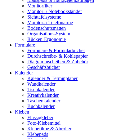
Mauspads & Handgelenkauflagen
Monitorfilter
Monitor- / Notebookständer
Sichttafelsysteme
Monitor- / Telefonarme
Bodenschutzmatten
Organisations-System
Rücken-Ergonomie
Formulare
Formulare & Formularbücher
Durchschreibe- & Kohlepapier
Diagrammscheiben & Zubehör
Geschäftsbücher
Kalender
Kalender & Terminplaner
Wandkalender
Tischkalender
Kreativkalender
Taschenkalender
Buchkalender
Kleben
Flüssigkleber
Foto-Klebemittel
Klebefilme & Abroller
Klebepads