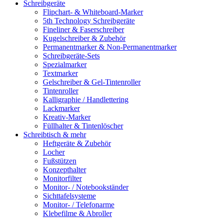
Schreibgeräte
Flipchart- & Whiteboard-Marker
5th Technology Schreibgeräte
Fineliner & Faserschreiber
Kugelschreiber & Zubehör
Permanentmarker & Non-Permanentmarker
Schreibgeräte-Sets
Spezialmarker
Textmarker
Gelschreiber & Gel-Tintenroller
Tintenroller
Kalligraphie / Handlettering
Lackmarker
Kreativ-Marker
Füllhalter & Tintenlöscher
Schreibtisch & mehr
Heftgeräte & Zubehör
Locher
Fußstützen
Konzepthalter
Monitorfilter
Monitor- / Notebookständer
Sichttafelsysteme
Monitor- / Telefonarme
Klebefilme & Abroller