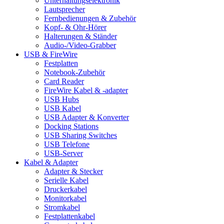
Unterhaltungselektronik
Lautsprecher
Fernbedienungen & Zubehör
Kopf- & Ohr-Hörer
Halterungen & Ständer
Audio-/Video-Grabber
USB & FireWire
Festplatten
Notebook-Zubehör
Card Reader
FireWire Kabel & -adapter
USB Hubs
USB Kabel
USB Adapter & Konverter
Docking Stations
USB Sharing Switches
USB Telefone
USB-Server
Kabel & Adapter
Adapter & Stecker
Serielle Kabel
Druckerkabel
Monitorkabel
Stromkabel
Festplattenkabel