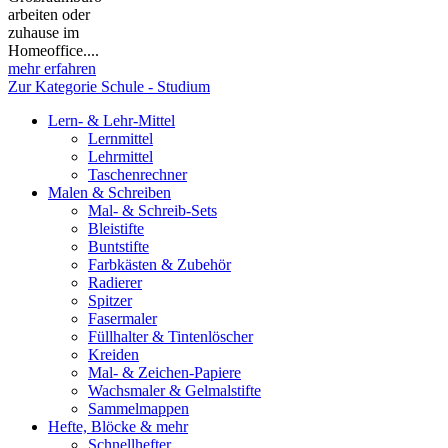
arbeiten oder
zuhause im
Homeoffice....
mehr erfahren
Zur Kategorie Schule - Studium
Lern- & Lehr-Mittel
Lernmittel
Lehrmittel
Taschenrechner
Malen & Schreiben
Mal- & Schreib-Sets
Bleistifte
Buntstifte
Farbkästen & Zubehör
Radierer
Spitzer
Fasermaler
Füllhalter & Tintenlöscher
Kreiden
Mal- & Zeichen-Papiere
Wachsmaler & Gelmalstifte
Sammelmappen
Hefte, Blöcke & mehr
Schnellhefter