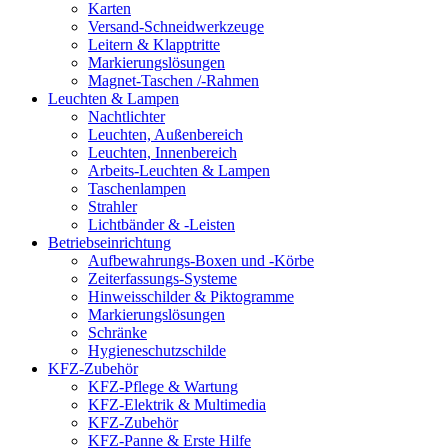
Karten
Versand-Schneidwerkzeuge
Leitern & Klapptritte
Markierungslösungen
Magnet-Taschen /-Rahmen
Leuchten & Lampen
Nachtlichter
Leuchten, Außenbereich
Leuchten, Innenbereich
Arbeits-Leuchten & Lampen
Taschenlampen
Strahler
Lichtbänder & -Leisten
Betriebseinrichtung
Aufbewahrungs-Boxen und -Körbe
Zeiterfassungs-Systeme
Hinweisschilder & Piktogramme
Markierungslösungen
Schränke
Hygieneschutzschilde
KFZ-Zubehör
KFZ-Pflege & Wartung
KFZ-Elektrik & Multimedia
KFZ-Zubehör
KFZ-Panne & Erste Hilfe