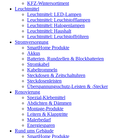
KFZ-Wintersortiment
Leuchtmittel
Leuchtmittel: LED-Lampen
Leuchtmittel: Leuchtstofflampen
Leuchtmittel: Halogenlampen
Leuchtmittel: Haushalt
Leuchtmittel: Leuchtstoffröhren
Stromversorgung
SmartHome Produkte
Akkus
Batterien, Rundzellen & Blockbatterien
Stromkabel
Kabeltrommeln
Steckdosen & Zeitschaltuhren
Steckdosenleisten
Überspannungsschutz-Leisten & -Stecker
Renovierung
Spezial-Klebemittel
Abdichten & Dämmen
Montage-Produkte
Leitern & Klapptritte
Malerbedarf
Energiesparen
Rund ums Gebäude
SmartHome Produkte