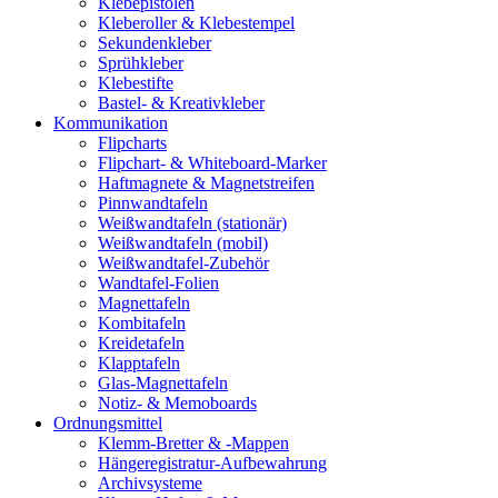
Klebepistolen
Kleberoller & Klebestempel
Sekundenkleber
Sprühkleber
Klebestifte
Bastel- & Kreativkleber
Kommunikation
Flipcharts
Flipchart- & Whiteboard-Marker
Haftmagnete & Magnetstreifen
Pinnwandtafeln
Weißwandtafeln (stationär)
Weißwandtafeln (mobil)
Weißwandtafel-Zubehör
Wandtafel-Folien
Magnettafeln
Kombitafeln
Kreidetafeln
Klapptafeln
Glas-Magnettafeln
Notiz- & Memoboards
Ordnungsmittel
Klemm-Bretter & -Mappen
Hängeregistratur-Aufbewahrung
Archivsysteme