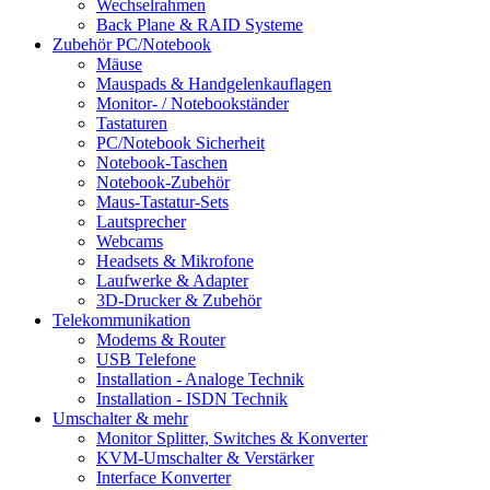
Wechselrahmen
Back Plane & RAID Systeme
Zubehör PC/Notebook
Mäuse
Mauspads & Handgelenkauflagen
Monitor- / Notebookständer
Tastaturen
PC/Notebook Sicherheit
Notebook-Taschen
Notebook-Zubehör
Maus-Tastatur-Sets
Lautsprecher
Webcams
Headsets & Mikrofone
Laufwerke & Adapter
3D-Drucker & Zubehör
Telekommunikation
Modems & Router
USB Telefone
Installation - Analoge Technik
Installation - ISDN Technik
Umschalter & mehr
Monitor Splitter, Switches & Konverter
KVM-Umschalter & Verstärker
Interface Konverter