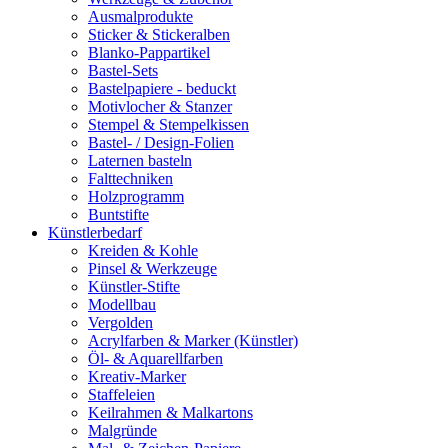
Ausmalprodukte
Sticker & Stickeralben
Blanko-Pappartikel
Bastel-Sets
Bastelpapiere - beduckt
Motivlocher & Stanzer
Stempel & Stempelkissen
Bastel- / Design-Folien
Laternen basteln
Falttechniken
Holzprogramm
Buntstifte
Künstlerbedarf
Kreiden & Kohle
Pinsel & Werkzeuge
Künstler-Stifte
Modellbau
Vergolden
Acrylfarben & Marker (Künstler)
Öl- & Aquarellfarben
Kreativ-Marker
Staffeleien
Keilrahmen & Malkartons
Malgründe