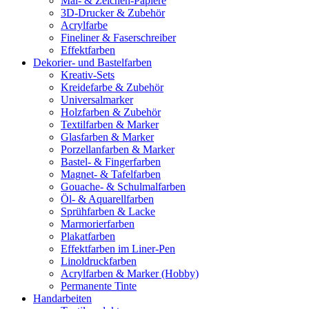
Mal- & Zeichen-Papiere
3D-Drucker & Zubehör
Acrylfarbe
Fineliner & Faserschreiber
Effektfarben
Dekorier- und Bastelfarben
Kreativ-Sets
Kreidefarbe & Zubehör
Universalmarker
Holzfarben & Zubehör
Textilfarben & Marker
Glasfarben & Marker
Porzellanfarben & Marker
Bastel- & Fingerfarben
Magnet- & Tafelfarben
Gouache- & Schulmalfarben
Öl- & Aquarellfarben
Sprühfarben & Lacke
Marmorierfarben
Plakatfarben
Effektfarben im Liner-Pen
Linoldruckfarben
Acrylfarben & Marker (Hobby)
Permanente Tinte
Handarbeiten