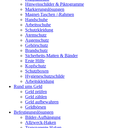
Hinweisschilder & Piktogramme
Markierungslösungen
Magnet-Taschen /-Rahmen
Handschuhe
Arbeitsschuhe
Schutzkleidung
Atemschutz
Augenschutz
Gehörschutz
Brandschutz
Sicherheits-Matten & Bänder
Erste Hilfe
Kopfschutz
Schutzboxen
Hygieneschutzschilde
Arbeitskleidung
Rund ums Geld
Geld prüfen
Geld zählen
Geld aufbewahren
Geldbörsen
Befestigungslösungen
Bilder-Aufhängung
Allzweck-Haken
Transparente Haken