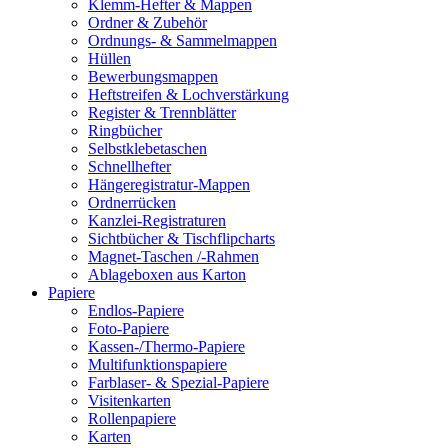
Klemm-Hefter & Mappen
Ordner & Zubehör
Ordnungs- & Sammelmappen
Hüllen
Bewerbungsmappen
Heftstreifen & Lochverstärkung
Register & Trennblätter
Ringbücher
Selbstklebetaschen
Schnellhefter
Hängeregistratur-Mappen
Ordnerrücken
Kanzlei-Registraturen
Sichtbücher & Tischflipcharts
Magnet-Taschen /-Rahmen
Ablageboxen aus Karton
Papiere
Endlos-Papiere
Foto-Papiere
Kassen-/Thermo-Papiere
Multifunktionspapiere
Farblaser- & Spezial-Papiere
Visitenkarten
Rollenpapiere
Karten