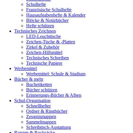
Schulhefte
Französische Schulhefte
Hausaufgabenhefte & Kalender
Blöcke & Notizbücher
Hefte schützen
Technisches Zeichnen
LED-Leuchttische
Zeichen-Tische & -Platten
Zirkel & Zubehör
Zeichen-Hilfsmittel
Technisches Schreiben
Technische Papiere
Werbemittel
Werbemittel: Schule & Studium
Bücher & mehr
Buchetiketten
Bücher schützen
Erinnerungs-Bücher & Alben
Schul-Organisation
Schnellhefter
Ordner & Ringbücher
Zeugnismappen
Sammelmappen
Schreibtisch-Austattung
Ranzen & Rucksäcke