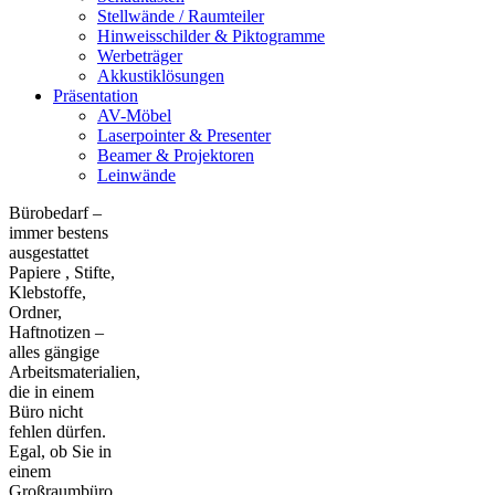
Stellwände / Raumteiler
Hinweisschilder & Piktogramme
Werbeträger
Akkustiklösungen
Präsentation
AV-Möbel
Laserpointer & Presenter
Beamer & Projektoren
Leinwände
Bürobedarf –
immer bestens
ausgestattet
Papiere , Stifte,
Klebstoffe,
Ordner,
Haftnotizen –
alles gängige
Arbeitsmaterialien,
die in einem
Büro nicht
fehlen dürfen.
Egal, ob Sie in
einem
Großraumbüro