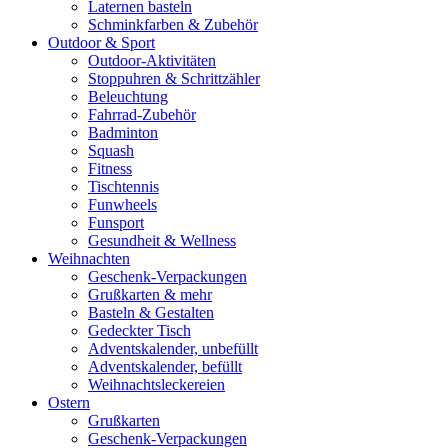
Laternen basteln
Schminkfarben & Zubehör
Outdoor & Sport
Outdoor-Aktivitäten
Stoppuhren & Schrittzähler
Beleuchtung
Fahrrad-Zubehör
Badminton
Squash
Fitness
Tischtennis
Funwheels
Funsport
Gesundheit & Wellness
Weihnachten
Geschenk-Verpackungen
Grußkarten & mehr
Basteln & Gestalten
Gedeckter Tisch
Adventskalender, unbefüllt
Adventskalender, befüllt
Weihnachtsleckereien
Ostern
Grußkarten
Geschenk-Verpackungen