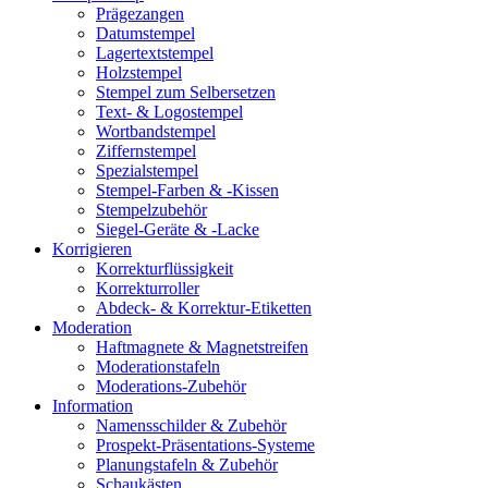
Prägezangen
Datumstempel
Lagertextstempel
Holzstempel
Stempel zum Selbersetzen
Text- & Logostempel
Wortbandstempel
Ziffernstempel
Spezialstempel
Stempel-Farben & -Kissen
Stempelzubehör
Siegel-Geräte & -Lacke
Korrigieren
Korrekturflüssigkeit
Korrekturroller
Abdeck- & Korrektur-Etiketten
Moderation
Haftmagnete & Magnetstreifen
Moderationstafeln
Moderations-Zubehör
Information
Namensschilder & Zubehör
Prospekt-Präsentations-Systeme
Planungstafeln & Zubehör
Schaukästen