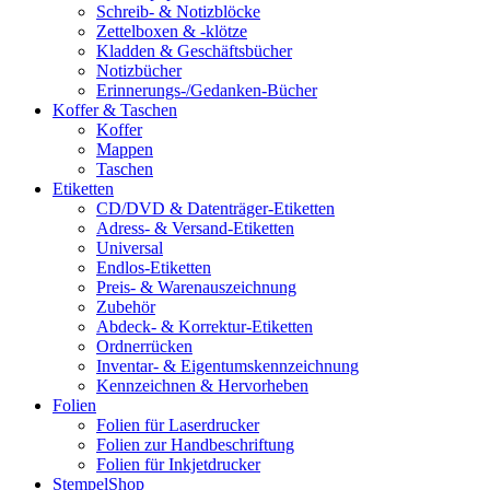
Schreib- & Notizblöcke
Zettelboxen & -klötze
Kladden & Geschäftsbücher
Notizbücher
Erinnerungs-/Gedanken-Bücher
Koffer & Taschen
Koffer
Mappen
Taschen
Etiketten
CD/DVD & Datenträger-Etiketten
Adress- & Versand-Etiketten
Universal
Endlos-Etiketten
Preis- & Warenauszeichnung
Zubehör
Abdeck- & Korrektur-Etiketten
Ordnerrücken
Inventar- & Eigentumskennzeichnung
Kennzeichnen & Hervorheben
Folien
Folien für Laserdrucker
Folien zur Handbeschriftung
Folien für Inkjetdrucker
StempelShop