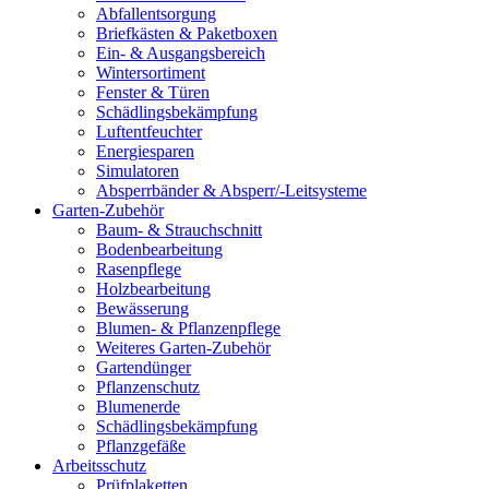
Abfallentsorgung
Briefkästen & Paketboxen
Ein- & Ausgangsbereich
Wintersortiment
Fenster & Türen
Schädlingsbekämpfung
Luftentfeuchter
Energiesparen
Simulatoren
Absperrbänder & Absperr/-Leitsysteme
Garten-Zubehör
Baum- & Strauchschnitt
Bodenbearbeitung
Rasenpflege
Holzbearbeitung
Bewässerung
Blumen- & Pflanzenpflege
Weiteres Garten-Zubehör
Gartendünger
Pflanzenschutz
Blumenerde
Schädlingsbekämpfung
Pflanzgefäße
Arbeitsschutz
Prüfplaketten