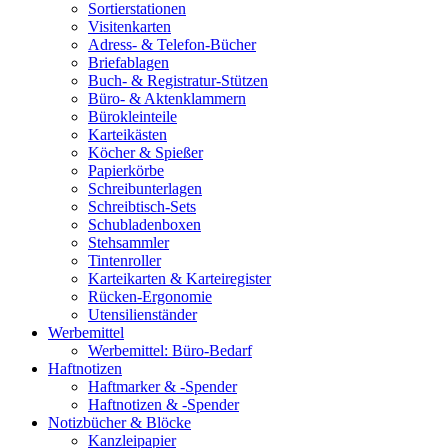
Sortierstationen
Visitenkarten
Adress- & Telefon-Bücher
Briefablagen
Buch- & Registratur-Stützen
Büro- & Aktenklammern
Bürokleinteile
Karteikästen
Köcher & Spießer
Papierkörbe
Schreibunterlagen
Schreibtisch-Sets
Schubladenboxen
Stehsammler
Tintenroller
Karteikarten & Karteiregister
Rücken-Ergonomie
Utensilienständer
Werbemittel
Werbemittel: Büro-Bedarf
Haftnotizen
Haftmarker & -Spender
Haftnotizen & -Spender
Notizbücher & Blöcke
Kanzleipapier