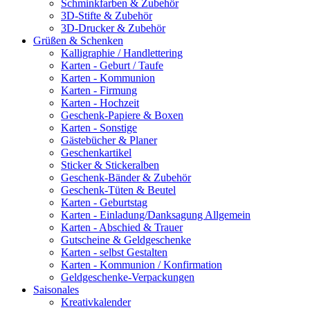
Schminkfarben & Zubehör
3D-Stifte & Zubehör
3D-Drucker & Zubehör
Grüßen & Schenken
Kalligraphie / Handlettering
Karten - Geburt / Taufe
Karten - Kommunion
Karten - Firmung
Karten - Hochzeit
Geschenk-Papiere & Boxen
Karten - Sonstige
Gästebücher & Planer
Geschenkartikel
Sticker & Stickeralben
Geschenk-Bänder & Zubehör
Geschenk-Tüten & Beutel
Karten - Geburtstag
Karten - Einladung/Danksagung Allgemein
Karten - Abschied & Trauer
Gutscheine & Geldgeschenke
Karten - selbst Gestalten
Karten - Kommunion / Konfirmation
Geldgeschenke-Verpackungen
Saisonales
Kreativkalender