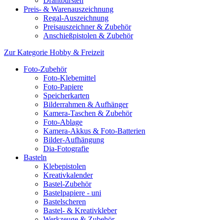
Drahtbürsten
Preis- & Warenauszeichnung
Regal-Auszeichnung
Preisauszeichner & Zubehör
Anschießpistolen & Zubehör
Zur Kategorie Hobby & Freizeit
Foto-Zubehör
Foto-Klebemittel
Foto-Papiere
Speicherkarten
Bilderrahmen & Aufhänger
Kamera-Taschen & Zubehör
Foto-Ablage
Kamera-Akkus & Foto-Batterien
Bilder-Aufhängung
Dia-Fotografie
Basteln
Klebepistolen
Kreativkalender
Bastel-Zubehör
Bastelpapiere - uni
Bastelscheren
Bastel- & Kreativkleber
Werkzeuge & Zubehör