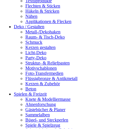
Textilprodukte
Flechten & Sticken
Häkeln & Stricken
Nähen
Applikationen & Flecken
Deko / Gestalten
Metall-/Dekohaken
Raum- & Tisch-Deko
Schmuck
Kerzen gestalten
Licht-Deko
Party-Deko
Struktur- & Reliefpasten
Motivschablonen
Foto-Transfermedien
Flüssigbronze & Antikmetall
Kerzen & Zubehör
Beton
Spielen & Freizeit
Knete & Modelliermasse
Ahnenforschung
Gästebücher & Planer
Sammelalben
Bügel- und Steckperlen
Spiele & Spielzeug