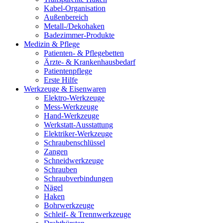
Kabel-Organisation
Außenbereich
Metall-/Dekohaken
Badezimmer-Produkte
Medizin & Pflege
Patienten- & Pflegebetten
Ärzte- & Krankenhausbedarf
Patientenpflege
Erste Hilfe
Werkzeuge & Eisenwaren
Elektro-Werkzeuge
Mess-Werkzeuge
Hand-Werkzeuge
Werkstatt-Ausstattung
Elektriker-Werkzeuge
Schraubenschlüssel
Zangen
Schneidwerkzeuge
Schrauben
Schraubverbindungen
Nägel
Haken
Bohrwerkzeuge
Schleif- & Trennwerkzeuge