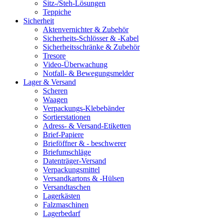
Sitz-/Steh-Lösungen
Teppiche
Sicherheit
Aktenvernichter & Zubehör
Sicherheits-Schlösser & -Kabel
Sicherheitsschränke & Zubehör
Tresore
Video-Überwachung
Notfall- & Bewegungsmelder
Lager & Versand
Scheren
Waagen
Verpackungs-Klebebänder
Sortierstationen
Adress- & Versand-Etiketten
Brief-Papiere
Brieföffner & - beschwerer
Briefumschläge
Datenträger-Versand
Verpackungsmittel
Versandkartons & -Hülsen
Versandtaschen
Lagerkästen
Falzmaschinen
Lagerbedarf