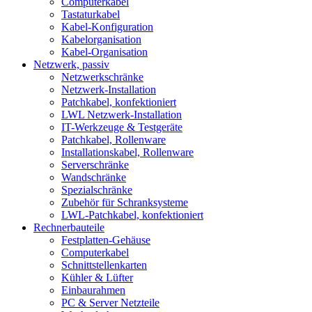
Computerkabel
Tastaturkabel
Kabel-Konfiguration
Kabelorganisation
Kabel-Organisation
Netzwerk, passiv
Netzwerkschränke
Netzwerk-Installation
Patchkabel, konfektioniert
LWL Netzwerk-Installation
IT-Werkzeuge & Testgeräte
Patchkabel, Rollenware
Installationskabel, Rollenware
Serverschränke
Wandschränke
Spezialschränke
Zubehör für Schranksysteme
LWL-Patchkabel, konfektioniert
Rechnerbauteile
Festplatten-Gehäuse
Computerkabel
Schnittstellenkarten
Kühler & Lüfter
Einbaurahmen
PC & Server Netzteile