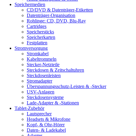
Speichermedien
CD/DVD & Datenträger-Etiketten
Datenträger-Organisation
Rohlinge: CD, DVD, Blu-Ray
Cartridges
Speichersticks
Speicherkarten
Festplatten
Stromversorgung
Stromkabel
Kabeltrommeln
Stecker-Netzteile
Steckdosen & Zeitschaltuhren
Steckdosenleisten
Stromadapter
Überspannungsschutz-Leisten & -Stecker
USV-Anlagen
Steckdosensysteme
Lade-Adapter & -Stationen
Tablet-Zubehör
Lautsprecher
Headsets & Mikrofone
Kopf- & Ohr-Hörer
Daten- & Ladekabel
Adapter