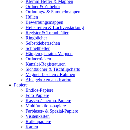
Klemm-Hefter & Mappen
Ordner & Zubehör
Ordnungs- & Sammelmappen
Hüllen
Bewerbungsmappen
Heftstreifen & Lochverstärkung
Register & Trennblätter
Ringbücher
Selbstklebetaschen
Schnellhefter
Hängeregistratur-Mappen
Ordnerrücken
Kanzlei-Registraturen
Sichtbücher & Tischflipcharts
Magnet-Taschen /-Rahmen
Ablageboxen aus Karton
Papiere
Endlos-Papiere
Foto-Papiere
Kassen-/Thermo-Papiere
Multifunktionspapiere
Farblaser- & Spezial-Papiere
Visitenkarten
Rollenpapiere
Karten