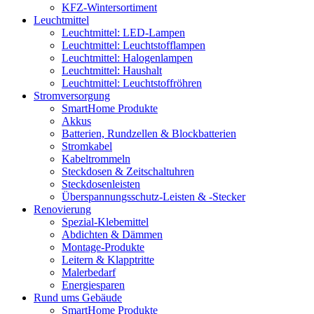
KFZ-Wintersortiment
Leuchtmittel
Leuchtmittel: LED-Lampen
Leuchtmittel: Leuchtstofflampen
Leuchtmittel: Halogenlampen
Leuchtmittel: Haushalt
Leuchtmittel: Leuchtstoffröhren
Stromversorgung
SmartHome Produkte
Akkus
Batterien, Rundzellen & Blockbatterien
Stromkabel
Kabeltrommeln
Steckdosen & Zeitschaltuhren
Steckdosenleisten
Überspannungsschutz-Leisten & -Stecker
Renovierung
Spezial-Klebemittel
Abdichten & Dämmen
Montage-Produkte
Leitern & Klapptritte
Malerbedarf
Energiesparen
Rund ums Gebäude
SmartHome Produkte