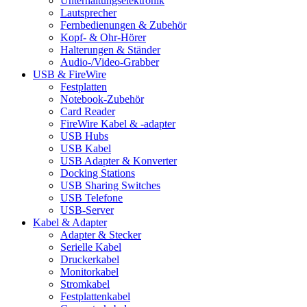
Unterhaltungselektronik
Lautsprecher
Fernbedienungen & Zubehör
Kopf- & Ohr-Hörer
Halterungen & Ständer
Audio-/Video-Grabber
USB & FireWire
Festplatten
Notebook-Zubehör
Card Reader
FireWire Kabel & -adapter
USB Hubs
USB Kabel
USB Adapter & Konverter
Docking Stations
USB Sharing Switches
USB Telefone
USB-Server
Kabel & Adapter
Adapter & Stecker
Serielle Kabel
Druckerkabel
Monitorkabel
Stromkabel
Festplattenkabel