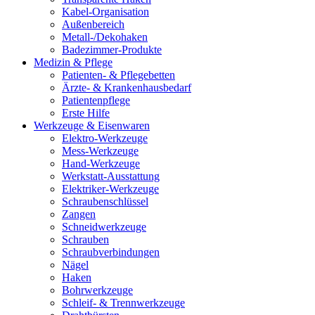
Kabel-Organisation
Außenbereich
Metall-/Dekohaken
Badezimmer-Produkte
Medizin & Pflege
Patienten- & Pflegebetten
Ärzte- & Krankenhausbedarf
Patientenpflege
Erste Hilfe
Werkzeuge & Eisenwaren
Elektro-Werkzeuge
Mess-Werkzeuge
Hand-Werkzeuge
Werkstatt-Ausstattung
Elektriker-Werkzeuge
Schraubenschlüssel
Zangen
Schneidwerkzeuge
Schrauben
Schraubverbindungen
Nägel
Haken
Bohrwerkzeuge
Schleif- & Trennwerkzeuge