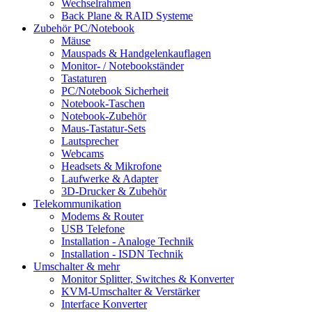
Wechselrahmen
Back Plane & RAID Systeme
Zubehör PC/Notebook
Mäuse
Mauspads & Handgelenkauflagen
Monitor- / Notebookständer
Tastaturen
PC/Notebook Sicherheit
Notebook-Taschen
Notebook-Zubehör
Maus-Tastatur-Sets
Lautsprecher
Webcams
Headsets & Mikrofone
Laufwerke & Adapter
3D-Drucker & Zubehör
Telekommunikation
Modems & Router
USB Telefone
Installation - Analoge Technik
Installation - ISDN Technik
Umschalter & mehr
Monitor Splitter, Switches & Konverter
KVM-Umschalter & Verstärker
Interface Konverter