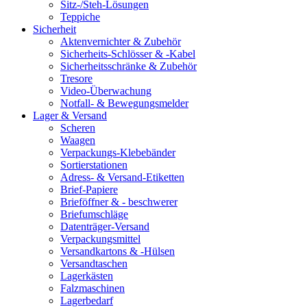
Sitz-/Steh-Lösungen
Teppiche
Sicherheit
Aktenvernichter & Zubehör
Sicherheits-Schlösser & -Kabel
Sicherheitsschränke & Zubehör
Tresore
Video-Überwachung
Notfall- & Bewegungsmelder
Lager & Versand
Scheren
Waagen
Verpackungs-Klebebänder
Sortierstationen
Adress- & Versand-Etiketten
Brief-Papiere
Brieföffner & - beschwerer
Briefumschläge
Datenträger-Versand
Verpackungsmittel
Versandkartons & -Hülsen
Versandtaschen
Lagerkästen
Falzmaschinen
Lagerbedarf