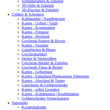
Schminkfarben & Zubehör
3D-Stifte & Zubehör
3D-Drucker & Zubehör
Grüßen & Schenken
Kalligraphie / Handlettering
Karten - Geburt / Taufe
Karten - Kommunion
Karten - Firmung
Karten - Hochzeit
Geschenk-Papiere & Boxen
Karten - Sonstige
Gästebücher & Planer
Geschenkartikel
Sticker & Stickeralben
Geschenk-Bänder & Zubehör
Geschenk-Tüten & Beutel
Karten - Geburtstag
Karten - Einladung/Danksagung Allgemein
Karten - Abschied & Trauer
Gutscheine & Geldgeschenke
Karten - selbst Gestalten
Karten - Kommunion / Konfirmation
Geldgeschenke-Verpackungen
Saisonales
Kreativkalender