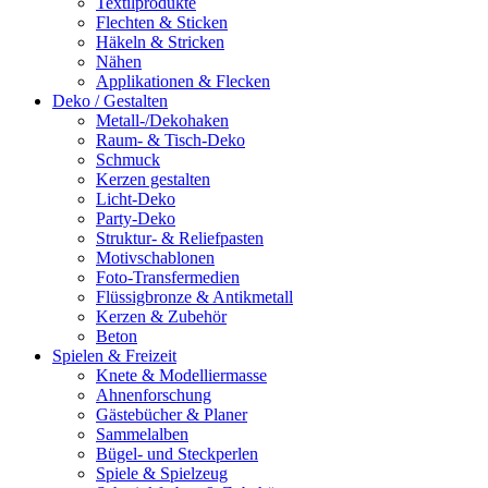
Textilprodukte
Flechten & Sticken
Häkeln & Stricken
Nähen
Applikationen & Flecken
Deko / Gestalten
Metall-/Dekohaken
Raum- & Tisch-Deko
Schmuck
Kerzen gestalten
Licht-Deko
Party-Deko
Struktur- & Reliefpasten
Motivschablonen
Foto-Transfermedien
Flüssigbronze & Antikmetall
Kerzen & Zubehör
Beton
Spielen & Freizeit
Knete & Modelliermasse
Ahnenforschung
Gästebücher & Planer
Sammelalben
Bügel- und Steckperlen
Spiele & Spielzeug