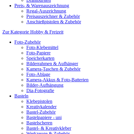
Drahtbürsten
Preis- & Warenauszeichnung
Regal-Auszeichnung
Preisauszeichner & Zubehör
Anschießpistolen & Zubehör
Zur Kategorie Hobby & Freizeit
Foto-Zubehör
Foto-Klebemittel
Foto-Papiere
Speicherkarten
Bilderrahmen & Aufhänger
Kamera-Taschen & Zubehör
Foto-Ablage
Kamera-Akkus & Foto-Batterien
Bilder-Aufhängung
Dia-Fotografie
Basteln
Klebepistolen
Kreativkalender
Bastel-Zubehör
Bastelpapiere - uni
Bastelscheren
Bastel- & Kreativkleber
Werkzeuge & Zubehör