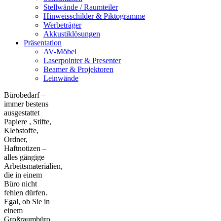
Stellwände / Raumteiler
Hinweisschilder & Piktogramme
Werbeträger
Akkustiklösungen
Präsentation
AV-Möbel
Laserpointer & Presenter
Beamer & Projektoren
Leinwände
Bürobedarf –
immer bestens
ausgestattet
Papiere , Stifte,
Klebstoffe,
Ordner,
Haftnotizen –
alles gängige
Arbeitsmaterialien,
die in einem
Büro nicht
fehlen dürfen.
Egal, ob Sie in
einem
Großraumbüro