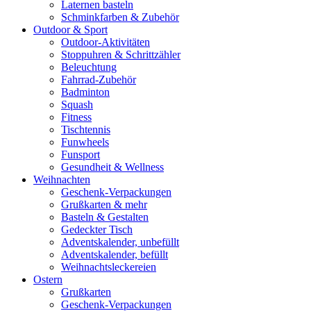
Laternen basteln
Schminkfarben & Zubehör
Outdoor & Sport
Outdoor-Aktivitäten
Stoppuhren & Schrittzähler
Beleuchtung
Fahrrad-Zubehör
Badminton
Squash
Fitness
Tischtennis
Funwheels
Funsport
Gesundheit & Wellness
Weihnachten
Geschenk-Verpackungen
Grußkarten & mehr
Basteln & Gestalten
Gedeckter Tisch
Adventskalender, unbefüllt
Adventskalender, befüllt
Weihnachtsleckereien
Ostern
Grußkarten
Geschenk-Verpackungen