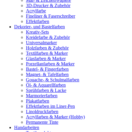
Mal- & Zeichen-Papiere
3D-Drucker & Zubehör
Acrylfarbe
Fineliner & Faserschreiber
Effektfarben
Dekorier- und Bastelfarben
Kreativ-Sets
Kreidefarbe & Zubehör
Universalmarker
Holzfarben & Zubehör
Textilfarben & Marker
Glasfarben & Marker
Porzellanfarben & Marker
Bastel- & Fingerfarben
Magnet- & Tafelfarben
Gouache- & Schulmalfarben
Öl- & Aquarellfarben
Sprühfarben & Lacke
Marmorierfarben
Plakatfarben
Effektfarben im Liner-Pen
Linoldruckfarben
Acrylfarben & Marker (Hobby)
Permanente Tinte
Handarbeiten