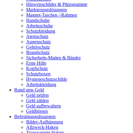
Hinweisschilder & Piktogramme
Markierungslösungen
Magnet-Taschen /-Rahmen
Handschuhe
Arbeitsschuhe
Schutzkleidung
Atemschutz
Augenschutz
Gehörschutz
Brandschutz
Sicherheits-Matten & Bänder
Erste Hilfe
Kopfschutz
Schutzboxen
Hygieneschutzschilde
Arbeitskleidung
Rund ums Geld
Geld prüfen
Geld zählen
Geld aufbewahren
Geldbörsen
Befestigungslösungen
Bilder-Aufhängung
Allzweck-Haken
Transparente Haken