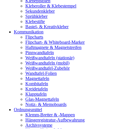
Klebepistolen
Kleberoller & Klebestempel
Sekundenkleber
Sprühkleber
Klebestifte
Bastel- & Kreativkleber
Kommunikation
Flipcharts
Flipchart- & Whiteboard-Marker
Haftmagnete & Magnetstreifen
Pinnwandtafeln
Weißwandtafeln (stationär)
Weißwandtafeln (mobil)
Weißwandtafel-Zubehör
Wandtafel-Folien
Magnettafeln
Kombitafeln
Kreidetafeln
Klapptafeln
Glas-Magnettafeln
Notiz- & Memoboards
Ordnungsmittel
Klemm-Bretter & -Mappen
Hängeregistratur-Aufbewahrung
Archivsysteme