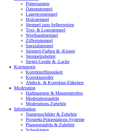
Prägezangen
Datumstempel
Lagertextstempel
Holzstempel
Stempel zum Selbersetzen
Text- & Logostempel
Wortbandstempel
Ziffernstempel
Spezialstempel
Stempel-Farben & -Kissen
Stempelzubehör
Siegel-Geräte & -Lacke
Korrigieren
Korrekturflüssigkeit
Korrekturroller
Abdeck- & Korrektur-Etiketten
Moderation
Haftmagnete & Magnetstreifen
Moderationstafeln
Moderations-Zubehör
Information
Namensschilder & Zubehör
Prospekt-Präsentations-Systeme
Planungstafeln & Zubehör
Schaukästen