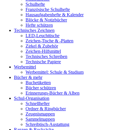
Schulhefte
Französische Schulhefte
Hausaufgabenhefte & Kalender
Blöcke & Notizbücher
Hefte schützen
Technisches Zeichnen
LED-Leuchttische
Zeichen-Tische & -Platten
Zirkel & Zubehör
Zeichen-Hilfsmittel
Technisches Schreiben
Technische Papiere
Werbemittel
Werbemittel: Schule & Studium
Bücher & mehr
Buchetiketten
Bücher schützen
Erinnerungs-Bücher & Alben
Schul-Organisation
Schnellhefter
Ordner & Ringbücher
Zeugnismappen
Sammelmappen
Schreibtisch-Austattung
Ranzen & Rucksäcke