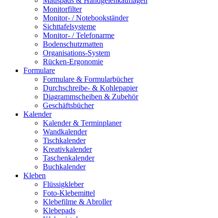
Mauspads & Handgelenkauflagen
Monitorfilter
Monitor- / Notebookständer
Sichttafelsysteme
Monitor- / Telefonarme
Bodenschutzmatten
Organisations-System
Rücken-Ergonomie
Formulare
Formulare & Formularbücher
Durchschreibe- & Kohlepapier
Diagrammscheiben & Zubehör
Geschäftsbücher
Kalender
Kalender & Terminplaner
Wandkalender
Tischkalender
Kreativkalender
Taschenkalender
Buchkalender
Kleben
Flüssigkleber
Foto-Klebemittel
Klebefilme & Abroller
Klebepads