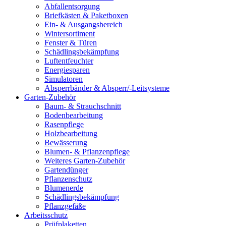
Abfallentsorgung
Briefkästen & Paketboxen
Ein- & Ausgangsbereich
Wintersortiment
Fenster & Türen
Schädlingsbekämpfung
Luftentfeuchter
Energiesparen
Simulatoren
Absperrbänder & Absperr/-Leitsysteme
Garten-Zubehör
Baum- & Strauchschnitt
Bodenbearbeitung
Rasenpflege
Holzbearbeitung
Bewässerung
Blumen- & Pflanzenpflege
Weiteres Garten-Zubehör
Gartendünger
Pflanzenschutz
Blumenerde
Schädlingsbekämpfung
Pflanzgefäße
Arbeitsschutz
Prüfplaketten