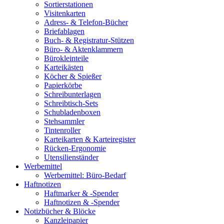
Sortierstationen
Visitenkarten
Adress- & Telefon-Bücher
Briefablagen
Buch- & Registratur-Stützen
Büro- & Aktenklammern
Bürokleinteile
Karteikästen
Köcher & Spießer
Papierkörbe
Schreibunterlagen
Schreibtisch-Sets
Schubladenboxen
Stehsammler
Tintenroller
Karteikarten & Karteiregister
Rücken-Ergonomie
Utensilienständer
Werbemittel
Werbemittel: Büro-Bedarf
Haftnotizen
Haftmarker & -Spender
Haftnotizen & -Spender
Notizbücher & Blöcke
Kanzleipapier