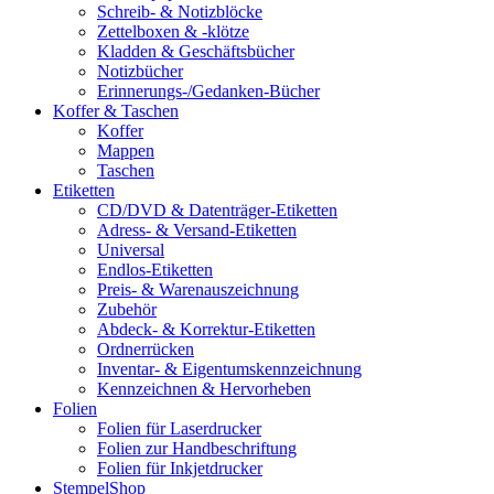
Schreib- & Notizblöcke
Zettelboxen & -klötze
Kladden & Geschäftsbücher
Notizbücher
Erinnerungs-/Gedanken-Bücher
Koffer & Taschen
Koffer
Mappen
Taschen
Etiketten
CD/DVD & Datenträger-Etiketten
Adress- & Versand-Etiketten
Universal
Endlos-Etiketten
Preis- & Warenauszeichnung
Zubehör
Abdeck- & Korrektur-Etiketten
Ordnerrücken
Inventar- & Eigentumskennzeichnung
Kennzeichnen & Hervorheben
Folien
Folien für Laserdrucker
Folien zur Handbeschriftung
Folien für Inkjetdrucker
StempelShop