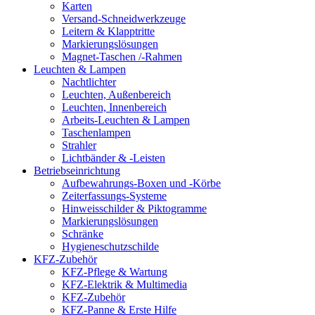
Karten
Versand-Schneidwerkzeuge
Leitern & Klapptritte
Markierungslösungen
Magnet-Taschen /-Rahmen
Leuchten & Lampen
Nachtlichter
Leuchten, Außenbereich
Leuchten, Innenbereich
Arbeits-Leuchten & Lampen
Taschenlampen
Strahler
Lichtbänder & -Leisten
Betriebseinrichtung
Aufbewahrungs-Boxen und -Körbe
Zeiterfassungs-Systeme
Hinweisschilder & Piktogramme
Markierungslösungen
Schränke
Hygieneschutzschilde
KFZ-Zubehör
KFZ-Pflege & Wartung
KFZ-Elektrik & Multimedia
KFZ-Zubehör
KFZ-Panne & Erste Hilfe