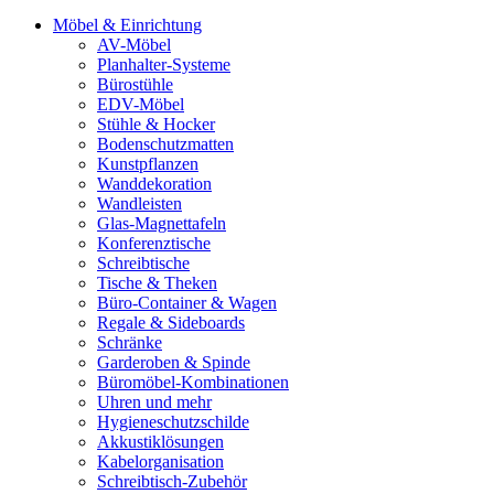
Möbel & Einrichtung
AV-Möbel
Planhalter-Systeme
Bürostühle
EDV-Möbel
Stühle & Hocker
Bodenschutzmatten
Kunstpflanzen
Wanddekoration
Wandleisten
Glas-Magnettafeln
Konferenztische
Schreibtische
Tische & Theken
Büro-Container & Wagen
Regale & Sideboards
Schränke
Garderoben & Spinde
Büromöbel-Kombinationen
Uhren und mehr
Hygieneschutzschilde
Akkustiklösungen
Kabelorganisation
Schreibtisch-Zubehör