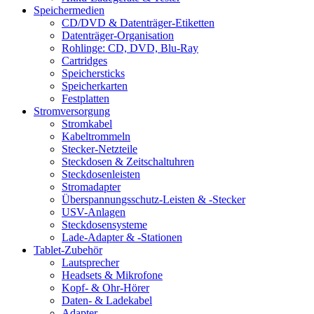
Speichermedien
CD/DVD & Datenträger-Etiketten
Datenträger-Organisation
Rohlinge: CD, DVD, Blu-Ray
Cartridges
Speichersticks
Speicherkarten
Festplatten
Stromversorgung
Stromkabel
Kabeltrommeln
Stecker-Netzteile
Steckdosen & Zeitschaltuhren
Steckdosenleisten
Stromadapter
Überspannungsschutz-Leisten & -Stecker
USV-Anlagen
Steckdosensysteme
Lade-Adapter & -Stationen
Tablet-Zubehör
Lautsprecher
Headsets & Mikrofone
Kopf- & Ohr-Hörer
Daten- & Ladekabel
Adapter