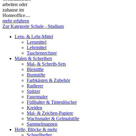
arbeiten oder
zuhause im
Homeoffice....
mehr erfahren
Zur Kategorie Schule - Studium
Lern- & Lehr-Mittel
Lernmittel
Lehrmittel
Taschenrechner
Malen & Schreiben
Mal- & Schreib-Sets
Bleistifte
Buntstifte
Farbkästen & Zubehör
Radierer
Spitzer
Fasermaler
Füllhalter & Tintenlöscher
Kreiden
Mal- & Zeichen-Papiere
Wachsmaler & Gelmalstifte
Sammelmappen
Hefte, Blöcke & mehr
Schnellhefter