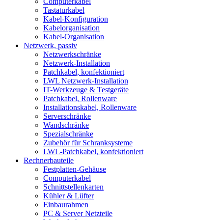
Computerkabel
Tastaturkabel
Kabel-Konfiguration
Kabelorganisation
Kabel-Organisation
Netzwerk, passiv
Netzwerkschränke
Netzwerk-Installation
Patchkabel, konfektioniert
LWL Netzwerk-Installation
IT-Werkzeuge & Testgeräte
Patchkabel, Rollenware
Installationskabel, Rollenware
Serverschränke
Wandschränke
Spezialschränke
Zubehör für Schranksysteme
LWL-Patchkabel, konfektioniert
Rechnerbauteile
Festplatten-Gehäuse
Computerkabel
Schnittstellenkarten
Kühler & Lüfter
Einbaurahmen
PC & Server Netzteile