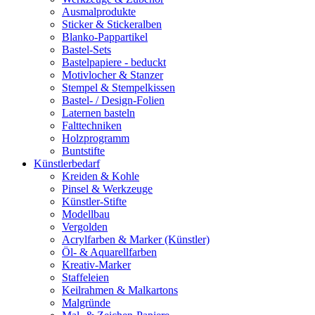
Ausmalprodukte
Sticker & Stickeralben
Blanko-Pappartikel
Bastel-Sets
Bastelpapiere - beduckt
Motivlocher & Stanzer
Stempel & Stempelkissen
Bastel- / Design-Folien
Laternen basteln
Falttechniken
Holzprogramm
Buntstifte
Künstlerbedarf
Kreiden & Kohle
Pinsel & Werkzeuge
Künstler-Stifte
Modellbau
Vergolden
Acrylfarben & Marker (Künstler)
Öl- & Aquarellfarben
Kreativ-Marker
Staffeleien
Keilrahmen & Malkartons
Malgründe