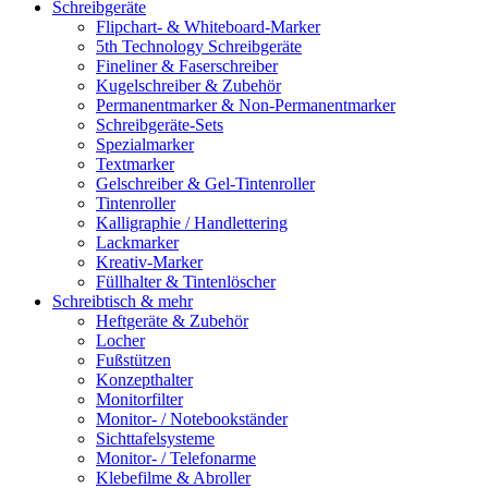
Schreibgeräte
Flipchart- & Whiteboard-Marker
5th Technology Schreibgeräte
Fineliner & Faserschreiber
Kugelschreiber & Zubehör
Permanentmarker & Non-Permanentmarker
Schreibgeräte-Sets
Spezialmarker
Textmarker
Gelschreiber & Gel-Tintenroller
Tintenroller
Kalligraphie / Handlettering
Lackmarker
Kreativ-Marker
Füllhalter & Tintenlöscher
Schreibtisch & mehr
Heftgeräte & Zubehör
Locher
Fußstützen
Konzepthalter
Monitorfilter
Monitor- / Notebookständer
Sichttafelsysteme
Monitor- / Telefonarme
Klebefilme & Abroller