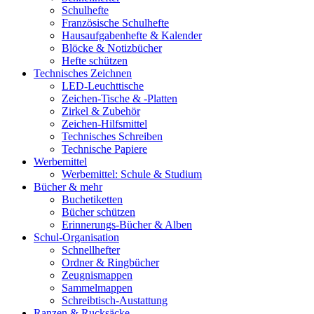
Schulhefte
Französische Schulhefte
Hausaufgabenhefte & Kalender
Blöcke & Notizbücher
Hefte schützen
Technisches Zeichnen
LED-Leuchttische
Zeichen-Tische & -Platten
Zirkel & Zubehör
Zeichen-Hilfsmittel
Technisches Schreiben
Technische Papiere
Werbemittel
Werbemittel: Schule & Studium
Bücher & mehr
Buchetiketten
Bücher schützen
Erinnerungs-Bücher & Alben
Schul-Organisation
Schnellhefter
Ordner & Ringbücher
Zeugnismappen
Sammelmappen
Schreibtisch-Austattung
Ranzen & Rucksäcke