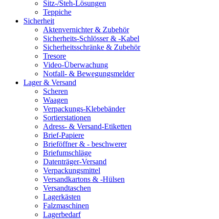
Sitz-/Steh-Lösungen
Teppiche
Sicherheit
Aktenvernichter & Zubehör
Sicherheits-Schlösser & -Kabel
Sicherheitsschränke & Zubehör
Tresore
Video-Überwachung
Notfall- & Bewegungsmelder
Lager & Versand
Scheren
Waagen
Verpackungs-Klebebänder
Sortierstationen
Adress- & Versand-Etiketten
Brief-Papiere
Brieföffner & - beschwerer
Briefumschläge
Datenträger-Versand
Verpackungsmittel
Versandkartons & -Hülsen
Versandtaschen
Lagerkästen
Falzmaschinen
Lagerbedarf