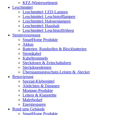
KFZ-Wintersortiment
Leuchtmittel
Leuchtmittel: LED-Lampen
Leuchtmittel: Leuchtstofflampen
Leuchtmittel: Halogenlampen
Leuchtmittel: Haushalt
Leuchtmittel: Leuchtstoffröhren
Stromversorgung
SmartHome Produkte
Akkus
Batterien, Rundzellen & Blockbatterien
Stromkabel
Kabeltrommeln
Steckdosen & Zeitschaltuhren
Steckdosenleisten
Überspannungsschutz-Leisten & -Stecker
Renovierung
Spezial-Klebemittel
Abdichten & Dämmen
Montage-Produkte
Leitern & Klapptritte
Malerbedarf
Energiesparen
Rund ums Gebäude
SmartHome Produkte