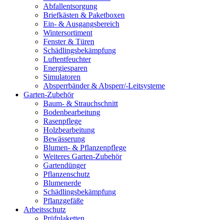
Abfallentsorgung
Briefkästen & Paketboxen
Ein- & Ausgangsbereich
Wintersortiment
Fenster & Türen
Schädlingsbekämpfung
Luftentfeuchter
Energiesparen
Simulatoren
Absperrbänder & Absperr/-Leitsysteme
Garten-Zubehör
Baum- & Strauchschnitt
Bodenbearbeitung
Rasenpflege
Holzbearbeitung
Bewässerung
Blumen- & Pflanzenpflege
Weiteres Garten-Zubehör
Gartendünger
Pflanzenschutz
Blumenerde
Schädlingsbekämpfung
Pflanzgefäße
Arbeitsschutz
Prüfplaketten