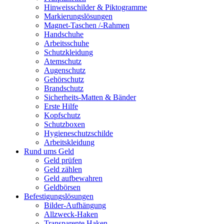
Hinweisschilder & Piktogramme
Markierungslösungen
Magnet-Taschen /-Rahmen
Handschuhe
Arbeitsschuhe
Schutzkleidung
Atemschutz
Augenschutz
Gehörschutz
Brandschutz
Sicherheits-Matten & Bänder
Erste Hilfe
Kopfschutz
Schutzboxen
Hygieneschutzschilde
Arbeitskleidung
Rund ums Geld
Geld prüfen
Geld zählen
Geld aufbewahren
Geldbörsen
Befestigungslösungen
Bilder-Aufhängung
Allzweck-Haken
Transparente Haken