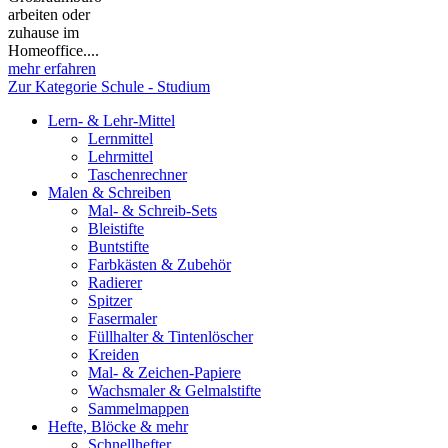
arbeiten oder
zuhause im
Homeoffice....
mehr erfahren
Zur Kategorie Schule - Studium
Lern- & Lehr-Mittel
Lernmittel
Lehrmittel
Taschenrechner
Malen & Schreiben
Mal- & Schreib-Sets
Bleistifte
Buntstifte
Farbkästen & Zubehör
Radierer
Spitzer
Fasermaler
Füllhalter & Tintenlöscher
Kreiden
Mal- & Zeichen-Papiere
Wachsmaler & Gelmalstifte
Sammelmappen
Hefte, Blöcke & mehr
Schnellhefter