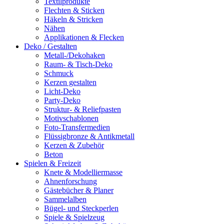
Textilprodukte
Flechten & Sticken
Häkeln & Stricken
Nähen
Applikationen & Flecken
Deko / Gestalten
Metall-/Dekohaken
Raum- & Tisch-Deko
Schmuck
Kerzen gestalten
Licht-Deko
Party-Deko
Struktur- & Reliefpasten
Motivschablonen
Foto-Transfermedien
Flüssigbronze & Antikmetall
Kerzen & Zubehör
Beton
Spielen & Freizeit
Knete & Modelliermasse
Ahnenforschung
Gästebücher & Planer
Sammelalben
Bügel- und Steckperlen
Spiele & Spielzeug