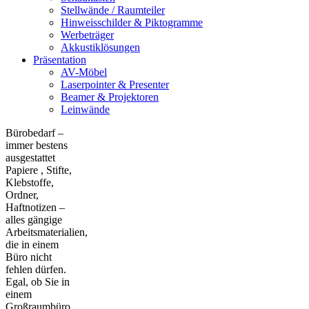
Stellwände / Raumteiler
Hinweisschilder & Piktogramme
Werbeträger
Akkustiklösungen
Präsentation
AV-Möbel
Laserpointer & Presenter
Beamer & Projektoren
Leinwände
Bürobedarf –
immer bestens
ausgestattet
Papiere , Stifte,
Klebstoffe,
Ordner,
Haftnotizen –
alles gängige
Arbeitsmaterialien,
die in einem
Büro nicht
fehlen dürfen.
Egal, ob Sie in
einem
Großraumbüro