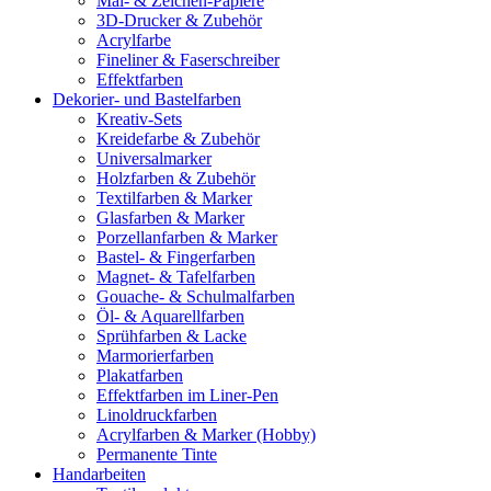
Mal- & Zeichen-Papiere
3D-Drucker & Zubehör
Acrylfarbe
Fineliner & Faserschreiber
Effektfarben
Dekorier- und Bastelfarben
Kreativ-Sets
Kreidefarbe & Zubehör
Universalmarker
Holzfarben & Zubehör
Textilfarben & Marker
Glasfarben & Marker
Porzellanfarben & Marker
Bastel- & Fingerfarben
Magnet- & Tafelfarben
Gouache- & Schulmalfarben
Öl- & Aquarellfarben
Sprühfarben & Lacke
Marmorierfarben
Plakatfarben
Effektfarben im Liner-Pen
Linoldruckfarben
Acrylfarben & Marker (Hobby)
Permanente Tinte
Handarbeiten