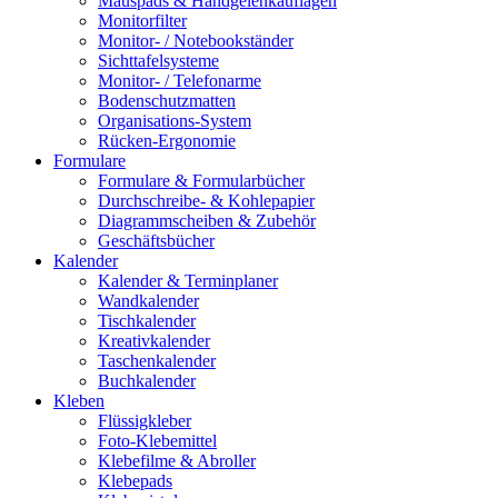
Mauspads & Handgelenkauflagen
Monitorfilter
Monitor- / Notebookständer
Sichttafelsysteme
Monitor- / Telefonarme
Bodenschutzmatten
Organisations-System
Rücken-Ergonomie
Formulare
Formulare & Formularbücher
Durchschreibe- & Kohlepapier
Diagrammscheiben & Zubehör
Geschäftsbücher
Kalender
Kalender & Terminplaner
Wandkalender
Tischkalender
Kreativkalender
Taschenkalender
Buchkalender
Kleben
Flüssigkleber
Foto-Klebemittel
Klebefilme & Abroller
Klebepads