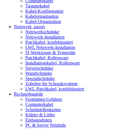
Computerkabel
Tastaturkabel
Kabel-Konfiguration
Kabelorganisation
Kabel-Organisation
Netzwerk, passiv
Netzwerkschränke
Netzwerk-Installation
Patchkabel, konfektioniert
LWL Netzwerk-Installation
IT-Werkzeuge & Testgeräte
Patchkabel, Rollenware
Installationskabel, Rollenware
Serverschränke
Wandschränke
Spezialschränke
Zubehör für Schranksysteme
LWL-Patchkabel, konfektioniert
Rechnerbauteile
Festplatten-Gehäuse
Computerkabel
Schnittstellenkarten
Kühler & Lüfter
Einbaurahmen
PC & Server Netzteile