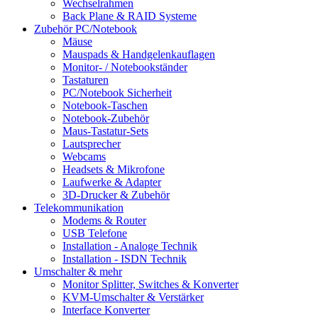
Wechselrahmen
Back Plane & RAID Systeme
Zubehör PC/Notebook
Mäuse
Mauspads & Handgelenkauflagen
Monitor- / Notebookständer
Tastaturen
PC/Notebook Sicherheit
Notebook-Taschen
Notebook-Zubehör
Maus-Tastatur-Sets
Lautsprecher
Webcams
Headsets & Mikrofone
Laufwerke & Adapter
3D-Drucker & Zubehör
Telekommunikation
Modems & Router
USB Telefone
Installation - Analoge Technik
Installation - ISDN Technik
Umschalter & mehr
Monitor Splitter, Switches & Konverter
KVM-Umschalter & Verstärker
Interface Konverter