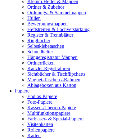
Klemm-Hefter & Mappen
Ordner & Zubehör
Ordnungs- & Sammelmappen
Hüllen
Bewerbungsmappen
Heftstreifen & Lochverstärkung
Register & Trennblätter
Ringbücher
Selbstklebetaschen
Schnellhefter
Hängeregistratur-Mappen
Ordnerrücken
Kanzlei-Registraturen
Sichtbücher & Tischflipcharts
Magnet-Taschen /-Rahmen
Ablageboxen aus Karton
Papiere
Endlos-Papiere
Foto-Papiere
Kassen-/Thermo-Papiere
Multifunktionspapiere
Farblaser- & Spezial-Papiere
Visitenkarten
Rollenpapiere
Karten