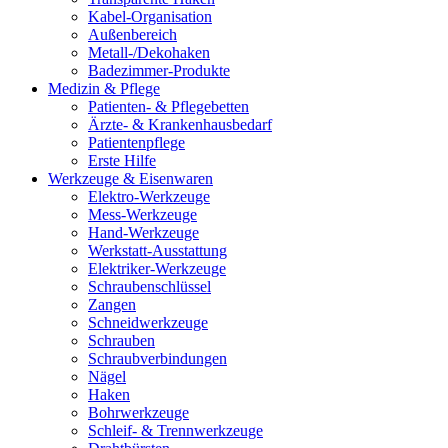
Kabel-Organisation
Außenbereich
Metall-/Dekohaken
Badezimmer-Produkte
Medizin & Pflege
Patienten- & Pflegebetten
Ärzte- & Krankenhausbedarf
Patientenpflege
Erste Hilfe
Werkzeuge & Eisenwaren
Elektro-Werkzeuge
Mess-Werkzeuge
Hand-Werkzeuge
Werkstatt-Ausstattung
Elektriker-Werkzeuge
Schraubenschlüssel
Zangen
Schneidwerkzeuge
Schrauben
Schraubverbindungen
Nägel
Haken
Bohrwerkzeuge
Schleif- & Trennwerkzeuge