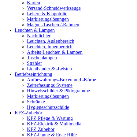
Karten
Versand-Schneidwerkzeuge
Leitern & Klapptritte
Markierungslösungen
Magnet-Taschen /-Rahmen
Leuchten & Lampen
Nachtlichter
Leuchten, Außenbereich
Leuchten, Innenbereich
Arbeits-Leuchten & Lampen
Taschenlampen
Strahler
Lichtbänder & -Leisten
Betriebseinrichtung
Aufbewahrungs-Boxen und -Körbe
Zeiterfassungs-Systeme
Hinweisschilder & Piktogramme
Markierungslösungen
Schränke
Hygieneschutzschilde
KFZ-Zubehör
KFZ-Pflege & Wartung
KFZ-Elektrik & Multimedia
KFZ-Zubehör
KFZ-Panne & Erste Hilfe