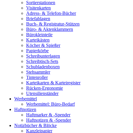
Sortierstationen
Visitenkarten
Adress- & Telefon-Bücher
Briefablagen
Buch- & Registratur-Stützen
Büro- & Aktenklammern
Bürokleinteile
Karteikästen
Köcher & Spießer
Papierkörbe
Schreibunterlagen
Schreibtisch-Sets
Schubladenboxen
Stehsammler
Tintenroller
Karteikarten & Karteiregister
Rücken-Ergonomie
Utensilienständer
Werbemittel
Werbemittel: Büro-Bedarf
Haftnotizen
Haftmarker & -Spender
Haftnotizen & -Spender
Notizbücher & Blöcke
Kanzleipapier