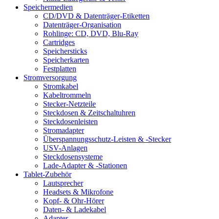
Speichermedien
CD/DVD & Datenträger-Etiketten
Datenträger-Organisation
Rohlinge: CD, DVD, Blu-Ray
Cartridges
Speichersticks
Speicherkarten
Festplatten
Stromversorgung
Stromkabel
Kabeltrommeln
Stecker-Netzteile
Steckdosen & Zeitschaltuhren
Steckdosenleisten
Stromadapter
Überspannungsschutz-Leisten & -Stecker
USV-Anlagen
Steckdosensysteme
Lade-Adapter & -Stationen
Tablet-Zubehör
Lautsprecher
Headsets & Mikrofone
Kopf- & Ohr-Hörer
Daten- & Ladekabel
Adapter