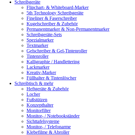
Schreibgeräte
Flipchart- & Whiteboard-Marker
5th Technology Schreibgeräte
Fineliner & Faserschreiber
Kugelschreiber & Zubehör
Permanentmarker & Non-Permanentmarker
Schreibgeräte-Sets
Spezialmarker
Textmarker
Gelschreiber & Gel-Tintenroller
Tintenroller
Kalligraphie / Handlettering
Lackmarker
Kreativ-Marker
Füllhalter & Tintenlöscher
Schreibtisch & mehr
Heftgeräte & Zubehör
Locher
Fußstützen
Konzepthalter
Monitorfilter
Monitor- / Notebookständer
Sichttafelsysteme
Monitor- / Telefonarme
Klebefilme & Abroller