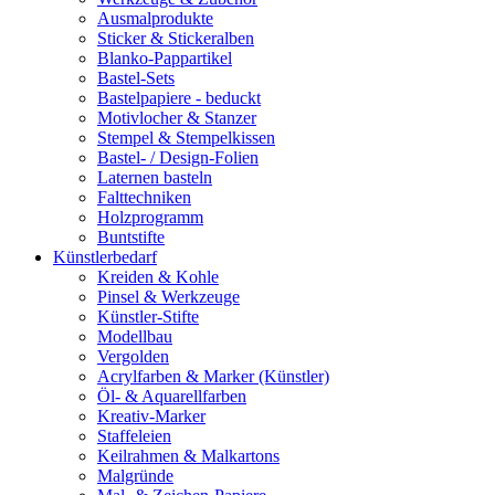
Ausmalprodukte
Sticker & Stickeralben
Blanko-Pappartikel
Bastel-Sets
Bastelpapiere - beduckt
Motivlocher & Stanzer
Stempel & Stempelkissen
Bastel- / Design-Folien
Laternen basteln
Falttechniken
Holzprogramm
Buntstifte
Künstlerbedarf
Kreiden & Kohle
Pinsel & Werkzeuge
Künstler-Stifte
Modellbau
Vergolden
Acrylfarben & Marker (Künstler)
Öl- & Aquarellfarben
Kreativ-Marker
Staffeleien
Keilrahmen & Malkartons
Malgründe