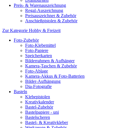
Drahtbürsten
Preis- & Warenauszeichnung
Regal-Auszeichnung
Preisauszeichner & Zubehör
Anschießpistolen & Zubehör
Zur Kategorie Hobby & Freizeit
Foto-Zubehör
Foto-Klebemittel
Foto-Papiere
Speicherkarten
Bilderrahmen & Aufhänger
Kamera-Taschen & Zubehör
Foto-Ablage
Kamera-Akkus & Foto-Batterien
Bilder-Aufhängung
Dia-Fotografie
Basteln
Klebepistolen
Kreativkalender
Bastel-Zubehör
Bastelpapiere - uni
Bastelscheren
Bastel- & Kreativkleber
Werkzeuge & Zubehör