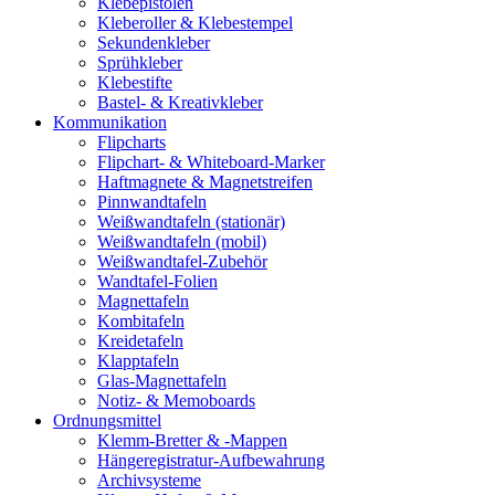
Klebepistolen
Kleberoller & Klebestempel
Sekundenkleber
Sprühkleber
Klebestifte
Bastel- & Kreativkleber
Kommunikation
Flipcharts
Flipchart- & Whiteboard-Marker
Haftmagnete & Magnetstreifen
Pinnwandtafeln
Weißwandtafeln (stationär)
Weißwandtafeln (mobil)
Weißwandtafel-Zubehör
Wandtafel-Folien
Magnettafeln
Kombitafeln
Kreidetafeln
Klapptafeln
Glas-Magnettafeln
Notiz- & Memoboards
Ordnungsmittel
Klemm-Bretter & -Mappen
Hängeregistratur-Aufbewahrung
Archivsysteme