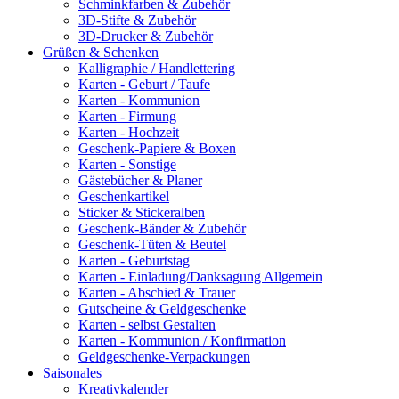
Schminkfarben & Zubehör
3D-Stifte & Zubehör
3D-Drucker & Zubehör
Grüßen & Schenken
Kalligraphie / Handlettering
Karten - Geburt / Taufe
Karten - Kommunion
Karten - Firmung
Karten - Hochzeit
Geschenk-Papiere & Boxen
Karten - Sonstige
Gästebücher & Planer
Geschenkartikel
Sticker & Stickeralben
Geschenk-Bänder & Zubehör
Geschenk-Tüten & Beutel
Karten - Geburtstag
Karten - Einladung/Danksagung Allgemein
Karten - Abschied & Trauer
Gutscheine & Geldgeschenke
Karten - selbst Gestalten
Karten - Kommunion / Konfirmation
Geldgeschenke-Verpackungen
Saisonales
Kreativkalender