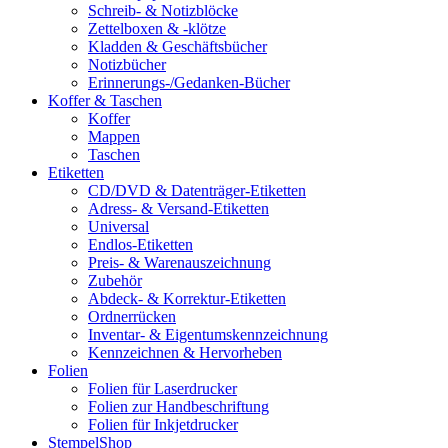
Schreib- & Notizblöcke
Zettelboxen & -klötze
Kladden & Geschäftsbücher
Notizbücher
Erinnerungs-/Gedanken-Bücher
Koffer & Taschen
Koffer
Mappen
Taschen
Etiketten
CD/DVD & Datenträger-Etiketten
Adress- & Versand-Etiketten
Universal
Endlos-Etiketten
Preis- & Warenauszeichnung
Zubehör
Abdeck- & Korrektur-Etiketten
Ordnerrücken
Inventar- & Eigentumskennzeichnung
Kennzeichnen & Hervorheben
Folien
Folien für Laserdrucker
Folien zur Handbeschriftung
Folien für Inkjetdrucker
StempelShop