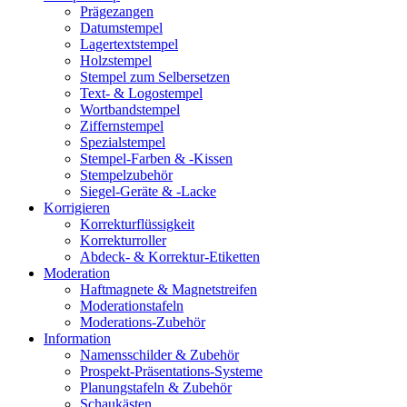
Prägezangen
Datumstempel
Lagertextstempel
Holzstempel
Stempel zum Selbersetzen
Text- & Logostempel
Wortbandstempel
Ziffernstempel
Spezialstempel
Stempel-Farben & -Kissen
Stempelzubehör
Siegel-Geräte & -Lacke
Korrigieren
Korrekturflüssigkeit
Korrekturroller
Abdeck- & Korrektur-Etiketten
Moderation
Haftmagnete & Magnetstreifen
Moderationstafeln
Moderations-Zubehör
Information
Namensschilder & Zubehör
Prospekt-Präsentations-Systeme
Planungstafeln & Zubehör
Schaukästen