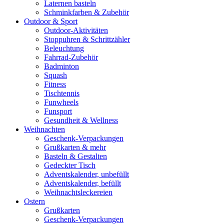
Laternen basteln
Schminkfarben & Zubehör
Outdoor & Sport
Outdoor-Aktivitäten
Stoppuhren & Schrittzähler
Beleuchtung
Fahrrad-Zubehör
Badminton
Squash
Fitness
Tischtennis
Funwheels
Funsport
Gesundheit & Wellness
Weihnachten
Geschenk-Verpackungen
Grußkarten & mehr
Basteln & Gestalten
Gedeckter Tisch
Adventskalender, unbefüllt
Adventskalender, befüllt
Weihnachtsleckereien
Ostern
Grußkarten
Geschenk-Verpackungen