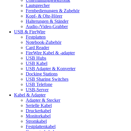
Unterhaltungselektronik
Lautsprecher
Fernbedienungen & Zubehör
Kopf- & Ohr-Hörer
Halterungen & Ständer
Audio-/Video-Grabber
USB & FireWire
Festplatten
Notebook-Zubehör
Card Reader
FireWire Kabel & -adapter
USB Hubs
USB Kabel
USB Adapter & Konverter
Docking Stations
USB Sharing Switches
USB Telefone
USB-Server
Kabel & Adapter
Adapter & Stecker
Serielle Kabel
Druckerkabel
Monitorkabel
Stromkabel
Festplattenkabel