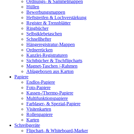
Ordnungs- & Sammelmappen
Hüllen
Bewerbungsmappen
Heftstreifen & Lochverstärkung
Register & Trennblätter
Ringbücher
Selbstklebetaschen
Schnellhefter
Hängeregistratur-Mappen
Ordnerrücken
Kanzlei-Registraturen
Sichtbücher & Tischflipcharts
Magnet-Taschen /-Rahmen
Ablageboxen aus Karton
Papiere
Endlos-Papiere
Foto-Papiere
Kassen-/Thermo-Papiere
Multifunktionspapiere
Farblaser- & Spezial-Papiere
Visitenkarten
Rollenpapiere
Karten
Schreibgeräte
Flipchart- & Whiteboard-Marker