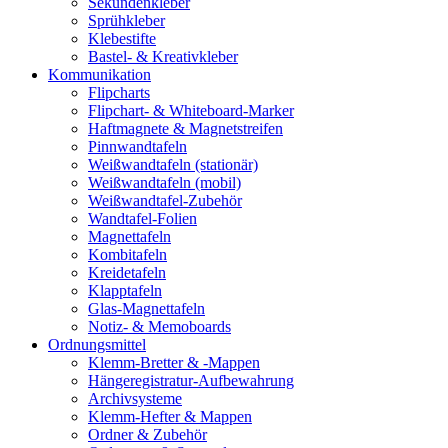
Sekundenkleber
Sprühkleber
Klebestifte
Bastel- & Kreativkleber
Kommunikation
Flipcharts
Flipchart- & Whiteboard-Marker
Haftmagnete & Magnetstreifen
Pinnwandtafeln
Weißwandtafeln (stationär)
Weißwandtafeln (mobil)
Weißwandtafel-Zubehör
Wandtafel-Folien
Magnettafeln
Kombitafeln
Kreidetafeln
Klapptafeln
Glas-Magnettafeln
Notiz- & Memoboards
Ordnungsmittel
Klemm-Bretter & -Mappen
Hängeregistratur-Aufbewahrung
Archivsysteme
Klemm-Hefter & Mappen
Ordner & Zubehör