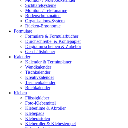
Monitor- / Notebookständer
Sichttafelsysteme
Monitor- / Telefonarme
Bodenschutzmatten
Organisations-System
Rücken-Ergonomie
Formulare
Formulare & Formularbücher
Durchschreibe- & Kohlepapier
Diagrammscheiben & Zubehör
Geschäftsbücher
Kalender
Kalender & Terminplaner
Wandkalender
Tischkalender
Kreativkalender
Taschenkalender
Buchkalender
Kleben
Flüssigkleber
Foto-Klebemittel
Klebefilme & Abroller
Klebepads
Klebepistolen
Kleberoller & Klebestempel