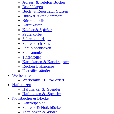
Adress- & Telefon-Bücher
Briefablagen
Buch- & Registratur-Stützen
Büro- & Aktenklammern
Bürokleinteile
Karteikästen
Köcher & Spießer
Papierkörbe
Schreibunterlagen
Schreibtisch-Sets
Schubladenboxen
Stehsammler
Tintenroller
Karteikarten & Karteiregister
Rücken-Ergonomie
Utensilienständer
Werbemittel
Werbemittel: Büro-Bedarf
Haftnotizen
Haftmarker & -Spender
Haftnotizen & -Spender
Notizbücher & Blöcke
Kanzleipapier
Schreib- & Notizblöcke
Zettelboxen & -klötze