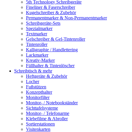
5th Technology Schreibgeräte
Fineliner & Faserschreiber
Kugelschreiber & Zubehör
Permanentmarker & Non-Permanentmarker
Schreibgeräte-Sets
Spezialmarker
Textmarker
Gelschreiber & Gel-Tintenroller
Tintenroller
Kalligraphie / Handlettering
Lackmarker
Kreativ-Marker
Füllhalter & Tintenlöscher
Schreibtisch & mehr
Heftgeräte & Zubehör
Locher
Fußstützen
Konzepthalter
Monitorfilter
Monitor- / Notebookständer
Sichttafelsysteme
Monitor- / Telefonarme
Klebefilme & Abroller
Sortierstationen
Visitenkarten