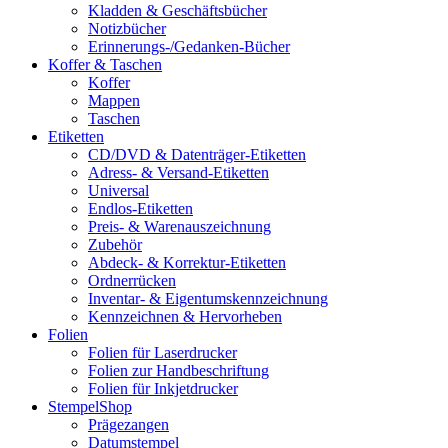
Kladden & Geschäftsbücher
Notizbücher
Erinnerungs-/Gedanken-Bücher
Koffer & Taschen
Koffer
Mappen
Taschen
Etiketten
CD/DVD & Datenträger-Etiketten
Adress- & Versand-Etiketten
Universal
Endlos-Etiketten
Preis- & Warenauszeichnung
Zubehör
Abdeck- & Korrektur-Etiketten
Ordnerrücken
Inventar- & Eigentumskennzeichnung
Kennzeichnen & Hervorheben
Folien
Folien für Laserdrucker
Folien zur Handbeschriftung
Folien für Inkjetdrucker
StempelShop
Prägezangen
Datumstempel