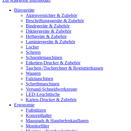
Zur Kategorie Bürobedarf
Bürogeräte
Aktenvernichter & Zubehör
Beschriftungsgeräte & Zubehör
Bindegeräte & Zubehör
Diktiergeräte & Zubehör
Heftgeräte & Zubehör
Laminiergeräte & Zubehör
Locher
Scheren
Schneidemaschinen
Etiketten-Drucker & Zubehör
Taschen-/Tischrechner & Registrierkassen
Waagen
Falzmaschinen
Schreibmaschinen
Versand-Schneidwerkzeuge
LED-Leuchttische
Karten-Drucker & Zubehör
Ergonomie
Fußstützen
Konzepthalter
Mauspads & Handgelenkauflagen
Monitorfilter