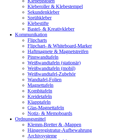
Klebepistolen
Kleberoller & Klebestempel
Sekundenkleber
Sprühkleber
Klebestifte
Bastel- & Kreativkleber
Kommunikation
Flipcharts
Flipchart- & Whiteboard-Marker
Haftmagnete & Magnetstreifen
Pinnwandtafeln
Weißwandtafeln (stationär)
Weißwandtafeln (mobil)
Weißwandtafel-Zubehör
Wandtafel-Folien
Magnettafeln
Kombitafeln
Kreidetafeln
Klapptafeln
Glas-Magnettafeln
Notiz- & Memoboards
Ordnungsmittel
Klemm-Bretter & -Mappen
Hängeregistratur-Aufbewahrung
Archivsysteme