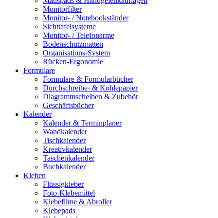
Mauspads & Handgelenkauflagen
Monitorfilter
Monitor- / Notebookständer
Sichttafelsysteme
Monitor- / Telefonarme
Bodenschutzmatten
Organisations-System
Rücken-Ergonomie
Formulare
Formulare & Formularbücher
Durchschreibe- & Kohlepapier
Diagrammscheiben & Zubehör
Geschäftsbücher
Kalender
Kalender & Terminplaner
Wandkalender
Tischkalender
Kreativkalender
Taschenkalender
Buchkalender
Kleben
Flüssigkleber
Foto-Klebemittel
Klebefilme & Abroller
Klebepads