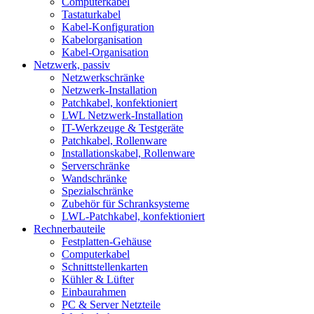
Computerkabel
Tastaturkabel
Kabel-Konfiguration
Kabelorganisation
Kabel-Organisation
Netzwerk, passiv
Netzwerkschränke
Netzwerk-Installation
Patchkabel, konfektioniert
LWL Netzwerk-Installation
IT-Werkzeuge & Testgeräte
Patchkabel, Rollenware
Installationskabel, Rollenware
Serverschränke
Wandschränke
Spezialschränke
Zubehör für Schranksysteme
LWL-Patchkabel, konfektioniert
Rechnerbauteile
Festplatten-Gehäuse
Computerkabel
Schnittstellenkarten
Kühler & Lüfter
Einbaurahmen
PC & Server Netzteile