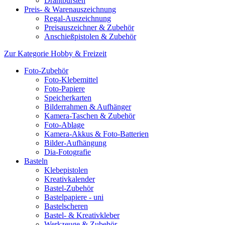
Drahtbürsten
Preis- & Warenauszeichnung
Regal-Auszeichnung
Preisauszeichner & Zubehör
Anschießpistolen & Zubehör
Zur Kategorie Hobby & Freizeit
Foto-Zubehör
Foto-Klebemittel
Foto-Papiere
Speicherkarten
Bilderrahmen & Aufhänger
Kamera-Taschen & Zubehör
Foto-Ablage
Kamera-Akkus & Foto-Batterien
Bilder-Aufhängung
Dia-Fotografie
Basteln
Klebepistolen
Kreativkalender
Bastel-Zubehör
Bastelpapiere - uni
Bastelscheren
Bastel- & Kreativkleber
Werkzeuge & Zubehör