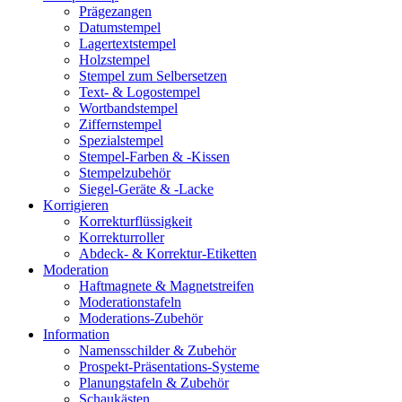
Prägezangen
Datumstempel
Lagertextstempel
Holzstempel
Stempel zum Selbersetzen
Text- & Logostempel
Wortbandstempel
Ziffernstempel
Spezialstempel
Stempel-Farben & -Kissen
Stempelzubehör
Siegel-Geräte & -Lacke
Korrigieren
Korrekturflüssigkeit
Korrekturroller
Abdeck- & Korrektur-Etiketten
Moderation
Haftmagnete & Magnetstreifen
Moderationstafeln
Moderations-Zubehör
Information
Namensschilder & Zubehör
Prospekt-Präsentations-Systeme
Planungstafeln & Zubehör
Schaukästen