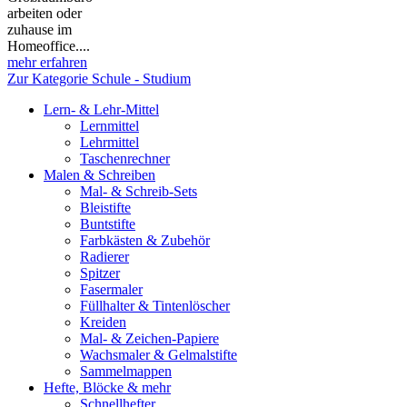
arbeiten oder
zuhause im
Homeoffice....
mehr erfahren
Zur Kategorie Schule - Studium
Lern- & Lehr-Mittel
Lernmittel
Lehrmittel
Taschenrechner
Malen & Schreiben
Mal- & Schreib-Sets
Bleistifte
Buntstifte
Farbkästen & Zubehör
Radierer
Spitzer
Fasermaler
Füllhalter & Tintenlöscher
Kreiden
Mal- & Zeichen-Papiere
Wachsmaler & Gelmalstifte
Sammelmappen
Hefte, Blöcke & mehr
Schnellhefter