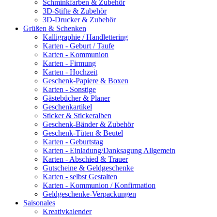
Schminkfarben & Zubehör
3D-Stifte & Zubehör
3D-Drucker & Zubehör
Grüßen & Schenken
Kalligraphie / Handlettering
Karten - Geburt / Taufe
Karten - Kommunion
Karten - Firmung
Karten - Hochzeit
Geschenk-Papiere & Boxen
Karten - Sonstige
Gästebücher & Planer
Geschenkartikel
Sticker & Stickeralben
Geschenk-Bänder & Zubehör
Geschenk-Tüten & Beutel
Karten - Geburtstag
Karten - Einladung/Danksagung Allgemein
Karten - Abschied & Trauer
Gutscheine & Geldgeschenke
Karten - selbst Gestalten
Karten - Kommunion / Konfirmation
Geldgeschenke-Verpackungen
Saisonales
Kreativkalender