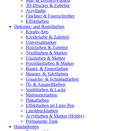
Mal- & Zeichen-Papiere
3D-Drucker & Zubehör
Acrylfarbe
Fineliner & Faserschreiber
Effektfarben
Dekorier- und Bastelfarben
Kreativ-Sets
Kreidefarbe & Zubehör
Universalmarker
Holzfarben & Zubehör
Textilfarben & Marker
Glasfarben & Marker
Porzellanfarben & Marker
Bastel- & Fingerfarben
Magnet- & Tafelfarben
Gouache- & Schulmalfarben
Öl- & Aquarellfarben
Sprühfarben & Lacke
Marmorierfarben
Plakatfarben
Effektfarben im Liner-Pen
Linoldruckfarben
Acrylfarben & Marker (Hobby)
Permanente Tinte
Handarbeiten