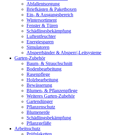
Abfallentsorgung
Briefkästen & Paketboxen
Ein- & Ausgangsbereich
Wintersortiment
Fenster & Türen
Schädlingsbekämpfung
Luftentfeuchter
Energiesparen
Simulatoren
Absperrbänder & Absperr/-Leitsysteme
Garten-Zubehör
Baum- & Strauchschnitt
Bodenbearbeitung
Rasenpflege
Holzbearbeitung
Bewässerung
Blumen- & Pflanzenpflege
Weiteres Garten-Zubehör
Gartendünger
Pflanzenschutz
Blumenerde
Schädlingsbekämpfung
Pflanzgefäße
Arbeitsschutz
Prüfplaketten