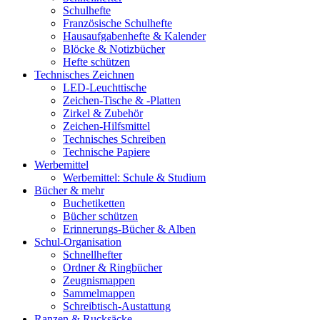
Schulhefte
Französische Schulhefte
Hausaufgabenhefte & Kalender
Blöcke & Notizbücher
Hefte schützen
Technisches Zeichnen
LED-Leuchttische
Zeichen-Tische & -Platten
Zirkel & Zubehör
Zeichen-Hilfsmittel
Technisches Schreiben
Technische Papiere
Werbemittel
Werbemittel: Schule & Studium
Bücher & mehr
Buchetiketten
Bücher schützen
Erinnerungs-Bücher & Alben
Schul-Organisation
Schnellhefter
Ordner & Ringbücher
Zeugnismappen
Sammelmappen
Schreibtisch-Austattung
Ranzen & Rucksäcke