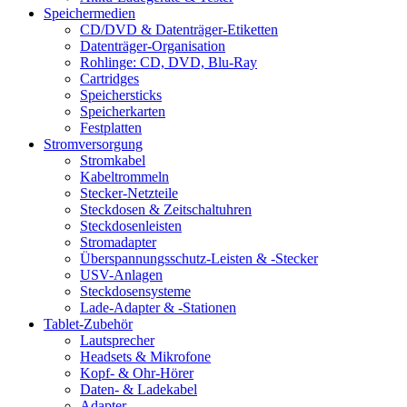
Speichermedien
CD/DVD & Datenträger-Etiketten
Datenträger-Organisation
Rohlinge: CD, DVD, Blu-Ray
Cartridges
Speichersticks
Speicherkarten
Festplatten
Stromversorgung
Stromkabel
Kabeltrommeln
Stecker-Netzteile
Steckdosen & Zeitschaltuhren
Steckdosenleisten
Stromadapter
Überspannungsschutz-Leisten & -Stecker
USV-Anlagen
Steckdosensysteme
Lade-Adapter & -Stationen
Tablet-Zubehör
Lautsprecher
Headsets & Mikrofone
Kopf- & Ohr-Hörer
Daten- & Ladekabel
Adapter