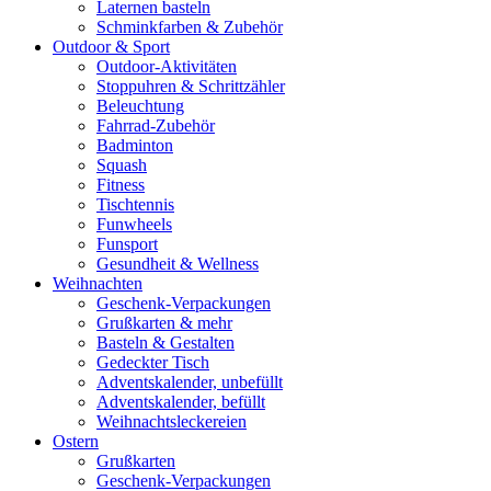
Laternen basteln
Schminkfarben & Zubehör
Outdoor & Sport
Outdoor-Aktivitäten
Stoppuhren & Schrittzähler
Beleuchtung
Fahrrad-Zubehör
Badminton
Squash
Fitness
Tischtennis
Funwheels
Funsport
Gesundheit & Wellness
Weihnachten
Geschenk-Verpackungen
Grußkarten & mehr
Basteln & Gestalten
Gedeckter Tisch
Adventskalender, unbefüllt
Adventskalender, befüllt
Weihnachtsleckereien
Ostern
Grußkarten
Geschenk-Verpackungen