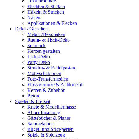
Textilprodukte
Flechten & Sticken
Häkeln & Stricken
Nähen
Applikationen & Flecken
Deko / Gestalten
Metall-/Dekohaken
Raum- & Tisch-Deko
Schmuck
Kerzen gestalten
Licht-Deko
Party-Deko
Struktur- & Reliefpasten
Motivschablonen
Foto-Transfermedien
Flüssigbronze & Antikmetall
Kerzen & Zubehör
Beton
Spielen & Freizeit
Knete & Modelliermasse
Ahnenforschung
Gästebücher & Planer
Sammelalben
Bügel- und Steckperlen
Spiele & Spielzeug