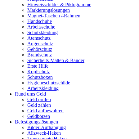
Hinweisschilder & Piktogramme
Markierungslösungen
Magnet-Taschen /-Rahmen
Handschuhe
Arbeitsschuhe
Schutzkleidung
Atemschutz
Augenschutz
Gehörschutz
Brandschutz
Sicherheits-Matten & Bänder
Erste Hilfe
Kopfschutz
Schutzboxen
Hygieneschutzschilde
Arbeitskleidung
Rund ums Geld
Geld prüfen
Geld zählen
Geld aufbewahren
Geldbörsen
Befestigungslösungen
Bilder-Aufhängung
Allzweck-Haken
Transparente Haken