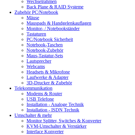
Wechselrahmen
Back Plane & RAID Systeme
Zubehör PC/Notebook
Mäuse
Mauspads & Handgelenkauflagen
Monitor- / Notebookständer
Tastaturen
PC/Notebook Sicherheit
Notebook-Taschen
Notebook-Zubehör
Maus-Tastatur-Sets
Lautsprecher
Webcams
Headsets & Mikrofone
Laufwerke & Adapter
3D-Drucker & Zubehör
Telekommunikation
Modems & Router
USB Telefone
Installation - Analoge Technik
Installation - ISDN Technik
Umschalter & mehr
Monitor Splitter, Switches & Konverter
KVM-Umschalter & Verstärker
Interface Konverter