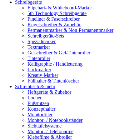
Schreibgeräte
Flipchart- & Whiteboard-Marker
5th Technology Schreibgeräte
Fineliner & Faserschreiber
Kugelschreiber & Zubehör
Permanentmarker & Non-Permanentmarker
Schreibgeräte-Sets
Spezialmarker
Textmarker
Gelschreiber & Gel-Tintenroller
Tintenroller
Kalligraphie / Handlettering
Lackmarker
Kreativ-Marker
Füllhalter & Tintenlöscher
Schreibtisch & mehr
Heftgeräte & Zubehör
Locher
Fußstützen
Konzepthalter
Monitorfilter
Monitor- / Notebookständer
Sichttafelsysteme
Monitor- / Telefonarme
Klebefilme & Abroller