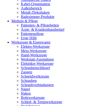
Kabel-Organisation
Außenbereich
Metall-/Dekohaken
Badezimmer-Produkte
Medizin & Pflege
Patienten- & Pflegebetten
Ärzte- & Krankenhausbedarf
Patientenpflege
Erste Hilfe
Werkzeuge & Eisenwaren
Elektro-Werkzeuge
Mess-Werkzeuge
Hand-Werkzeuge
Werkstatt-Ausstattung
Elektriker-Werkzeuge
Schraubenschlüssel
Zangen
Schneidwerkzeuge
Schrauben
Schraubverbindungen
Nägel
Haken
Bohrwerkzeuge
Schleif- & Trennwerkzeuge