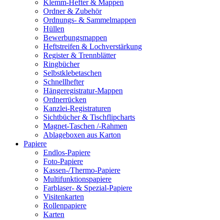
Klemm-Hefter & Mappen
Ordner & Zubehör
Ordnungs- & Sammelmappen
Hüllen
Bewerbungsmappen
Heftstreifen & Lochverstärkung
Register & Trennblätter
Ringbücher
Selbstklebetaschen
Schnellhefter
Hängeregistratur-Mappen
Ordnerrücken
Kanzlei-Registraturen
Sichtbücher & Tischflipcharts
Magnet-Taschen /-Rahmen
Ablageboxen aus Karton
Papiere
Endlos-Papiere
Foto-Papiere
Kassen-/Thermo-Papiere
Multifunktionspapiere
Farblaser- & Spezial-Papiere
Visitenkarten
Rollenpapiere
Karten