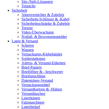
Sitz-/Steh-Lösungen
Teppiche
Sicherheit
Aktenvernichter & Zubehör
Sicherheits-Schlösser & -Kabel
Sicherheitsschränke & Zubehör
Tresore
Video-Überwachung
Notfall- & Bewegungsmelder
Lager & Versand
Scheren
Waagen
Verpackungs-Klebebänder
Sortierstationen
Adress- & Versand-Etiketten
Brief-Papiere
Brieföffner & - beschwerer
Briefumschläge
Datenträger-Versand
Verpackungsmittel
Versandkartons & -Hülsen
Versandtaschen
Lagerkästen
Falzmaschinen
Lagerbedarf