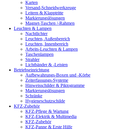
Karten
Versand-Schneidwerkzeuge
Leitern & Klapptritte
Markierungslösungen
Magnet-Taschen /-Rahmen
Leuchten & Lampen
Nachtlichter
Leuchten, Außenbereich
Leuchten, Innenbereich
Arbeits-Leuchten & Lampen
Taschenlampen
Strahler
Lichtbänder & -Leisten
Betriebseinrichtung
Aufbewahrungs-Boxen und -Körbe
Zeiterfassungs-Systeme
Hinweisschilder & Piktogramme
Markierungslösungen
Schränke
Hygieneschutzschilde
KFZ-Zubehör
KFZ-Pflege & Wartung
KFZ-Elektrik & Multimedia
KFZ-Zubehör
KFZ-Panne & Erste Hilfe