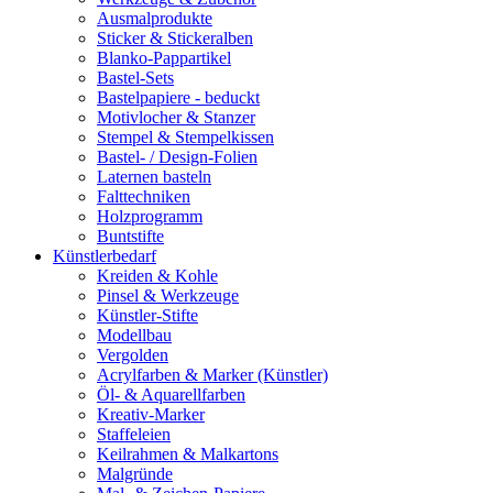
Ausmalprodukte
Sticker & Stickeralben
Blanko-Pappartikel
Bastel-Sets
Bastelpapiere - beduckt
Motivlocher & Stanzer
Stempel & Stempelkissen
Bastel- / Design-Folien
Laternen basteln
Falttechniken
Holzprogramm
Buntstifte
Künstlerbedarf
Kreiden & Kohle
Pinsel & Werkzeuge
Künstler-Stifte
Modellbau
Vergolden
Acrylfarben & Marker (Künstler)
Öl- & Aquarellfarben
Kreativ-Marker
Staffeleien
Keilrahmen & Malkartons
Malgründe