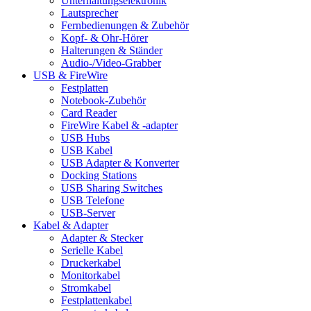
Unterhaltungselektronik
Lautsprecher
Fernbedienungen & Zubehör
Kopf- & Ohr-Hörer
Halterungen & Ständer
Audio-/Video-Grabber
USB & FireWire
Festplatten
Notebook-Zubehör
Card Reader
FireWire Kabel & -adapter
USB Hubs
USB Kabel
USB Adapter & Konverter
Docking Stations
USB Sharing Switches
USB Telefone
USB-Server
Kabel & Adapter
Adapter & Stecker
Serielle Kabel
Druckerkabel
Monitorkabel
Stromkabel
Festplattenkabel