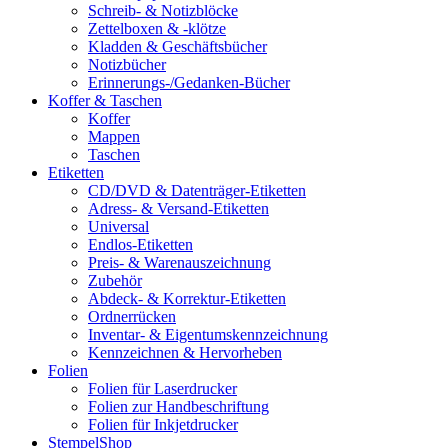
Schreib- & Notizblöcke
Zettelboxen & -klötze
Kladden & Geschäftsbücher
Notizbücher
Erinnerungs-/Gedanken-Bücher
Koffer & Taschen
Koffer
Mappen
Taschen
Etiketten
CD/DVD & Datenträger-Etiketten
Adress- & Versand-Etiketten
Universal
Endlos-Etiketten
Preis- & Warenauszeichnung
Zubehör
Abdeck- & Korrektur-Etiketten
Ordnerrücken
Inventar- & Eigentumskennzeichnung
Kennzeichnen & Hervorheben
Folien
Folien für Laserdrucker
Folien zur Handbeschriftung
Folien für Inkjetdrucker
StempelShop