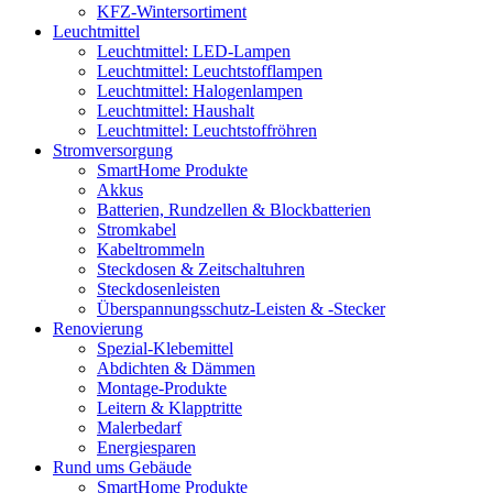
KFZ-Wintersortiment
Leuchtmittel
Leuchtmittel: LED-Lampen
Leuchtmittel: Leuchtstofflampen
Leuchtmittel: Halogenlampen
Leuchtmittel: Haushalt
Leuchtmittel: Leuchtstoffröhren
Stromversorgung
SmartHome Produkte
Akkus
Batterien, Rundzellen & Blockbatterien
Stromkabel
Kabeltrommeln
Steckdosen & Zeitschaltuhren
Steckdosenleisten
Überspannungsschutz-Leisten & -Stecker
Renovierung
Spezial-Klebemittel
Abdichten & Dämmen
Montage-Produkte
Leitern & Klapptritte
Malerbedarf
Energiesparen
Rund ums Gebäude
SmartHome Produkte