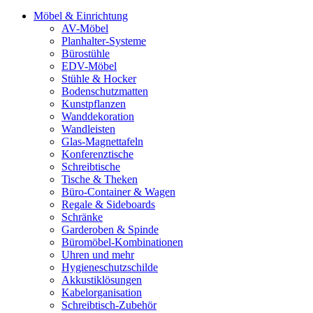
Möbel & Einrichtung
AV-Möbel
Planhalter-Systeme
Bürostühle
EDV-Möbel
Stühle & Hocker
Bodenschutzmatten
Kunstpflanzen
Wanddekoration
Wandleisten
Glas-Magnettafeln
Konferenztische
Schreibtische
Tische & Theken
Büro-Container & Wagen
Regale & Sideboards
Schränke
Garderoben & Spinde
Büromöbel-Kombinationen
Uhren und mehr
Hygieneschutzschilde
Akkustiklösungen
Kabelorganisation
Schreibtisch-Zubehör