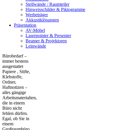
Stellwände / Raumteiler
Hinweisschilder & Piktogramme
Werbeträger
Akkustiklösungen
Präsentation
AV-Möbel
Laserpointer & Presenter
Beamer & Projektoren
Leinwände
Bürobedarf –
immer bestens
ausgestattet
Papiere , Stifte,
Klebstoffe,
Ordner,
Haftnotizen –
alles gängige
Arbeitsmaterialien,
die in einem
Büro nicht
fehlen dürfen.
Egal, ob Sie in
einem
Großraumbüro