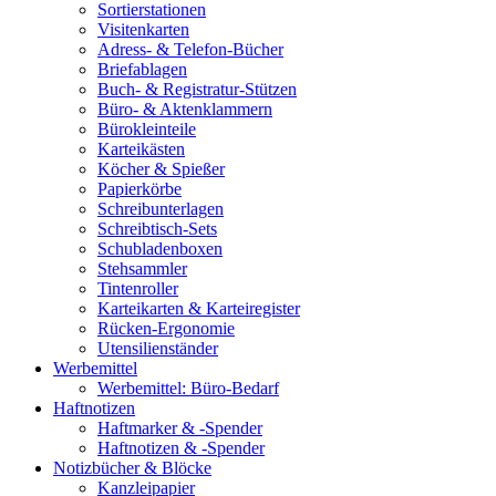
Sortierstationen
Visitenkarten
Adress- & Telefon-Bücher
Briefablagen
Buch- & Registratur-Stützen
Büro- & Aktenklammern
Bürokleinteile
Karteikästen
Köcher & Spießer
Papierkörbe
Schreibunterlagen
Schreibtisch-Sets
Schubladenboxen
Stehsammler
Tintenroller
Karteikarten & Karteiregister
Rücken-Ergonomie
Utensilienständer
Werbemittel
Werbemittel: Büro-Bedarf
Haftnotizen
Haftmarker & -Spender
Haftnotizen & -Spender
Notizbücher & Blöcke
Kanzleipapier