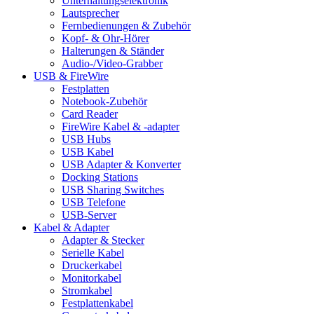
Unterhaltungselektronik
Lautsprecher
Fernbedienungen & Zubehör
Kopf- & Ohr-Hörer
Halterungen & Ständer
Audio-/Video-Grabber
USB & FireWire
Festplatten
Notebook-Zubehör
Card Reader
FireWire Kabel & -adapter
USB Hubs
USB Kabel
USB Adapter & Konverter
Docking Stations
USB Sharing Switches
USB Telefone
USB-Server
Kabel & Adapter
Adapter & Stecker
Serielle Kabel
Druckerkabel
Monitorkabel
Stromkabel
Festplattenkabel