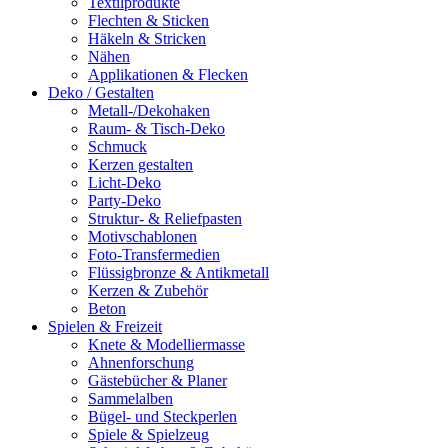
Textilprodukte
Flechten & Sticken
Häkeln & Stricken
Nähen
Applikationen & Flecken
Deko / Gestalten
Metall-/Dekohaken
Raum- & Tisch-Deko
Schmuck
Kerzen gestalten
Licht-Deko
Party-Deko
Struktur- & Reliefpasten
Motivschablonen
Foto-Transfermedien
Flüssigbronze & Antikmetall
Kerzen & Zubehör
Beton
Spielen & Freizeit
Knete & Modelliermasse
Ahnenforschung
Gästebücher & Planer
Sammelalben
Bügel- und Steckperlen
Spiele & Spielzeug