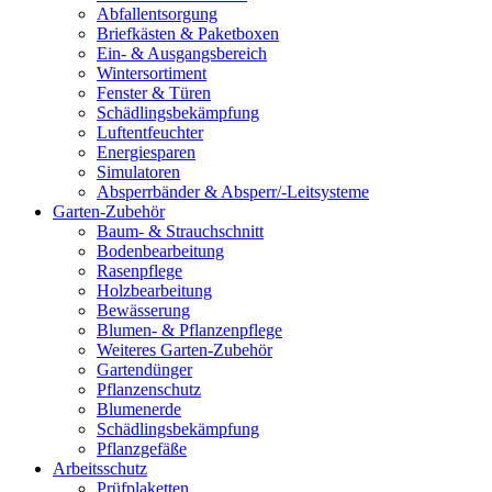
Abfallentsorgung
Briefkästen & Paketboxen
Ein- & Ausgangsbereich
Wintersortiment
Fenster & Türen
Schädlingsbekämpfung
Luftentfeuchter
Energiesparen
Simulatoren
Absperrbänder & Absperr/-Leitsysteme
Garten-Zubehör
Baum- & Strauchschnitt
Bodenbearbeitung
Rasenpflege
Holzbearbeitung
Bewässerung
Blumen- & Pflanzenpflege
Weiteres Garten-Zubehör
Gartendünger
Pflanzenschutz
Blumenerde
Schädlingsbekämpfung
Pflanzgefäße
Arbeitsschutz
Prüfplaketten