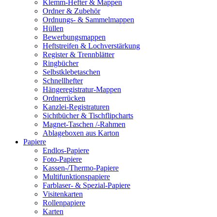
Klemm-Hefter & Mappen
Ordner & Zubehör
Ordnungs- & Sammelmappen
Hüllen
Bewerbungsmappen
Heftstreifen & Lochverstärkung
Register & Trennblätter
Ringbücher
Selbstklebetaschen
Schnellhefter
Hängeregistratur-Mappen
Ordnerrücken
Kanzlei-Registraturen
Sichtbücher & Tischflipcharts
Magnet-Taschen /-Rahmen
Ablageboxen aus Karton
Papiere
Endlos-Papiere
Foto-Papiere
Kassen-/Thermo-Papiere
Multifunktionspapiere
Farblaser- & Spezial-Papiere
Visitenkarten
Rollenpapiere
Karten