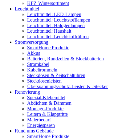
KFZ-Wintersortiment
Leuchtmittel
Leuchtmittel: LED-Lampen
Leuchtmittel: Leuchtstofflampen
Leuchtmittel: Halogenlampen
Leuchtmittel: Haushalt
Leuchtmittel: Leuchtstoffröhren
Stromversorgung
SmartHome Produkte
Akkus
Batterien, Rundzellen & Blockbatterien
Stromkabel
Kabeltrommeln
Steckdosen & Zeitschaltuhren
Steckdosenleisten
Überspannungsschutz-Leisten & -Stecker
Renovierung
Spezial-Klebemittel
Abdichten & Dämmen
Montage-Produkte
Leitern & Klapptritte
Malerbedarf
Energiesparen
Rund ums Gebäude
SmartHome Produkte