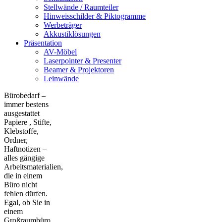
Stellwände / Raumteiler
Hinweisschilder & Piktogramme
Werbeträger
Akkustiklösungen
Präsentation
AV-Möbel
Laserpointer & Presenter
Beamer & Projektoren
Leinwände
Bürobedarf –
immer bestens
ausgestattet
Papiere , Stifte,
Klebstoffe,
Ordner,
Haftnotizen –
alles gängige
Arbeitsmaterialien,
die in einem
Büro nicht
fehlen dürfen.
Egal, ob Sie in
einem
Großraumbüro