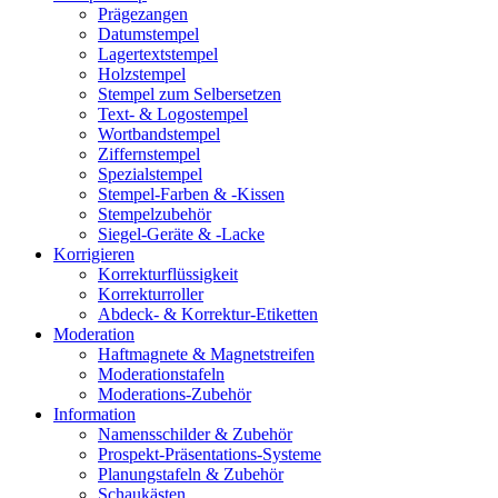
Prägezangen
Datumstempel
Lagertextstempel
Holzstempel
Stempel zum Selbersetzen
Text- & Logostempel
Wortbandstempel
Ziffernstempel
Spezialstempel
Stempel-Farben & -Kissen
Stempelzubehör
Siegel-Geräte & -Lacke
Korrigieren
Korrekturflüssigkeit
Korrekturroller
Abdeck- & Korrektur-Etiketten
Moderation
Haftmagnete & Magnetstreifen
Moderationstafeln
Moderations-Zubehör
Information
Namensschilder & Zubehör
Prospekt-Präsentations-Systeme
Planungstafeln & Zubehör
Schaukästen