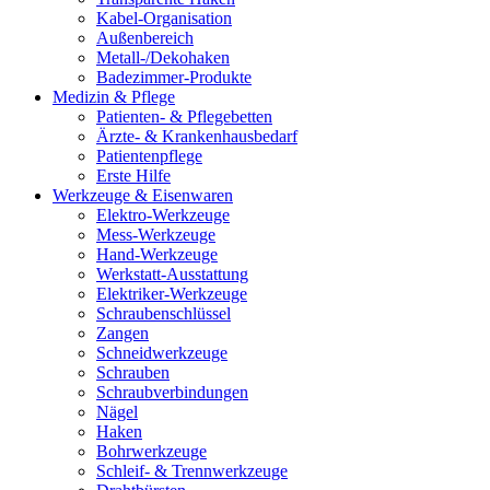
Kabel-Organisation
Außenbereich
Metall-/Dekohaken
Badezimmer-Produkte
Medizin & Pflege
Patienten- & Pflegebetten
Ärzte- & Krankenhausbedarf
Patientenpflege
Erste Hilfe
Werkzeuge & Eisenwaren
Elektro-Werkzeuge
Mess-Werkzeuge
Hand-Werkzeuge
Werkstatt-Ausstattung
Elektriker-Werkzeuge
Schraubenschlüssel
Zangen
Schneidwerkzeuge
Schrauben
Schraubverbindungen
Nägel
Haken
Bohrwerkzeuge
Schleif- & Trennwerkzeuge