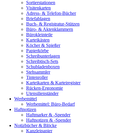
Sortierstationen
Visitenkarten
Adress- & Telefon-Bücher
Briefablagen
Buch- & Registratur-Stützen
Büro- & Aktenklammern
Bürokleinteile
Karteikästen
Köcher & Spießer
Papierkörbe
Schreibunterlagen
Schreibtisch-Sets
Schubladenboxen
Stehsammler
Tintenroller
Karteikarten & Karteiregister
Rücken-Ergonomie
Utensilienständer
Werbemittel
Werbemittel: Büro-Bedarf
Haftnotizen
Haftmarker & -Spender
Haftnotizen & -Spender
Notizbücher & Blöcke
Kanzleipapier