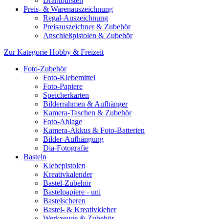
Drahtbürsten
Preis- & Warenauszeichnung
Regal-Auszeichnung
Preisauszeichner & Zubehör
Anschießpistolen & Zubehör
Zur Kategorie Hobby & Freizeit
Foto-Zubehör
Foto-Klebemittel
Foto-Papiere
Speicherkarten
Bilderrahmen & Aufhänger
Kamera-Taschen & Zubehör
Foto-Ablage
Kamera-Akkus & Foto-Batterien
Bilder-Aufhängung
Dia-Fotografie
Basteln
Klebepistolen
Kreativkalender
Bastel-Zubehör
Bastelpapiere - uni
Bastelscheren
Bastel- & Kreativkleber
Werkzeuge & Zubehör