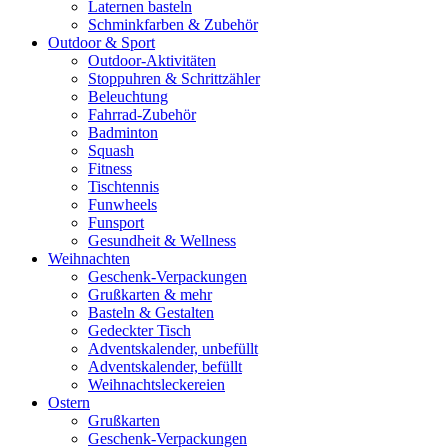
Laternen basteln
Schminkfarben & Zubehör
Outdoor & Sport
Outdoor-Aktivitäten
Stoppuhren & Schrittzähler
Beleuchtung
Fahrrad-Zubehör
Badminton
Squash
Fitness
Tischtennis
Funwheels
Funsport
Gesundheit & Wellness
Weihnachten
Geschenk-Verpackungen
Grußkarten & mehr
Basteln & Gestalten
Gedeckter Tisch
Adventskalender, unbefüllt
Adventskalender, befüllt
Weihnachtsleckereien
Ostern
Grußkarten
Geschenk-Verpackungen