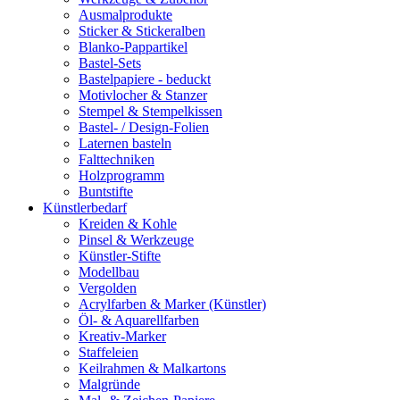
Ausmalprodukte
Sticker & Stickeralben
Blanko-Pappartikel
Bastel-Sets
Bastelpapiere - beduckt
Motivlocher & Stanzer
Stempel & Stempelkissen
Bastel- / Design-Folien
Laternen basteln
Falttechniken
Holzprogramm
Buntstifte
Künstlerbedarf
Kreiden & Kohle
Pinsel & Werkzeuge
Künstler-Stifte
Modellbau
Vergolden
Acrylfarben & Marker (Künstler)
Öl- & Aquarellfarben
Kreativ-Marker
Staffeleien
Keilrahmen & Malkartons
Malgründe