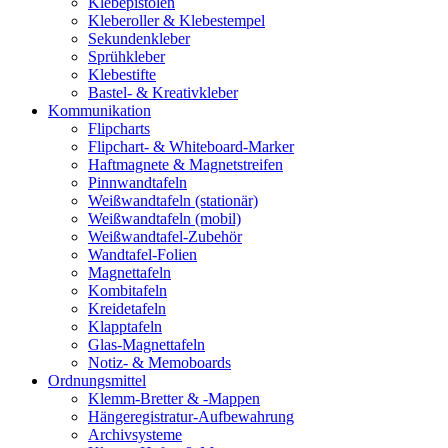
Klebepistolen
Kleberoller & Klebestempel
Sekundenkleber
Sprühkleber
Klebestifte
Bastel- & Kreativkleber
Kommunikation
Flipcharts
Flipchart- & Whiteboard-Marker
Haftmagnete & Magnetstreifen
Pinnwandtafeln
Weißwandtafeln (stationär)
Weißwandtafeln (mobil)
Weißwandtafel-Zubehör
Wandtafel-Folien
Magnettafeln
Kombitafeln
Kreidetafeln
Klapptafeln
Glas-Magnettafeln
Notiz- & Memoboards
Ordnungsmittel
Klemm-Bretter & -Mappen
Hängeregistratur-Aufbewahrung
Archivsysteme