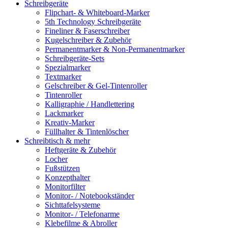
Schreibgeräte
Flipchart- & Whiteboard-Marker
5th Technology Schreibgeräte
Fineliner & Faserschreiber
Kugelschreiber & Zubehör
Permanentmarker & Non-Permanentmarker
Schreibgeräte-Sets
Spezialmarker
Textmarker
Gelschreiber & Gel-Tintenroller
Tintenroller
Kalligraphie / Handlettering
Lackmarker
Kreativ-Marker
Füllhalter & Tintenlöscher
Schreibtisch & mehr
Heftgeräte & Zubehör
Locher
Fußstützen
Konzepthalter
Monitorfilter
Monitor- / Notebookständer
Sichttafelsysteme
Monitor- / Telefonarme
Klebefilme & Abroller