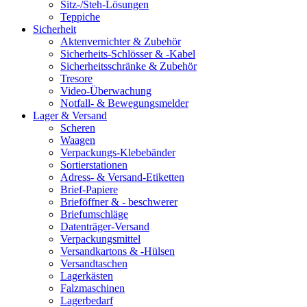
Sitz-/Steh-Lösungen
Teppiche
Sicherheit
Aktenvernichter & Zubehör
Sicherheits-Schlösser & -Kabel
Sicherheitsschränke & Zubehör
Tresore
Video-Überwachung
Notfall- & Bewegungsmelder
Lager & Versand
Scheren
Waagen
Verpackungs-Klebebänder
Sortierstationen
Adress- & Versand-Etiketten
Brief-Papiere
Brieföffner & - beschwerer
Briefumschläge
Datenträger-Versand
Verpackungsmittel
Versandkartons & -Hülsen
Versandtaschen
Lagerkästen
Falzmaschinen
Lagerbedarf