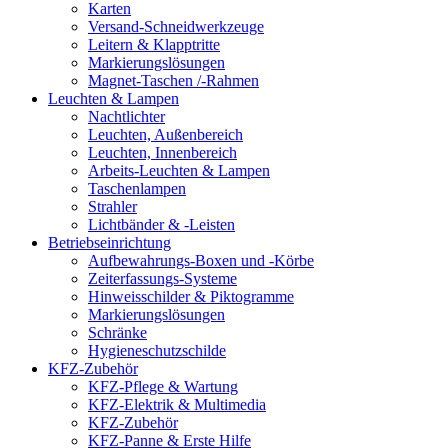
Karten
Versand-Schneidwerkzeuge
Leitern & Klapptritte
Markierungslösungen
Magnet-Taschen /-Rahmen
Leuchten & Lampen
Nachtlichter
Leuchten, Außenbereich
Leuchten, Innenbereich
Arbeits-Leuchten & Lampen
Taschenlampen
Strahler
Lichtbänder & -Leisten
Betriebseinrichtung
Aufbewahrungs-Boxen und -Körbe
Zeiterfassungs-Systeme
Hinweisschilder & Piktogramme
Markierungslösungen
Schränke
Hygieneschutzschilde
KFZ-Zubehör
KFZ-Pflege & Wartung
KFZ-Elektrik & Multimedia
KFZ-Zubehör
KFZ-Panne & Erste Hilfe