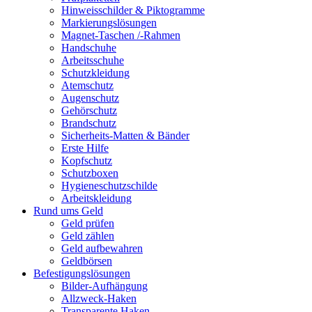
Hinweisschilder & Piktogramme
Markierungslösungen
Magnet-Taschen /-Rahmen
Handschuhe
Arbeitsschuhe
Schutzkleidung
Atemschutz
Augenschutz
Gehörschutz
Brandschutz
Sicherheits-Matten & Bänder
Erste Hilfe
Kopfschutz
Schutzboxen
Hygieneschutzschilde
Arbeitskleidung
Rund ums Geld
Geld prüfen
Geld zählen
Geld aufbewahren
Geldbörsen
Befestigungslösungen
Bilder-Aufhängung
Allzweck-Haken
Transparente Haken