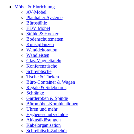
Möbel & Einrichtung
AV-Möbel
Planhalter-Systeme
Bürostühle
EDV-Möbel
Stühle & Hocker
Bodenschutzmatten
Kunstpflanzen
Wanddekoration
Wandleisten
Glas-Magnettafeln
Konferenztische
Schreibtische
Tische & Theken
Büro-Container & Wagen
Regale & Sideboards
Schränke
Garderoben & Spinde
Büromöbel-Kombinationen
Uhren und mehr
Hygieneschutzschilde
Akkustiklösungen
Kabelorganisation
Schreibtisch-Zubehör