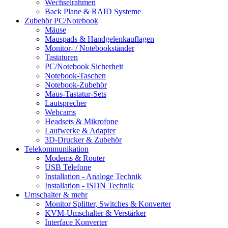
Wechselrahmen
Back Plane & RAID Systeme
Zubehör PC/Notebook
Mäuse
Mauspads & Handgelenkauflagen
Monitor- / Notebookständer
Tastaturen
PC/Notebook Sicherheit
Notebook-Taschen
Notebook-Zubehör
Maus-Tastatur-Sets
Lautsprecher
Webcams
Headsets & Mikrofone
Laufwerke & Adapter
3D-Drucker & Zubehör
Telekommunikation
Modems & Router
USB Telefone
Installation - Analoge Technik
Installation - ISDN Technik
Umschalter & mehr
Monitor Splitter, Switches & Konverter
KVM-Umschalter & Verstärker
Interface Konverter