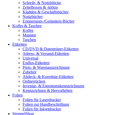
Schreib- & Notizblöcke
Zettelboxen & -klötze
Kladden & Geschäftsbücher
Notizbücher
Erinnerungs-/Gedanken-Bücher
Koffer & Taschen
Koffer
Mappen
Taschen
Etiketten
CD/DVD & Datenträger-Etiketten
Adress- & Versand-Etiketten
Universal
Endlos-Etiketten
Preis- & Warenauszeichnung
Zubehör
Abdeck- & Korrektur-Etiketten
Ordnerrücken
Inventar- & Eigentumskennzeichnung
Kennzeichnen & Hervorheben
Folien
Folien für Laserdrucker
Folien zur Handbeschriftung
Folien für Inkjetdrucker
StempelShop