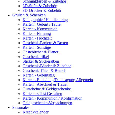
Schminkfarben & Zubehör
3D-Stifte & Zubehör
3D-Drucker & Zubehör
Grüßen & Schenken
Kalligraphie / Handlettering
Karten - Geburt / Taufe
Karten - Kommunion
Karten - Firmung
Karten - Hochzeit
Geschenk-Papiere & Boxen
Karten - Sonstige
Gästebücher & Planer
Geschenkartikel
Sticker & Stickeralben
Geschenk-Bänder & Zubehör
Geschenk-Tüten & Beutel
Karten - Geburtstag
Karten - Einladung/Danksagung Allgemein
Karten - Abschied & Trauer
Gutscheine & Geldgeschenke
Karten - selbst Gestalten
Karten - Kommunion / Konfirmation
Geldgeschenke-Verpackungen
Saisonales
Kreativkalender