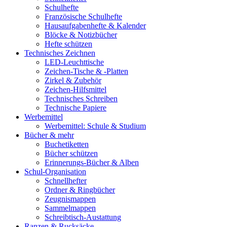
Schulhefte
Französische Schulhefte
Hausaufgabenhefte & Kalender
Blöcke & Notizbücher
Hefte schützen
Technisches Zeichnen
LED-Leuchttische
Zeichen-Tische & -Platten
Zirkel & Zubehör
Zeichen-Hilfsmittel
Technisches Schreiben
Technische Papiere
Werbemittel
Werbemittel: Schule & Studium
Bücher & mehr
Buchetiketten
Bücher schützen
Erinnerungs-Bücher & Alben
Schul-Organisation
Schnellhefter
Ordner & Ringbücher
Zeugnismappen
Sammelmappen
Schreibtisch-Austattung
Ranzen & Rucksäcke