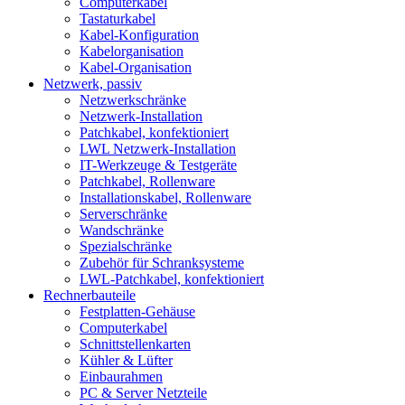
Computerkabel
Tastaturkabel
Kabel-Konfiguration
Kabelorganisation
Kabel-Organisation
Netzwerk, passiv
Netzwerkschränke
Netzwerk-Installation
Patchkabel, konfektioniert
LWL Netzwerk-Installation
IT-Werkzeuge & Testgeräte
Patchkabel, Rollenware
Installationskabel, Rollenware
Serverschränke
Wandschränke
Spezialschränke
Zubehör für Schranksysteme
LWL-Patchkabel, konfektioniert
Rechnerbauteile
Festplatten-Gehäuse
Computerkabel
Schnittstellenkarten
Kühler & Lüfter
Einbaurahmen
PC & Server Netzteile