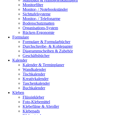
Mauspads & Handgelenkauflagen
Monitorfilter
Monitor- / Notebookständer
Sichttafelsysteme
Monitor- / Telefonarme
Bodenschutzmatten
Organisations-System
Rücken-Ergonomie
Formulare
Formulare & Formularbücher
Durchschreibe- & Kohlepapier
Diagrammscheiben & Zubehör
Geschäftsbücher
Kalender
Kalender & Terminplaner
Wandkalender
Tischkalender
Kreativkalender
Taschenkalender
Buchkalender
Kleben
Flüssigkleber
Foto-Klebemittel
Klebefilme & Abroller
Klebepads