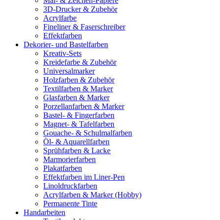
Mal- & Zeichen-Papiere
3D-Drucker & Zubehör
Acrylfarbe
Fineliner & Faserschreiber
Effektfarben
Dekorier- und Bastelfarben
Kreativ-Sets
Kreidefarbe & Zubehör
Universalmarker
Holzfarben & Zubehör
Textilfarben & Marker
Glasfarben & Marker
Porzellanfarben & Marker
Bastel- & Fingerfarben
Magnet- & Tafelfarben
Gouache- & Schulmalfarben
Öl- & Aquarellfarben
Sprühfarben & Lacke
Marmorierfarben
Plakatfarben
Effektfarben im Liner-Pen
Linoldruckfarben
Acrylfarben & Marker (Hobby)
Permanente Tinte
Handarbeiten