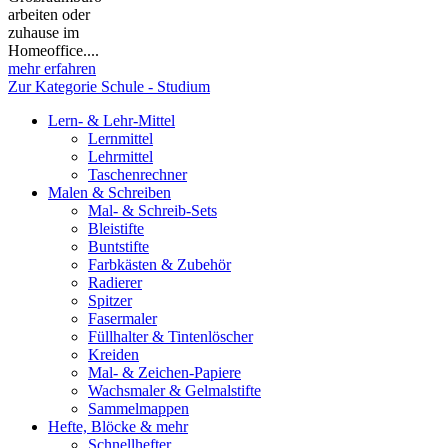
arbeiten oder
zuhause im
Homeoffice....
mehr erfahren
Zur Kategorie Schule - Studium
Lern- & Lehr-Mittel
Lernmittel
Lehrmittel
Taschenrechner
Malen & Schreiben
Mal- & Schreib-Sets
Bleistifte
Buntstifte
Farbkästen & Zubehör
Radierer
Spitzer
Fasermaler
Füllhalter & Tintenlöscher
Kreiden
Mal- & Zeichen-Papiere
Wachsmaler & Gelmalstifte
Sammelmappen
Hefte, Blöcke & mehr
Schnellhefter