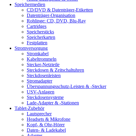
Speichermedien
CD/DVD & Datenträger-Etiketten
Datenträger-Organisation
Rohlinge: CD, DVD, Blu-Ray
Cartridges
Speichersticks
Speicherkarten
Festplatten
Stromversorgung
Stromkabel
Kabeltrommeln
Stecker-Netzteile
Steckdosen & Zeitschaltuhren
Steckdosenleisten
Stromadapter
Überspannungsschutz-Leisten & -Stecker
USV-Anlagen
Steckdosensysteme
Lade-Adapter & -Stationen
Tablet-Zubehör
Lautsprecher
Headsets & Mikrofone
Kopf- & Ohr-Hörer
Daten- & Ladekabel
Adapter