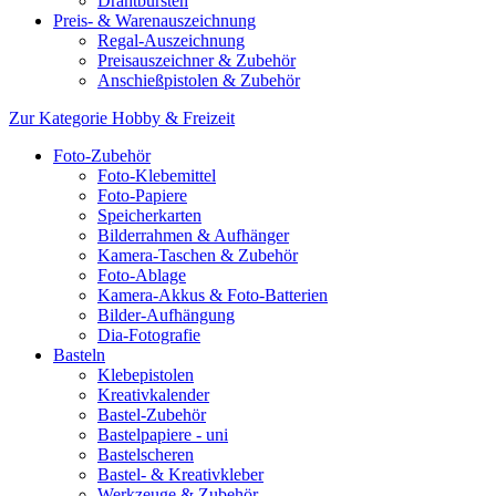
Drahtbürsten
Preis- & Warenauszeichnung
Regal-Auszeichnung
Preisauszeichner & Zubehör
Anschießpistolen & Zubehör
Zur Kategorie Hobby & Freizeit
Foto-Zubehör
Foto-Klebemittel
Foto-Papiere
Speicherkarten
Bilderrahmen & Aufhänger
Kamera-Taschen & Zubehör
Foto-Ablage
Kamera-Akkus & Foto-Batterien
Bilder-Aufhängung
Dia-Fotografie
Basteln
Klebepistolen
Kreativkalender
Bastel-Zubehör
Bastelpapiere - uni
Bastelscheren
Bastel- & Kreativkleber
Werkzeuge & Zubehör