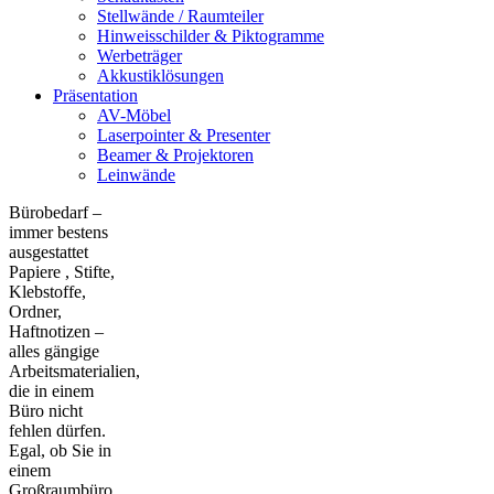
Stellwände / Raumteiler
Hinweisschilder & Piktogramme
Werbeträger
Akkustiklösungen
Präsentation
AV-Möbel
Laserpointer & Presenter
Beamer & Projektoren
Leinwände
Bürobedarf –
immer bestens
ausgestattet
Papiere , Stifte,
Klebstoffe,
Ordner,
Haftnotizen –
alles gängige
Arbeitsmaterialien,
die in einem
Büro nicht
fehlen dürfen.
Egal, ob Sie in
einem
Großraumbüro