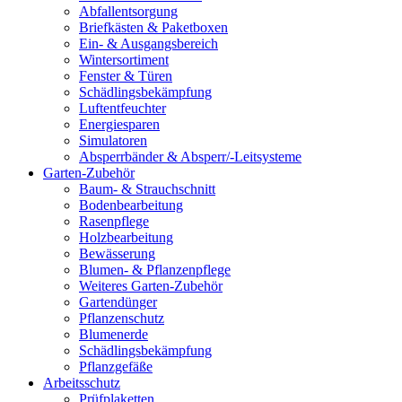
Abfallentsorgung
Briefkästen & Paketboxen
Ein- & Ausgangsbereich
Wintersortiment
Fenster & Türen
Schädlingsbekämpfung
Luftentfeuchter
Energiesparen
Simulatoren
Absperrbänder & Absperr/-Leitsysteme
Garten-Zubehör
Baum- & Strauchschnitt
Bodenbearbeitung
Rasenpflege
Holzbearbeitung
Bewässerung
Blumen- & Pflanzenpflege
Weiteres Garten-Zubehör
Gartendünger
Pflanzenschutz
Blumenerde
Schädlingsbekämpfung
Pflanzgefäße
Arbeitsschutz
Prüfplaketten