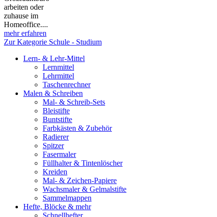
arbeiten oder
zuhause im
Homeoffice....
mehr erfahren
Zur Kategorie Schule - Studium
Lern- & Lehr-Mittel
Lernmittel
Lehrmittel
Taschenrechner
Malen & Schreiben
Mal- & Schreib-Sets
Bleistifte
Buntstifte
Farbkästen & Zubehör
Radierer
Spitzer
Fasermaler
Füllhalter & Tintenlöscher
Kreiden
Mal- & Zeichen-Papiere
Wachsmaler & Gelmalstifte
Sammelmappen
Hefte, Blöcke & mehr
Schnellhefter