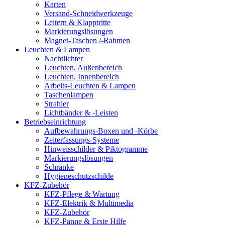
Karten
Versand-Schneidwerkzeuge
Leitern & Klapptritte
Markierungslösungen
Magnet-Taschen /-Rahmen
Leuchten & Lampen
Nachtlichter
Leuchten, Außenbereich
Leuchten, Innenbereich
Arbeits-Leuchten & Lampen
Taschenlampen
Strahler
Lichtbänder & -Leisten
Betriebseinrichtung
Aufbewahrungs-Boxen und -Körbe
Zeiterfassungs-Systeme
Hinweisschilder & Piktogramme
Markierungslösungen
Schränke
Hygieneschutzschilde
KFZ-Zubehör
KFZ-Pflege & Wartung
KFZ-Elektrik & Multimedia
KFZ-Zubehör
KFZ-Panne & Erste Hilfe