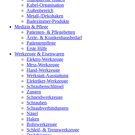
Kabel-Organisation
Außenbereich
Metall-/Dekohaken
Badezimmer-Produkte
Medizin & Pflege
Patienten- & Pflegebetten
Ärzte- & Krankenhausbedarf
Patientenpflege
Erste Hilfe
Werkzeuge & Eisenwaren
Elektro-Werkzeuge
Mess-Werkzeuge
Hand-Werkzeuge
Werkstatt-Ausstattung
Elektriker-Werkzeuge
Schraubenschlüssel
Zangen
Schneidwerkzeuge
Schrauben
Schraubverbindungen
Nägel
Haken
Bohrwerkzeuge
Schleif- & Trennwerkzeuge