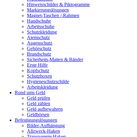
Hinweisschilder & Piktogramme
Markierungslösungen
Magnet-Taschen /-Rahmen
Handschuhe
Arbeitsschuhe
Schutzkleidung
Atemschutz
Augenschutz
Gehörschutz
Brandschutz
Sicherheits-Matten & Bänder
Erste Hilfe
Kopfschutz
Schutzboxen
Hygieneschutzschilde
Arbeitskleidung
Rund ums Geld
Geld prüfen
Geld zählen
Geld aufbewahren
Geldbörsen
Befestigungslösungen
Bilder-Aufhängung
Allzweck-Haken
Transparente Haken