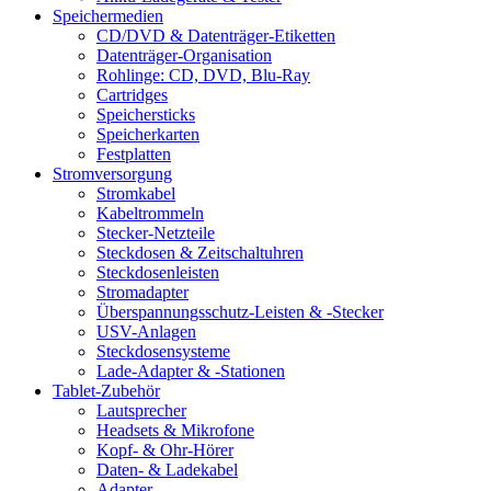
Speichermedien
CD/DVD & Datenträger-Etiketten
Datenträger-Organisation
Rohlinge: CD, DVD, Blu-Ray
Cartridges
Speichersticks
Speicherkarten
Festplatten
Stromversorgung
Stromkabel
Kabeltrommeln
Stecker-Netzteile
Steckdosen & Zeitschaltuhren
Steckdosenleisten
Stromadapter
Überspannungsschutz-Leisten & -Stecker
USV-Anlagen
Steckdosensysteme
Lade-Adapter & -Stationen
Tablet-Zubehör
Lautsprecher
Headsets & Mikrofone
Kopf- & Ohr-Hörer
Daten- & Ladekabel
Adapter