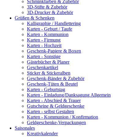
Schminkfarben & Zubehör
3D-Stifte & Zubehör
3D-Drucker & Zubehör
Grüßen & Schenken
Kalligraphie / Handlettering
Karten - Geburt / Taufe
Karten - Kommunion
Karten - Firmung
Karten - Hochzeit
Geschenk-Papiere & Boxen
Karten - Sonstige
Gästebücher & Planer
Geschenkartikel
Sticker & Stickeralben
Geschenk-Bänder & Zubehör
Geschenk-Tüten & Beutel
Karten - Geburtstag
Karten - Einladung/Danksagung Allgemein
Karten - Abschied & Trauer
Gutscheine & Geldgeschenke
Karten - selbst Gestalten
Karten - Kommunion / Konfirmation
Geldgeschenke-Verpackungen
Saisonales
Kreativkalender