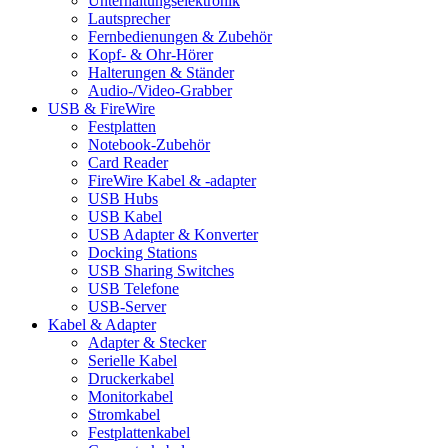
Unterhaltungselektronik
Lautsprecher
Fernbedienungen & Zubehör
Kopf- & Ohr-Hörer
Halterungen & Ständer
Audio-/Video-Grabber
USB & FireWire
Festplatten
Notebook-Zubehör
Card Reader
FireWire Kabel & -adapter
USB Hubs
USB Kabel
USB Adapter & Konverter
Docking Stations
USB Sharing Switches
USB Telefone
USB-Server
Kabel & Adapter
Adapter & Stecker
Serielle Kabel
Druckerkabel
Monitorkabel
Stromkabel
Festplattenkabel