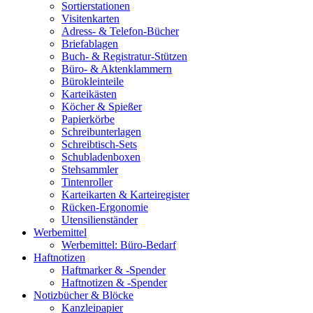
Sortierstationen
Visitenkarten
Adress- & Telefon-Bücher
Briefablagen
Buch- & Registratur-Stützen
Büro- & Aktenklammern
Bürokleinteile
Karteikästen
Köcher & Spießer
Papierkörbe
Schreibunterlagen
Schreibtisch-Sets
Schubladenboxen
Stehsammler
Tintenroller
Karteikarten & Karteiregister
Rücken-Ergonomie
Utensilienständer
Werbemittel
Werbemittel: Büro-Bedarf
Haftnotizen
Haftmarker & -Spender
Haftnotizen & -Spender
Notizbücher & Blöcke
Kanzleipapier