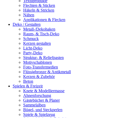
Textilprodukte
Flechten & Sticken
Häkeln & Stricken
Nähen
Applikationen & Flecken
Deko / Gestalten
Metall-/Dekohaken
Raum- & Tisch-Deko
Schmuck
Kerzen gestalten
Licht-Deko
Party-Deko
Struktur- & Reliefpasten
Motivschablonen
Foto-Transfermedien
Flüssigbronze & Antikmetall
Kerzen & Zubehör
Beton
Spielen & Freizeit
Knete & Modelliermasse
Ahnenforschung
Gästebücher & Planer
Sammelalben
Bügel- und Steckperlen
Spiele & Spielzeug