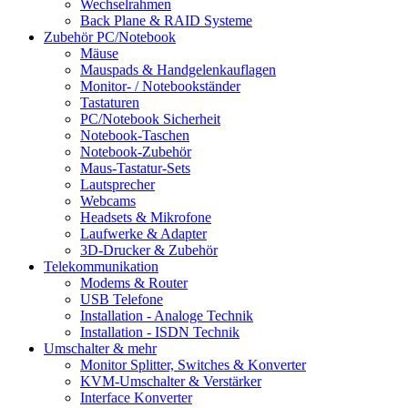
Wechselrahmen
Back Plane & RAID Systeme
Zubehör PC/Notebook
Mäuse
Mauspads & Handgelenkauflagen
Monitor- / Notebookständer
Tastaturen
PC/Notebook Sicherheit
Notebook-Taschen
Notebook-Zubehör
Maus-Tastatur-Sets
Lautsprecher
Webcams
Headsets & Mikrofone
Laufwerke & Adapter
3D-Drucker & Zubehör
Telekommunikation
Modems & Router
USB Telefone
Installation - Analoge Technik
Installation - ISDN Technik
Umschalter & mehr
Monitor Splitter, Switches & Konverter
KVM-Umschalter & Verstärker
Interface Konverter