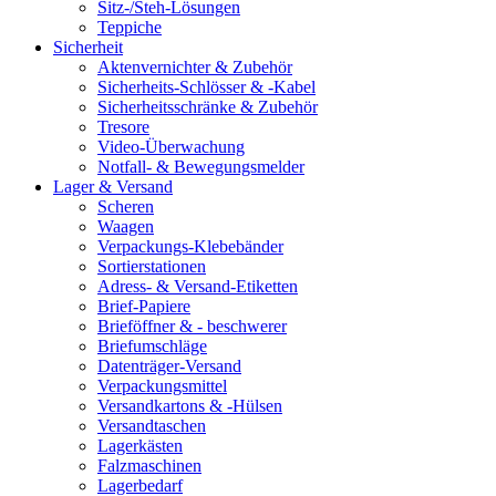
Sitz-/Steh-Lösungen
Teppiche
Sicherheit
Aktenvernichter & Zubehör
Sicherheits-Schlösser & -Kabel
Sicherheitsschränke & Zubehör
Tresore
Video-Überwachung
Notfall- & Bewegungsmelder
Lager & Versand
Scheren
Waagen
Verpackungs-Klebebänder
Sortierstationen
Adress- & Versand-Etiketten
Brief-Papiere
Brieföffner & - beschwerer
Briefumschläge
Datenträger-Versand
Verpackungsmittel
Versandkartons & -Hülsen
Versandtaschen
Lagerkästen
Falzmaschinen
Lagerbedarf