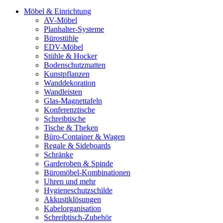
Möbel & Einrichtung
AV-Möbel
Planhalter-Systeme
Bürostühle
EDV-Möbel
Stühle & Hocker
Bodenschutzmatten
Kunstpflanzen
Wanddekoration
Wandleisten
Glas-Magnettafeln
Konferenztische
Schreibtische
Tische & Theken
Büro-Container & Wagen
Regale & Sideboards
Schränke
Garderoben & Spinde
Büromöbel-Kombinationen
Uhren und mehr
Hygieneschutzschilde
Akkustiklösungen
Kabelorganisation
Schreibtisch-Zubehör