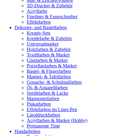
Mal- & Zeichen-Papiere
3D-Drucker & Zubehör
Acrylfarbe
Fineliner & Faserschreiber
Effektfarben
Dekorier- und Bastelfarben
Kreativ-Sets
Kreidefarbe & Zubehör
Universalmarker
Holzfarben & Zubehör
Textilfarben & Marker
Glasfarben & Marker
Porzellanfarben & Marker
Bastel- & Fingerfarben
Magnet- & Tafelfarben
Gouache- & Schulmalfarben
Öl- & Aquarellfarben
Sprühfarben & Lacke
Marmorierfarben
Plakatfarben
Effektfarben im Liner-Pen
Linoldruckfarben
Acrylfarben & Marker (Hobby)
Permanente Tinte
Handarbeiten