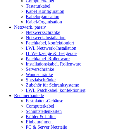
Computerkabel
Tastaturkabel
Kabel-Konfiguration
Kabelorganisation
Kabel-Organisation
Netzwerk, passiv
Netzwerkschränke
Netzwerk-Installation
Patchkabel, konfektioniert
LWL Netzwerk-Installation
IT-Werkzeuge & Testgeräte
Patchkabel, Rollenware
Installationskabel, Rollenware
Serverschränke
Wandschränke
Spezialschränke
Zubehör für Schranksysteme
LWL-Patchkabel, konfektioniert
Rechnerbauteile
Festplatten-Gehäuse
Computerkabel
Schnittstellenkarten
Kühler & Lüfter
Einbaurahmen
PC & Server Netzteile