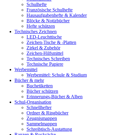
Schulhefte
Französische Schulhefte
Hausaufgabenhefte & Kalender
Blöcke & Notizbücher
Hefte schützen
Technisches Zeichnen
LED-Leuchttische
Zeichen-Tische & -Platten
Zirkel & Zubehör
Zeichen-Hilfsmittel
Technisches Schreiben
Technische Papiere
Werbemittel
Werbemittel: Schule & Studium
Bücher & mehr
Buchetiketten
Bücher schützen
Erinnerungs-Bücher & Alben
Schul-Organisation
Schnellhefter
Ordner & Ringbücher
Zeugnismappen
Sammelmappen
Schreibtisch-Austattung
Ranzen & Rucksäcke