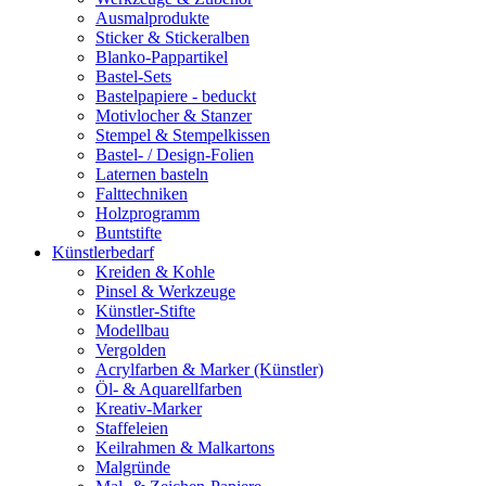
Ausmalprodukte
Sticker & Stickeralben
Blanko-Pappartikel
Bastel-Sets
Bastelpapiere - beduckt
Motivlocher & Stanzer
Stempel & Stempelkissen
Bastel- / Design-Folien
Laternen basteln
Falttechniken
Holzprogramm
Buntstifte
Künstlerbedarf
Kreiden & Kohle
Pinsel & Werkzeuge
Künstler-Stifte
Modellbau
Vergolden
Acrylfarben & Marker (Künstler)
Öl- & Aquarellfarben
Kreativ-Marker
Staffeleien
Keilrahmen & Malkartons
Malgründe