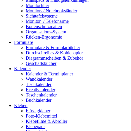
Mauspads & Handgelenkauflagen
Monitorfilter
Monitor- / Notebookständer
Sichttafelsysteme
Monitor- / Telefonarme
Bodenschutzmatten
Organisations-System
Rücken-Ergonomie
Formulare
Formulare & Formularbücher
Durchschreibe- & Kohlepapier
Diagrammscheiben & Zubehör
Geschäftsbücher
Kalender
Kalender & Terminplaner
Wandkalender
Tischkalender
Kreativkalender
Taschenkalender
Buchkalender
Kleben
Flüssigkleber
Foto-Klebemittel
Klebefilme & Abroller
Klebepads