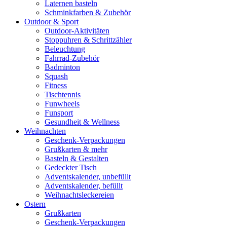
Laternen basteln
Schminkfarben & Zubehör
Outdoor & Sport
Outdoor-Aktivitäten
Stoppuhren & Schrittzähler
Beleuchtung
Fahrrad-Zubehör
Badminton
Squash
Fitness
Tischtennis
Funwheels
Funsport
Gesundheit & Wellness
Weihnachten
Geschenk-Verpackungen
Grußkarten & mehr
Basteln & Gestalten
Gedeckter Tisch
Adventskalender, unbefüllt
Adventskalender, befüllt
Weihnachtsleckereien
Ostern
Grußkarten
Geschenk-Verpackungen