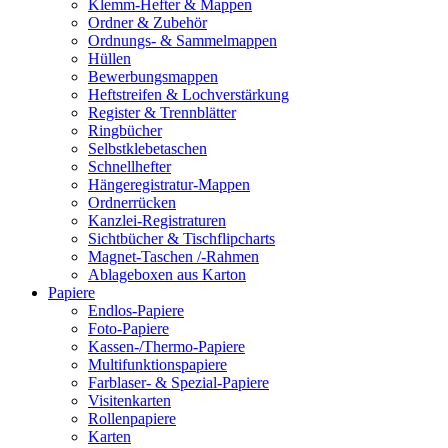
Klemm-Hefter & Mappen
Ordner & Zubehör
Ordnungs- & Sammelmappen
Hüllen
Bewerbungsmappen
Heftstreifen & Lochverstärkung
Register & Trennblätter
Ringbücher
Selbstklebetaschen
Schnellhefter
Hängeregistratur-Mappen
Ordnerrücken
Kanzlei-Registraturen
Sichtbücher & Tischflipcharts
Magnet-Taschen /-Rahmen
Ablageboxen aus Karton
Papiere
Endlos-Papiere
Foto-Papiere
Kassen-/Thermo-Papiere
Multifunktionspapiere
Farblaser- & Spezial-Papiere
Visitenkarten
Rollenpapiere
Karten