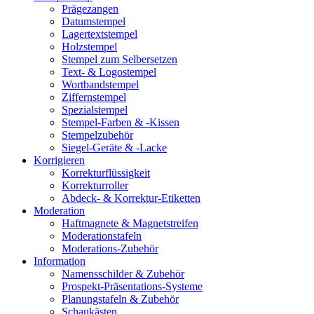
Prägezangen
Datumstempel
Lagertextstempel
Holzstempel
Stempel zum Selbersetzen
Text- & Logostempel
Wortbandstempel
Ziffernstempel
Spezialstempel
Stempel-Farben & -Kissen
Stempelzubehör
Siegel-Geräte & -Lacke
Korrigieren
Korrekturflüssigkeit
Korrekturroller
Abdeck- & Korrektur-Etiketten
Moderation
Haftmagnete & Magnetstreifen
Moderationstafeln
Moderations-Zubehör
Information
Namensschilder & Zubehör
Prospekt-Präsentations-Systeme
Planungstafeln & Zubehör
Schaukästen