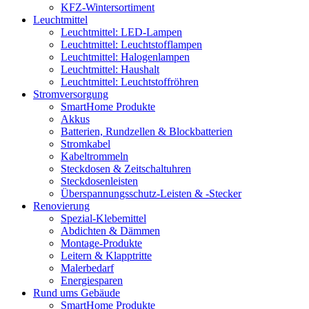
KFZ-Wintersortiment
Leuchtmittel
Leuchtmittel: LED-Lampen
Leuchtmittel: Leuchtstofflampen
Leuchtmittel: Halogenlampen
Leuchtmittel: Haushalt
Leuchtmittel: Leuchtstoffröhren
Stromversorgung
SmartHome Produkte
Akkus
Batterien, Rundzellen & Blockbatterien
Stromkabel
Kabeltrommeln
Steckdosen & Zeitschaltuhren
Steckdosenleisten
Überspannungsschutz-Leisten & -Stecker
Renovierung
Spezial-Klebemittel
Abdichten & Dämmen
Montage-Produkte
Leitern & Klapptritte
Malerbedarf
Energiesparen
Rund ums Gebäude
SmartHome Produkte