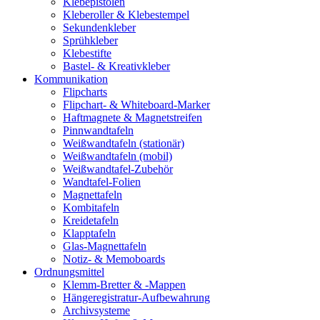
Klebepistolen
Kleberoller & Klebestempel
Sekundenkleber
Sprühkleber
Klebestifte
Bastel- & Kreativkleber
Kommunikation
Flipcharts
Flipchart- & Whiteboard-Marker
Haftmagnete & Magnetstreifen
Pinnwandtafeln
Weißwandtafeln (stationär)
Weißwandtafeln (mobil)
Weißwandtafel-Zubehör
Wandtafel-Folien
Magnettafeln
Kombitafeln
Kreidetafeln
Klapptafeln
Glas-Magnettafeln
Notiz- & Memoboards
Ordnungsmittel
Klemm-Bretter & -Mappen
Hängeregistratur-Aufbewahrung
Archivsysteme