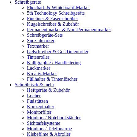
Schreibgeräte
Flipchart- & Whiteboard-Marker
5th Technology Schreibgeräte
Fineliner & Faserschreiber
Kugelschreiber & Zubehör
Permanentmarker & Non-Permanentmarker
Schreibgeräte-Sets
Spezialmarker
Textmarker
Gelschreiber & Gel-Tintenroller
Tintenroller
Kalligraphie / Handlettering
Lackmarker
Kreativ-Marker
Füllhalter & Tintenlöscher
Schreibtisch & mehr
Heftgeräte & Zubehör
Locher
Fußstützen
Konzepthalter
Monitorfilter
Monitor- / Notebookständer
Sichttafelsysteme
Monitor- / Telefonarme
Klebefilme & Abroller