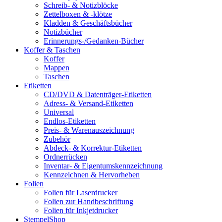
Schreib- & Notizblöcke
Zettelboxen & -klötze
Kladden & Geschäftsbücher
Notizbücher
Erinnerungs-/Gedanken-Bücher
Koffer & Taschen
Koffer
Mappen
Taschen
Etiketten
CD/DVD & Datenträger-Etiketten
Adress- & Versand-Etiketten
Universal
Endlos-Etiketten
Preis- & Warenauszeichnung
Zubehör
Abdeck- & Korrektur-Etiketten
Ordnerrücken
Inventar- & Eigentumskennzeichnung
Kennzeichnen & Hervorheben
Folien
Folien für Laserdrucker
Folien zur Handbeschriftung
Folien für Inkjetdrucker
StempelShop