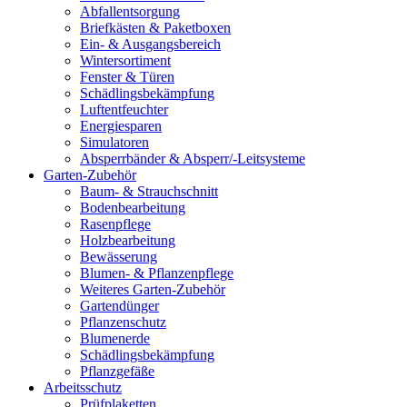
Abfallentsorgung
Briefkästen & Paketboxen
Ein- & Ausgangsbereich
Wintersortiment
Fenster & Türen
Schädlingsbekämpfung
Luftentfeuchter
Energiesparen
Simulatoren
Absperrbänder & Absperr/-Leitsysteme
Garten-Zubehör
Baum- & Strauchschnitt
Bodenbearbeitung
Rasenpflege
Holzbearbeitung
Bewässerung
Blumen- & Pflanzenpflege
Weiteres Garten-Zubehör
Gartendünger
Pflanzenschutz
Blumenerde
Schädlingsbekämpfung
Pflanzgefäße
Arbeitsschutz
Prüfplaketten