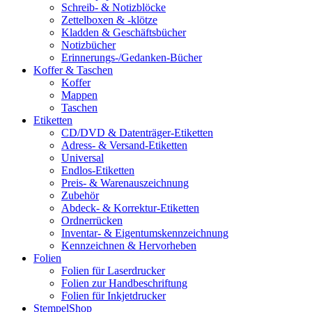
Schreib- & Notizblöcke
Zettelboxen & -klötze
Kladden & Geschäftsbücher
Notizbücher
Erinnerungs-/Gedanken-Bücher
Koffer & Taschen
Koffer
Mappen
Taschen
Etiketten
CD/DVD & Datenträger-Etiketten
Adress- & Versand-Etiketten
Universal
Endlos-Etiketten
Preis- & Warenauszeichnung
Zubehör
Abdeck- & Korrektur-Etiketten
Ordnerrücken
Inventar- & Eigentumskennzeichnung
Kennzeichnen & Hervorheben
Folien
Folien für Laserdrucker
Folien zur Handbeschriftung
Folien für Inkjetdrucker
StempelShop