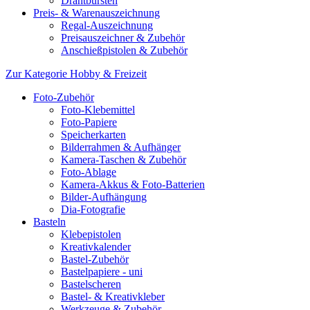
Drahtbürsten
Preis- & Warenauszeichnung
Regal-Auszeichnung
Preisauszeichner & Zubehör
Anschießpistolen & Zubehör
Zur Kategorie Hobby & Freizeit
Foto-Zubehör
Foto-Klebemittel
Foto-Papiere
Speicherkarten
Bilderrahmen & Aufhänger
Kamera-Taschen & Zubehör
Foto-Ablage
Kamera-Akkus & Foto-Batterien
Bilder-Aufhängung
Dia-Fotografie
Basteln
Klebepistolen
Kreativkalender
Bastel-Zubehör
Bastelpapiere - uni
Bastelscheren
Bastel- & Kreativkleber
Werkzeuge & Zubehör