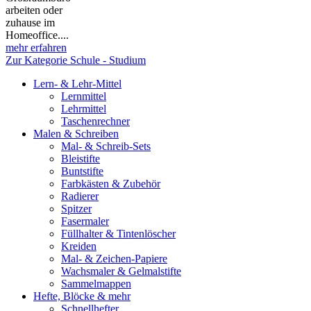
arbeiten oder
zuhause im
Homeoffice....
mehr erfahren
Zur Kategorie Schule - Studium
Lern- & Lehr-Mittel
Lernmittel
Lehrmittel
Taschenrechner
Malen & Schreiben
Mal- & Schreib-Sets
Bleistifte
Buntstifte
Farbkästen & Zubehör
Radierer
Spitzer
Fasermaler
Füllhalter & Tintenlöscher
Kreiden
Mal- & Zeichen-Papiere
Wachsmaler & Gelmalstifte
Sammelmappen
Hefte, Blöcke & mehr
Schnellhefter