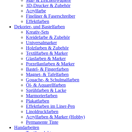
Mal- & Zeichen-Papiere
3D-Drucker & Zubehör
Acrylfarbe
Fineliner & Faserschreiber
Effektfarben
Dekorier- und Bastelfarben
Kreativ-Sets
Kreidefarbe & Zubehör
Universalmarker
Holzfarben & Zubehör
Textilfarben & Marker
Glasfarben & Marker
Porzellanfarben & Marker
Bastel- & Fingerfarben
Magnet- & Tafelfarben
Gouache- & Schulmalfarben
Öl- & Aquarellfarben
Sprühfarben & Lacke
Marmorierfarben
Plakatfarben
Effektfarben im Liner-Pen
Linoldruckfarben
Acrylfarben & Marker (Hobby)
Permanente Tinte
Handarbeiten