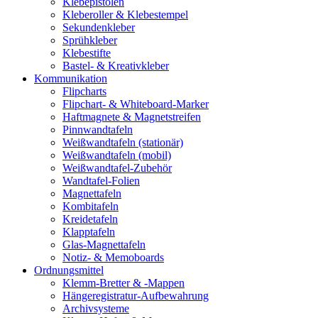
Klebepistolen
Kleberoller & Klebestempel
Sekundenkleber
Sprühkleber
Klebestifte
Bastel- & Kreativkleber
Kommunikation
Flipcharts
Flipchart- & Whiteboard-Marker
Haftmagnete & Magnetstreifen
Pinnwandtafeln
Weißwandtafeln (stationär)
Weißwandtafeln (mobil)
Weißwandtafel-Zubehör
Wandtafel-Folien
Magnettafeln
Kombitafeln
Kreidetafeln
Klapptafeln
Glas-Magnettafeln
Notiz- & Memoboards
Ordnungsmittel
Klemm-Bretter & -Mappen
Hängeregistratur-Aufbewahrung
Archivsysteme