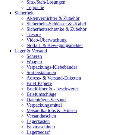
Sitz-/Steh-Lösungen
Teppiche
Sicherheit
Aktenvernichter & Zubehör
Sicherheits-Schlösser & -Kabel
Sicherheitsschränke & Zubehör
Tresore
Video-Überwachung
Notfall- & Bewegungsmelder
Lager & Versand
Scheren
Waagen
Verpackungs-Klebebänder
Sortierstationen
Adress- & Versand-Etiketten
Brief-Papiere
Brieföffner & - beschwerer
Briefumschläge
Datenträger-Versand
Verpackungsmittel
Versandkartons & -Hülsen
Versandtaschen
Lagerkästen
Falzmaschinen
Lagerbedarf