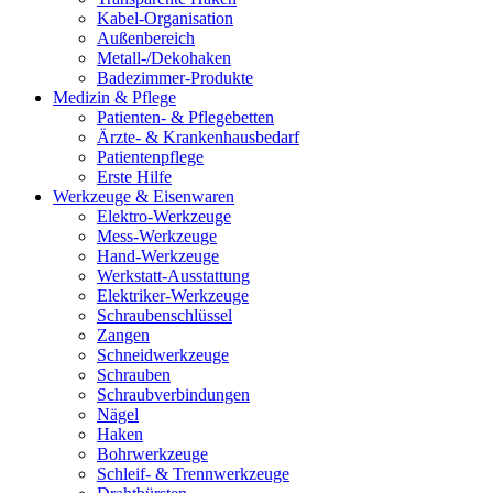
Kabel-Organisation
Außenbereich
Metall-/Dekohaken
Badezimmer-Produkte
Medizin & Pflege
Patienten- & Pflegebetten
Ärzte- & Krankenhausbedarf
Patientenpflege
Erste Hilfe
Werkzeuge & Eisenwaren
Elektro-Werkzeuge
Mess-Werkzeuge
Hand-Werkzeuge
Werkstatt-Ausstattung
Elektriker-Werkzeuge
Schraubenschlüssel
Zangen
Schneidwerkzeuge
Schrauben
Schraubverbindungen
Nägel
Haken
Bohrwerkzeuge
Schleif- & Trennwerkzeuge