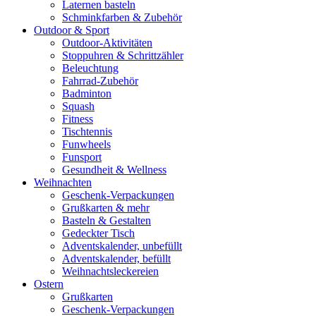
Laternen basteln
Schminkfarben & Zubehör
Outdoor & Sport
Outdoor-Aktivitäten
Stoppuhren & Schrittzähler
Beleuchtung
Fahrrad-Zubehör
Badminton
Squash
Fitness
Tischtennis
Funwheels
Funsport
Gesundheit & Wellness
Weihnachten
Geschenk-Verpackungen
Grußkarten & mehr
Basteln & Gestalten
Gedeckter Tisch
Adventskalender, unbefüllt
Adventskalender, befüllt
Weihnachtsleckereien
Ostern
Grußkarten
Geschenk-Verpackungen