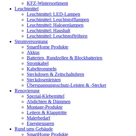
KFZ-Wintersortiment
Leuchtmittel
Leuchtmittel: LED-Lampen
Leuchtmittel: Leuchtstofflampen
Leuchtmittel: Halogenlampen
Leuchtmittel: Haushalt
Leuchtmittel: Leuchtstoffröhren
Stromversorgung
SmartHome Produkte
Akkus
Batterien, Rundzellen & Blockbatterien
Stromkabel
Kabeltrommeln
Steckdosen & Zeitschaltuhren
Steckdosenleisten
Überspannungsschutz-Leisten & -Stecker
Renovierung
Spezial-Klebemittel
Abdichten & Dämmen
Montage-Produkte
Leitern & Klapptritte
Malerbedarf
Energiesparen
Rund ums Gebäude
SmartHome Produkte