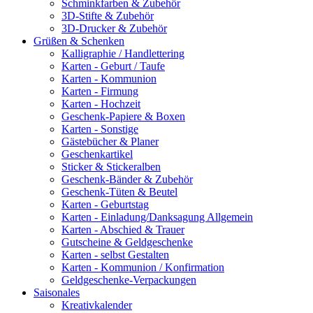
Schminkfarben & Zubehör
3D-Stifte & Zubehör
3D-Drucker & Zubehör
Grüßen & Schenken
Kalligraphie / Handlettering
Karten - Geburt / Taufe
Karten - Kommunion
Karten - Firmung
Karten - Hochzeit
Geschenk-Papiere & Boxen
Karten - Sonstige
Gästebücher & Planer
Geschenkartikel
Sticker & Stickeralben
Geschenk-Bänder & Zubehör
Geschenk-Tüten & Beutel
Karten - Geburtstag
Karten - Einladung/Danksagung Allgemein
Karten - Abschied & Trauer
Gutscheine & Geldgeschenke
Karten - selbst Gestalten
Karten - Kommunion / Konfirmation
Geldgeschenke-Verpackungen
Saisonales
Kreativkalender