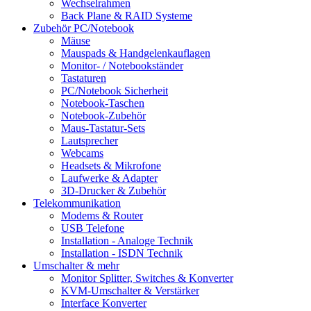
Wechselrahmen
Back Plane & RAID Systeme
Zubehör PC/Notebook
Mäuse
Mauspads & Handgelenkauflagen
Monitor- / Notebookständer
Tastaturen
PC/Notebook Sicherheit
Notebook-Taschen
Notebook-Zubehör
Maus-Tastatur-Sets
Lautsprecher
Webcams
Headsets & Mikrofone
Laufwerke & Adapter
3D-Drucker & Zubehör
Telekommunikation
Modems & Router
USB Telefone
Installation - Analoge Technik
Installation - ISDN Technik
Umschalter & mehr
Monitor Splitter, Switches & Konverter
KVM-Umschalter & Verstärker
Interface Konverter