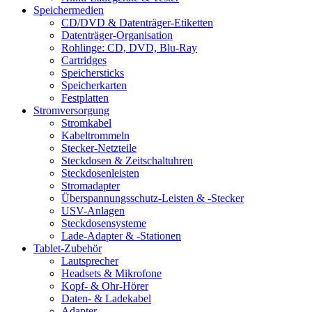
Speichermedien
CD/DVD & Datenträger-Etiketten
Datenträger-Organisation
Rohlinge: CD, DVD, Blu-Ray
Cartridges
Speichersticks
Speicherkarten
Festplatten
Stromversorgung
Stromkabel
Kabeltrommeln
Stecker-Netzteile
Steckdosen & Zeitschaltuhren
Steckdosenleisten
Stromadapter
Überspannungsschutz-Leisten & -Stecker
USV-Anlagen
Steckdosensysteme
Lade-Adapter & -Stationen
Tablet-Zubehör
Lautsprecher
Headsets & Mikrofone
Kopf- & Ohr-Hörer
Daten- & Ladekabel
Adapter