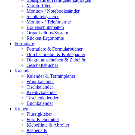
Mauspads & Handgelenkauflagen
Monitorfilter
Monitor- / Notebookständer
Sichttafelsysteme
Monitor- / Telefonarme
Bodenschutzmatten
Organisations-System
Rücken-Ergonomie
Formulare
Formulare & Formularbücher
Durchschreibe- & Kohlepapier
Diagrammscheiben & Zubehör
Geschäftsbücher
Kalender
Kalender & Terminplaner
Wandkalender
Tischkalender
Kreativkalender
Taschenkalender
Buchkalender
Kleben
Flüssigkleber
Foto-Klebemittel
Klebefilme & Abroller
Klebepads