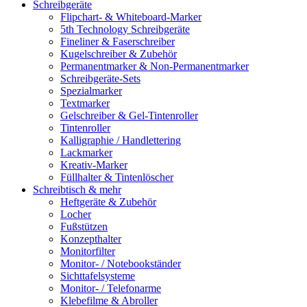
Schreibgeräte
Flipchart- & Whiteboard-Marker
5th Technology Schreibgeräte
Fineliner & Faserschreiber
Kugelschreiber & Zubehör
Permanentmarker & Non-Permanentmarker
Schreibgeräte-Sets
Spezialmarker
Textmarker
Gelschreiber & Gel-Tintenroller
Tintenroller
Kalligraphie / Handlettering
Lackmarker
Kreativ-Marker
Füllhalter & Tintenlöscher
Schreibtisch & mehr
Heftgeräte & Zubehör
Locher
Fußstützen
Konzepthalter
Monitorfilter
Monitor- / Notebookständer
Sichttafelsysteme
Monitor- / Telefonarme
Klebefilme & Abroller