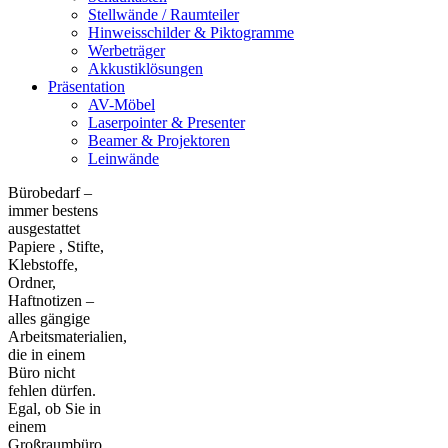
Stellwände / Raumteiler
Hinweisschilder & Piktogramme
Werbeträger
Akkustiklösungen
Präsentation
AV-Möbel
Laserpointer & Presenter
Beamer & Projektoren
Leinwände
Bürobedarf –
immer bestens
ausgestattet
Papiere , Stifte,
Klebstoffe,
Ordner,
Haftnotizen –
alles gängige
Arbeitsmaterialien,
die in einem
Büro nicht
fehlen dürfen.
Egal, ob Sie in
einem
Großraumbüro