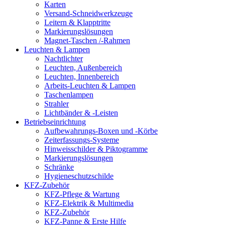
Karten
Versand-Schneidwerkzeuge
Leitern & Klapptritte
Markierungslösungen
Magnet-Taschen /-Rahmen
Leuchten & Lampen
Nachtlichter
Leuchten, Außenbereich
Leuchten, Innenbereich
Arbeits-Leuchten & Lampen
Taschenlampen
Strahler
Lichtbänder & -Leisten
Betriebseinrichtung
Aufbewahrungs-Boxen und -Körbe
Zeiterfassungs-Systeme
Hinweisschilder & Piktogramme
Markierungslösungen
Schränke
Hygieneschutzschilde
KFZ-Zubehör
KFZ-Pflege & Wartung
KFZ-Elektrik & Multimedia
KFZ-Zubehör
KFZ-Panne & Erste Hilfe