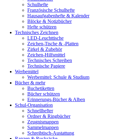
Schulhefte
Französische Schulhefte
Hausaufgabenhefte & Kalender
Blöcke & Notizbücher
Hefte schützen
Technisches Zeichnen
LED-Leuchttische
Zeichen-Tische & -Platten
Zirkel & Zubehör
Zeichen-Hilfsmittel
Technisches Schreiben
Technische Papiere
Werbemittel
Werbemittel: Schule & Studium
Bücher & mehr
Buchetiketten
Bücher schützen
Erinnerungs-Bücher & Alben
Schul-Organisation
Schnellhefter
Ordner & Ringbücher
Zeugnismappen
Sammelmappen
Schreibtisch-Austattung
Ranzen & Rucksäcke