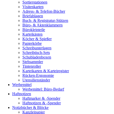
Sortierstationen
Visitenkarten
Adress- & Telefon-Bücher
Briefablagen
Buch- & Registratur-Stützen
Büro- & Aktenklammern
Bürokleinteile
Karteikästen
Köcher & Spießer
Papierkörbe
Schreibunterlagen
Schreibtisch-Sets
Schubladenboxen
Stehsammler
Tintenroller
Karteikarten & Karteiregister
Rücken-Ergonomie
Utensilienständer
Werbemittel
Werbemittel: Büro-Bedarf
Haftnotizen
Haftmarker & -Spender
Haftnotizen & -Spender
Notizbücher & Blöcke
Kanzleipapier