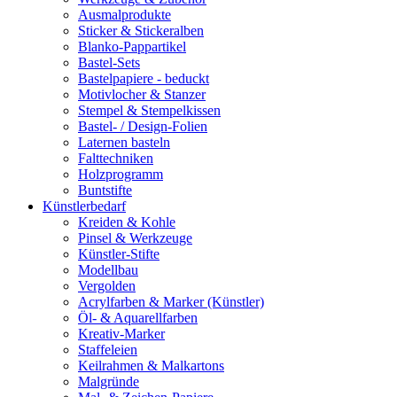
Ausmalprodukte
Sticker & Stickeralben
Blanko-Pappartikel
Bastel-Sets
Bastelpapiere - beduckt
Motivlocher & Stanzer
Stempel & Stempelkissen
Bastel- / Design-Folien
Laternen basteln
Falttechniken
Holzprogramm
Buntstifte
Künstlerbedarf
Kreiden & Kohle
Pinsel & Werkzeuge
Künstler-Stifte
Modellbau
Vergolden
Acrylfarben & Marker (Künstler)
Öl- & Aquarellfarben
Kreativ-Marker
Staffeleien
Keilrahmen & Malkartons
Malgründe