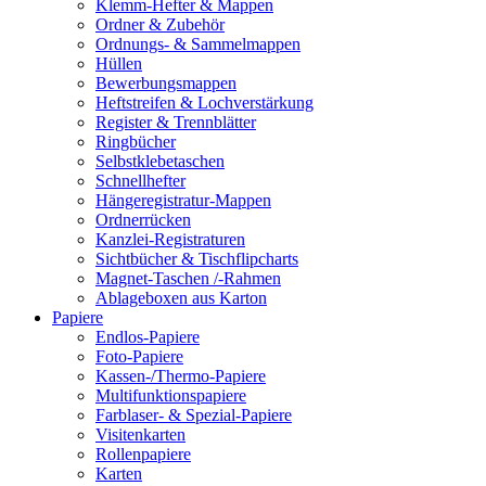
Klemm-Hefter & Mappen
Ordner & Zubehör
Ordnungs- & Sammelmappen
Hüllen
Bewerbungsmappen
Heftstreifen & Lochverstärkung
Register & Trennblätter
Ringbücher
Selbstklebetaschen
Schnellhefter
Hängeregistratur-Mappen
Ordnerrücken
Kanzlei-Registraturen
Sichtbücher & Tischflipcharts
Magnet-Taschen /-Rahmen
Ablageboxen aus Karton
Papiere
Endlos-Papiere
Foto-Papiere
Kassen-/Thermo-Papiere
Multifunktionspapiere
Farblaser- & Spezial-Papiere
Visitenkarten
Rollenpapiere
Karten