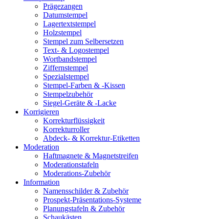
Prägezangen
Datumstempel
Lagertextstempel
Holzstempel
Stempel zum Selbersetzen
Text- & Logostempel
Wortbandstempel
Ziffernstempel
Spezialstempel
Stempel-Farben & -Kissen
Stempelzubehör
Siegel-Geräte & -Lacke
Korrigieren
Korrekturflüssigkeit
Korrekturroller
Abdeck- & Korrektur-Etiketten
Moderation
Haftmagnete & Magnetstreifen
Moderationstafeln
Moderations-Zubehör
Information
Namensschilder & Zubehör
Prospekt-Präsentations-Systeme
Planungstafeln & Zubehör
Schaukästen