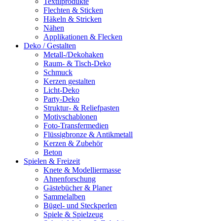
Textilprodukte
Flechten & Sticken
Häkeln & Stricken
Nähen
Applikationen & Flecken
Deko / Gestalten
Metall-/Dekohaken
Raum- & Tisch-Deko
Schmuck
Kerzen gestalten
Licht-Deko
Party-Deko
Struktur- & Reliefpasten
Motivschablonen
Foto-Transfermedien
Flüssigbronze & Antikmetall
Kerzen & Zubehör
Beton
Spielen & Freizeit
Knete & Modelliermasse
Ahnenforschung
Gästebücher & Planer
Sammelalben
Bügel- und Steckperlen
Spiele & Spielzeug