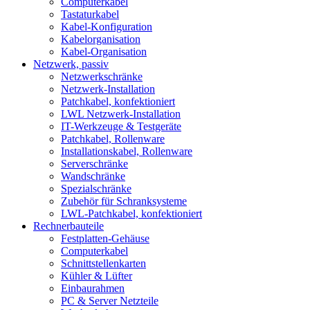
Computerkabel
Tastaturkabel
Kabel-Konfiguration
Kabelorganisation
Kabel-Organisation
Netzwerk, passiv
Netzwerkschränke
Netzwerk-Installation
Patchkabel, konfektioniert
LWL Netzwerk-Installation
IT-Werkzeuge & Testgeräte
Patchkabel, Rollenware
Installationskabel, Rollenware
Serverschränke
Wandschränke
Spezialschränke
Zubehör für Schranksysteme
LWL-Patchkabel, konfektioniert
Rechnerbauteile
Festplatten-Gehäuse
Computerkabel
Schnittstellenkarten
Kühler & Lüfter
Einbaurahmen
PC & Server Netzteile