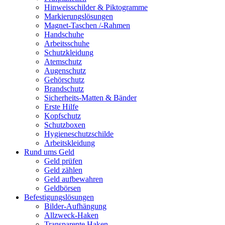
Hinweisschilder & Piktogramme
Markierungslösungen
Magnet-Taschen /-Rahmen
Handschuhe
Arbeitsschuhe
Schutzkleidung
Atemschutz
Augenschutz
Gehörschutz
Brandschutz
Sicherheits-Matten & Bänder
Erste Hilfe
Kopfschutz
Schutzboxen
Hygieneschutzschilde
Arbeitskleidung
Rund ums Geld
Geld prüfen
Geld zählen
Geld aufbewahren
Geldbörsen
Befestigungslösungen
Bilder-Aufhängung
Allzweck-Haken
Transparente Haken