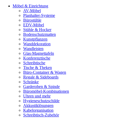
Möbel & Einrichtung
AV-Möbel
Planhalter-Systeme
Bürostühle
EDV-Möbel
Stühle & Hocker
Bodenschutzmatten
Kunstpflanzen
Wanddekoration
Wandleisten
Glas-Magnettafeln
Konferenztische
Schreibtische
Tische & Theken
Büro-Container & Wagen
Regale & Sideboards
Schränke
Garderoben & Spinde
Büromöbel-Kombinationen
Uhren und mehr
Hygieneschutzschilde
Akkustiklösungen
Kabelorganisation
Schreibtisch-Zubehör