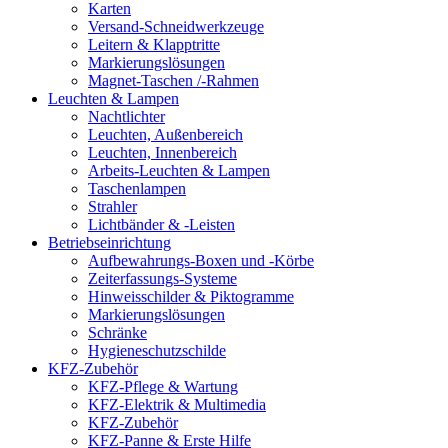
Karten
Versand-Schneidwerkzeuge
Leitern & Klapptritte
Markierungslösungen
Magnet-Taschen /-Rahmen
Leuchten & Lampen
Nachtlichter
Leuchten, Außenbereich
Leuchten, Innenbereich
Arbeits-Leuchten & Lampen
Taschenlampen
Strahler
Lichtbänder & -Leisten
Betriebseinrichtung
Aufbewahrungs-Boxen und -Körbe
Zeiterfassungs-Systeme
Hinweisschilder & Piktogramme
Markierungslösungen
Schränke
Hygieneschutzschilde
KFZ-Zubehör
KFZ-Pflege & Wartung
KFZ-Elektrik & Multimedia
KFZ-Zubehör
KFZ-Panne & Erste Hilfe