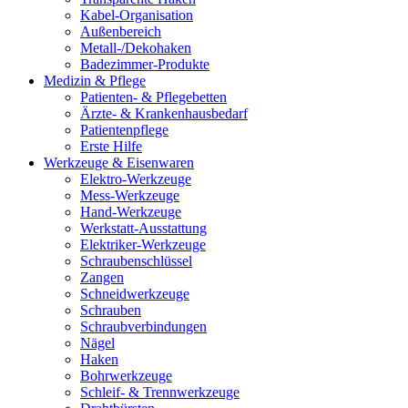
Kabel-Organisation
Außenbereich
Metall-/Dekohaken
Badezimmer-Produkte
Medizin & Pflege
Patienten- & Pflegebetten
Ärzte- & Krankenhausbedarf
Patientenpflege
Erste Hilfe
Werkzeuge & Eisenwaren
Elektro-Werkzeuge
Mess-Werkzeuge
Hand-Werkzeuge
Werkstatt-Ausstattung
Elektriker-Werkzeuge
Schraubenschlüssel
Zangen
Schneidwerkzeuge
Schrauben
Schraubverbindungen
Nägel
Haken
Bohrwerkzeuge
Schleif- & Trennwerkzeuge