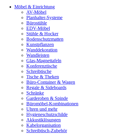
Möbel & Einrichtung
AV-Möbel
Planhalter-Systeme
Bürostühle
EDV-Möbel
Stühle & Hocker
Bodenschutzmatten
Kunstpflanzen
Wanddekoration
Wandleisten
Glas-Magnettafeln
Konferenztische
Schreibtische
Tische & Theken
Büro-Container & Wagen
Regale & Sideboards
Schränke
Garderoben & Spinde
Büromöbel-Kombinationen
Uhren und mehr
Hygieneschutzschilde
Akkustiklösungen
Kabelorganisation
Schreibtisch-Zubehör