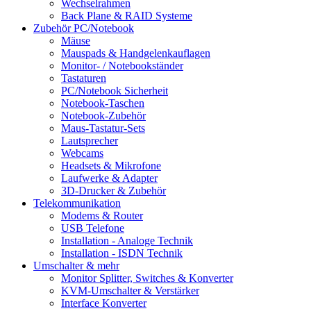
Wechselrahmen
Back Plane & RAID Systeme
Zubehör PC/Notebook
Mäuse
Mauspads & Handgelenkauflagen
Monitor- / Notebookständer
Tastaturen
PC/Notebook Sicherheit
Notebook-Taschen
Notebook-Zubehör
Maus-Tastatur-Sets
Lautsprecher
Webcams
Headsets & Mikrofone
Laufwerke & Adapter
3D-Drucker & Zubehör
Telekommunikation
Modems & Router
USB Telefone
Installation - Analoge Technik
Installation - ISDN Technik
Umschalter & mehr
Monitor Splitter, Switches & Konverter
KVM-Umschalter & Verstärker
Interface Konverter