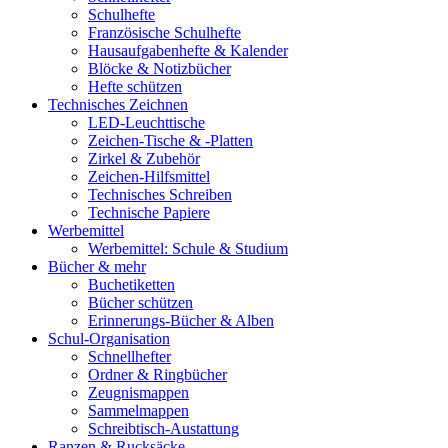
Schulhefte
Französische Schulhefte
Hausaufgabenhefte & Kalender
Blöcke & Notizbücher
Hefte schützen
Technisches Zeichnen
LED-Leuchttische
Zeichen-Tische & -Platten
Zirkel & Zubehör
Zeichen-Hilfsmittel
Technisches Schreiben
Technische Papiere
Werbemittel
Werbemittel: Schule & Studium
Bücher & mehr
Buchetiketten
Bücher schützen
Erinnerungs-Bücher & Alben
Schul-Organisation
Schnellhefter
Ordner & Ringbücher
Zeugnismappen
Sammelmappen
Schreibtisch-Austattung
Ranzen & Rucksäcke