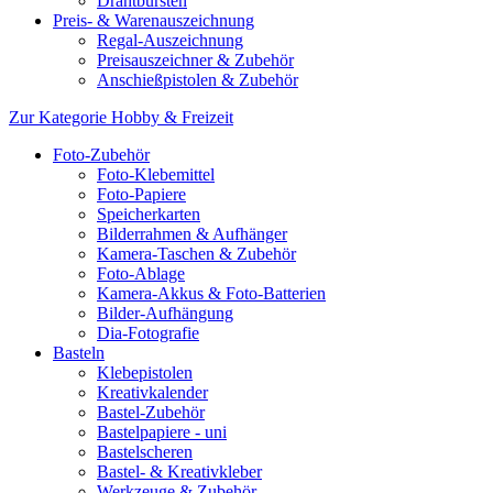
Drahtbürsten
Preis- & Warenauszeichnung
Regal-Auszeichnung
Preisauszeichner & Zubehör
Anschießpistolen & Zubehör
Zur Kategorie Hobby & Freizeit
Foto-Zubehör
Foto-Klebemittel
Foto-Papiere
Speicherkarten
Bilderrahmen & Aufhänger
Kamera-Taschen & Zubehör
Foto-Ablage
Kamera-Akkus & Foto-Batterien
Bilder-Aufhängung
Dia-Fotografie
Basteln
Klebepistolen
Kreativkalender
Bastel-Zubehör
Bastelpapiere - uni
Bastelscheren
Bastel- & Kreativkleber
Werkzeuge & Zubehör