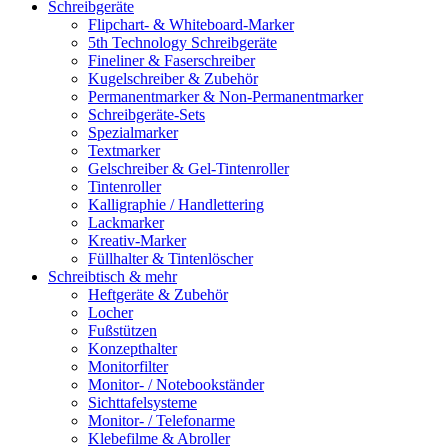
Schreibgeräte
Flipchart- & Whiteboard-Marker
5th Technology Schreibgeräte
Fineliner & Faserschreiber
Kugelschreiber & Zubehör
Permanentmarker & Non-Permanentmarker
Schreibgeräte-Sets
Spezialmarker
Textmarker
Gelschreiber & Gel-Tintenroller
Tintenroller
Kalligraphie / Handlettering
Lackmarker
Kreativ-Marker
Füllhalter & Tintenlöscher
Schreibtisch & mehr
Heftgeräte & Zubehör
Locher
Fußstützen
Konzepthalter
Monitorfilter
Monitor- / Notebookständer
Sichttafelsysteme
Monitor- / Telefonarme
Klebefilme & Abroller