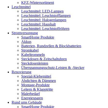
KFZ-Wintersortiment
Leuchtmittel
Leuchtmittel: LED-Lampen
Leuchtmittel: Leuchtstofflampen
Leuchtmittel: Halogenlampen
Leuchtmittel: Haushalt
Leuchtmittel: Leuchtstoffröhren
Stromversorgung
SmartHome Produkte
Akkus
Batterien, Rundzellen & Blockbatterien
Stromkabel
Kabeltrommeln
Steckdosen & Zeitschaltuhren
Steckdosenleisten
Überspannungsschutz-Leisten & -Stecker
Renovierung
Spezial-Klebemittel
Abdichten & Dämmen
Montage-Produkte
Leitern & Klapptritte
Malerbedarf
Energiesparen
Rund ums Gebäude
SmartHome Produkte