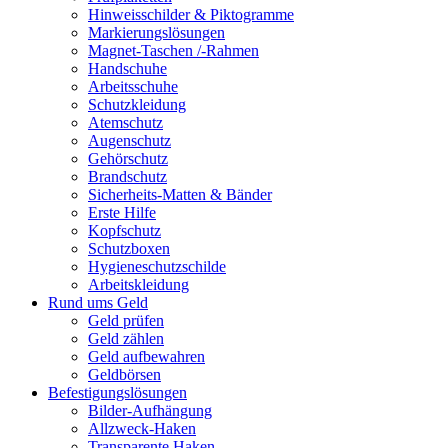
Hinweisschilder & Piktogramme
Markierungslösungen
Magnet-Taschen /-Rahmen
Handschuhe
Arbeitsschuhe
Schutzkleidung
Atemschutz
Augenschutz
Gehörschutz
Brandschutz
Sicherheits-Matten & Bänder
Erste Hilfe
Kopfschutz
Schutzboxen
Hygieneschutzschilde
Arbeitskleidung
Rund ums Geld
Geld prüfen
Geld zählen
Geld aufbewahren
Geldbörsen
Befestigungslösungen
Bilder-Aufhängung
Allzweck-Haken
Transparente Haken