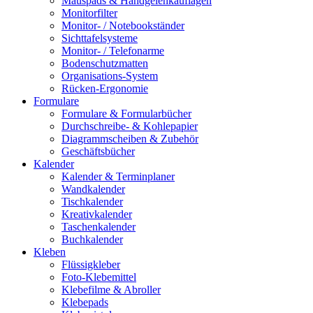
Mauspads & Handgelenkauflagen
Monitorfilter
Monitor- / Notebookständer
Sichttafelsysteme
Monitor- / Telefonarme
Bodenschutzmatten
Organisations-System
Rücken-Ergonomie
Formulare
Formulare & Formularbücher
Durchschreibe- & Kohlepapier
Diagrammscheiben & Zubehör
Geschäftsbücher
Kalender
Kalender & Terminplaner
Wandkalender
Tischkalender
Kreativkalender
Taschenkalender
Buchkalender
Kleben
Flüssigkleber
Foto-Klebemittel
Klebefilme & Abroller
Klebepads