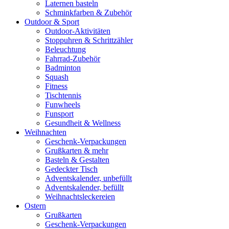
Laternen basteln
Schminkfarben & Zubehör
Outdoor & Sport
Outdoor-Aktivitäten
Stoppuhren & Schrittzähler
Beleuchtung
Fahrrad-Zubehör
Badminton
Squash
Fitness
Tischtennis
Funwheels
Funsport
Gesundheit & Wellness
Weihnachten
Geschenk-Verpackungen
Grußkarten & mehr
Basteln & Gestalten
Gedeckter Tisch
Adventskalender, unbefüllt
Adventskalender, befüllt
Weihnachtsleckereien
Ostern
Grußkarten
Geschenk-Verpackungen