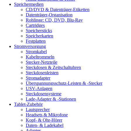
Speichermedien
CD/DVD & Datenträger-Etiketten
Datenträger-Organisation
Rohlinge: CD, DVD, Blu-Ray
Cartridges
Speichersticks
Speicherkarten
Festplatten
Stromversorgung
Stromkabel
Kabeltrommeln
Stecker-Netzteile
Steckdosen & Zeitschaltuhren
Steckdosenleisten
Stromadapter
Überspannungsschutz-Leisten & -Stecker
USV-Anlagen
Steckdosensysteme
Lade-Adapter & -Stationen
Tablet-Zubehör
Lautsprecher
Headsets & Mikrofone
Kopf- & Ohr-Hörer
Daten- & Ladekabel
Adapter