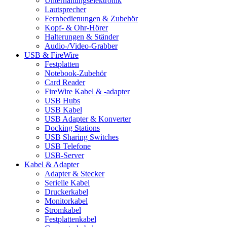
Unterhaltungselektronik
Lautsprecher
Fernbedienungen & Zubehör
Kopf- & Ohr-Hörer
Halterungen & Ständer
Audio-/Video-Grabber
USB & FireWire
Festplatten
Notebook-Zubehör
Card Reader
FireWire Kabel & -adapter
USB Hubs
USB Kabel
USB Adapter & Konverter
Docking Stations
USB Sharing Switches
USB Telefone
USB-Server
Kabel & Adapter
Adapter & Stecker
Serielle Kabel
Druckerkabel
Monitorkabel
Stromkabel
Festplattenkabel