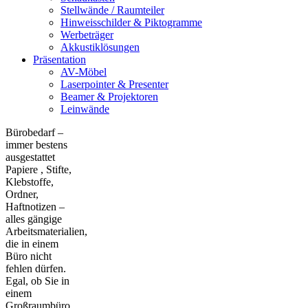
Stellwände / Raumteiler
Hinweisschilder & Piktogramme
Werbeträger
Akkustiklösungen
Präsentation
AV-Möbel
Laserpointer & Presenter
Beamer & Projektoren
Leinwände
Bürobedarf –
immer bestens
ausgestattet
Papiere , Stifte,
Klebstoffe,
Ordner,
Haftnotizen –
alles gängige
Arbeitsmaterialien,
die in einem
Büro nicht
fehlen dürfen.
Egal, ob Sie in
einem
Großraumbüro