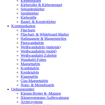
Klebepistolen
Kleberoller & Klebestempel
Sekundenkleber
Sprühkleber
Klebestifte
Bastel- & Kreativkleber
Kommunikation
Flipcharts
Flipchart- & Whiteboard-Marker
Haftmagnete & Magnetstreifen
Pinnwandtafeln
Weißwandtafeln (stationär)
Weißwandtafeln (mobil)
Weißwandtafel-Zubehör
Wandtafel-Folien
Magnettafeln
Kombitafeln
Kreidetafeln
Klapptafeln
Glas-Magnettafeln
Notiz- & Memoboards
Ordnungsmittel
Klemm-Bretter & -Mappen
Hängeregistratur-Aufbewahrung
Archivsysteme