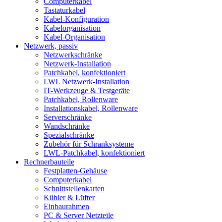
Computerkabel
Tastaturkabel
Kabel-Konfiguration
Kabelorganisation
Kabel-Organisation
Netzwerk, passiv
Netzwerkschränke
Netzwerk-Installation
Patchkabel, konfektioniert
LWL Netzwerk-Installation
IT-Werkzeuge & Testgeräte
Patchkabel, Rollenware
Installationskabel, Rollenware
Serverschränke
Wandschränke
Spezialschränke
Zubehör für Schranksysteme
LWL-Patchkabel, konfektioniert
Rechnerbauteile
Festplatten-Gehäuse
Computerkabel
Schnittstellenkarten
Kühler & Lüfter
Einbaurahmen
PC & Server Netzteile