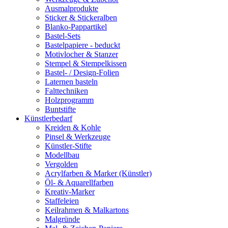
Ausmalprodukte
Sticker & Stickeralben
Blanko-Pappartikel
Bastel-Sets
Bastelpapiere - beduckt
Motivlocher & Stanzer
Stempel & Stempelkissen
Bastel- / Design-Folien
Laternen basteln
Falttechniken
Holzprogramm
Buntstifte
Künstlerbedarf
Kreiden & Kohle
Pinsel & Werkzeuge
Künstler-Stifte
Modellbau
Vergolden
Acrylfarben & Marker (Künstler)
Öl- & Aquarellfarben
Kreativ-Marker
Staffeleien
Keilrahmen & Malkartons
Malgründe