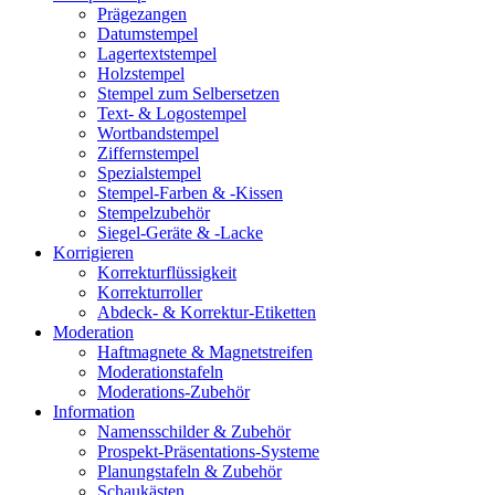
Prägezangen
Datumstempel
Lagertextstempel
Holzstempel
Stempel zum Selbersetzen
Text- & Logostempel
Wortbandstempel
Ziffernstempel
Spezialstempel
Stempel-Farben & -Kissen
Stempelzubehör
Siegel-Geräte & -Lacke
Korrigieren
Korrekturflüssigkeit
Korrekturroller
Abdeck- & Korrektur-Etiketten
Moderation
Haftmagnete & Magnetstreifen
Moderationstafeln
Moderations-Zubehör
Information
Namensschilder & Zubehör
Prospekt-Präsentations-Systeme
Planungstafeln & Zubehör
Schaukästen