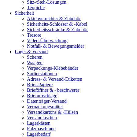
Sitz-/Steh-Lösungen
Teppiche
Sicherheit
Aktenvernichter & Zubehör
Sicherheits-Schlösser & -Kabel
Sicherheitsschränke & Zubehör
Tresore
Video-Überwachung
Notfall- & Bewegungsmelder
Lager & Versand
Scheren
Waagen
Verpackungs-Klebebänder
Sortierstationen
Adress- & Versand-Etiketten
Brief-Papiere
Brieföffner & - beschwerer
Briefumschläge
Datenträger-Versand
Verpackungsmittel
Versandkartons & -Hülsen
Versandtaschen
Lagerkästen
Falzmaschinen
Lagerbedarf