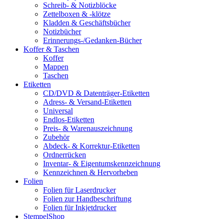
Schreib- & Notizblöcke
Zettelboxen & -klötze
Kladden & Geschäftsbücher
Notizbücher
Erinnerungs-/Gedanken-Bücher
Koffer & Taschen
Koffer
Mappen
Taschen
Etiketten
CD/DVD & Datenträger-Etiketten
Adress- & Versand-Etiketten
Universal
Endlos-Etiketten
Preis- & Warenauszeichnung
Zubehör
Abdeck- & Korrektur-Etiketten
Ordnerrücken
Inventar- & Eigentumskennzeichnung
Kennzeichnen & Hervorheben
Folien
Folien für Laserdrucker
Folien zur Handbeschriftung
Folien für Inkjetdrucker
StempelShop