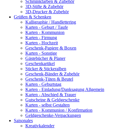
Schminkfarben & Zubehör
3D-Stifte & Zubehör
3D-Drucker & Zubehör
Grüßen & Schenken
Kalligraphie / Handlettering
Karten - Geburt / Taufe
Karten - Kommunion
Karten - Firmung
Karten - Hochzeit
Geschenk-Papiere & Boxen
Karten - Sonstige
Gästebücher & Planer
Geschenkartikel
Sticker & Stickeralben
Geschenk-Bänder & Zubehör
Geschenk-Tüten & Beutel
Karten - Geburtstag
Karten - Einladung/Danksagung Allgemein
Karten - Abschied & Trauer
Gutscheine & Geldgeschenke
Karten - selbst Gestalten
Karten - Kommunion / Konfirmation
Geldgeschenke-Verpackungen
Saisonales
Kreativkalender