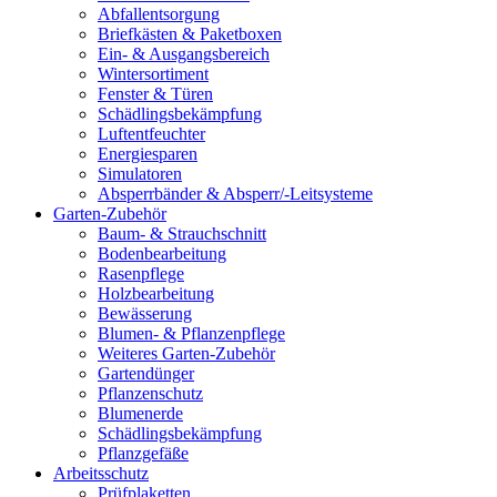
Abfallentsorgung
Briefkästen & Paketboxen
Ein- & Ausgangsbereich
Wintersortiment
Fenster & Türen
Schädlingsbekämpfung
Luftentfeuchter
Energiesparen
Simulatoren
Absperrbänder & Absperr/-Leitsysteme
Garten-Zubehör
Baum- & Strauchschnitt
Bodenbearbeitung
Rasenpflege
Holzbearbeitung
Bewässerung
Blumen- & Pflanzenpflege
Weiteres Garten-Zubehör
Gartendünger
Pflanzenschutz
Blumenerde
Schädlingsbekämpfung
Pflanzgefäße
Arbeitsschutz
Prüfplaketten