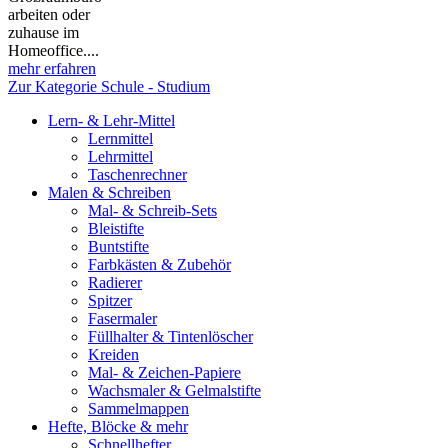
arbeiten oder
zuhause im
Homeoffice....
mehr erfahren
Zur Kategorie Schule - Studium
Lern- & Lehr-Mittel
Lernmittel
Lehrmittel
Taschenrechner
Malen & Schreiben
Mal- & Schreib-Sets
Bleistifte
Buntstifte
Farbkästen & Zubehör
Radierer
Spitzer
Fasermaler
Füllhalter & Tintenlöscher
Kreiden
Mal- & Zeichen-Papiere
Wachsmaler & Gelmalstifte
Sammelmappen
Hefte, Blöcke & mehr
Schnellhefter