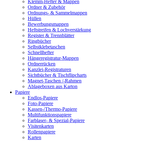
Klemm-Hefter & Mappen
Ordner & Zubehör
Ordnungs- & Sammelmappen
Hüllen
Bewerbungsmappen
Heftstreifen & Lochverstärkung
Register & Trennblätter
Ringbücher
Selbstklebetaschen
Schnellhefter
Hängeregistratur-Mappen
Ordnerrücken
Kanzlei-Registraturen
Sichtbücher & Tischflipcharts
Magnet-Taschen /-Rahmen
Ablageboxen aus Karton
Papiere
Endlos-Papiere
Foto-Papiere
Kassen-/Thermo-Papiere
Multifunktionspapiere
Farblaser- & Spezial-Papiere
Visitenkarten
Rollenpapiere
Karten