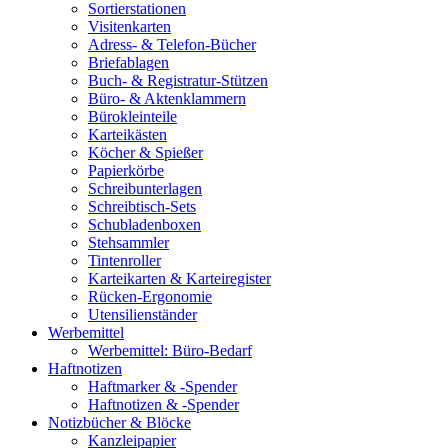
Sortierstationen
Visitenkarten
Adress- & Telefon-Bücher
Briefablagen
Buch- & Registratur-Stützen
Büro- & Aktenklammern
Bürokleinteile
Karteikästen
Köcher & Spießer
Papierkörbe
Schreibunterlagen
Schreibtisch-Sets
Schubladenboxen
Stehsammler
Tintenroller
Karteikarten & Karteiregister
Rücken-Ergonomie
Utensilienständer
Werbemittel
Werbemittel: Büro-Bedarf
Haftnotizen
Haftmarker & -Spender
Haftnotizen & -Spender
Notizbücher & Blöcke
Kanzleipapier