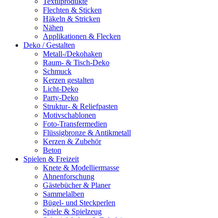
Textilprodukte
Flechten & Sticken
Häkeln & Stricken
Nähen
Applikationen & Flecken
Deko / Gestalten
Metall-/Dekohaken
Raum- & Tisch-Deko
Schmuck
Kerzen gestalten
Licht-Deko
Party-Deko
Struktur- & Reliefpasten
Motivschablonen
Foto-Transfermedien
Flüssigbronze & Antikmetall
Kerzen & Zubehör
Beton
Spielen & Freizeit
Knete & Modelliermasse
Ahnenforschung
Gästebücher & Planer
Sammelalben
Bügel- und Steckperlen
Spiele & Spielzeug