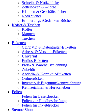
Schreib- & Notizblöcke
Zettelboxen & -klötze
Kladden & Geschäftsbücher
Notizbücher
Erinnerungs-/Gedanken-Bücher
Koffer & Taschen
Koffer
Mappen
Taschen
Etiketten
CD/DVD & Datenträger-Etiketten
Adress- & Versand-Etiketten
Universal
Endlos-Etiketten
Preis- & Warenauszeichnung
Zubehör
Abdeck- & Korrektur-Etiketten
Ordnerrücken
Inventar- & Eigentumskennzeichnung
Kennzeichnen & Hervorheben
Folien
Folien für Laserdrucker
Folien zur Handbeschriftung
Folien für Inkjetdrucker
StempelShop