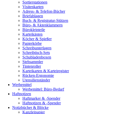
Sortierstationen
Visitenkarten
Adress- & Telefon-Bücher
Briefablagen
Buch- & Registratur-Stützen
Büro- & Aktenklammern
Bürokleinteile
Karteikästen
Köcher & Spießer
Papierkörbe
Schreibunterlagen
Schreibtisch-Sets
Schubladenboxen
Stehsammler
Tintenroller
Karteikarten & Karteiregister
Rücken-Ergonomie
Utensilienständer
Werbemittel
Werbemittel: Büro-Bedarf
Haftnotizen
Haftmarker & -Spender
Haftnotizen & -Spender
Notizbücher & Blöcke
Kanzleipapier