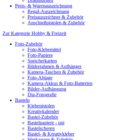
Drahtbürsten
Preis- & Warenauszeichnung
Regal-Auszeichnung
Preisauszeichner & Zubehör
Anschießpistolen & Zubehör
Zur Kategorie Hobby & Freizeit
Foto-Zubehör
Foto-Klebemittel
Foto-Papiere
Speicherkarten
Bilderrahmen & Aufhänger
Kamera-Taschen & Zubehör
Foto-Ablage
Kamera-Akkus & Foto-Batterien
Bilder-Aufhängung
Dia-Fotografie
Basteln
Klebepistolen
Kreativkalender
Bastel-Zubehör
Bastelpapiere - uni
Bastelscheren
Bastel- & Kreativkleber
Werkzeuge & Zubehör