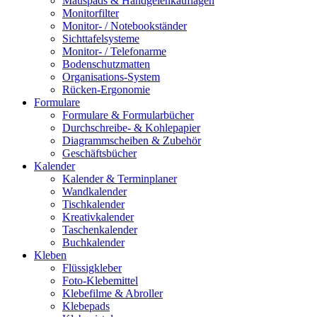
Mauspads & Handgelenkauflagen
Monitorfilter
Monitor- / Notebookständer
Sichttafelsysteme
Monitor- / Telefonarme
Bodenschutzmatten
Organisations-System
Rücken-Ergonomie
Formulare
Formulare & Formularbücher
Durchschreibe- & Kohlepapier
Diagrammscheiben & Zubehör
Geschäftsbücher
Kalender
Kalender & Terminplaner
Wandkalender
Tischkalender
Kreativkalender
Taschenkalender
Buchkalender
Kleben
Flüssigkleber
Foto-Klebemittel
Klebefilme & Abroller
Klebepads