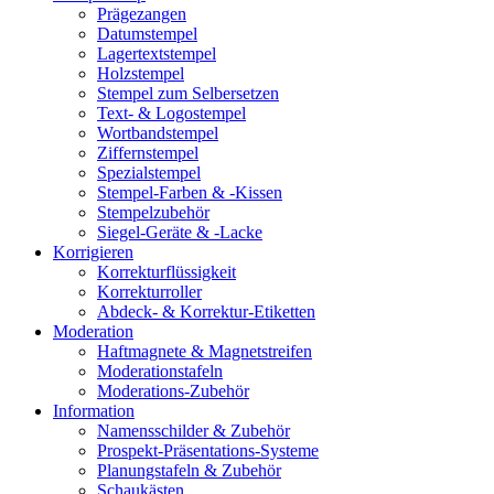
Prägezangen
Datumstempel
Lagertextstempel
Holzstempel
Stempel zum Selbersetzen
Text- & Logostempel
Wortbandstempel
Ziffernstempel
Spezialstempel
Stempel-Farben & -Kissen
Stempelzubehör
Siegel-Geräte & -Lacke
Korrigieren
Korrekturflüssigkeit
Korrekturroller
Abdeck- & Korrektur-Etiketten
Moderation
Haftmagnete & Magnetstreifen
Moderationstafeln
Moderations-Zubehör
Information
Namensschilder & Zubehör
Prospekt-Präsentations-Systeme
Planungstafeln & Zubehör
Schaukästen