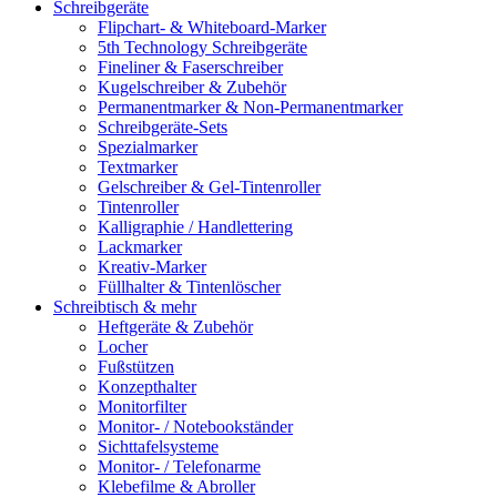
Schreibgeräte
Flipchart- & Whiteboard-Marker
5th Technology Schreibgeräte
Fineliner & Faserschreiber
Kugelschreiber & Zubehör
Permanentmarker & Non-Permanentmarker
Schreibgeräte-Sets
Spezialmarker
Textmarker
Gelschreiber & Gel-Tintenroller
Tintenroller
Kalligraphie / Handlettering
Lackmarker
Kreativ-Marker
Füllhalter & Tintenlöscher
Schreibtisch & mehr
Heftgeräte & Zubehör
Locher
Fußstützen
Konzepthalter
Monitorfilter
Monitor- / Notebookständer
Sichttafelsysteme
Monitor- / Telefonarme
Klebefilme & Abroller