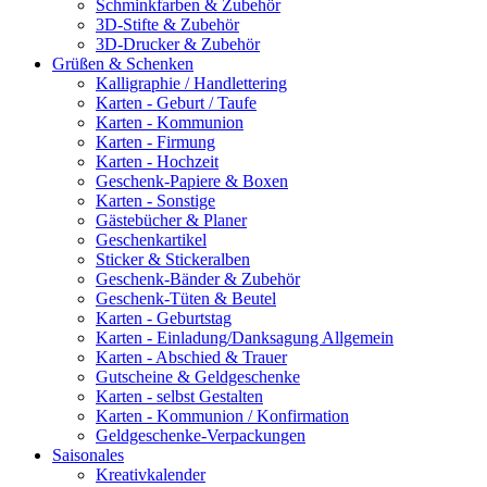
Schminkfarben & Zubehör
3D-Stifte & Zubehör
3D-Drucker & Zubehör
Grüßen & Schenken
Kalligraphie / Handlettering
Karten - Geburt / Taufe
Karten - Kommunion
Karten - Firmung
Karten - Hochzeit
Geschenk-Papiere & Boxen
Karten - Sonstige
Gästebücher & Planer
Geschenkartikel
Sticker & Stickeralben
Geschenk-Bänder & Zubehör
Geschenk-Tüten & Beutel
Karten - Geburtstag
Karten - Einladung/Danksagung Allgemein
Karten - Abschied & Trauer
Gutscheine & Geldgeschenke
Karten - selbst Gestalten
Karten - Kommunion / Konfirmation
Geldgeschenke-Verpackungen
Saisonales
Kreativkalender