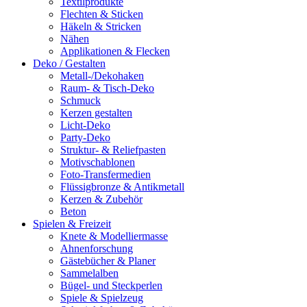
Textilprodukte
Flechten & Sticken
Häkeln & Stricken
Nähen
Applikationen & Flecken
Deko / Gestalten
Metall-/Dekohaken
Raum- & Tisch-Deko
Schmuck
Kerzen gestalten
Licht-Deko
Party-Deko
Struktur- & Reliefpasten
Motivschablonen
Foto-Transfermedien
Flüssigbronze & Antikmetall
Kerzen & Zubehör
Beton
Spielen & Freizeit
Knete & Modelliermasse
Ahnenforschung
Gästebücher & Planer
Sammelalben
Bügel- und Steckperlen
Spiele & Spielzeug