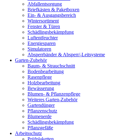
Abfallentsorgung
Briefkästen & Paketboxen
Ein- & Ausgangsbereich
Wintersortiment
Fenster & Türen
Schädlingsbekämpfung
Luftentfeuchter
Energiesparen
Simulatoren
Absperrbänder & Absperr/-Leitsysteme
Garten-Zubehör
Baum- & Strauchschnitt
Bodenbearbeitung
Rasenpflege
Holzbearbeitung
Bewässerung
Blumen- & Pflanzenpflege
Weiteres Garten-Zubehör
Gartendünger
Pflanzenschutz
Blumenerde
Schädlingsbekämpfung
Pflanzgefäße
Arbeitsschutz
Prüfplaketten