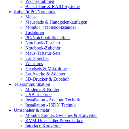
Wechselrahmen
Back Plane & RAID Systeme
Zubehör PC/Notebook
Mäuse
Mauspads & Handgelenkauflagen
Monitor- / Notebookständer
Tastaturen
PC/Notebook Sicherheit
Notebook-Taschen
Notebook-Zubehör
Maus-Tastatur-Sets
Lautsprecher
Webcams
Headsets & Mikrofone
Laufwerke & Adapter
3D-Drucker & Zubehör
Telekommunikation
Modems & Router
USB Telefone
Installation - Analoge Technik
Installation - ISDN Technik
Umschalter & mehr
Monitor Splitter, Switches & Konverter
KVM-Umschalter & Verstärker
Interface Konverter