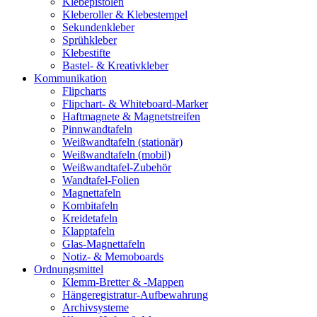
Klebepistolen
Kleberoller & Klebestempel
Sekundenkleber
Sprühkleber
Klebestifte
Bastel- & Kreativkleber
Kommunikation
Flipcharts
Flipchart- & Whiteboard-Marker
Haftmagnete & Magnetstreifen
Pinnwandtafeln
Weißwandtafeln (stationär)
Weißwandtafeln (mobil)
Weißwandtafel-Zubehör
Wandtafel-Folien
Magnettafeln
Kombitafeln
Kreidetafeln
Klapptafeln
Glas-Magnettafeln
Notiz- & Memoboards
Ordnungsmittel
Klemm-Bretter & -Mappen
Hängeregistratur-Aufbewahrung
Archivsysteme