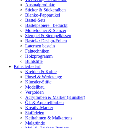
Ausmalprodukte
Sticker & Stickeralben
Blanko-Pappartikel
Bastel-Sets
Bastelpapiere - beduckt
Motivlocher & Stanzer
Stempel & Stempelkissen
Bastel- / Design-Folien
Laternen basteln
Falttechniken
Holzprogramm
Buntstifte
Künstlerbedarf
Kreiden & Kohle
Pinsel & Werkzeuge
Künstler-Stifte
Modellbau
Vergolden
Acrylfarben & Marker (Künstler)
Öl- & Aquarellfarben
Kreativ-Marker
Staffeleien
Keilrahmen & Malkartons
Malgründe