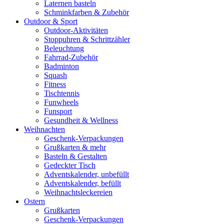
Laternen basteln
Schminkfarben & Zubehör
Outdoor & Sport
Outdoor-Aktivitäten
Stoppuhren & Schrittzähler
Beleuchtung
Fahrrad-Zubehör
Badminton
Squash
Fitness
Tischtennis
Funwheels
Funsport
Gesundheit & Wellness
Weihnachten
Geschenk-Verpackungen
Grußkarten & mehr
Basteln & Gestalten
Gedeckter Tisch
Adventskalender, unbefüllt
Adventskalender, befüllt
Weihnachtsleckereien
Ostern
Grußkarten
Geschenk-Verpackungen