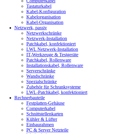
Computerkabel
Tastaturkabel
Kabel-Konfiguration
Kabelorganisation
Kabel-Organisation
Netzwerk, passiv
Netzwerkschränke
Netzwerk-Installation
Patchkabel, konfektioniert
LWL Netzwerk-Installation
IT-Werkzeuge & Testgeräte
Patchkabel, Rollenware
Installationskabel, Rollenware
Serverschränke
Wandschränke
Spezialschränke
Zubehör für Schranksysteme
LWL-Patchkabel, konfektioniert
Rechnerbauteile
Festplatten-Gehäuse
Computerkabel
Schnittstellenkarten
Kühler & Lüfter
Einbaurahmen
PC & Server Netzteile