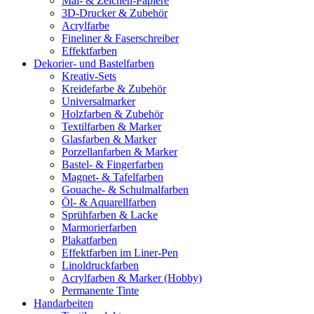
Mal- & Zeichen-Papiere
3D-Drucker & Zubehör
Acrylfarbe
Fineliner & Faserschreiber
Effektfarben
Dekorier- und Bastelfarben
Kreativ-Sets
Kreidefarbe & Zubehör
Universalmarker
Holzfarben & Zubehör
Textilfarben & Marker
Glasfarben & Marker
Porzellanfarben & Marker
Bastel- & Fingerfarben
Magnet- & Tafelfarben
Gouache- & Schulmalfarben
Öl- & Aquarellfarben
Sprühfarben & Lacke
Marmorierfarben
Plakatfarben
Effektfarben im Liner-Pen
Linoldruckfarben
Acrylfarben & Marker (Hobby)
Permanente Tinte
Handarbeiten