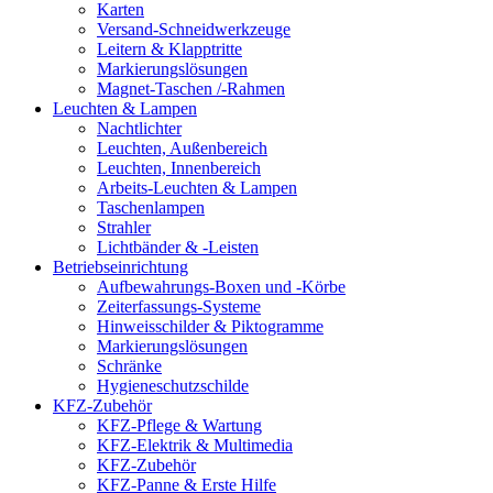
Karten
Versand-Schneidwerkzeuge
Leitern & Klapptritte
Markierungslösungen
Magnet-Taschen /-Rahmen
Leuchten & Lampen
Nachtlichter
Leuchten, Außenbereich
Leuchten, Innenbereich
Arbeits-Leuchten & Lampen
Taschenlampen
Strahler
Lichtbänder & -Leisten
Betriebseinrichtung
Aufbewahrungs-Boxen und -Körbe
Zeiterfassungs-Systeme
Hinweisschilder & Piktogramme
Markierungslösungen
Schränke
Hygieneschutzschilde
KFZ-Zubehör
KFZ-Pflege & Wartung
KFZ-Elektrik & Multimedia
KFZ-Zubehör
KFZ-Panne & Erste Hilfe