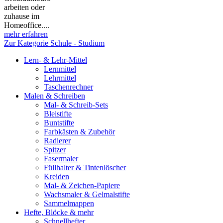
arbeiten oder
zuhause im
Homeoffice....
mehr erfahren
Zur Kategorie Schule - Studium
Lern- & Lehr-Mittel
Lernmittel
Lehrmittel
Taschenrechner
Malen & Schreiben
Mal- & Schreib-Sets
Bleistifte
Buntstifte
Farbkästen & Zubehör
Radierer
Spitzer
Fasermaler
Füllhalter & Tintenlöscher
Kreiden
Mal- & Zeichen-Papiere
Wachsmaler & Gelmalstifte
Sammelmappen
Hefte, Blöcke & mehr
Schnellhefter