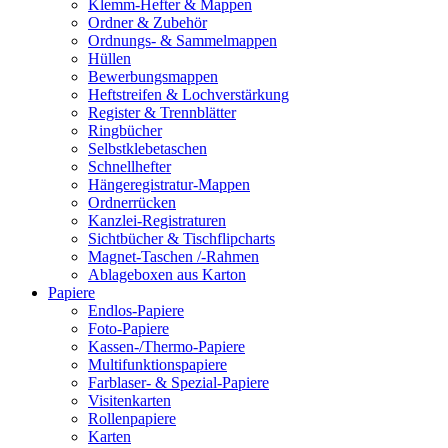
Klemm-Hefter & Mappen
Ordner & Zubehör
Ordnungs- & Sammelmappen
Hüllen
Bewerbungsmappen
Heftstreifen & Lochverstärkung
Register & Trennblätter
Ringbücher
Selbstklebetaschen
Schnellhefter
Hängeregistratur-Mappen
Ordnerrücken
Kanzlei-Registraturen
Sichtbücher & Tischflipcharts
Magnet-Taschen /-Rahmen
Ablageboxen aus Karton
Papiere
Endlos-Papiere
Foto-Papiere
Kassen-/Thermo-Papiere
Multifunktionspapiere
Farblaser- & Spezial-Papiere
Visitenkarten
Rollenpapiere
Karten