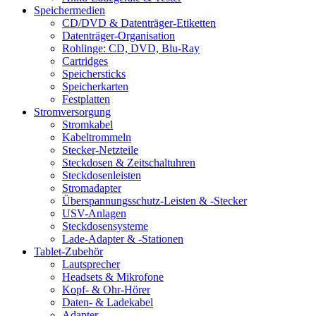
Speichermedien
CD/DVD & Datenträger-Etiketten
Datenträger-Organisation
Rohlinge: CD, DVD, Blu-Ray
Cartridges
Speichersticks
Speicherkarten
Festplatten
Stromversorgung
Stromkabel
Kabeltrommeln
Stecker-Netzteile
Steckdosen & Zeitschaltuhren
Steckdosenleisten
Stromadapter
Überspannungsschutz-Leisten & -Stecker
USV-Anlagen
Steckdosensysteme
Lade-Adapter & -Stationen
Tablet-Zubehör
Lautsprecher
Headsets & Mikrofone
Kopf- & Ohr-Hörer
Daten- & Ladekabel
Adapter