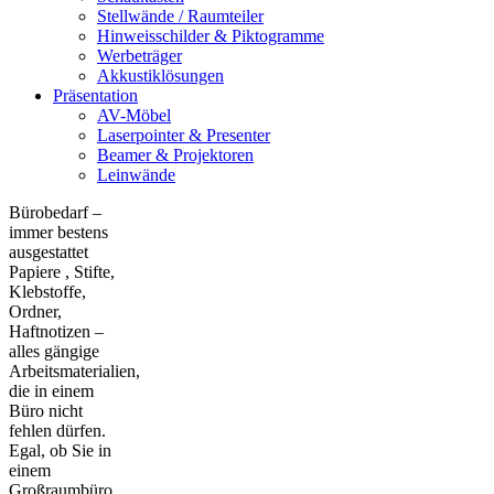
Stellwände / Raumteiler
Hinweisschilder & Piktogramme
Werbeträger
Akkustiklösungen
Präsentation
AV-Möbel
Laserpointer & Presenter
Beamer & Projektoren
Leinwände
Bürobedarf –
immer bestens
ausgestattet
Papiere , Stifte,
Klebstoffe,
Ordner,
Haftnotizen –
alles gängige
Arbeitsmaterialien,
die in einem
Büro nicht
fehlen dürfen.
Egal, ob Sie in
einem
Großraumbüro