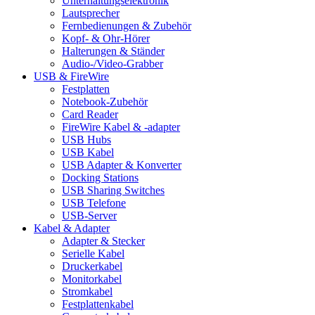
Unterhaltungselektronik
Lautsprecher
Fernbedienungen & Zubehör
Kopf- & Ohr-Hörer
Halterungen & Ständer
Audio-/Video-Grabber
USB & FireWire
Festplatten
Notebook-Zubehör
Card Reader
FireWire Kabel & -adapter
USB Hubs
USB Kabel
USB Adapter & Konverter
Docking Stations
USB Sharing Switches
USB Telefone
USB-Server
Kabel & Adapter
Adapter & Stecker
Serielle Kabel
Druckerkabel
Monitorkabel
Stromkabel
Festplattenkabel