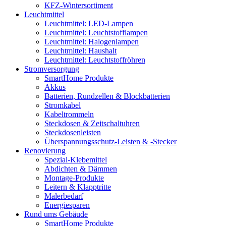
KFZ-Wintersortiment
Leuchtmittel
Leuchtmittel: LED-Lampen
Leuchtmittel: Leuchtstofflampen
Leuchtmittel: Halogenlampen
Leuchtmittel: Haushalt
Leuchtmittel: Leuchtstoffröhren
Stromversorgung
SmartHome Produkte
Akkus
Batterien, Rundzellen & Blockbatterien
Stromkabel
Kabeltrommeln
Steckdosen & Zeitschaltuhren
Steckdosenleisten
Überspannungsschutz-Leisten & -Stecker
Renovierung
Spezial-Klebemittel
Abdichten & Dämmen
Montage-Produkte
Leitern & Klapptritte
Malerbedarf
Energiesparen
Rund ums Gebäude
SmartHome Produkte