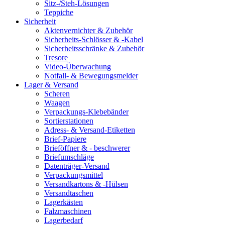
Sitz-/Steh-Lösungen
Teppiche
Sicherheit
Aktenvernichter & Zubehör
Sicherheits-Schlösser & -Kabel
Sicherheitsschränke & Zubehör
Tresore
Video-Überwachung
Notfall- & Bewegungsmelder
Lager & Versand
Scheren
Waagen
Verpackungs-Klebebänder
Sortierstationen
Adress- & Versand-Etiketten
Brief-Papiere
Brieföffner & - beschwerer
Briefumschläge
Datenträger-Versand
Verpackungsmittel
Versandkartons & -Hülsen
Versandtaschen
Lagerkästen
Falzmaschinen
Lagerbedarf