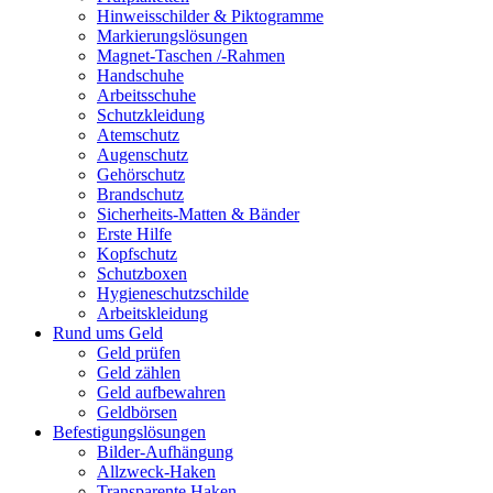
Hinweisschilder & Piktogramme
Markierungslösungen
Magnet-Taschen /-Rahmen
Handschuhe
Arbeitsschuhe
Schutzkleidung
Atemschutz
Augenschutz
Gehörschutz
Brandschutz
Sicherheits-Matten & Bänder
Erste Hilfe
Kopfschutz
Schutzboxen
Hygieneschutzschilde
Arbeitskleidung
Rund ums Geld
Geld prüfen
Geld zählen
Geld aufbewahren
Geldbörsen
Befestigungslösungen
Bilder-Aufhängung
Allzweck-Haken
Transparente Haken