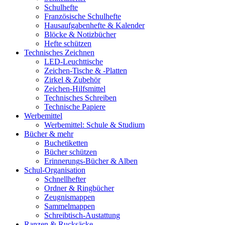
Schulhefte
Französische Schulhefte
Hausaufgabenhefte & Kalender
Blöcke & Notizbücher
Hefte schützen
Technisches Zeichnen
LED-Leuchttische
Zeichen-Tische & -Platten
Zirkel & Zubehör
Zeichen-Hilfsmittel
Technisches Schreiben
Technische Papiere
Werbemittel
Werbemittel: Schule & Studium
Bücher & mehr
Buchetiketten
Bücher schützen
Erinnerungs-Bücher & Alben
Schul-Organisation
Schnellhefter
Ordner & Ringbücher
Zeugnismappen
Sammelmappen
Schreibtisch-Austattung
Ranzen & Rucksäcke