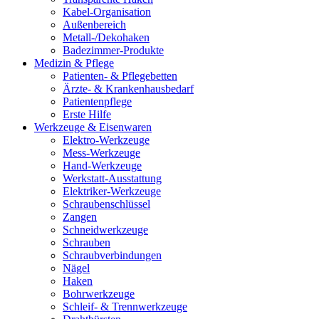
Kabel-Organisation
Außenbereich
Metall-/Dekohaken
Badezimmer-Produkte
Medizin & Pflege
Patienten- & Pflegebetten
Ärzte- & Krankenhausbedarf
Patientenpflege
Erste Hilfe
Werkzeuge & Eisenwaren
Elektro-Werkzeuge
Mess-Werkzeuge
Hand-Werkzeuge
Werkstatt-Ausstattung
Elektriker-Werkzeuge
Schraubenschlüssel
Zangen
Schneidwerkzeuge
Schrauben
Schraubverbindungen
Nägel
Haken
Bohrwerkzeuge
Schleif- & Trennwerkzeuge