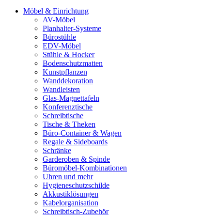
Möbel & Einrichtung
AV-Möbel
Planhalter-Systeme
Bürostühle
EDV-Möbel
Stühle & Hocker
Bodenschutzmatten
Kunstpflanzen
Wanddekoration
Wandleisten
Glas-Magnettafeln
Konferenztische
Schreibtische
Tische & Theken
Büro-Container & Wagen
Regale & Sideboards
Schränke
Garderoben & Spinde
Büromöbel-Kombinationen
Uhren und mehr
Hygieneschutzschilde
Akkustiklösungen
Kabelorganisation
Schreibtisch-Zubehör