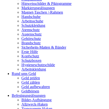
Hinweisschilder & Piktogramme
Markierungslösungen
Magnet-Taschen /-Rahmen
Handschuhe
Arbeitsschuhe
Schutzkleidung
Atemschutz
Augenschutz
Gehörschutz
Brandschutz
Sicherheits-Matten & Bänder
Erste Hilfe
Kopfschutz
Schutzboxen
Hygieneschutzschilde
Arbeitskleidung
Rund ums Geld
Geld prüfen
Geld zählen
Geld aufbewahren
Geldbörsen
Befestigungslösungen
Bilder-Aufhängung
Allzweck-Haken
Transparente Haken