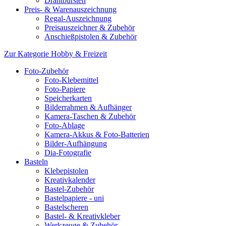
Drahtbürsten
Preis- & Warenauszeichnung
Regal-Auszeichnung
Preisauszeichner & Zubehör
Anschießpistolen & Zubehör
Zur Kategorie Hobby & Freizeit
Foto-Zubehör
Foto-Klebemittel
Foto-Papiere
Speicherkarten
Bilderrahmen & Aufhänger
Kamera-Taschen & Zubehör
Foto-Ablage
Kamera-Akkus & Foto-Batterien
Bilder-Aufhängung
Dia-Fotografie
Basteln
Klebepistolen
Kreativkalender
Bastel-Zubehör
Bastelpapiere - uni
Bastelscheren
Bastel- & Kreativkleber
Werkzeuge & Zubehör