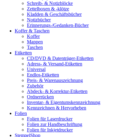
Schreib- & Notizblöcke
Zettelboxen & -klötze
Kladden & Geschäftsbücher
Notizbücher
Erinnerungs-/Gedanken-Bücher
Koffer & Taschen
Koffer
Mappen
Taschen
Etiketten
CD/DVD & Datenträger-Etiketten
Adress- & Versand-Etiketten
Universal
Endlos-Etiketten
Preis- & Warenauszeichnung
Zubehör
Abdeck- & Korrektur-Etiketten
Ordnerrücken
Inventar- & Eigentumskennzeichnung
Kennzeichnen & Hervorheben
Folien
Folien für Laserdrucker
Folien zur Handbeschriftung
Folien für Inkjetdrucker
StempelShop