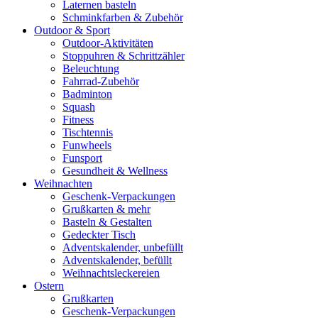
Laternen basteln
Schminkfarben & Zubehör
Outdoor & Sport
Outdoor-Aktivitäten
Stoppuhren & Schrittzähler
Beleuchtung
Fahrrad-Zubehör
Badminton
Squash
Fitness
Tischtennis
Funwheels
Funsport
Gesundheit & Wellness
Weihnachten
Geschenk-Verpackungen
Grußkarten & mehr
Basteln & Gestalten
Gedeckter Tisch
Adventskalender, unbefüllt
Adventskalender, befüllt
Weihnachtsleckereien
Ostern
Grußkarten
Geschenk-Verpackungen