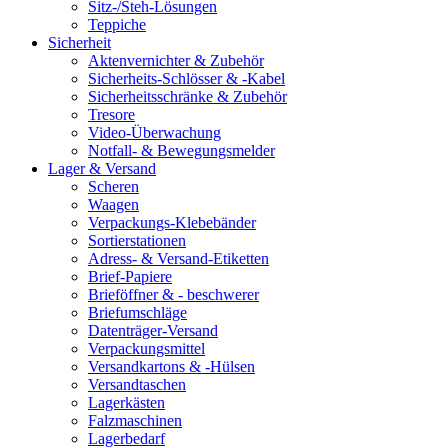
Sitz-/Steh-Lösungen
Teppiche
Sicherheit
Aktenvernichter & Zubehör
Sicherheits-Schlösser & -Kabel
Sicherheitsschränke & Zubehör
Tresore
Video-Überwachung
Notfall- & Bewegungsmelder
Lager & Versand
Scheren
Waagen
Verpackungs-Klebebänder
Sortierstationen
Adress- & Versand-Etiketten
Brief-Papiere
Brieföffner & - beschwerer
Briefumschläge
Datenträger-Versand
Verpackungsmittel
Versandkartons & -Hülsen
Versandtaschen
Lagerkästen
Falzmaschinen
Lagerbedarf