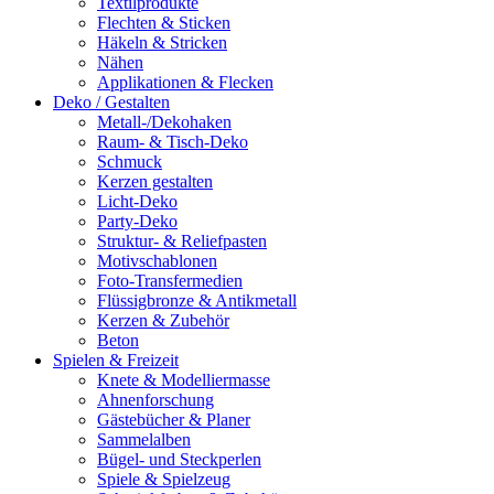
Textilprodukte
Flechten & Sticken
Häkeln & Stricken
Nähen
Applikationen & Flecken
Deko / Gestalten
Metall-/Dekohaken
Raum- & Tisch-Deko
Schmuck
Kerzen gestalten
Licht-Deko
Party-Deko
Struktur- & Reliefpasten
Motivschablonen
Foto-Transfermedien
Flüssigbronze & Antikmetall
Kerzen & Zubehör
Beton
Spielen & Freizeit
Knete & Modelliermasse
Ahnenforschung
Gästebücher & Planer
Sammelalben
Bügel- und Steckperlen
Spiele & Spielzeug