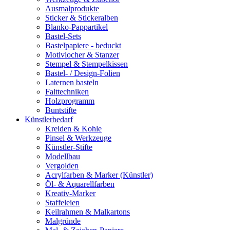
Ausmalprodukte
Sticker & Stickeralben
Blanko-Pappartikel
Bastel-Sets
Bastelpapiere - beduckt
Motivlocher & Stanzer
Stempel & Stempelkissen
Bastel- / Design-Folien
Laternen basteln
Falttechniken
Holzprogramm
Buntstifte
Künstlerbedarf
Kreiden & Kohle
Pinsel & Werkzeuge
Künstler-Stifte
Modellbau
Vergolden
Acrylfarben & Marker (Künstler)
Öl- & Aquarellfarben
Kreativ-Marker
Staffeleien
Keilrahmen & Malkartons
Malgründe