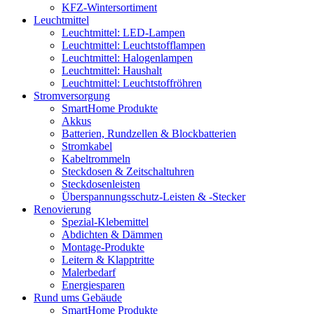
KFZ-Wintersortiment
Leuchtmittel
Leuchtmittel: LED-Lampen
Leuchtmittel: Leuchtstofflampen
Leuchtmittel: Halogenlampen
Leuchtmittel: Haushalt
Leuchtmittel: Leuchtstoffröhren
Stromversorgung
SmartHome Produkte
Akkus
Batterien, Rundzellen & Blockbatterien
Stromkabel
Kabeltrommeln
Steckdosen & Zeitschaltuhren
Steckdosenleisten
Überspannungsschutz-Leisten & -Stecker
Renovierung
Spezial-Klebemittel
Abdichten & Dämmen
Montage-Produkte
Leitern & Klapptritte
Malerbedarf
Energiesparen
Rund ums Gebäude
SmartHome Produkte