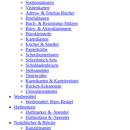
Sortierstationen
Visitenkarten
Adress- & Telefon-Bücher
Briefablagen
Buch- & Registratur-Stützen
Büro- & Aktenklammern
Bürokleinteile
Karteikästen
Köcher & Spießer
Papierkörbe
Schreibunterlagen
Schreibtisch-Sets
Schubladenboxen
Stehsammler
Tintenroller
Karteikarten & Karteiregister
Rücken-Ergonomie
Utensilienständer
Werbemittel
Werbemittel: Büro-Bedarf
Haftnotizen
Haftmarker & -Spender
Haftnotizen & -Spender
Notizbücher & Blöcke
Kanzleipapier