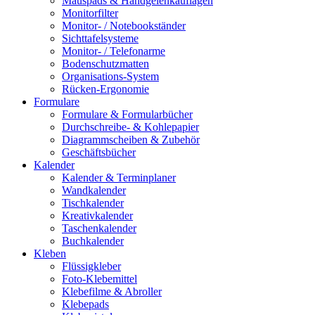
Mauspads & Handgelenkauflagen
Monitorfilter
Monitor- / Notebookständer
Sichttafelsysteme
Monitor- / Telefonarme
Bodenschutzmatten
Organisations-System
Rücken-Ergonomie
Formulare
Formulare & Formularbücher
Durchschreibe- & Kohlepapier
Diagrammscheiben & Zubehör
Geschäftsbücher
Kalender
Kalender & Terminplaner
Wandkalender
Tischkalender
Kreativkalender
Taschenkalender
Buchkalender
Kleben
Flüssigkleber
Foto-Klebemittel
Klebefilme & Abroller
Klebepads