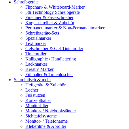
Schreibgeräte
Flipchart- & Whiteboard-Marker
5th Technology Schreibgeräte
Fineliner & Faserschreiber
Kugelschreiber & Zubehör
Permanentmarker & Non-Permanentmarker
Schreibgeräte-Sets
Spezialmarker
Textmarker
Gelschreiber & Gel-Tintenroller
Tintenroller
Kalligraphie / Handlettering
Lackmarker
Kreativ-Marker
Füllhalter & Tintenlöscher
Schreibtisch & mehr
Heftgeräte & Zubehör
Locher
Fußstützen
Konzepthalter
Monitorfilter
Monitor- / Notebookständer
Sichttafelsysteme
Monitor- / Telefonarme
Klebefilme & Abroller