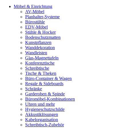
Möbel & Einrichtung
AV-Möbel
Planhalter-Systeme
Bürostühle
EDV-Möbel
Stühle & Hocker
Bodenschutzmatten
Kunstpflanzen
Wanddekoration
Wandleisten
Glas-Magnettafeln
Konferenztische
Schreibtische
Tische & Theken
Büro-Container & Wagen
Regale & Sideboards
Schränke
Garderoben & Spinde
Büromöbel-Kombinationen
Uhren und mehr
Hygieneschutzschilde
Akkustiklösungen
Kabelorganisation
Schreibtisch-Zubehör