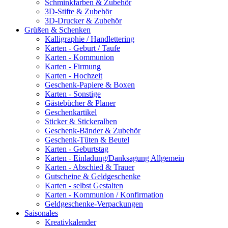
Schminkfarben & Zubehör
3D-Stifte & Zubehör
3D-Drucker & Zubehör
Grüßen & Schenken
Kalligraphie / Handlettering
Karten - Geburt / Taufe
Karten - Kommunion
Karten - Firmung
Karten - Hochzeit
Geschenk-Papiere & Boxen
Karten - Sonstige
Gästebücher & Planer
Geschenkartikel
Sticker & Stickeralben
Geschenk-Bänder & Zubehör
Geschenk-Tüten & Beutel
Karten - Geburtstag
Karten - Einladung/Danksagung Allgemein
Karten - Abschied & Trauer
Gutscheine & Geldgeschenke
Karten - selbst Gestalten
Karten - Kommunion / Konfirmation
Geldgeschenke-Verpackungen
Saisonales
Kreativkalender