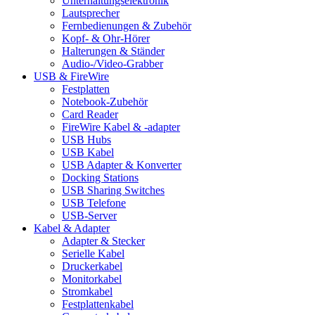
Unterhaltungselektronik
Lautsprecher
Fernbedienungen & Zubehör
Kopf- & Ohr-Hörer
Halterungen & Ständer
Audio-/Video-Grabber
USB & FireWire
Festplatten
Notebook-Zubehör
Card Reader
FireWire Kabel & -adapter
USB Hubs
USB Kabel
USB Adapter & Konverter
Docking Stations
USB Sharing Switches
USB Telefone
USB-Server
Kabel & Adapter
Adapter & Stecker
Serielle Kabel
Druckerkabel
Monitorkabel
Stromkabel
Festplattenkabel