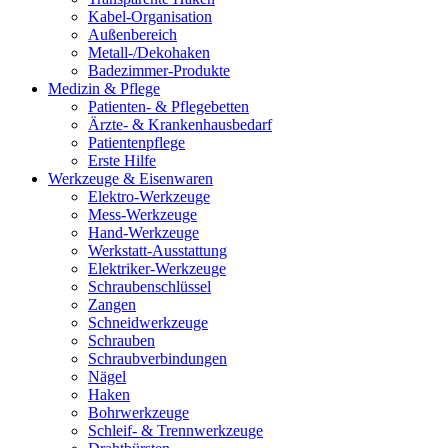
Kabel-Organisation
Außenbereich
Metall-/Dekohaken
Badezimmer-Produkte
Medizin & Pflege
Patienten- & Pflegebetten
Ärzte- & Krankenhausbedarf
Patientenpflege
Erste Hilfe
Werkzeuge & Eisenwaren
Elektro-Werkzeuge
Mess-Werkzeuge
Hand-Werkzeuge
Werkstatt-Ausstattung
Elektriker-Werkzeuge
Schraubenschlüssel
Zangen
Schneidwerkzeuge
Schrauben
Schraubverbindungen
Nägel
Haken
Bohrwerkzeuge
Schleif- & Trennwerkzeuge