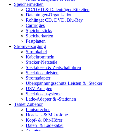
Speichermedien
CD/DVD & Datenträger-Etiketten
Datenträger-Organisation
Rohlinge: CD, DVD, Blu-Ray
Cartridges
Speichersticks
Speicherkarten
Festplatten
Stromversorgung
Stromkabel
Kabeltrommeln
Stecker-Netzteile
Steckdosen & Zeitschaltuhren
Steckdosenleisten
Stromadapter
Überspannungsschutz-Leisten & -Stecker
USV-Anlagen
Steckdosensysteme
Lade-Adapter & -Stationen
Tablet-Zubehör
Lautsprecher
Headsets & Mikrofone
Kopf- & Ohr-Hörer
Daten- & Ladekabel
Adapter