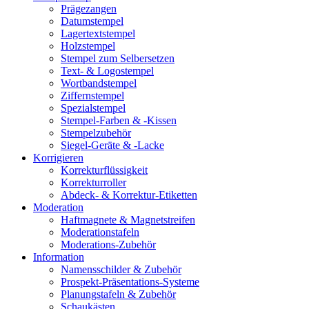
Prägezangen
Datumstempel
Lagertextstempel
Holzstempel
Stempel zum Selbersetzen
Text- & Logostempel
Wortbandstempel
Ziffernstempel
Spezialstempel
Stempel-Farben & -Kissen
Stempelzubehör
Siegel-Geräte & -Lacke
Korrigieren
Korrekturflüssigkeit
Korrekturroller
Abdeck- & Korrektur-Etiketten
Moderation
Haftmagnete & Magnetstreifen
Moderationstafeln
Moderations-Zubehör
Information
Namensschilder & Zubehör
Prospekt-Präsentations-Systeme
Planungstafeln & Zubehör
Schaukästen