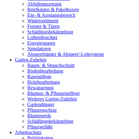
Abfallentsorgung
Briefkästen & Paketboxen
Ein- & Ausgangsbereich
Wintersortiment
Fenster & Türen
Schädlingsbekämpfung
Luftentfeuchter
Energiesparen
Simulatoren
Absperrbänder & Absperr/-Leitsysteme
Garten-Zubehör
Baum- & Strauchschnitt
Bodenbearbeitung
Rasenpflege
Holzbearbeitung
Bewässerung
Blumen- & Pflanzenpflege
Weiteres Garten-Zubehör
Gartendünger
Pflanzenschutz
Blumenerde
Schädlingsbekämpfung
Pflanzgefäße
Arbeitsschutz
Prüfplaketten