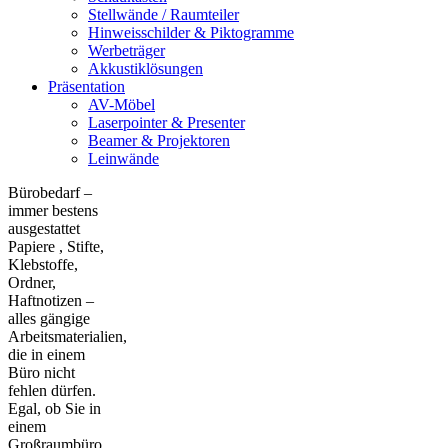
Stellwände / Raumteiler
Hinweisschilder & Piktogramme
Werbeträger
Akkustiklösungen
Präsentation
AV-Möbel
Laserpointer & Presenter
Beamer & Projektoren
Leinwände
Bürobedarf –
immer bestens
ausgestattet
Papiere , Stifte,
Klebstoffe,
Ordner,
Haftnotizen –
alles gängige
Arbeitsmaterialien,
die in einem
Büro nicht
fehlen dürfen.
Egal, ob Sie in
einem
Großraumbüro