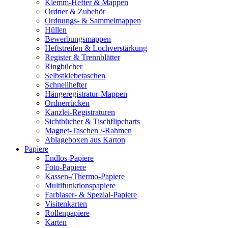
Klemm-Hefter & Mappen
Ordner & Zubehör
Ordnungs- & Sammelmappen
Hüllen
Bewerbungsmappen
Heftstreifen & Lochverstärkung
Register & Trennblätter
Ringbücher
Selbstklebetaschen
Schnellhefter
Hängeregistratur-Mappen
Ordnerrücken
Kanzlei-Registraturen
Sichtbücher & Tischflipcharts
Magnet-Taschen /-Rahmen
Ablageboxen aus Karton
Papiere
Endlos-Papiere
Foto-Papiere
Kassen-/Thermo-Papiere
Multifunktionspapiere
Farblaser- & Spezial-Papiere
Visitenkarten
Rollenpapiere
Karten