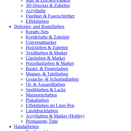
Mal- & Zeichen-Papiere
3D-Drucker & Zubehör
Acrylfarbe
Fineliner & Faserschreiber
Effektfarben
Dekorier- und Bastelfarben
Kreativ-Sets
Kreidefarbe & Zubehör
Universalmarker
Holzfarben & Zubehör
Textilfarben & Marker
Glasfarben & Marker
Porzellanfarben & Marker
Bastel- & Fingerfarben
Magnet- & Tafelfarben
Gouache- & Schulmalfarben
Öl- & Aquarellfarben
Sprühfarben & Lacke
Marmorierfarben
Plakatfarben
Effektfarben im Liner-Pen
Linoldruckfarben
Acrylfarben & Marker (Hobby)
Permanente Tinte
Handarbeiten