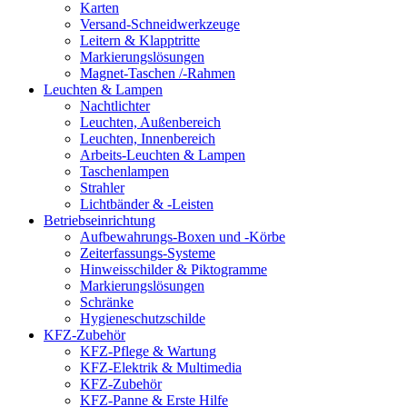
Karten
Versand-Schneidwerkzeuge
Leitern & Klapptritte
Markierungslösungen
Magnet-Taschen /-Rahmen
Leuchten & Lampen
Nachtlichter
Leuchten, Außenbereich
Leuchten, Innenbereich
Arbeits-Leuchten & Lampen
Taschenlampen
Strahler
Lichtbänder & -Leisten
Betriebseinrichtung
Aufbewahrungs-Boxen und -Körbe
Zeiterfassungs-Systeme
Hinweisschilder & Piktogramme
Markierungslösungen
Schränke
Hygieneschutzschilde
KFZ-Zubehör
KFZ-Pflege & Wartung
KFZ-Elektrik & Multimedia
KFZ-Zubehör
KFZ-Panne & Erste Hilfe