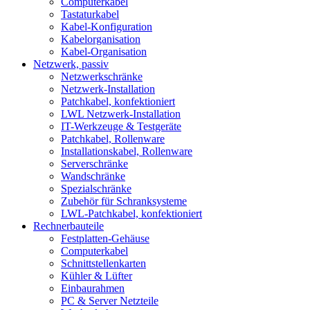
Computerkabel
Tastaturkabel
Kabel-Konfiguration
Kabelorganisation
Kabel-Organisation
Netzwerk, passiv
Netzwerkschränke
Netzwerk-Installation
Patchkabel, konfektioniert
LWL Netzwerk-Installation
IT-Werkzeuge & Testgeräte
Patchkabel, Rollenware
Installationskabel, Rollenware
Serverschränke
Wandschränke
Spezialschränke
Zubehör für Schranksysteme
LWL-Patchkabel, konfektioniert
Rechnerbauteile
Festplatten-Gehäuse
Computerkabel
Schnittstellenkarten
Kühler & Lüfter
Einbaurahmen
PC & Server Netzteile