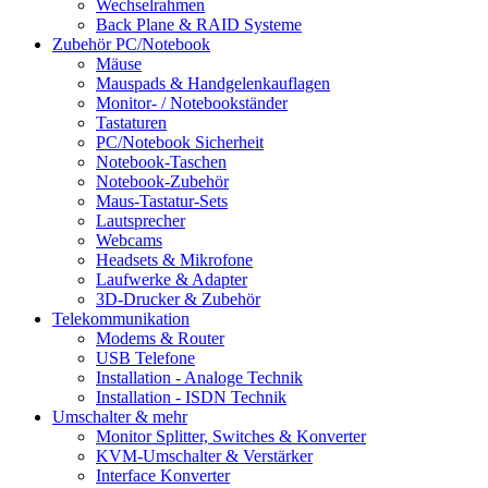
Wechselrahmen
Back Plane & RAID Systeme
Zubehör PC/Notebook
Mäuse
Mauspads & Handgelenkauflagen
Monitor- / Notebookständer
Tastaturen
PC/Notebook Sicherheit
Notebook-Taschen
Notebook-Zubehör
Maus-Tastatur-Sets
Lautsprecher
Webcams
Headsets & Mikrofone
Laufwerke & Adapter
3D-Drucker & Zubehör
Telekommunikation
Modems & Router
USB Telefone
Installation - Analoge Technik
Installation - ISDN Technik
Umschalter & mehr
Monitor Splitter, Switches & Konverter
KVM-Umschalter & Verstärker
Interface Konverter