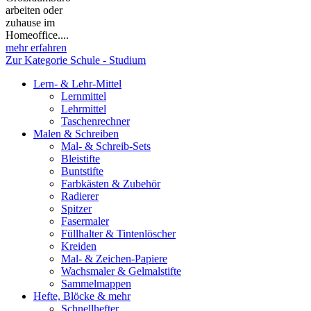
arbeiten oder
zuhause im
Homeoffice....
mehr erfahren
Zur Kategorie Schule - Studium
Lern- & Lehr-Mittel
Lernmittel
Lehrmittel
Taschenrechner
Malen & Schreiben
Mal- & Schreib-Sets
Bleistifte
Buntstifte
Farbkästen & Zubehör
Radierer
Spitzer
Fasermaler
Füllhalter & Tintenlöscher
Kreiden
Mal- & Zeichen-Papiere
Wachsmaler & Gelmalstifte
Sammelmappen
Hefte, Blöcke & mehr
Schnellhefter