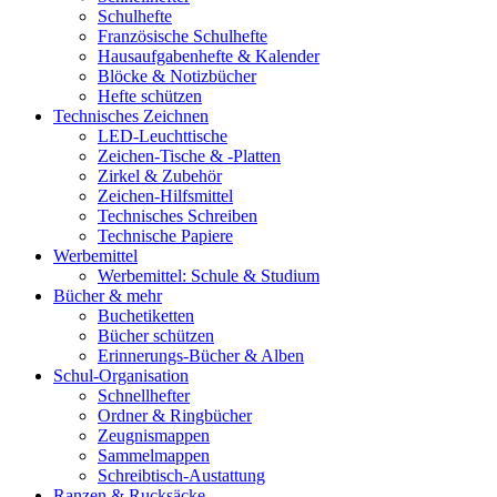
Schulhefte
Französische Schulhefte
Hausaufgabenhefte & Kalender
Blöcke & Notizbücher
Hefte schützen
Technisches Zeichnen
LED-Leuchttische
Zeichen-Tische & -Platten
Zirkel & Zubehör
Zeichen-Hilfsmittel
Technisches Schreiben
Technische Papiere
Werbemittel
Werbemittel: Schule & Studium
Bücher & mehr
Buchetiketten
Bücher schützen
Erinnerungs-Bücher & Alben
Schul-Organisation
Schnellhefter
Ordner & Ringbücher
Zeugnismappen
Sammelmappen
Schreibtisch-Austattung
Ranzen & Rucksäcke