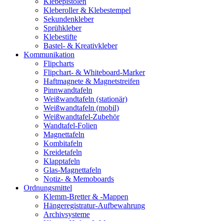
Klebepistolen
Kleberoller & Klebestempel
Sekundenkleber
Sprühkleber
Klebestifte
Bastel- & Kreativkleber
Kommunikation
Flipcharts
Flipchart- & Whiteboard-Marker
Haftmagnete & Magnetstreifen
Pinnwandtafeln
Weißwandtafeln (stationär)
Weißwandtafeln (mobil)
Weißwandtafel-Zubehör
Wandtafel-Folien
Magnettafeln
Kombitafeln
Kreidetafeln
Klapptafeln
Glas-Magnettafeln
Notiz- & Memoboards
Ordnungsmittel
Klemm-Bretter & -Mappen
Hängeregistratur-Aufbewahrung
Archivsysteme