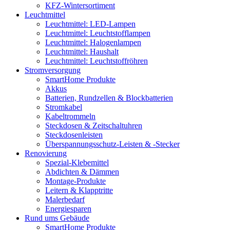
KFZ-Wintersortiment
Leuchtmittel
Leuchtmittel: LED-Lampen
Leuchtmittel: Leuchtstofflampen
Leuchtmittel: Halogenlampen
Leuchtmittel: Haushalt
Leuchtmittel: Leuchtstoffröhren
Stromversorgung
SmartHome Produkte
Akkus
Batterien, Rundzellen & Blockbatterien
Stromkabel
Kabeltrommeln
Steckdosen & Zeitschaltuhren
Steckdosenleisten
Überspannungsschutz-Leisten & -Stecker
Renovierung
Spezial-Klebemittel
Abdichten & Dämmen
Montage-Produkte
Leitern & Klapptritte
Malerbedarf
Energiesparen
Rund ums Gebäude
SmartHome Produkte