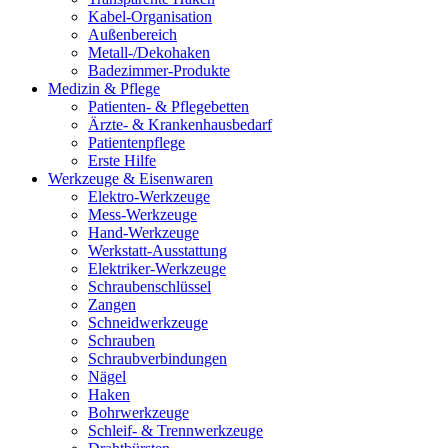
Kabel-Organisation
Außenbereich
Metall-/Dekohaken
Badezimmer-Produkte
Medizin & Pflege
Patienten- & Pflegebetten
Ärzte- & Krankenhausbedarf
Patientenpflege
Erste Hilfe
Werkzeuge & Eisenwaren
Elektro-Werkzeuge
Mess-Werkzeuge
Hand-Werkzeuge
Werkstatt-Ausstattung
Elektriker-Werkzeuge
Schraubenschlüssel
Zangen
Schneidwerkzeuge
Schrauben
Schraubverbindungen
Nägel
Haken
Bohrwerkzeuge
Schleif- & Trennwerkzeuge