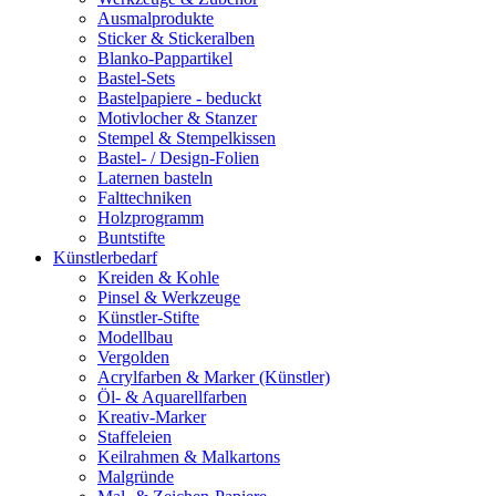
Ausmalprodukte
Sticker & Stickeralben
Blanko-Pappartikel
Bastel-Sets
Bastelpapiere - beduckt
Motivlocher & Stanzer
Stempel & Stempelkissen
Bastel- / Design-Folien
Laternen basteln
Falttechniken
Holzprogramm
Buntstifte
Künstlerbedarf
Kreiden & Kohle
Pinsel & Werkzeuge
Künstler-Stifte
Modellbau
Vergolden
Acrylfarben & Marker (Künstler)
Öl- & Aquarellfarben
Kreativ-Marker
Staffeleien
Keilrahmen & Malkartons
Malgründe