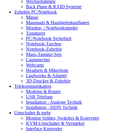
Wechselrahmen
Back Plane & RAID Systeme
Zubehör PC/Notebook
Mäuse
Mauspads & Handgelenkauflagen
Monitor- / Notebookständer
Tastaturen
PC/Notebook Sicherheit
Notebook-Taschen
Notebook-Zubehör
Maus-Tastatur-Sets
Lautsprecher
Webcams
Headsets & Mikrofone
Laufwerke & Adapter
3D-Drucker & Zubehör
Telekommunikation
Modems & Router
USB Telefone
Installation - Analoge Technik
Installation - ISDN Technik
Umschalter & mehr
Monitor Splitter, Switches & Konverter
KVM-Umschalter & Verstärker
Interface Konverter