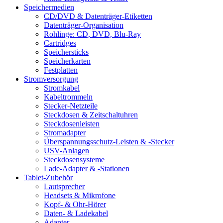
Speichermedien
CD/DVD & Datenträger-Etiketten
Datenträger-Organisation
Rohlinge: CD, DVD, Blu-Ray
Cartridges
Speichersticks
Speicherkarten
Festplatten
Stromversorgung
Stromkabel
Kabeltrommeln
Stecker-Netzteile
Steckdosen & Zeitschaltuhren
Steckdosenleisten
Stromadapter
Überspannungsschutz-Leisten & -Stecker
USV-Anlagen
Steckdosensysteme
Lade-Adapter & -Stationen
Tablet-Zubehör
Lautsprecher
Headsets & Mikrofone
Kopf- & Ohr-Hörer
Daten- & Ladekabel
Adapter