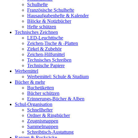
Schulhefte
Französische Schulhefte
Hausaufgabenhefte & Kalender
Blöcke & Notizbücher
Hefte schützen
Technisches Zeichnen
LED-Leuchttische
Zeichen-Tische & -Platten
Zirkel & Zubehör
Zeichen-Hilfsmittel
Technisches Schreiben
Technische Papiere
Werbemittel
Werbemittel: Schule & Studium
Bücher & mehr
Buchetiketten
Bücher schützen
Erinnerungs-Bücher & Alben
Schul-Organisation
Schnellhefter
Ordner & Ringbücher
Zeugnismappen
Sammelmappen
Schreibtisch-Austattung
Ranzen & Rucksäcke