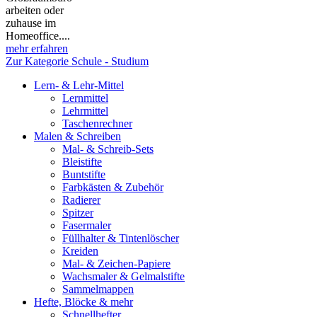
arbeiten oder
zuhause im
Homeoffice....
mehr erfahren
Zur Kategorie Schule - Studium
Lern- & Lehr-Mittel
Lernmittel
Lehrmittel
Taschenrechner
Malen & Schreiben
Mal- & Schreib-Sets
Bleistifte
Buntstifte
Farbkästen & Zubehör
Radierer
Spitzer
Fasermaler
Füllhalter & Tintenlöscher
Kreiden
Mal- & Zeichen-Papiere
Wachsmaler & Gelmalstifte
Sammelmappen
Hefte, Blöcke & mehr
Schnellhefter