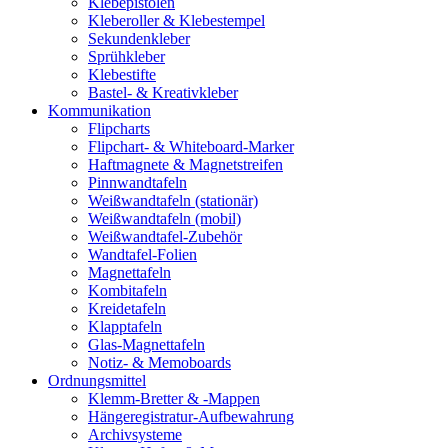
Klebepistolen
Kleberoller & Klebestempel
Sekundenkleber
Sprühkleber
Klebestifte
Bastel- & Kreativkleber
Kommunikation
Flipcharts
Flipchart- & Whiteboard-Marker
Haftmagnete & Magnetstreifen
Pinnwandtafeln
Weißwandtafeln (stationär)
Weißwandtafeln (mobil)
Weißwandtafel-Zubehör
Wandtafel-Folien
Magnettafeln
Kombitafeln
Kreidetafeln
Klapptafeln
Glas-Magnettafeln
Notiz- & Memoboards
Ordnungsmittel
Klemm-Bretter & -Mappen
Hängeregistratur-Aufbewahrung
Archivsysteme