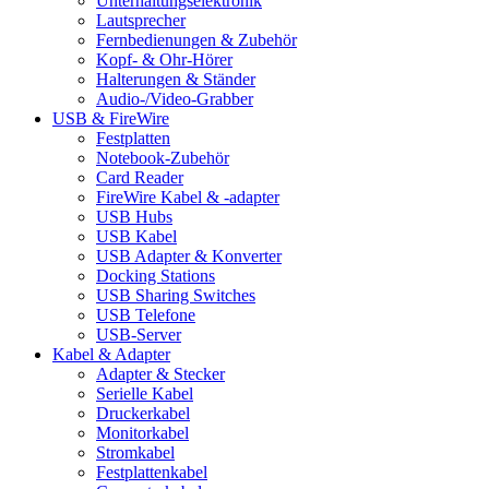
Unterhaltungselektronik
Lautsprecher
Fernbedienungen & Zubehör
Kopf- & Ohr-Hörer
Halterungen & Ständer
Audio-/Video-Grabber
USB & FireWire
Festplatten
Notebook-Zubehör
Card Reader
FireWire Kabel & -adapter
USB Hubs
USB Kabel
USB Adapter & Konverter
Docking Stations
USB Sharing Switches
USB Telefone
USB-Server
Kabel & Adapter
Adapter & Stecker
Serielle Kabel
Druckerkabel
Monitorkabel
Stromkabel
Festplattenkabel