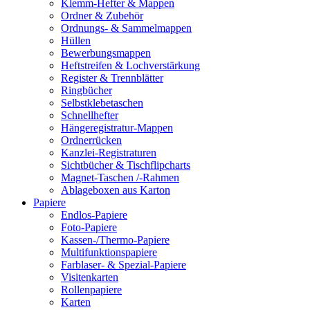
Klemm-Hefter & Mappen
Ordner & Zubehör
Ordnungs- & Sammelmappen
Hüllen
Bewerbungsmappen
Heftstreifen & Lochverstärkung
Register & Trennblätter
Ringbücher
Selbstklebetaschen
Schnellhefter
Hängeregistratur-Mappen
Ordnerrücken
Kanzlei-Registraturen
Sichtbücher & Tischflipcharts
Magnet-Taschen /-Rahmen
Ablageboxen aus Karton
Papiere
Endlos-Papiere
Foto-Papiere
Kassen-/Thermo-Papiere
Multifunktionspapiere
Farblaser- & Spezial-Papiere
Visitenkarten
Rollenpapiere
Karten