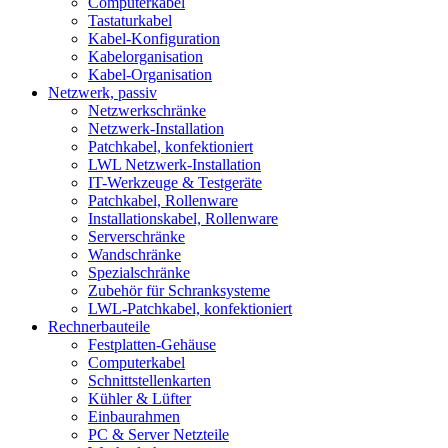
Computerkabel
Tastaturkabel
Kabel-Konfiguration
Kabelorganisation
Kabel-Organisation
Netzwerk, passiv
Netzwerkschränke
Netzwerk-Installation
Patchkabel, konfektioniert
LWL Netzwerk-Installation
IT-Werkzeuge & Testgeräte
Patchkabel, Rollenware
Installationskabel, Rollenware
Serverschränke
Wandschränke
Spezialschränke
Zubehör für Schranksysteme
LWL-Patchkabel, konfektioniert
Rechnerbauteile
Festplatten-Gehäuse
Computerkabel
Schnittstellenkarten
Kühler & Lüfter
Einbaurahmen
PC & Server Netzteile