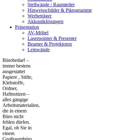
Stellwände / Raumteiler
Hinweisschilder & Piktogramme
Werbeträger
Akkustiklösungen
Präsentation
AV-Möbel
Laserpointer & Presenter
Beamer & Projektoren
Leinwände
Bürobedarf –
immer bestens
ausgestattet
Papiere , Stifte,
Klebstoffe,
Ordner,
Haftnotizen –
alles gängige
Arbeitsmaterialien,
die in einem
Büro nicht
fehlen dürfen.
Egal, ob Sie in
einem
Großraumbüro