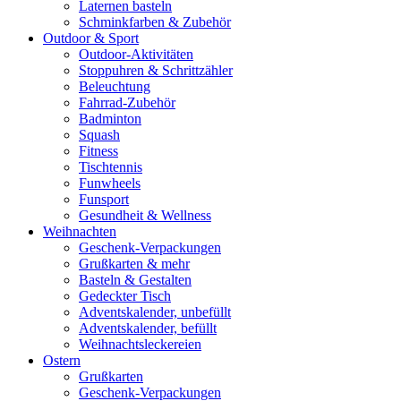
Laternen basteln
Schminkfarben & Zubehör
Outdoor & Sport
Outdoor-Aktivitäten
Stoppuhren & Schrittzähler
Beleuchtung
Fahrrad-Zubehör
Badminton
Squash
Fitness
Tischtennis
Funwheels
Funsport
Gesundheit & Wellness
Weihnachten
Geschenk-Verpackungen
Grußkarten & mehr
Basteln & Gestalten
Gedeckter Tisch
Adventskalender, unbefüllt
Adventskalender, befüllt
Weihnachtsleckereien
Ostern
Grußkarten
Geschenk-Verpackungen