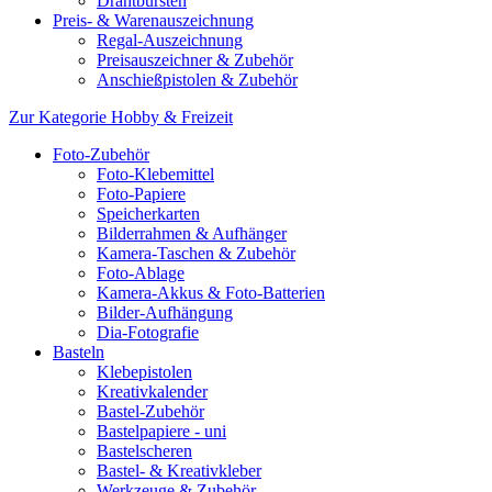
Drahtbürsten
Preis- & Warenauszeichnung
Regal-Auszeichnung
Preisauszeichner & Zubehör
Anschießpistolen & Zubehör
Zur Kategorie Hobby & Freizeit
Foto-Zubehör
Foto-Klebemittel
Foto-Papiere
Speicherkarten
Bilderrahmen & Aufhänger
Kamera-Taschen & Zubehör
Foto-Ablage
Kamera-Akkus & Foto-Batterien
Bilder-Aufhängung
Dia-Fotografie
Basteln
Klebepistolen
Kreativkalender
Bastel-Zubehör
Bastelpapiere - uni
Bastelscheren
Bastel- & Kreativkleber
Werkzeuge & Zubehör