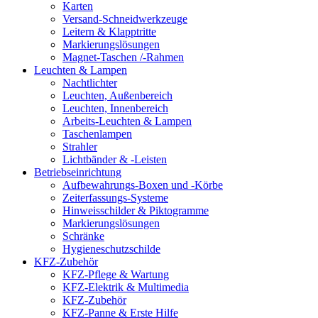
Karten
Versand-Schneidwerkzeuge
Leitern & Klapptritte
Markierungslösungen
Magnet-Taschen /-Rahmen
Leuchten & Lampen
Nachtlichter
Leuchten, Außenbereich
Leuchten, Innenbereich
Arbeits-Leuchten & Lampen
Taschenlampen
Strahler
Lichtbänder & -Leisten
Betriebseinrichtung
Aufbewahrungs-Boxen und -Körbe
Zeiterfassungs-Systeme
Hinweisschilder & Piktogramme
Markierungslösungen
Schränke
Hygieneschutzschilde
KFZ-Zubehör
KFZ-Pflege & Wartung
KFZ-Elektrik & Multimedia
KFZ-Zubehör
KFZ-Panne & Erste Hilfe