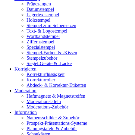
Prägezangen
Datumstempel
Lagertextstempel
Holzstempel
Stempel zum Selbersetzen
Text- & Logostempel
Wortbandstempel
Ziffernstempel
Spezialstempel
Stempel-Farben & -Kissen
Stempelzubehör
Siegel-Geräte & -Lacke
Korrigieren
Korrekturflüssigkeit
Korrekturroller
Abdeck- & Korrektur-Etiketten
Moderation
Haftmagnete & Magnetstreifen
Moderationstafeln
Moderations-Zubehör
Information
Namensschilder & Zubehör
Prospekt-Präsentations-Systeme
Planungstafeln & Zubehör
Schaukästen