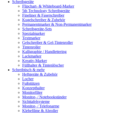
Schreibgeräte
Flipchart- & Whiteboard-Marker
5th Technology Schreibgeräte
Fineliner & Faserschreiber
Kugelschreiber & Zubehör
Permanentmarker & Non-Permanentmarker
Schreibgeräte-Sets
Spezialmarker
Textmarker
Gelschreiber & Gel-Tintenroller
Tintenroller
Kalligraphie / Handlettering
Lackmarker
Kreativ-Marker
Füllhalter & Tintenlöscher
Schreibtisch & mehr
Heftgeräte & Zubehör
Locher
Fußstützen
Konzepthalter
Monitorfilter
Monitor- / Notebookständer
Sichttafelsysteme
Monitor- / Telefonarme
Klebefilme & Abroller