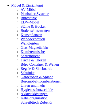
Möbel & Einrichtung
AV-Möbel
Planhalter-Systeme
Bürostühle
EDV-Möbel
Stühle & Hocker
Bodenschutzmatten
Kunstpflanzen
Wanddekoration
Wandleisten
Glas-Magnettafeln
Konferenztische
Schreibtische
Tische & Theken
Büro-Container & Wagen
Regale & Sideboards
Schränke
Garderoben & Spinde
Büromöbel-Kombinationen
Uhren und mehr
Hygieneschutzschilde
Akkustiklösungen
Kabelorganisation
Schreibtisch-Zubehör