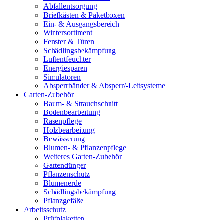
Abfallentsorgung
Briefkästen & Paketboxen
Ein- & Ausgangsbereich
Wintersortiment
Fenster & Türen
Schädlingsbekämpfung
Luftentfeuchter
Energiesparen
Simulatoren
Absperrbänder & Absperr/-Leitsysteme
Garten-Zubehör
Baum- & Strauchschnitt
Bodenbearbeitung
Rasenpflege
Holzbearbeitung
Bewässerung
Blumen- & Pflanzenpflege
Weiteres Garten-Zubehör
Gartendünger
Pflanzenschutz
Blumenerde
Schädlingsbekämpfung
Pflanzgefäße
Arbeitsschutz
Prüfplaketten