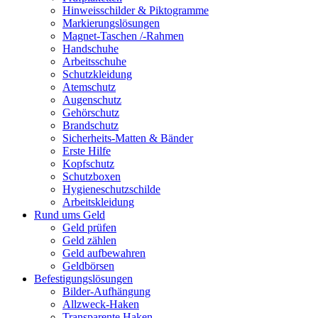
Hinweisschilder & Piktogramme
Markierungslösungen
Magnet-Taschen /-Rahmen
Handschuhe
Arbeitsschuhe
Schutzkleidung
Atemschutz
Augenschutz
Gehörschutz
Brandschutz
Sicherheits-Matten & Bänder
Erste Hilfe
Kopfschutz
Schutzboxen
Hygieneschutzschilde
Arbeitskleidung
Rund ums Geld
Geld prüfen
Geld zählen
Geld aufbewahren
Geldbörsen
Befestigungslösungen
Bilder-Aufhängung
Allzweck-Haken
Transparente Haken