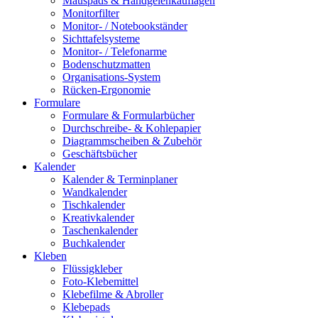
Mauspads & Handgelenkauflagen
Monitorfilter
Monitor- / Notebookständer
Sichttafelsysteme
Monitor- / Telefonarme
Bodenschutzmatten
Organisations-System
Rücken-Ergonomie
Formulare
Formulare & Formularbücher
Durchschreibe- & Kohlepapier
Diagrammscheiben & Zubehör
Geschäftsbücher
Kalender
Kalender & Terminplaner
Wandkalender
Tischkalender
Kreativkalender
Taschenkalender
Buchkalender
Kleben
Flüssigkleber
Foto-Klebemittel
Klebefilme & Abroller
Klebepads