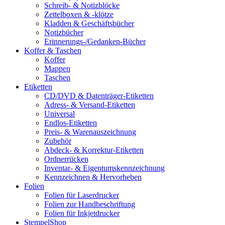
Schreib- & Notizblöcke
Zettelboxen & -klötze
Kladden & Geschäftsbücher
Notizbücher
Erinnerungs-/Gedanken-Bücher
Koffer & Taschen
Koffer
Mappen
Taschen
Etiketten
CD/DVD & Datenträger-Etiketten
Adress- & Versand-Etiketten
Universal
Endlos-Etiketten
Preis- & Warenauszeichnung
Zubehör
Abdeck- & Korrektur-Etiketten
Ordnerrücken
Inventar- & Eigentumskennzeichnung
Kennzeichnen & Hervorheben
Folien
Folien für Laserdrucker
Folien zur Handbeschriftung
Folien für Inkjetdrucker
StempelShop