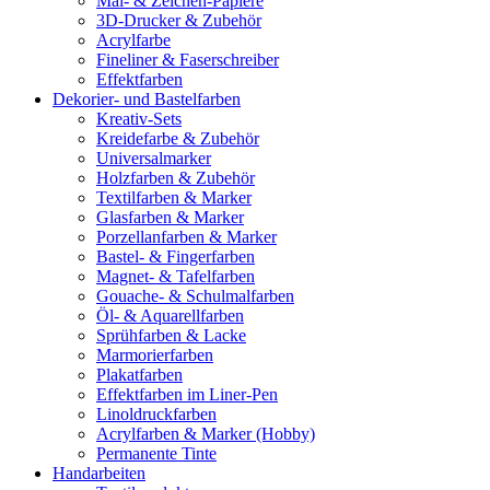
Mal- & Zeichen-Papiere
3D-Drucker & Zubehör
Acrylfarbe
Fineliner & Faserschreiber
Effektfarben
Dekorier- und Bastelfarben
Kreativ-Sets
Kreidefarbe & Zubehör
Universalmarker
Holzfarben & Zubehör
Textilfarben & Marker
Glasfarben & Marker
Porzellanfarben & Marker
Bastel- & Fingerfarben
Magnet- & Tafelfarben
Gouache- & Schulmalfarben
Öl- & Aquarellfarben
Sprühfarben & Lacke
Marmorierfarben
Plakatfarben
Effektfarben im Liner-Pen
Linoldruckfarben
Acrylfarben & Marker (Hobby)
Permanente Tinte
Handarbeiten