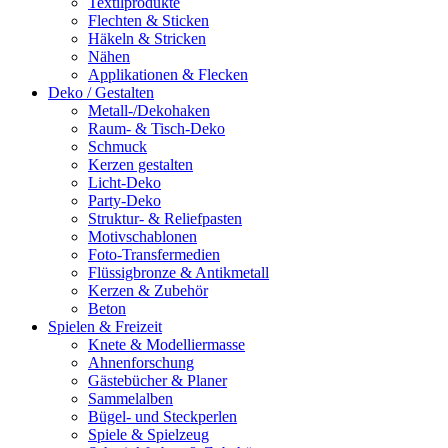
Textilprodukte
Flechten & Sticken
Häkeln & Stricken
Nähen
Applikationen & Flecken
Deko / Gestalten
Metall-/Dekohaken
Raum- & Tisch-Deko
Schmuck
Kerzen gestalten
Licht-Deko
Party-Deko
Struktur- & Reliefpasten
Motivschablonen
Foto-Transfermedien
Flüssigbronze & Antikmetall
Kerzen & Zubehör
Beton
Spielen & Freizeit
Knete & Modelliermasse
Ahnenforschung
Gästebücher & Planer
Sammelalben
Bügel- und Steckperlen
Spiele & Spielzeug