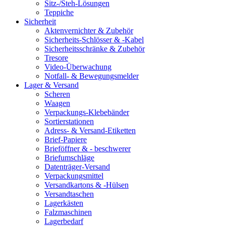
Sitz-/Steh-Lösungen
Teppiche
Sicherheit
Aktenvernichter & Zubehör
Sicherheits-Schlösser & -Kabel
Sicherheitsschränke & Zubehör
Tresore
Video-Überwachung
Notfall- & Bewegungsmelder
Lager & Versand
Scheren
Waagen
Verpackungs-Klebebänder
Sortierstationen
Adress- & Versand-Etiketten
Brief-Papiere
Brieföffner & - beschwerer
Briefumschläge
Datenträger-Versand
Verpackungsmittel
Versandkartons & -Hülsen
Versandtaschen
Lagerkästen
Falzmaschinen
Lagerbedarf