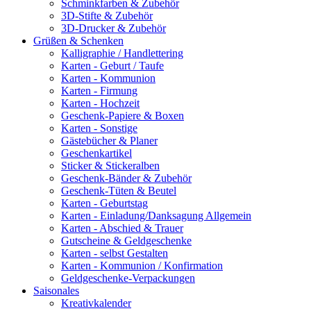
Schminkfarben & Zubehör
3D-Stifte & Zubehör
3D-Drucker & Zubehör
Grüßen & Schenken
Kalligraphie / Handlettering
Karten - Geburt / Taufe
Karten - Kommunion
Karten - Firmung
Karten - Hochzeit
Geschenk-Papiere & Boxen
Karten - Sonstige
Gästebücher & Planer
Geschenkartikel
Sticker & Stickeralben
Geschenk-Bänder & Zubehör
Geschenk-Tüten & Beutel
Karten - Geburtstag
Karten - Einladung/Danksagung Allgemein
Karten - Abschied & Trauer
Gutscheine & Geldgeschenke
Karten - selbst Gestalten
Karten - Kommunion / Konfirmation
Geldgeschenke-Verpackungen
Saisonales
Kreativkalender