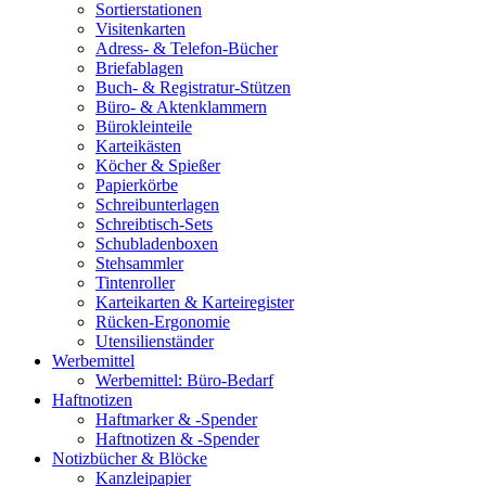
Sortierstationen
Visitenkarten
Adress- & Telefon-Bücher
Briefablagen
Buch- & Registratur-Stützen
Büro- & Aktenklammern
Bürokleinteile
Karteikästen
Köcher & Spießer
Papierkörbe
Schreibunterlagen
Schreibtisch-Sets
Schubladenboxen
Stehsammler
Tintenroller
Karteikarten & Karteiregister
Rücken-Ergonomie
Utensilienständer
Werbemittel
Werbemittel: Büro-Bedarf
Haftnotizen
Haftmarker & -Spender
Haftnotizen & -Spender
Notizbücher & Blöcke
Kanzleipapier