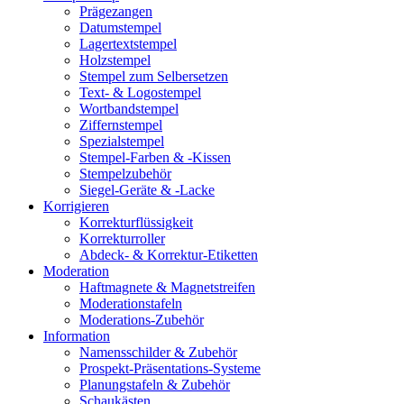
Prägezangen
Datumstempel
Lagertextstempel
Holzstempel
Stempel zum Selbersetzen
Text- & Logostempel
Wortbandstempel
Ziffernstempel
Spezialstempel
Stempel-Farben & -Kissen
Stempelzubehör
Siegel-Geräte & -Lacke
Korrigieren
Korrekturflüssigkeit
Korrekturroller
Abdeck- & Korrektur-Etiketten
Moderation
Haftmagnete & Magnetstreifen
Moderationstafeln
Moderations-Zubehör
Information
Namensschilder & Zubehör
Prospekt-Präsentations-Systeme
Planungstafeln & Zubehör
Schaukästen