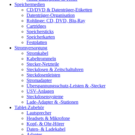
Speichermedien
CD/DVD & Datenträger-Etiketten
Datenträger-Organisation
Rohlinge: CD, DVD, Blu-Ray
Cartridges
Speichersticks
Speicherkarten
Festplatten
Stromversorgung
Stromkabel
Kabeltrommeln
Stecker-Netzteile
Steckdosen & Zeitschaltuhren
Steckdosenleisten
Stromadapter
Überspannungsschutz-Leisten & -Stecker
USV-Anlagen
Steckdosensysteme
Lade-Adapter & -Stationen
Tablet-Zubehör
Lautsprecher
Headsets & Mikrofone
Kopf- & Ohr-Hörer
Daten- & Ladekabel
Adapter