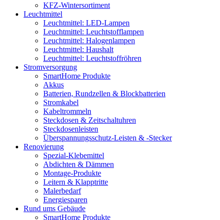
KFZ-Wintersortiment
Leuchtmittel
Leuchtmittel: LED-Lampen
Leuchtmittel: Leuchtstofflampen
Leuchtmittel: Halogenlampen
Leuchtmittel: Haushalt
Leuchtmittel: Leuchtstoffröhren
Stromversorgung
SmartHome Produkte
Akkus
Batterien, Rundzellen & Blockbatterien
Stromkabel
Kabeltrommeln
Steckdosen & Zeitschaltuhren
Steckdosenleisten
Überspannungsschutz-Leisten & -Stecker
Renovierung
Spezial-Klebemittel
Abdichten & Dämmen
Montage-Produkte
Leitern & Klapptritte
Malerbedarf
Energiesparen
Rund ums Gebäude
SmartHome Produkte