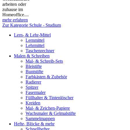
arbeiten oder
zuhause im
Homeoffice....
mehr erfahren
Zur Kategorie Schule - Studium
Lern- & Lehr-Mittel
Lernmittel
Lehrmittel
Taschenrechner
Malen & Schreiben
Mal- & Schreib-Sets
Bleistifte
Buntstifte
Farbkästen & Zubehör
Radierer
Spitzer
Fasermaler
Füllhalter & Tintenlöscher
Kreiden
Mal- & Zeichen-Papiere
Wachsmaler & Gelmalstifte
Sammelmappen
Hefte, Blöcke & mehr
Schnellhefter