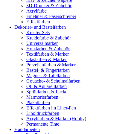
Mal- & Zeichen-Papiere
3D-Drucker & Zubehör
Acrylfarbe
Fineliner & Faserschreiber
Effektfarben
Dekorier- und Bastelfarben
Kreativ-Sets
Kreidefarbe & Zubehör
Universalmarker
Holzfarben & Zubehör
Textilfarben & Marker
Glasfarben & Marker
Porzellanfarben & Marker
Bastel- & Fingerfarben
Magnet- & Tafelfarben
Gouache- & Schulmalfarben
Öl- & Aquarellfarben
Sprühfarben & Lacke
Marmorierfarben
Plakatfarben
Effektfarben im Liner-Pen
Linoldruckfarben
Acrylfarben & Marker (Hobby)
Permanente Tinte
Handarbeiten