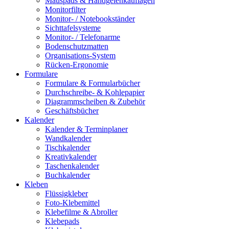
Mauspads & Handgelenkauflagen
Monitorfilter
Monitor- / Notebookständer
Sichttafelsysteme
Monitor- / Telefonarme
Bodenschutzmatten
Organisations-System
Rücken-Ergonomie
Formulare
Formulare & Formularbücher
Durchschreibe- & Kohlepapier
Diagrammscheiben & Zubehör
Geschäftsbücher
Kalender
Kalender & Terminplaner
Wandkalender
Tischkalender
Kreativkalender
Taschenkalender
Buchkalender
Kleben
Flüssigkleber
Foto-Klebemittel
Klebefilme & Abroller
Klebepads