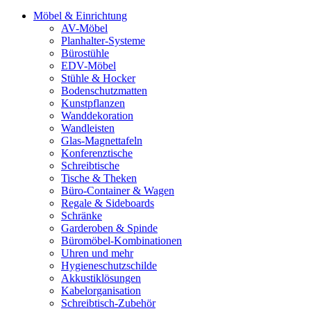
Möbel & Einrichtung
AV-Möbel
Planhalter-Systeme
Bürostühle
EDV-Möbel
Stühle & Hocker
Bodenschutzmatten
Kunstpflanzen
Wanddekoration
Wandleisten
Glas-Magnettafeln
Konferenztische
Schreibtische
Tische & Theken
Büro-Container & Wagen
Regale & Sideboards
Schränke
Garderoben & Spinde
Büromöbel-Kombinationen
Uhren und mehr
Hygieneschutzschilde
Akkustiklösungen
Kabelorganisation
Schreibtisch-Zubehör