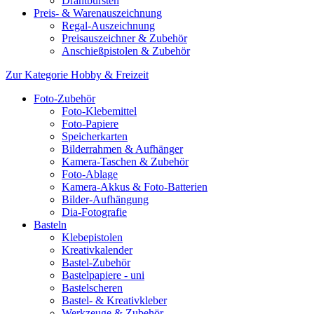
Drahtbürsten
Preis- & Warenauszeichnung
Regal-Auszeichnung
Preisauszeichner & Zubehör
Anschießpistolen & Zubehör
Zur Kategorie Hobby & Freizeit
Foto-Zubehör
Foto-Klebemittel
Foto-Papiere
Speicherkarten
Bilderrahmen & Aufhänger
Kamera-Taschen & Zubehör
Foto-Ablage
Kamera-Akkus & Foto-Batterien
Bilder-Aufhängung
Dia-Fotografie
Basteln
Klebepistolen
Kreativkalender
Bastel-Zubehör
Bastelpapiere - uni
Bastelscheren
Bastel- & Kreativkleber
Werkzeuge & Zubehör