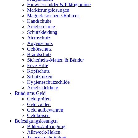
Hinweisschilder & Piktogramme
Markierungslösungen
Magnet-Taschen /-Rahmen
Handschuhe
Arbeitsschuhe
Schutzkleidung
Atemschutz
Augenschutz
Gehörschutz
Brandschutz
Sicherheits-Matten & Bänder
Erste Hilfe
Kopfschutz
Schutzboxen
Hygieneschutzschilde
Arbeitskleidung
Rund ums Geld
Geld prüfen
Geld zählen
Geld aufbewahren
Geldbörsen
Befestigungslösungen
Bilder-Aufhängung
Allzweck-Haken
Transparente Haken