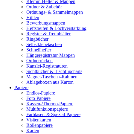
Klemm-Hefter & Mappen
Ordner & Zubehör
Ordnungs- & Sammelmappen
Hüllen
Bewerbungsmappen
Heftstreifen & Lochverstärkung
Register & Trennblätter
Ringbücher
Selbstklebetaschen
Schnellhefter
Hängeregistratur-Mappen
Ordnerrücken
Kanzlei-Registraturen
Sichtbücher & Tischflipcharts
Magnet-Taschen /-Rahmen
Ablageboxen aus Karton
Papiere
Endlos-Papiere
Foto-Papiere
Kassen-/Thermo-Papiere
Multifunktionspapiere
Farblaser- & Spezial-Papiere
Visitenkarten
Rollenpapiere
Karten