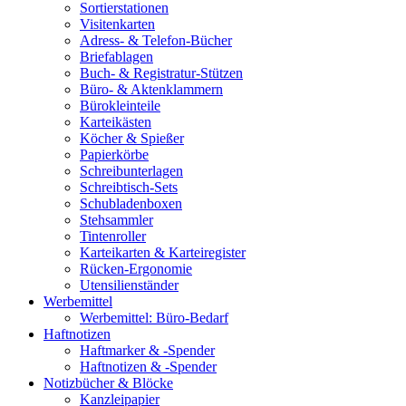
Sortierstationen
Visitenkarten
Adress- & Telefon-Bücher
Briefablagen
Buch- & Registratur-Stützen
Büro- & Aktenklammern
Bürokleinteile
Karteikästen
Köcher & Spießer
Papierkörbe
Schreibunterlagen
Schreibtisch-Sets
Schubladenboxen
Stehsammler
Tintenroller
Karteikarten & Karteiregister
Rücken-Ergonomie
Utensilienständer
Werbemittel
Werbemittel: Büro-Bedarf
Haftnotizen
Haftmarker & -Spender
Haftnotizen & -Spender
Notizbücher & Blöcke
Kanzleipapier