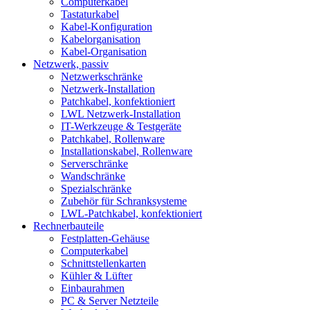
Computerkabel
Tastaturkabel
Kabel-Konfiguration
Kabelorganisation
Kabel-Organisation
Netzwerk, passiv
Netzwerkschränke
Netzwerk-Installation
Patchkabel, konfektioniert
LWL Netzwerk-Installation
IT-Werkzeuge & Testgeräte
Patchkabel, Rollenware
Installationskabel, Rollenware
Serverschränke
Wandschränke
Spezialschränke
Zubehör für Schranksysteme
LWL-Patchkabel, konfektioniert
Rechnerbauteile
Festplatten-Gehäuse
Computerkabel
Schnittstellenkarten
Kühler & Lüfter
Einbaurahmen
PC & Server Netzteile