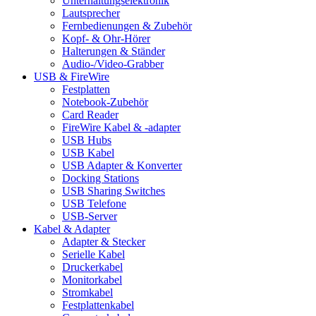
Unterhaltungselektronik
Lautsprecher
Fernbedienungen & Zubehör
Kopf- & Ohr-Hörer
Halterungen & Ständer
Audio-/Video-Grabber
USB & FireWire
Festplatten
Notebook-Zubehör
Card Reader
FireWire Kabel & -adapter
USB Hubs
USB Kabel
USB Adapter & Konverter
Docking Stations
USB Sharing Switches
USB Telefone
USB-Server
Kabel & Adapter
Adapter & Stecker
Serielle Kabel
Druckerkabel
Monitorkabel
Stromkabel
Festplattenkabel