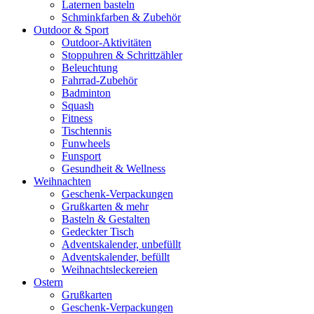
Laternen basteln
Schminkfarben & Zubehör
Outdoor & Sport
Outdoor-Aktivitäten
Stoppuhren & Schrittzähler
Beleuchtung
Fahrrad-Zubehör
Badminton
Squash
Fitness
Tischtennis
Funwheels
Funsport
Gesundheit & Wellness
Weihnachten
Geschenk-Verpackungen
Grußkarten & mehr
Basteln & Gestalten
Gedeckter Tisch
Adventskalender, unbefüllt
Adventskalender, befüllt
Weihnachtsleckereien
Ostern
Grußkarten
Geschenk-Verpackungen