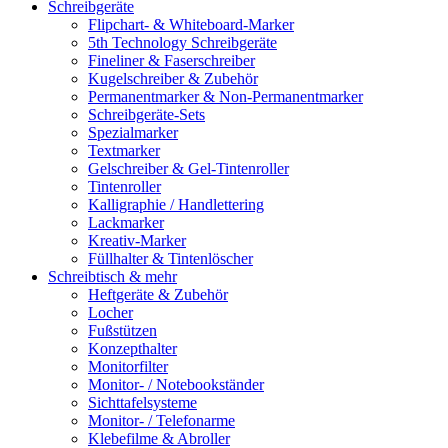
Schreibgeräte
Flipchart- & Whiteboard-Marker
5th Technology Schreibgeräte
Fineliner & Faserschreiber
Kugelschreiber & Zubehör
Permanentmarker & Non-Permanentmarker
Schreibgeräte-Sets
Spezialmarker
Textmarker
Gelschreiber & Gel-Tintenroller
Tintenroller
Kalligraphie / Handlettering
Lackmarker
Kreativ-Marker
Füllhalter & Tintenlöscher
Schreibtisch & mehr
Heftgeräte & Zubehör
Locher
Fußstützen
Konzepthalter
Monitorfilter
Monitor- / Notebookständer
Sichttafelsysteme
Monitor- / Telefonarme
Klebefilme & Abroller