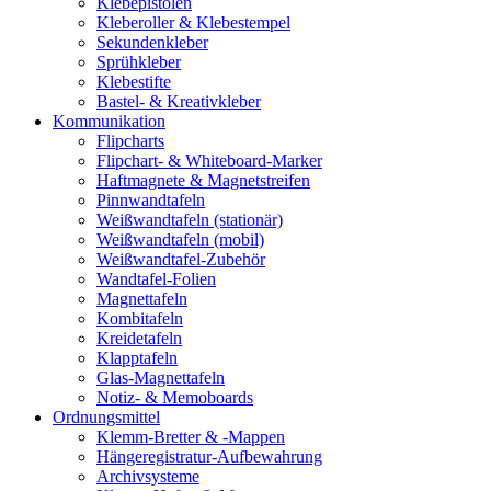
Klebepistolen
Kleberoller & Klebestempel
Sekundenkleber
Sprühkleber
Klebestifte
Bastel- & Kreativkleber
Kommunikation
Flipcharts
Flipchart- & Whiteboard-Marker
Haftmagnete & Magnetstreifen
Pinnwandtafeln
Weißwandtafeln (stationär)
Weißwandtafeln (mobil)
Weißwandtafel-Zubehör
Wandtafel-Folien
Magnettafeln
Kombitafeln
Kreidetafeln
Klapptafeln
Glas-Magnettafeln
Notiz- & Memoboards
Ordnungsmittel
Klemm-Bretter & -Mappen
Hängeregistratur-Aufbewahrung
Archivsysteme