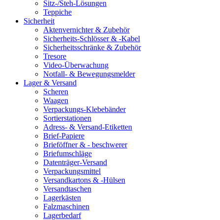
Sitz-/Steh-Lösungen
Teppiche
Sicherheit
Aktenvernichter & Zubehör
Sicherheits-Schlösser & -Kabel
Sicherheitsschränke & Zubehör
Tresore
Video-Überwachung
Notfall- & Bewegungsmelder
Lager & Versand
Scheren
Waagen
Verpackungs-Klebebänder
Sortierstationen
Adress- & Versand-Etiketten
Brief-Papiere
Brieföffner & - beschwerer
Briefumschläge
Datenträger-Versand
Verpackungsmittel
Versandkartons & -Hülsen
Versandtaschen
Lagerkästen
Falzmaschinen
Lagerbedarf