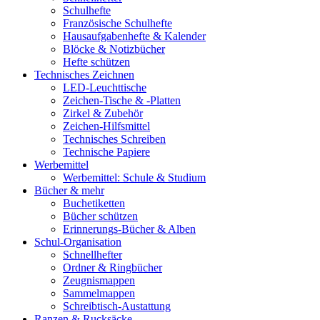
Schulhefte
Französische Schulhefte
Hausaufgabenhefte & Kalender
Blöcke & Notizbücher
Hefte schützen
Technisches Zeichnen
LED-Leuchttische
Zeichen-Tische & -Platten
Zirkel & Zubehör
Zeichen-Hilfsmittel
Technisches Schreiben
Technische Papiere
Werbemittel
Werbemittel: Schule & Studium
Bücher & mehr
Buchetiketten
Bücher schützen
Erinnerungs-Bücher & Alben
Schul-Organisation
Schnellhefter
Ordner & Ringbücher
Zeugnismappen
Sammelmappen
Schreibtisch-Austattung
Ranzen & Rucksäcke