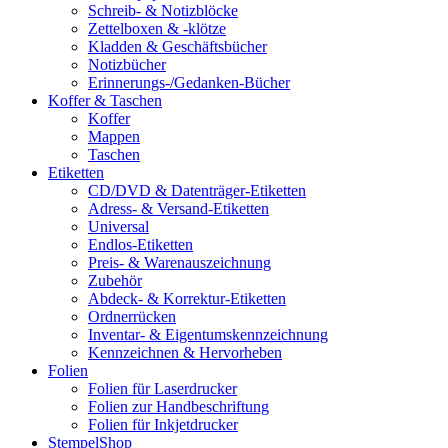
Schreib- & Notizblöcke
Zettelboxen & -klötze
Kladden & Geschäftsbücher
Notizbücher
Erinnerungs-/Gedanken-Bücher
Koffer & Taschen
Koffer
Mappen
Taschen
Etiketten
CD/DVD & Datenträger-Etiketten
Adress- & Versand-Etiketten
Universal
Endlos-Etiketten
Preis- & Warenauszeichnung
Zubehör
Abdeck- & Korrektur-Etiketten
Ordnerrücken
Inventar- & Eigentumskennzeichnung
Kennzeichnen & Hervorheben
Folien
Folien für Laserdrucker
Folien zur Handbeschriftung
Folien für Inkjetdrucker
StempelShop