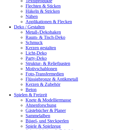
Textilprodukte
Flechten & Sticken
Häkeln & Stricken
Nähen
Applikationen & Flecken
Deko / Gestalten
Metall-/Dekohaken
Raum- & Tisch-Deko
Schmuck
Kerzen gestalten
Licht-Deko
Party-Deko
Struktur- & Reliefpasten
Motivschablonen
Foto-Transfermedien
Flüssigbronze & Antikmetall
Kerzen & Zubehör
Beton
Spielen & Freizeit
Knete & Modelliermasse
Ahnenforschung
Gästebücher & Planer
Sammelalben
Bügel- und Steckperlen
Spiele & Spielzeug