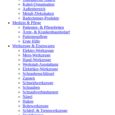
Kabel-Organisation
Außenbereich
Metall-/Dekohaken
Badezimmer-Produkte
Medizin & Pflege
Patienten- & Pflegebetten
Ärzte- & Krankenhausbedarf
Patientenpflege
Erste Hilfe
Werkzeuge & Eisenwaren
Elektro-Werkzeuge
Mess-Werkzeuge
Hand-Werkzeuge
Werkstatt-Ausstattung
Elektriker-Werkzeuge
Schraubenschlüssel
Zangen
Schneidwerkzeuge
Schrauben
Schraubverbindungen
Nägel
Haken
Bohrwerkzeuge
Schleif- & Trennwerkzeuge