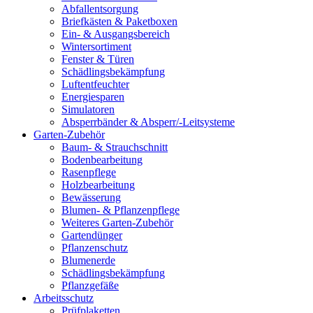
Abfallentsorgung
Briefkästen & Paketboxen
Ein- & Ausgangsbereich
Wintersortiment
Fenster & Türen
Schädlingsbekämpfung
Luftentfeuchter
Energiesparen
Simulatoren
Absperrbänder & Absperr/-Leitsysteme
Garten-Zubehör
Baum- & Strauchschnitt
Bodenbearbeitung
Rasenpflege
Holzbearbeitung
Bewässerung
Blumen- & Pflanzenpflege
Weiteres Garten-Zubehör
Gartendünger
Pflanzenschutz
Blumenerde
Schädlingsbekämpfung
Pflanzgefäße
Arbeitsschutz
Prüfplaketten