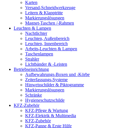
Karten
Versand-Schneidwerkzeuge
Leitern & Klapptritte
Markierungslösungen
Magnet-Taschen /-Rahmen
Leuchten & Lampen
Nachtlichter
Leuchten, Außenbereich
Leuchten, Innenbereich
Arbeits-Leuchten & Lampen
Taschenlampen
Strahler
Lichtbänder & -Leisten
Betriebseinrichtung
Aufbewahrungs-Boxen und -Körbe
Zeiterfassungs-Systeme
Hinweisschilder & Piktogramme
Markierungslösungen
Schränke
Hygieneschutzschilde
KFZ-Zubehör
KFZ-Pflege & Wartung
KFZ-Elektrik & Multimedia
KFZ-Zubehör
KFZ-Panne & Erste Hilfe