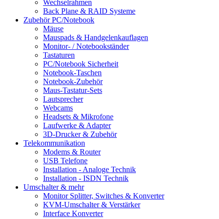
Wechselrahmen
Back Plane & RAID Systeme
Zubehör PC/Notebook
Mäuse
Mauspads & Handgelenkauflagen
Monitor- / Notebookständer
Tastaturen
PC/Notebook Sicherheit
Notebook-Taschen
Notebook-Zubehör
Maus-Tastatur-Sets
Lautsprecher
Webcams
Headsets & Mikrofone
Laufwerke & Adapter
3D-Drucker & Zubehör
Telekommunikation
Modems & Router
USB Telefone
Installation - Analoge Technik
Installation - ISDN Technik
Umschalter & mehr
Monitor Splitter, Switches & Konverter
KVM-Umschalter & Verstärker
Interface Konverter