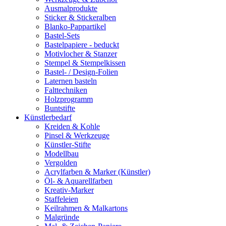
Ausmalprodukte
Sticker & Stickeralben
Blanko-Pappartikel
Bastel-Sets
Bastelpapiere - beduckt
Motivlocher & Stanzer
Stempel & Stempelkissen
Bastel- / Design-Folien
Laternen basteln
Falttechniken
Holzprogramm
Buntstifte
Künstlerbedarf
Kreiden & Kohle
Pinsel & Werkzeuge
Künstler-Stifte
Modellbau
Vergolden
Acrylfarben & Marker (Künstler)
Öl- & Aquarellfarben
Kreativ-Marker
Staffeleien
Keilrahmen & Malkartons
Malgründe