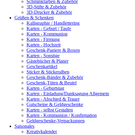
Schminkfarben & Zubehör
3D-Stifte & Zubehör
3D-Drucker & Zubehör
Grüßen & Schenken
Kalligraphie / Handlettering
Karten - Geburt / Taufe
Karten - Kommunion
Karten - Firmung
Karten - Hochzeit
Geschenk-Papiere & Boxen
Karten - Sonstige
Gästebücher & Planer
Geschenkartikel
Sticker & Stickeralben
Geschenk-Bänder & Zubehör
Geschenk-Tüten & Beutel
Karten - Geburtstag
Karten - Einladung/Danksagung Allgemein
Karten - Abschied & Trauer
Gutscheine & Geldgeschenke
Karten - selbst Gestalten
Karten - Kommunion / Konfirmation
Geldgeschenke-Verpackungen
Saisonales
Kreativkalender