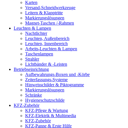
Karten
Versand-Schneidwerkzeuge
Leitern & Klapptritte
Markierungslösungen
Magnet-Taschen /-Rahmen
Leuchten & Lampen
Nachtlichter
Leuchten, Außenbereich
Leuchten, Innenbereich
Arbeits-Leuchten & Lampen
Taschenlampen
Strahler
Lichtbänder & -Leisten
Betriebseinrichtung
Aufbewahrungs-Boxen und -Körbe
Zeiterfassungs-Systeme
Hinweisschilder & Piktogramme
Markierungslösungen
Schränke
Hygieneschutzschilde
KFZ-Zubehör
KFZ-Pflege & Wartung
KFZ-Elektrik & Multimedia
KFZ-Zubehör
KFZ-Panne & Erste Hilfe