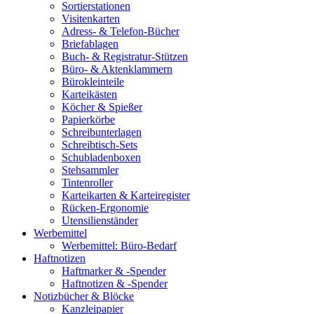
Sortierstationen
Visitenkarten
Adress- & Telefon-Bücher
Briefablagen
Buch- & Registratur-Stützen
Büro- & Aktenklammern
Bürokleinteile
Karteikästen
Köcher & Spießer
Papierkörbe
Schreibunterlagen
Schreibtisch-Sets
Schubladenboxen
Stehsammler
Tintenroller
Karteikarten & Karteiregister
Rücken-Ergonomie
Utensilienständer
Werbemittel
Werbemittel: Büro-Bedarf
Haftnotizen
Haftmarker & -Spender
Haftnotizen & -Spender
Notizbücher & Blöcke
Kanzleipapier