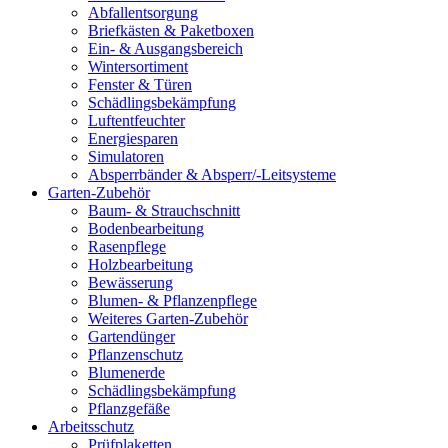
Abfallentsorgung
Briefkästen & Paketboxen
Ein- & Ausgangsbereich
Wintersortiment
Fenster & Türen
Schädlingsbekämpfung
Luftentfeuchter
Energiesparen
Simulatoren
Absperrbänder & Absperr/-Leitsysteme
Garten-Zubehör
Baum- & Strauchschnitt
Bodenbearbeitung
Rasenpflege
Holzbearbeitung
Bewässerung
Blumen- & Pflanzenpflege
Weiteres Garten-Zubehör
Gartendünger
Pflanzenschutz
Blumenerde
Schädlingsbekämpfung
Pflanzgefäße
Arbeitsschutz
Prüfplaketten