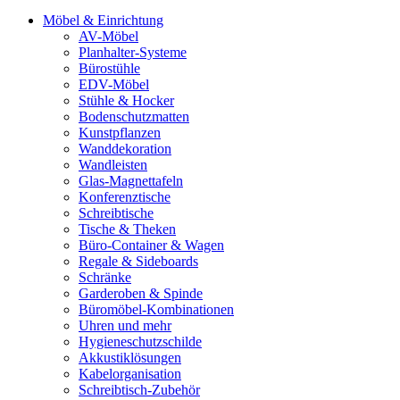
Möbel & Einrichtung
AV-Möbel
Planhalter-Systeme
Bürostühle
EDV-Möbel
Stühle & Hocker
Bodenschutzmatten
Kunstpflanzen
Wanddekoration
Wandleisten
Glas-Magnettafeln
Konferenztische
Schreibtische
Tische & Theken
Büro-Container & Wagen
Regale & Sideboards
Schränke
Garderoben & Spinde
Büromöbel-Kombinationen
Uhren und mehr
Hygieneschutzschilde
Akkustiklösungen
Kabelorganisation
Schreibtisch-Zubehör