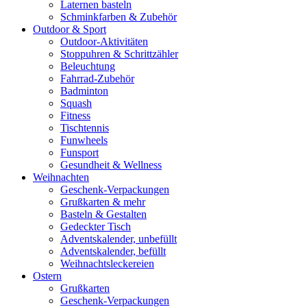
Laternen basteln
Schminkfarben & Zubehör
Outdoor & Sport
Outdoor-Aktivitäten
Stoppuhren & Schrittzähler
Beleuchtung
Fahrrad-Zubehör
Badminton
Squash
Fitness
Tischtennis
Funwheels
Funsport
Gesundheit & Wellness
Weihnachten
Geschenk-Verpackungen
Grußkarten & mehr
Basteln & Gestalten
Gedeckter Tisch
Adventskalender, unbefüllt
Adventskalender, befüllt
Weihnachtsleckereien
Ostern
Grußkarten
Geschenk-Verpackungen