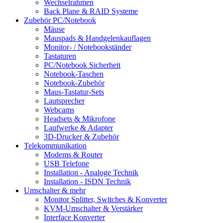
Wechselrahmen
Back Plane & RAID Systeme
Zubehör PC/Notebook
Mäuse
Mauspads & Handgelenkauflagen
Monitor- / Notebookständer
Tastaturen
PC/Notebook Sicherheit
Notebook-Taschen
Notebook-Zubehör
Maus-Tastatur-Sets
Lautsprecher
Webcams
Headsets & Mikrofone
Laufwerke & Adapter
3D-Drucker & Zubehör
Telekommunikation
Modems & Router
USB Telefone
Installation - Analoge Technik
Installation - ISDN Technik
Umschalter & mehr
Monitor Splitter, Switches & Konverter
KVM-Umschalter & Verstärker
Interface Konverter