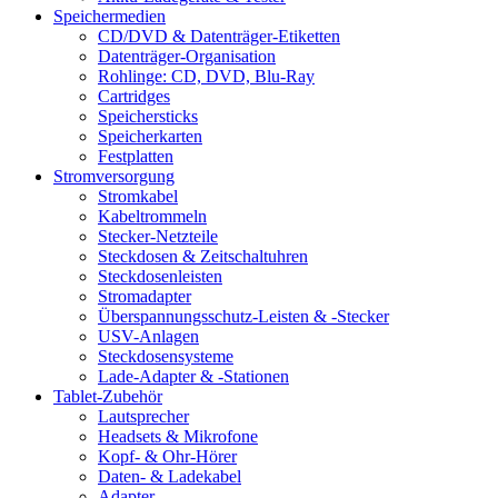
Speichermedien
CD/DVD & Datenträger-Etiketten
Datenträger-Organisation
Rohlinge: CD, DVD, Blu-Ray
Cartridges
Speichersticks
Speicherkarten
Festplatten
Stromversorgung
Stromkabel
Kabeltrommeln
Stecker-Netzteile
Steckdosen & Zeitschaltuhren
Steckdosenleisten
Stromadapter
Überspannungsschutz-Leisten & -Stecker
USV-Anlagen
Steckdosensysteme
Lade-Adapter & -Stationen
Tablet-Zubehör
Lautsprecher
Headsets & Mikrofone
Kopf- & Ohr-Hörer
Daten- & Ladekabel
Adapter