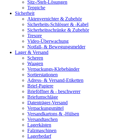
Sitz-/Steh-Lösungen
Teppiche
Sicherheit
Aktenvernichter & Zubehör
Sicherheits-Schlösser & -Kabel
Sicherheitsschränke & Zubehör
Tresore
Video-Überwachung
Notfall- & Bewegungsmelder
Lager & Versand
Scheren
Waagen
Verpackungs-Klebebänder
Sortierstationen
Adress- & Versand-Etiketten
Brief-Papiere
Brieföffner & - beschwerer
Briefumschläge
Datenträger-Versand
Verpackungsmittel
Versandkartons & -Hülsen
Versandtaschen
Lagerkästen
Falzmaschinen
Lagerbedarf