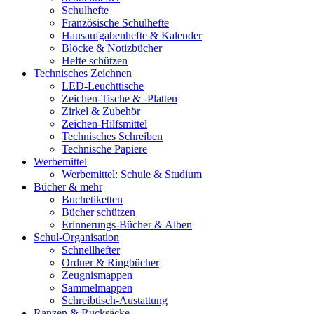
Schulhefte
Französische Schulhefte
Hausaufgabenhefte & Kalender
Blöcke & Notizbücher
Hefte schützen
Technisches Zeichnen
LED-Leuchttische
Zeichen-Tische & -Platten
Zirkel & Zubehör
Zeichen-Hilfsmittel
Technisches Schreiben
Technische Papiere
Werbemittel
Werbemittel: Schule & Studium
Bücher & mehr
Buchetiketten
Bücher schützen
Erinnerungs-Bücher & Alben
Schul-Organisation
Schnellhefter
Ordner & Ringbücher
Zeugnismappen
Sammelmappen
Schreibtisch-Austattung
Ranzen & Rucksäcke