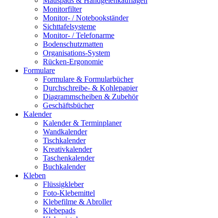
Mauspads & Handgelenkauflagen
Monitorfilter
Monitor- / Notebookständer
Sichttafelsysteme
Monitor- / Telefonarme
Bodenschutzmatten
Organisations-System
Rücken-Ergonomie
Formulare
Formulare & Formularbücher
Durchschreibe- & Kohlepapier
Diagrammscheiben & Zubehör
Geschäftsbücher
Kalender
Kalender & Terminplaner
Wandkalender
Tischkalender
Kreativkalender
Taschenkalender
Buchkalender
Kleben
Flüssigkleber
Foto-Klebemittel
Klebefilme & Abroller
Klebepads