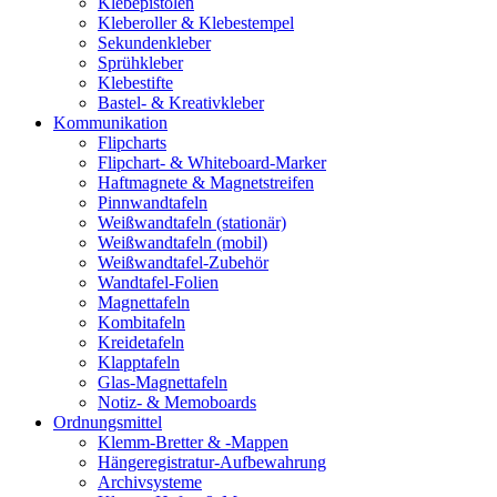
Klebepistolen
Kleberoller & Klebestempel
Sekundenkleber
Sprühkleber
Klebestifte
Bastel- & Kreativkleber
Kommunikation
Flipcharts
Flipchart- & Whiteboard-Marker
Haftmagnete & Magnetstreifen
Pinnwandtafeln
Weißwandtafeln (stationär)
Weißwandtafeln (mobil)
Weißwandtafel-Zubehör
Wandtafel-Folien
Magnettafeln
Kombitafeln
Kreidetafeln
Klapptafeln
Glas-Magnettafeln
Notiz- & Memoboards
Ordnungsmittel
Klemm-Bretter & -Mappen
Hängeregistratur-Aufbewahrung
Archivsysteme