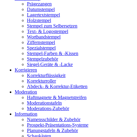
Prägezangen
Datumstempel
Lagertextstempel
Holzstempel
Stempel zum Selbersetzen
Text- & Logostempel
Wortbandstempel
Ziffernstempel
Spezialstempel
Stempel-Farben & -Kissen
Stempelzubehör
Siegel-Geräte & -Lacke
Korrigieren
Korrekturflüssigkeit
Korrekturroller
Abdeck- & Korrektur-Etiketten
Moderation
Haftmagnete & Magnetstreifen
Moderationstafeln
Moderations-Zubehör
Information
Namensschilder & Zubehör
Prospekt-Präsentations-Systeme
Planungstafeln & Zubehör
Schaukästen