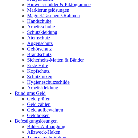
Hinweisschilder & Piktogramme
Markierungslösungen
Magnet-Taschen /-Rahmen
Handschuhe
Arbeitsschuhe
Schutzkleidung
Atemschutz
Augenschutz
Gehörschutz
Brandschutz
Sicherheits-Matten & Bänder
Erste Hilfe
Kopfschutz
Schutzboxen
Hygieneschutzschilde
Arbeitskleidung
Rund ums Geld
Geld prüfen
Geld zählen
Geld aufbewahren
Geldbörsen
Befestigungslösungen
Bilder-Aufhängung
Allzweck-Haken
Transparente Haken