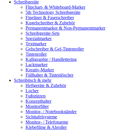
Schreibgeräte
Flipchart- & Whiteboard-Marker
5th Technology Schreibgeräte
Fineliner & Faserschreiber
Kugelschreiber & Zubehör
Permanentmarker & Non-Permanentmarker
Schreibgeräte-Sets
Spezialmarker
Textmarker
Gelschreiber & Gel-Tintenroller
Tintenroller
Kalligraphie / Handlettering
Lackmarker
Kreativ-Marker
Füllhalter & Tintenlöscher
Schreibtisch & mehr
Heftgeräte & Zubehör
Locher
Fußstützen
Konzepthalter
Monitorfilter
Monitor- / Notebookständer
Sichttafelsysteme
Monitor- / Telefonarme
Klebefilme & Abroller