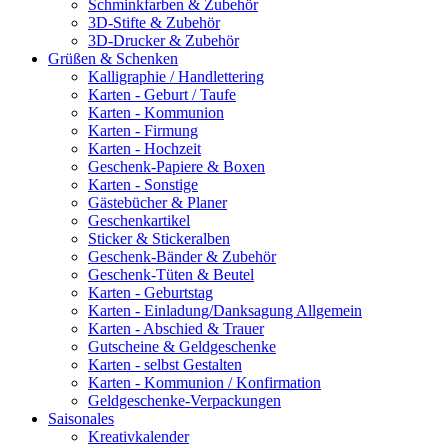
Schminkfarben & Zubehör
3D-Stifte & Zubehör
3D-Drucker & Zubehör
Grüßen & Schenken
Kalligraphie / Handlettering
Karten - Geburt / Taufe
Karten - Kommunion
Karten - Firmung
Karten - Hochzeit
Geschenk-Papiere & Boxen
Karten - Sonstige
Gästebücher & Planer
Geschenkartikel
Sticker & Stickeralben
Geschenk-Bänder & Zubehör
Geschenk-Tüten & Beutel
Karten - Geburtstag
Karten - Einladung/Danksagung Allgemein
Karten - Abschied & Trauer
Gutscheine & Geldgeschenke
Karten - selbst Gestalten
Karten - Kommunion / Konfirmation
Geldgeschenke-Verpackungen
Saisonales
Kreativkalender