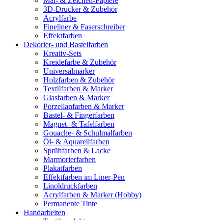
Mal- & Zeichen-Papiere
3D-Drucker & Zubehör
Acrylfarbe
Fineliner & Faserschreiber
Effektfarben
Dekorier- und Bastelfarben
Kreativ-Sets
Kreidefarbe & Zubehör
Universalmarker
Holzfarben & Zubehör
Textilfarben & Marker
Glasfarben & Marker
Porzellanfarben & Marker
Bastel- & Fingerfarben
Magnet- & Tafelfarben
Gouache- & Schulmalfarben
Öl- & Aquarellfarben
Sprühfarben & Lacke
Marmorierfarben
Plakatfarben
Effektfarben im Liner-Pen
Linoldruckfarben
Acrylfarben & Marker (Hobby)
Permanente Tinte
Handarbeiten