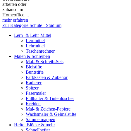
arbeiten oder
zuhause im
Homeoffice....
mehr erfahren
Zur Kategorie Schule - Studium
Lern- & Lehr-Mittel
Lernmittel
Lehrmittel
Taschenrechner
Malen & Schreiben
Mal- & Schreib-Sets
Bleistifte
Buntstifte
Farbkästen & Zubehör
Radierer
Spitzer
Fasermaler
Füllhalter & Tintenlöscher
Kreiden
Mal- & Zeichen-Papiere
Wachsmaler & Gelmalstifte
Sammelmappen
Hefte, Blöcke & mehr
Schnellhefter