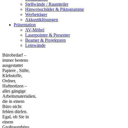
Stellwände / Raumteiler
Hinweisschilder & Piktogramme
Werbeträger
Akkustiklösungen
Präsentation
AV-Möbel
Laserpointer & Presenter
Beamer & Projektoren
Leinwände
Bürobedarf –
immer bestens
ausgestattet
Papiere , Stifte,
Klebstoffe,
Ordner,
Haftnotizen –
alles gängige
Arbeitsmaterialien,
die in einem
Büro nicht
fehlen dürfen.
Egal, ob Sie in
einem
Großraumbüro