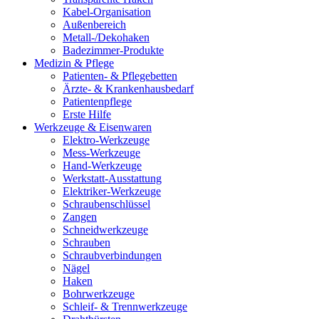
Kabel-Organisation
Außenbereich
Metall-/Dekohaken
Badezimmer-Produkte
Medizin & Pflege
Patienten- & Pflegebetten
Ärzte- & Krankenhausbedarf
Patientenpflege
Erste Hilfe
Werkzeuge & Eisenwaren
Elektro-Werkzeuge
Mess-Werkzeuge
Hand-Werkzeuge
Werkstatt-Ausstattung
Elektriker-Werkzeuge
Schraubenschlüssel
Zangen
Schneidwerkzeuge
Schrauben
Schraubverbindungen
Nägel
Haken
Bohrwerkzeuge
Schleif- & Trennwerkzeuge