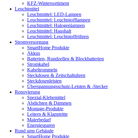
KFZ-Wintersortiment
Leuchtmittel
Leuchtmittel: LED-Lampen
Leuchtmittel: Leuchtstofflampen
Leuchtmittel: Halogenlampen
Leuchtmittel: Haushalt
Leuchtmittel: Leuchtstoffröhren
Stromversorgung
SmartHome Produkte
Akkus
Batterien, Rundzellen & Blockbatterien
Stromkabel
Kabeltrommeln
Steckdosen & Zeitschaltuhren
Steckdosenleisten
Überspannungsschutz-Leisten & -Stecker
Renovierung
Spezial-Klebemittel
Abdichten & Dämmen
Montage-Produkte
Leitern & Klapptritte
Malerbedarf
Energiesparen
Rund ums Gebäude
SmartHome Produkte