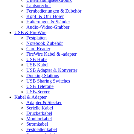
Unterhaltungselektronik
Lautsprecher
Fernbedienungen & Zubehör
Kopf- & Ohr-Hörer
Halterungen & Ständer
Audio-/Video-Grabber
USB & FireWire
Festplatten
Notebook-Zubehör
Card Reader
FireWire Kabel & -adapter
USB Hubs
USB Kabel
USB Adapter & Konverter
Docking Stations
USB Sharing Switches
USB Telefone
USB-Server
Kabel & Adapter
Adapter & Stecker
Serielle Kabel
Druckerkabel
Monitorkabel
Stromkabel
Festplattenkabel