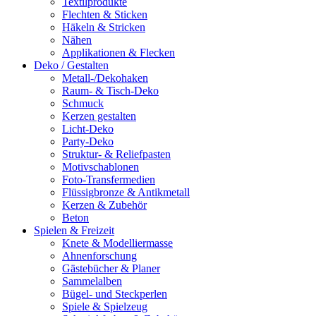
Textilprodukte
Flechten & Sticken
Häkeln & Stricken
Nähen
Applikationen & Flecken
Deko / Gestalten
Metall-/Dekohaken
Raum- & Tisch-Deko
Schmuck
Kerzen gestalten
Licht-Deko
Party-Deko
Struktur- & Reliefpasten
Motivschablonen
Foto-Transfermedien
Flüssigbronze & Antikmetall
Kerzen & Zubehör
Beton
Spielen & Freizeit
Knete & Modelliermasse
Ahnenforschung
Gästebücher & Planer
Sammelalben
Bügel- und Steckperlen
Spiele & Spielzeug