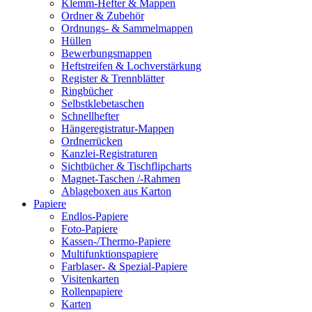
Klemm-Hefter & Mappen
Ordner & Zubehör
Ordnungs- & Sammelmappen
Hüllen
Bewerbungsmappen
Heftstreifen & Lochverstärkung
Register & Trennblätter
Ringbücher
Selbstklebetaschen
Schnellhefter
Hängeregistratur-Mappen
Ordnerrücken
Kanzlei-Registraturen
Sichtbücher & Tischflipcharts
Magnet-Taschen /-Rahmen
Ablageboxen aus Karton
Papiere
Endlos-Papiere
Foto-Papiere
Kassen-/Thermo-Papiere
Multifunktionspapiere
Farblaser- & Spezial-Papiere
Visitenkarten
Rollenpapiere
Karten