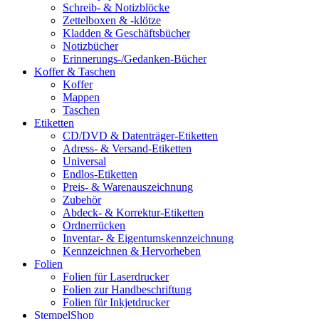
Schreib- & Notizblöcke
Zettelboxen & -klötze
Kladden & Geschäftsbücher
Notizbücher
Erinnerungs-/Gedanken-Bücher
Koffer & Taschen
Koffer
Mappen
Taschen
Etiketten
CD/DVD & Datenträger-Etiketten
Adress- & Versand-Etiketten
Universal
Endlos-Etiketten
Preis- & Warenauszeichnung
Zubehör
Abdeck- & Korrektur-Etiketten
Ordnerrücken
Inventar- & Eigentumskennzeichnung
Kennzeichnen & Hervorheben
Folien
Folien für Laserdrucker
Folien zur Handbeschriftung
Folien für Inkjetdrucker
StempelShop