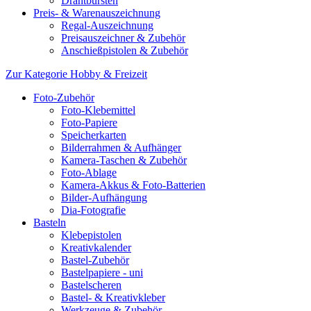
Drahtbürsten
Preis- & Warenauszeichnung
Regal-Auszeichnung
Preisauszeichner & Zubehör
Anschießpistolen & Zubehör
Zur Kategorie Hobby & Freizeit
Foto-Zubehör
Foto-Klebemittel
Foto-Papiere
Speicherkarten
Bilderrahmen & Aufhänger
Kamera-Taschen & Zubehör
Foto-Ablage
Kamera-Akkus & Foto-Batterien
Bilder-Aufhängung
Dia-Fotografie
Basteln
Klebepistolen
Kreativkalender
Bastel-Zubehör
Bastelpapiere - uni
Bastelscheren
Bastel- & Kreativkleber
Werkzeuge & Zubehör