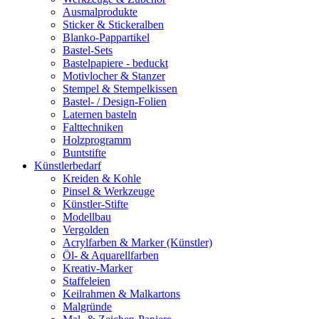
Ausmalprodukte
Sticker & Stickeralben
Blanko-Pappartikel
Bastel-Sets
Bastelpapiere - beduckt
Motivlocher & Stanzer
Stempel & Stempelkissen
Bastel- / Design-Folien
Laternen basteln
Falttechniken
Holzprogramm
Buntstifte
Künstlerbedarf
Kreiden & Kohle
Pinsel & Werkzeuge
Künstler-Stifte
Modellbau
Vergolden
Acrylfarben & Marker (Künstler)
Öl- & Aquarellfarben
Kreativ-Marker
Staffeleien
Keilrahmen & Malkartons
Malgründe