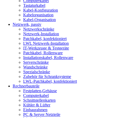
Computerkabel
Tastaturkabel
Kabel-Konfiguration
Kabelorganisation
Kabel-Organisation
Netzwerk, passiv
Netzwerkschränke
Netzwerk-Installation
Patchkabel, konfektioniert
LWL Netzwerk-Installation
IT-Werkzeuge & Testgeräte
Patchkabel, Rollenware
Installationskabel, Rollenware
Serverschränke
Wandschränke
Spezialschränke
Zubehör für Schranksysteme
LWL-Patchkabel, konfektioniert
Rechnerbauteile
Festplatten-Gehäuse
Computerkabel
Schnittstellenkarten
Kühler & Lüfter
Einbaurahmen
PC & Server Netzteile