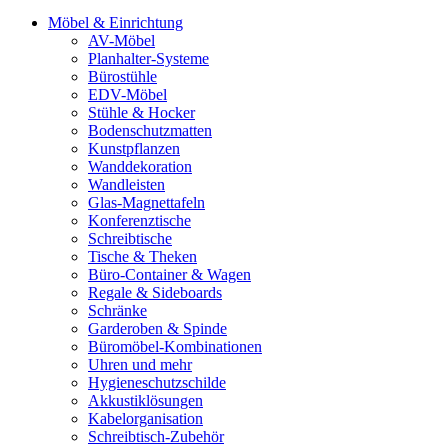
Möbel & Einrichtung
AV-Möbel
Planhalter-Systeme
Bürostühle
EDV-Möbel
Stühle & Hocker
Bodenschutzmatten
Kunstpflanzen
Wanddekoration
Wandleisten
Glas-Magnettafeln
Konferenztische
Schreibtische
Tische & Theken
Büro-Container & Wagen
Regale & Sideboards
Schränke
Garderoben & Spinde
Büromöbel-Kombinationen
Uhren und mehr
Hygieneschutzschilde
Akkustiklösungen
Kabelorganisation
Schreibtisch-Zubehör