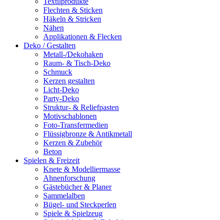
Textilprodukte
Flechten & Sticken
Häkeln & Stricken
Nähen
Applikationen & Flecken
Deko / Gestalten
Metall-/Dekohaken
Raum- & Tisch-Deko
Schmuck
Kerzen gestalten
Licht-Deko
Party-Deko
Struktur- & Reliefpasten
Motivschablonen
Foto-Transfermedien
Flüssigbronze & Antikmetall
Kerzen & Zubehör
Beton
Spielen & Freizeit
Knete & Modelliermasse
Ahnenforschung
Gästebücher & Planer
Sammelalben
Bügel- und Steckperlen
Spiele & Spielzeug