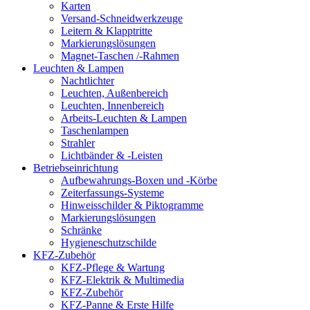
Karten
Versand-Schneidwerkzeuge
Leitern & Klapptritte
Markierungslösungen
Magnet-Taschen /-Rahmen
Leuchten & Lampen
Nachtlichter
Leuchten, Außenbereich
Leuchten, Innenbereich
Arbeits-Leuchten & Lampen
Taschenlampen
Strahler
Lichtbänder & -Leisten
Betriebseinrichtung
Aufbewahrungs-Boxen und -Körbe
Zeiterfassungs-Systeme
Hinweisschilder & Piktogramme
Markierungslösungen
Schränke
Hygieneschutzschilde
KFZ-Zubehör
KFZ-Pflege & Wartung
KFZ-Elektrik & Multimedia
KFZ-Zubehör
KFZ-Panne & Erste Hilfe