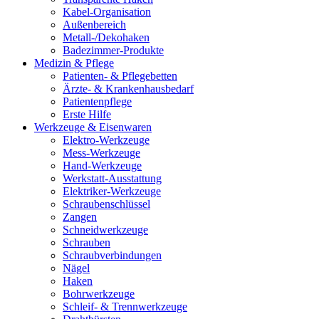
Kabel-Organisation
Außenbereich
Metall-/Dekohaken
Badezimmer-Produkte
Medizin & Pflege
Patienten- & Pflegebetten
Ärzte- & Krankenhausbedarf
Patientenpflege
Erste Hilfe
Werkzeuge & Eisenwaren
Elektro-Werkzeuge
Mess-Werkzeuge
Hand-Werkzeuge
Werkstatt-Ausstattung
Elektriker-Werkzeuge
Schraubenschlüssel
Zangen
Schneidwerkzeuge
Schrauben
Schraubverbindungen
Nägel
Haken
Bohrwerkzeuge
Schleif- & Trennwerkzeuge