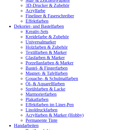
Mal- & Zeichen-Papiere
3D-Drucker & Zubehör
Acrylfarbe
Fineliner & Faserschreiber
Effektfarben
Dekorier- und Bastelfarben
Kreativ-Sets
Kreidefarbe & Zubehör
Universalmarker
Holzfarben & Zubehör
Textilfarben & Marker
Glasfarben & Marker
Porzellanfarben & Marker
Bastel- & Fingerfarben
Magnet- & Tafelfarben
Gouache- & Schulmalfarben
Öl- & Aquarellfarben
Sprühfarben & Lacke
Marmorierfarben
Plakatfarben
Effektfarben im Liner-Pen
Linoldruckfarben
Acrylfarben & Marker (Hobby)
Permanente Tinte
Handarbeiten