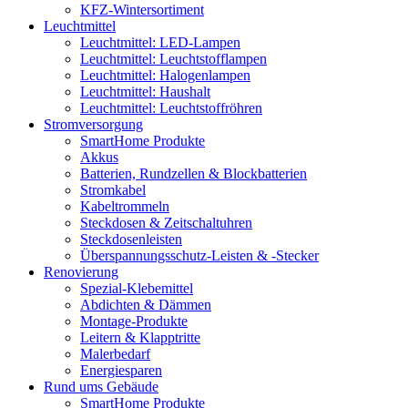
KFZ-Wintersortiment
Leuchtmittel
Leuchtmittel: LED-Lampen
Leuchtmittel: Leuchtstofflampen
Leuchtmittel: Halogenlampen
Leuchtmittel: Haushalt
Leuchtmittel: Leuchtstoffröhren
Stromversorgung
SmartHome Produkte
Akkus
Batterien, Rundzellen & Blockbatterien
Stromkabel
Kabeltrommeln
Steckdosen & Zeitschaltuhren
Steckdosenleisten
Überspannungsschutz-Leisten & -Stecker
Renovierung
Spezial-Klebemittel
Abdichten & Dämmen
Montage-Produkte
Leitern & Klapptritte
Malerbedarf
Energiesparen
Rund ums Gebäude
SmartHome Produkte