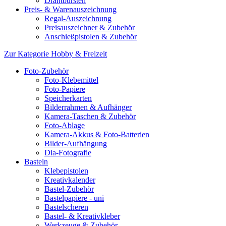
Drahtbürsten
Preis- & Warenauszeichnung
Regal-Auszeichnung
Preisauszeichner & Zubehör
Anschießpistolen & Zubehör
Zur Kategorie Hobby & Freizeit
Foto-Zubehör
Foto-Klebemittel
Foto-Papiere
Speicherkarten
Bilderrahmen & Aufhänger
Kamera-Taschen & Zubehör
Foto-Ablage
Kamera-Akkus & Foto-Batterien
Bilder-Aufhängung
Dia-Fotografie
Basteln
Klebepistolen
Kreativkalender
Bastel-Zubehör
Bastelpapiere - uni
Bastelscheren
Bastel- & Kreativkleber
Werkzeuge & Zubehör