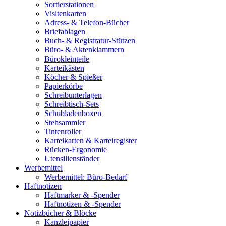
Sortierstationen
Visitenkarten
Adress- & Telefon-Bücher
Briefablagen
Buch- & Registratur-Stützen
Büro- & Aktenklammern
Bürokleinteile
Karteikästen
Köcher & Spießer
Papierkörbe
Schreibunterlagen
Schreibtisch-Sets
Schubladenboxen
Stehsammler
Tintenroller
Karteikarten & Karteiregister
Rücken-Ergonomie
Utensilienständer
Werbemittel
Werbemittel: Büro-Bedarf
Haftnotizen
Haftmarker & -Spender
Haftnotizen & -Spender
Notizbücher & Blöcke
Kanzleipapier