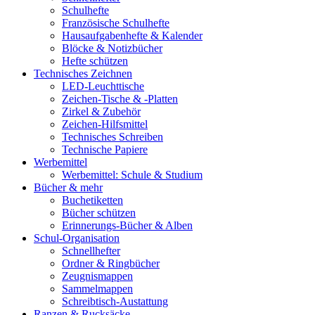
Schulhefte
Französische Schulhefte
Hausaufgabenhefte & Kalender
Blöcke & Notizbücher
Hefte schützen
Technisches Zeichnen
LED-Leuchttische
Zeichen-Tische & -Platten
Zirkel & Zubehör
Zeichen-Hilfsmittel
Technisches Schreiben
Technische Papiere
Werbemittel
Werbemittel: Schule & Studium
Bücher & mehr
Buchetiketten
Bücher schützen
Erinnerungs-Bücher & Alben
Schul-Organisation
Schnellhefter
Ordner & Ringbücher
Zeugnismappen
Sammelmappen
Schreibtisch-Austattung
Ranzen & Rucksäcke