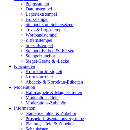
Prägezangen
Datumstempel
Lagertextstempel
Holzstempel
Stempel zum Selbersetzen
Text- & Logostempel
Wortbandstempel
Ziffernstempel
Spezialstempel
Stempel-Farben & -Kissen
Stempelzubehör
Siegel-Geräte & -Lacke
Korrigieren
Korrekturflüssigkeit
Korrekturroller
Abdeck- & Korrektur-Etiketten
Moderation
Haftmagnete & Magnetstreifen
Moderationstafeln
Moderations-Zubehör
Information
Namensschilder & Zubehör
Prospekt-Präsentations-Systeme
Planungstafeln & Zubehör
Schaukästen