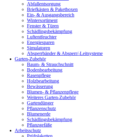
Abfallentsorgung
Briefkästen & Paketboxen
Ein- & Ausgangsbereich
Wintersortiment
Fenster & Türen
Schädlingsbekämpfung
Luftentfeuchter
Energiesparen
Simulatoren
Absperrbänder & Absperr/-Leitsysteme
Garten-Zubehör
Baum- & Strauchschnitt
Bodenbearbeitung
Rasenpflege
Holzbearbeitung
Bewässerung
Blumen- & Pflanzenpflege
Weiteres Garten-Zubehör
Gartendünger
Pflanzenschutz
Blumenerde
Schädlingsbekämpfung
Pflanzgefäße
Arbeitsschutz
Prüfplaketten