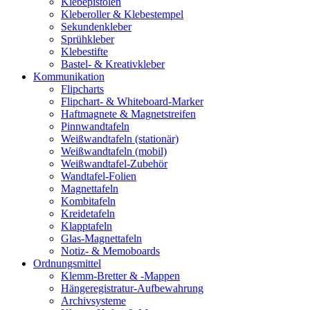
Klebepistolen
Kleberoller & Klebestempel
Sekundenkleber
Sprühkleber
Klebestifte
Bastel- & Kreativkleber
Kommunikation
Flipcharts
Flipchart- & Whiteboard-Marker
Haftmagnete & Magnetstreifen
Pinnwandtafeln
Weißwandtafeln (stationär)
Weißwandtafeln (mobil)
Weißwandtafel-Zubehör
Wandtafel-Folien
Magnettafeln
Kombitafeln
Kreidetafeln
Klapptafeln
Glas-Magnettafeln
Notiz- & Memoboards
Ordnungsmittel
Klemm-Bretter & -Mappen
Hängeregistratur-Aufbewahrung
Archivsysteme