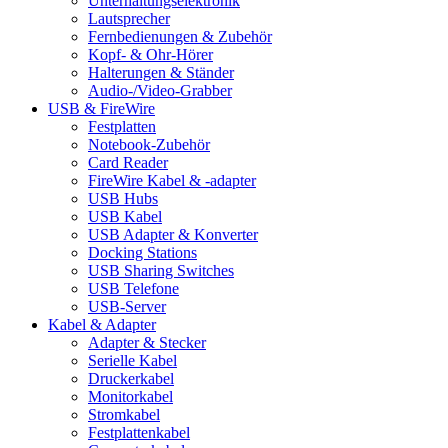
Unterhaltungselektronik
Lautsprecher
Fernbedienungen & Zubehör
Kopf- & Ohr-Hörer
Halterungen & Ständer
Audio-/Video-Grabber
USB & FireWire
Festplatten
Notebook-Zubehör
Card Reader
FireWire Kabel & -adapter
USB Hubs
USB Kabel
USB Adapter & Konverter
Docking Stations
USB Sharing Switches
USB Telefone
USB-Server
Kabel & Adapter
Adapter & Stecker
Serielle Kabel
Druckerkabel
Monitorkabel
Stromkabel
Festplattenkabel