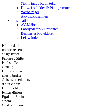
Stellwände / Raumteiler
Hinweisschilder & Piktogramme
Werbeträger
Akkustiklösungen
Präsentation
AV-Möbel
Laserpointer & Presenter
Beamer & Projektoren
Leinwände
Bürobedarf –
immer bestens
ausgestattet
Papiere , Stifte,
Klebstoffe,
Ordner,
Haftnotizen –
alles gängige
Arbeitsmaterialien,
die in einem
Büro nicht
fehlen dürfen.
Egal, ob Sie in
einem
Großraumbüro