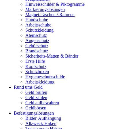
Hinweisschilder & Piktogramme
Markierungslösungen
Magnet-Taschen /-Rahmen
Handschuhe
Arbeitsschuhe
Schutzkleidung
Atemschutz
Augenschutz
Gehörschutz
Brandschutz
Sicherheits-Matten & Bänder
Erste Hilfe
Kopfschutz
Schutzboxen
Hygieneschutzschilde
Arbeitskleidung
Rund ums Geld
Geld prüfen
Geld zählen
Geld aufbewahren
Geldbörsen
Befestigungslösungen
Bilder-Aufhängung
Allzweck-Haken
Transparente Haken