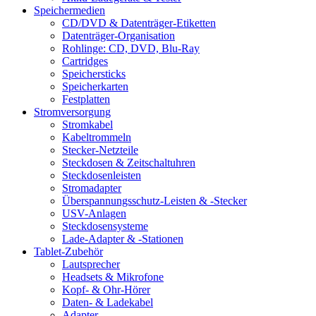
Speichermedien
CD/DVD & Datenträger-Etiketten
Datenträger-Organisation
Rohlinge: CD, DVD, Blu-Ray
Cartridges
Speichersticks
Speicherkarten
Festplatten
Stromversorgung
Stromkabel
Kabeltrommeln
Stecker-Netzteile
Steckdosen & Zeitschaltuhren
Steckdosenleisten
Stromadapter
Überspannungsschutz-Leisten & -Stecker
USV-Anlagen
Steckdosensysteme
Lade-Adapter & -Stationen
Tablet-Zubehör
Lautsprecher
Headsets & Mikrofone
Kopf- & Ohr-Hörer
Daten- & Ladekabel
Adapter