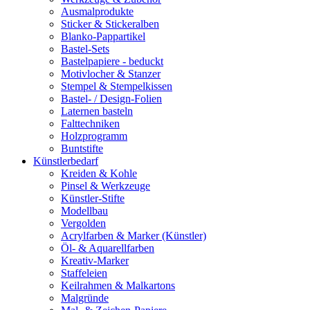
Ausmalprodukte
Sticker & Stickeralben
Blanko-Pappartikel
Bastel-Sets
Bastelpapiere - beduckt
Motivlocher & Stanzer
Stempel & Stempelkissen
Bastel- / Design-Folien
Laternen basteln
Falttechniken
Holzprogramm
Buntstifte
Künstlerbedarf
Kreiden & Kohle
Pinsel & Werkzeuge
Künstler-Stifte
Modellbau
Vergolden
Acrylfarben & Marker (Künstler)
Öl- & Aquarellfarben
Kreativ-Marker
Staffeleien
Keilrahmen & Malkartons
Malgründe