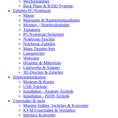
Wechselrahmen
Back Plane & RAID Systeme
Zubehör PC/Notebook
Mäuse
Mauspads & Handgelenkauflagen
Monitor- / Notebookständer
Tastaturen
PC/Notebook Sicherheit
Notebook-Taschen
Notebook-Zubehör
Maus-Tastatur-Sets
Lautsprecher
Webcams
Headsets & Mikrofone
Laufwerke & Adapter
3D-Drucker & Zubehör
Telekommunikation
Modems & Router
USB Telefone
Installation - Analoge Technik
Installation - ISDN Technik
Umschalter & mehr
Monitor Splitter, Switches & Konverter
KVM-Umschalter & Verstärker
Interface Konverter