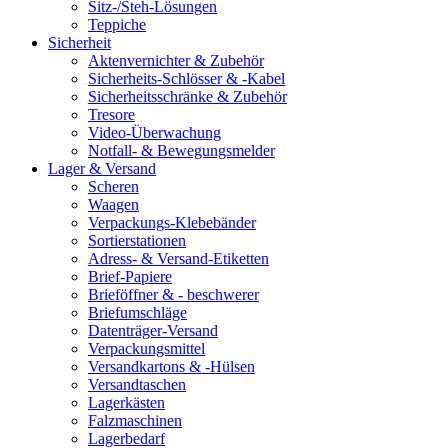
Sitz-/Steh-Lösungen
Teppiche
Sicherheit
Aktenvernichter & Zubehör
Sicherheits-Schlösser & -Kabel
Sicherheitsschränke & Zubehör
Tresore
Video-Überwachung
Notfall- & Bewegungsmelder
Lager & Versand
Scheren
Waagen
Verpackungs-Klebebänder
Sortierstationen
Adress- & Versand-Etiketten
Brief-Papiere
Brieföffner & - beschwerer
Briefumschläge
Datenträger-Versand
Verpackungsmittel
Versandkartons & -Hülsen
Versandtaschen
Lagerkästen
Falzmaschinen
Lagerbedarf