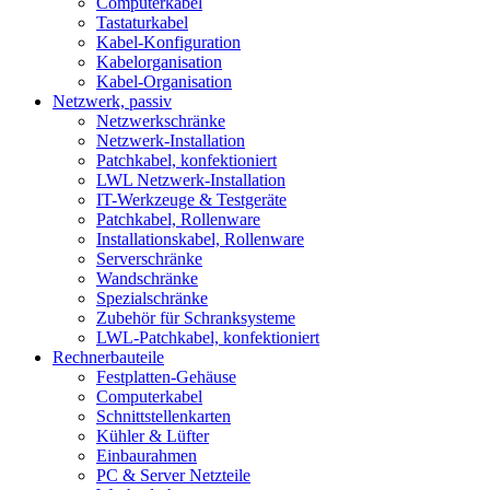
Computerkabel
Tastaturkabel
Kabel-Konfiguration
Kabelorganisation
Kabel-Organisation
Netzwerk, passiv
Netzwerkschränke
Netzwerk-Installation
Patchkabel, konfektioniert
LWL Netzwerk-Installation
IT-Werkzeuge & Testgeräte
Patchkabel, Rollenware
Installationskabel, Rollenware
Serverschränke
Wandschränke
Spezialschränke
Zubehör für Schranksysteme
LWL-Patchkabel, konfektioniert
Rechnerbauteile
Festplatten-Gehäuse
Computerkabel
Schnittstellenkarten
Kühler & Lüfter
Einbaurahmen
PC & Server Netzteile