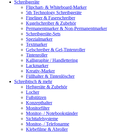
Schreibgeräte
Flipchart- & Whiteboard-Marker
5th Technology Schreibgeräte
Fineliner & Faserschreiber
Kugelschreiber & Zubehör
Permanentmarker & Non-Permanentmarker
Schreibgeräte-Sets
Spezialmarker
Textmarker
Gelschreiber & Gel-Tintenroller
Tintenroller
Kalligraphie / Handlettering
Lackmarker
Kreativ-Marker
Füllhalter & Tintenlöscher
Schreibtisch & mehr
Heftgeräte & Zubehör
Locher
Fußstützen
Konzepthalter
Monitorfilter
Monitor- / Notebookständer
Sichttafelsysteme
Monitor- / Telefonarme
Klebefilme & Abroller