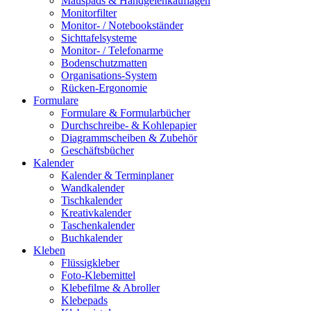
Mauspads & Handgelenkauflagen
Monitorfilter
Monitor- / Notebookständer
Sichttafelsysteme
Monitor- / Telefonarme
Bodenschutzmatten
Organisations-System
Rücken-Ergonomie
Formulare
Formulare & Formularbücher
Durchschreibe- & Kohlepapier
Diagrammscheiben & Zubehör
Geschäftsbücher
Kalender
Kalender & Terminplaner
Wandkalender
Tischkalender
Kreativkalender
Taschenkalender
Buchkalender
Kleben
Flüssigkleber
Foto-Klebemittel
Klebefilme & Abroller
Klebepads