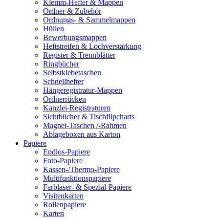
Klemm-Hefter & Mappen
Ordner & Zubehör
Ordnungs- & Sammelmappen
Hüllen
Bewerbungsmappen
Heftstreifen & Lochverstärkung
Register & Trennblätter
Ringbücher
Selbstklebetaschen
Schnellhefter
Hängeregistratur-Mappen
Ordnerrücken
Kanzlei-Registraturen
Sichtbücher & Tischflipcharts
Magnet-Taschen /-Rahmen
Ablageboxen aus Karton
Papiere
Endlos-Papiere
Foto-Papiere
Kassen-/Thermo-Papiere
Multifunktionspapiere
Farblaser- & Spezial-Papiere
Visitenkarten
Rollenpapiere
Karten