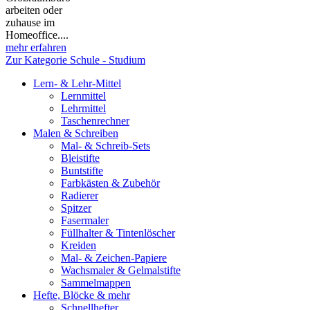
arbeiten oder
zuhause im
Homeoffice....
mehr erfahren
Zur Kategorie Schule - Studium
Lern- & Lehr-Mittel
Lernmittel
Lehrmittel
Taschenrechner
Malen & Schreiben
Mal- & Schreib-Sets
Bleistifte
Buntstifte
Farbkästen & Zubehör
Radierer
Spitzer
Fasermaler
Füllhalter & Tintenlöscher
Kreiden
Mal- & Zeichen-Papiere
Wachsmaler & Gelmalstifte
Sammelmappen
Hefte, Blöcke & mehr
Schnellhefter