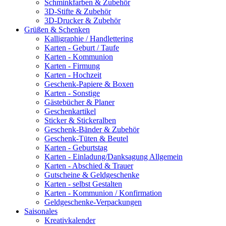
Schminkfarben & Zubehör
3D-Stifte & Zubehör
3D-Drucker & Zubehör
Grüßen & Schenken
Kalligraphie / Handlettering
Karten - Geburt / Taufe
Karten - Kommunion
Karten - Firmung
Karten - Hochzeit
Geschenk-Papiere & Boxen
Karten - Sonstige
Gästebücher & Planer
Geschenkartikel
Sticker & Stickeralben
Geschenk-Bänder & Zubehör
Geschenk-Tüten & Beutel
Karten - Geburtstag
Karten - Einladung/Danksagung Allgemein
Karten - Abschied & Trauer
Gutscheine & Geldgeschenke
Karten - selbst Gestalten
Karten - Kommunion / Konfirmation
Geldgeschenke-Verpackungen
Saisonales
Kreativkalender