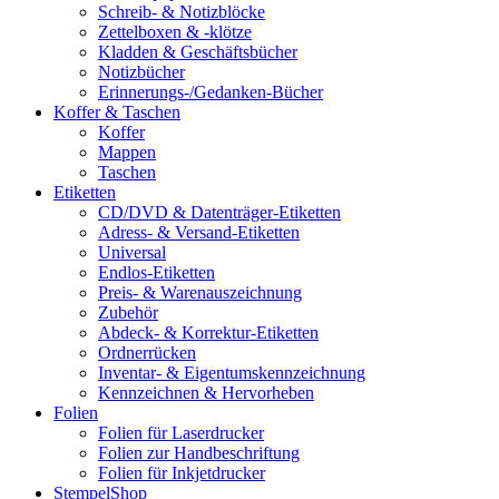
Schreib- & Notizblöcke
Zettelboxen & -klötze
Kladden & Geschäftsbücher
Notizbücher
Erinnerungs-/Gedanken-Bücher
Koffer & Taschen
Koffer
Mappen
Taschen
Etiketten
CD/DVD & Datenträger-Etiketten
Adress- & Versand-Etiketten
Universal
Endlos-Etiketten
Preis- & Warenauszeichnung
Zubehör
Abdeck- & Korrektur-Etiketten
Ordnerrücken
Inventar- & Eigentumskennzeichnung
Kennzeichnen & Hervorheben
Folien
Folien für Laserdrucker
Folien zur Handbeschriftung
Folien für Inkjetdrucker
StempelShop