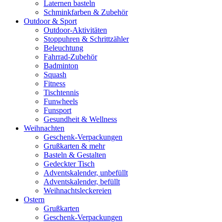
Laternen basteln
Schminkfarben & Zubehör
Outdoor & Sport
Outdoor-Aktivitäten
Stoppuhren & Schrittzähler
Beleuchtung
Fahrrad-Zubehör
Badminton
Squash
Fitness
Tischtennis
Funwheels
Funsport
Gesundheit & Wellness
Weihnachten
Geschenk-Verpackungen
Grußkarten & mehr
Basteln & Gestalten
Gedeckter Tisch
Adventskalender, unbefüllt
Adventskalender, befüllt
Weihnachtsleckereien
Ostern
Grußkarten
Geschenk-Verpackungen