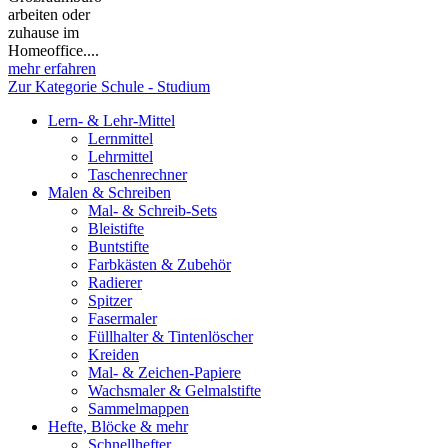
arbeiten oder
zuhause im
Homeoffice....
mehr erfahren
Zur Kategorie Schule - Studium
Lern- & Lehr-Mittel
Lernmittel
Lehrmittel
Taschenrechner
Malen & Schreiben
Mal- & Schreib-Sets
Bleistifte
Buntstifte
Farbkästen & Zubehör
Radierer
Spitzer
Fasermaler
Füllhalter & Tintenlöscher
Kreiden
Mal- & Zeichen-Papiere
Wachsmaler & Gelmalstifte
Sammelmappen
Hefte, Blöcke & mehr
Schnellhefter