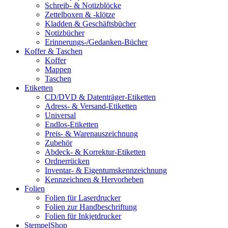
Schreib- & Notizblöcke
Zettelboxen & -klötze
Kladden & Geschäftsbücher
Notizbücher
Erinnerungs-/Gedanken-Bücher
Koffer & Taschen
Koffer
Mappen
Taschen
Etiketten
CD/DVD & Datenträger-Etiketten
Adress- & Versand-Etiketten
Universal
Endlos-Etiketten
Preis- & Warenauszeichnung
Zubehör
Abdeck- & Korrektur-Etiketten
Ordnerrücken
Inventar- & Eigentumskennzeichnung
Kennzeichnen & Hervorheben
Folien
Folien für Laserdrucker
Folien zur Handbeschriftung
Folien für Inkjetdrucker
StempelShop