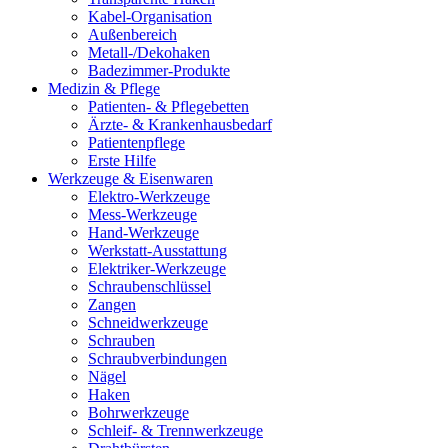
Kabel-Organisation
Außenbereich
Metall-/Dekohaken
Badezimmer-Produkte
Medizin & Pflege
Patienten- & Pflegebetten
Ärzte- & Krankenhausbedarf
Patientenpflege
Erste Hilfe
Werkzeuge & Eisenwaren
Elektro-Werkzeuge
Mess-Werkzeuge
Hand-Werkzeuge
Werkstatt-Ausstattung
Elektriker-Werkzeuge
Schraubenschlüssel
Zangen
Schneidwerkzeuge
Schrauben
Schraubverbindungen
Nägel
Haken
Bohrwerkzeuge
Schleif- & Trennwerkzeuge