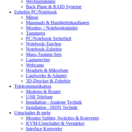
Wechselrahmen
Back Plane & RAID Systeme
Zubehör PC/Notebook
Mäuse
Mauspads & Handgelenkauflagen
Monitor- / Notebookständer
Tastaturen
PC/Notebook Sicherheit
Notebook-Taschen
Notebook-Zubehör
Maus-Tastatur-Sets
Lautsprecher
Webcams
Headsets & Mikrofone
Laufwerke & Adapter
3D-Drucker & Zubehör
Telekommunikation
Modems & Router
USB Telefone
Installation - Analoge Technik
Installation - ISDN Technik
Umschalter & mehr
Monitor Splitter, Switches & Konverter
KVM-Umschalter & Verstärker
Interface Konverter