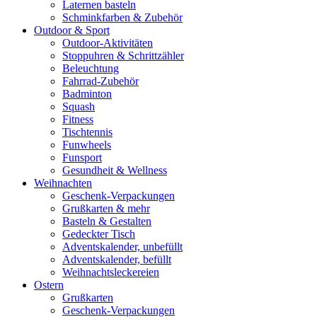
Laternen basteln
Schminkfarben & Zubehör
Outdoor & Sport
Outdoor-Aktivitäten
Stoppuhren & Schrittzähler
Beleuchtung
Fahrrad-Zubehör
Badminton
Squash
Fitness
Tischtennis
Funwheels
Funsport
Gesundheit & Wellness
Weihnachten
Geschenk-Verpackungen
Grußkarten & mehr
Basteln & Gestalten
Gedeckter Tisch
Adventskalender, unbefüllt
Adventskalender, befüllt
Weihnachtsleckereien
Ostern
Grußkarten
Geschenk-Verpackungen