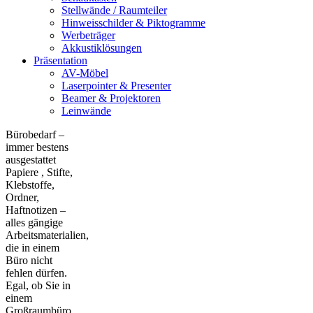
Stellwände / Raumteiler
Hinweisschilder & Piktogramme
Werbeträger
Akkustiklösungen
Präsentation
AV-Möbel
Laserpointer & Presenter
Beamer & Projektoren
Leinwände
Bürobedarf –
immer bestens
ausgestattet
Papiere , Stifte,
Klebstoffe,
Ordner,
Haftnotizen –
alles gängige
Arbeitsmaterialien,
die in einem
Büro nicht
fehlen dürfen.
Egal, ob Sie in
einem
Großraumbüro