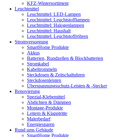
KFZ-Wintersortiment
Leuchtmittel
Leuchtmittel: LED-Lampen
Leuchtmittel: Leuchtstofflampen
Leuchtmittel: Halogenlampen
Leuchtmittel: Haushalt
Leuchtmittel: Leuchtstoffröhren
Stromversorgung
SmartHome Produkte
Akkus
Batterien, Rundzellen & Blockbatterien
Stromkabel
Kabeltrommeln
Steckdosen & Zeitschaltuhren
Steckdosenleisten
Überspannungsschutz-Leisten & -Stecker
Renovierung
Spezial-Klebemittel
Abdichten & Dämmen
Montage-Produkte
Leitern & Klapptritte
Malerbedarf
Energiesparen
Rund ums Gebäude
SmartHome Produkte