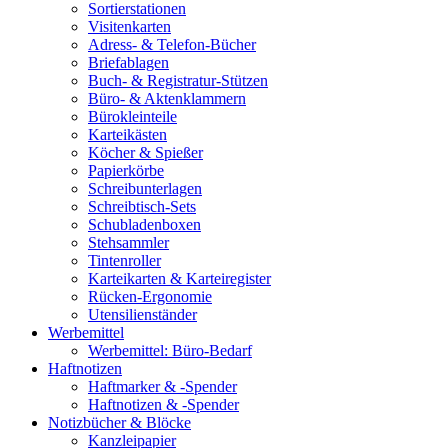
Sortierstationen
Visitenkarten
Adress- & Telefon-Bücher
Briefablagen
Buch- & Registratur-Stützen
Büro- & Aktenklammern
Bürokleinteile
Karteikästen
Köcher & Spießer
Papierkörbe
Schreibunterlagen
Schreibtisch-Sets
Schubladenboxen
Stehsammler
Tintenroller
Karteikarten & Karteiregister
Rücken-Ergonomie
Utensilienständer
Werbemittel
Werbemittel: Büro-Bedarf
Haftnotizen
Haftmarker & -Spender
Haftnotizen & -Spender
Notizbücher & Blöcke
Kanzleipapier