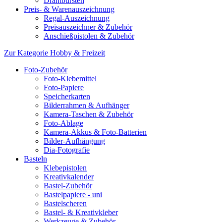
Drahtbürsten
Preis- & Warenauszeichnung
Regal-Auszeichnung
Preisauszeichner & Zubehör
Anschießpistolen & Zubehör
Zur Kategorie Hobby & Freizeit
Foto-Zubehör
Foto-Klebemittel
Foto-Papiere
Speicherkarten
Bilderrahmen & Aufhänger
Kamera-Taschen & Zubehör
Foto-Ablage
Kamera-Akkus & Foto-Batterien
Bilder-Aufhängung
Dia-Fotografie
Basteln
Klebepistolen
Kreativkalender
Bastel-Zubehör
Bastelpapiere - uni
Bastelscheren
Bastel- & Kreativkleber
Werkzeuge & Zubehör