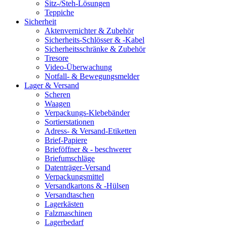
Sitz-/Steh-Lösungen
Teppiche
Sicherheit
Aktenvernichter & Zubehör
Sicherheits-Schlösser & -Kabel
Sicherheitsschränke & Zubehör
Tresore
Video-Überwachung
Notfall- & Bewegungsmelder
Lager & Versand
Scheren
Waagen
Verpackungs-Klebebänder
Sortierstationen
Adress- & Versand-Etiketten
Brief-Papiere
Brieföffner & - beschwerer
Briefumschläge
Datenträger-Versand
Verpackungsmittel
Versandkartons & -Hülsen
Versandtaschen
Lagerkästen
Falzmaschinen
Lagerbedarf