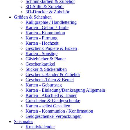
Schminkfarben & Zubehör
3D-Stifte & Zubehör
3D-Drucker & Zubehör
Grüßen & Schenken
Kalligraphie / Handlettering
Karten - Geburt / Taufe
Karten - Kommunion
Karten - Firmung
Karten - Hochzeit
Geschenk-Papiere & Boxen
Karten - Sonstige
Gästebücher & Planer
Geschenkartikel
Sticker & Stickeralben
Geschenk-Bänder & Zubehör
Geschenk-Tüten & Beutel
Karten - Geburtstag
Karten - Einladung/Danksagung Allgemein
Karten - Abschied & Trauer
Gutscheine & Geldgeschenke
Karten - selbst Gestalten
Karten - Kommunion / Konfirmation
Geldgeschenke-Verpackungen
Saisonales
Kreativkalender