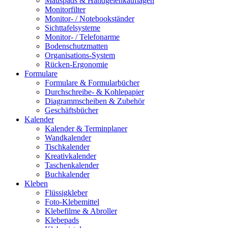
Mauspads & Handgelenkauflagen
Monitorfilter
Monitor- / Notebookständer
Sichttafelsysteme
Monitor- / Telefonarme
Bodenschutzmatten
Organisations-System
Rücken-Ergonomie
Formulare
Formulare & Formularbücher
Durchschreibe- & Kohlepapier
Diagrammscheiben & Zubehör
Geschäftsbücher
Kalender
Kalender & Terminplaner
Wandkalender
Tischkalender
Kreativkalender
Taschenkalender
Buchkalender
Kleben
Flüssigkleber
Foto-Klebemittel
Klebefilme & Abroller
Klebepads