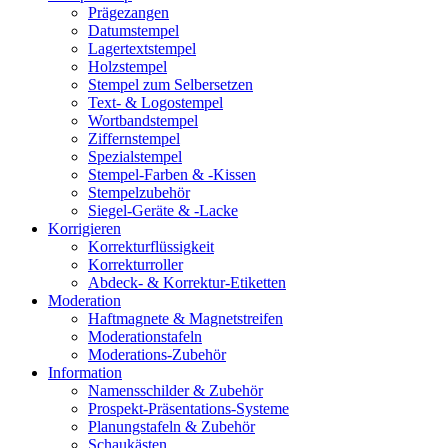
Prägezangen
Datumstempel
Lagertextstempel
Holzstempel
Stempel zum Selbersetzen
Text- & Logostempel
Wortbandstempel
Ziffernstempel
Spezialstempel
Stempel-Farben & -Kissen
Stempelzubehör
Siegel-Geräte & -Lacke
Korrigieren
Korrekturflüssigkeit
Korrekturroller
Abdeck- & Korrektur-Etiketten
Moderation
Haftmagnete & Magnetstreifen
Moderationstafeln
Moderations-Zubehör
Information
Namensschilder & Zubehör
Prospekt-Präsentations-Systeme
Planungstafeln & Zubehör
Schaukästen