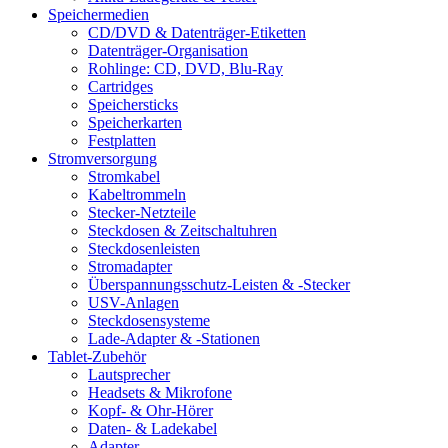
Speichermedien
CD/DVD & Datenträger-Etiketten
Datenträger-Organisation
Rohlinge: CD, DVD, Blu-Ray
Cartridges
Speichersticks
Speicherkarten
Festplatten
Stromversorgung
Stromkabel
Kabeltrommeln
Stecker-Netzteile
Steckdosen & Zeitschaltuhren
Steckdosenleisten
Stromadapter
Überspannungsschutz-Leisten & -Stecker
USV-Anlagen
Steckdosensysteme
Lade-Adapter & -Stationen
Tablet-Zubehör
Lautsprecher
Headsets & Mikrofone
Kopf- & Ohr-Hörer
Daten- & Ladekabel
Adapter