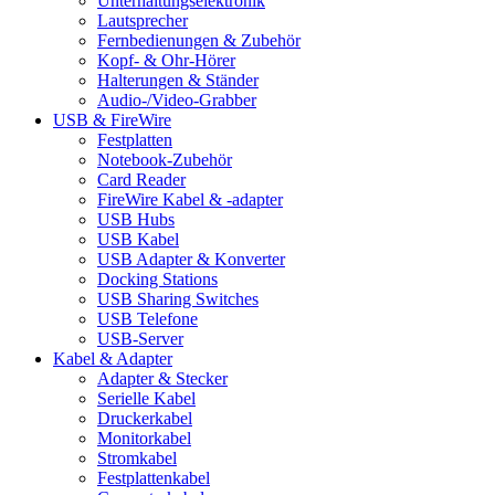
Unterhaltungselektronik
Lautsprecher
Fernbedienungen & Zubehör
Kopf- & Ohr-Hörer
Halterungen & Ständer
Audio-/Video-Grabber
USB & FireWire
Festplatten
Notebook-Zubehör
Card Reader
FireWire Kabel & -adapter
USB Hubs
USB Kabel
USB Adapter & Konverter
Docking Stations
USB Sharing Switches
USB Telefone
USB-Server
Kabel & Adapter
Adapter & Stecker
Serielle Kabel
Druckerkabel
Monitorkabel
Stromkabel
Festplattenkabel