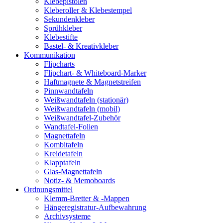
Klebepistolen
Kleberoller & Klebestempel
Sekundenkleber
Sprühkleber
Klebestifte
Bastel- & Kreativkleber
Kommunikation
Flipcharts
Flipchart- & Whiteboard-Marker
Haftmagnete & Magnetstreifen
Pinnwandtafeln
Weißwandtafeln (stationär)
Weißwandtafeln (mobil)
Weißwandtafel-Zubehör
Wandtafel-Folien
Magnettafeln
Kombitafeln
Kreidetafeln
Klapptafeln
Glas-Magnettafeln
Notiz- & Memoboards
Ordnungsmittel
Klemm-Bretter & -Mappen
Hängeregistratur-Aufbewahrung
Archivsysteme