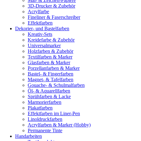
Mal- & Zeichen-Papiere
3D-Drucker & Zubehör
Acrylfarbe
Fineliner & Faserschreiber
Effektfarben
Dekorier- und Bastelfarben
Kreativ-Sets
Kreidefarbe & Zubehör
Universalmarker
Holzfarben & Zubehör
Textilfarben & Marker
Glasfarben & Marker
Porzellanfarben & Marker
Bastel- & Fingerfarben
Magnet- & Tafelfarben
Gouache- & Schulmalfarben
Öl- & Aquarellfarben
Sprühfarben & Lacke
Marmorierfarben
Plakatfarben
Effektfarben im Liner-Pen
Linoldruckfarben
Acrylfarben & Marker (Hobby)
Permanente Tinte
Handarbeiten