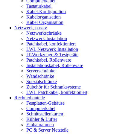
Computerkabel
Tastaturkabel
Kabel-Konfiguration
Kabelorganisation
Kabel-Organisation
Netzwerk, passiv
Netzwerkschränke
Netzwerk-Installation
Patchkabel, konfektioniert
LWL Netzwerk-Installation
IT-Werkzeuge & Testgeräte
Patchkabel, Rollenware
Installationskabel, Rollenware
Serverschränke
Wandschränke
Spezialschränke
Zubehör für Schranksysteme
LWL-Patchkabel, konfektioniert
Rechnerbauteile
Festplatten-Gehäuse
Computerkabel
Schnittstellenkarten
Kühler & Lüfter
Einbaurahmen
PC & Server Netzteile