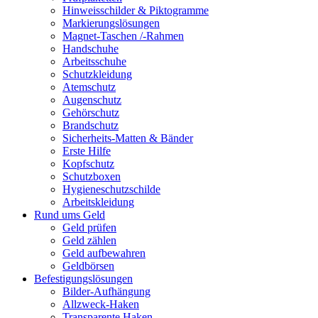
Hinweisschilder & Piktogramme
Markierungslösungen
Magnet-Taschen /-Rahmen
Handschuhe
Arbeitsschuhe
Schutzkleidung
Atemschutz
Augenschutz
Gehörschutz
Brandschutz
Sicherheits-Matten & Bänder
Erste Hilfe
Kopfschutz
Schutzboxen
Hygieneschutzschilde
Arbeitskleidung
Rund ums Geld
Geld prüfen
Geld zählen
Geld aufbewahren
Geldbörsen
Befestigungslösungen
Bilder-Aufhängung
Allzweck-Haken
Transparente Haken