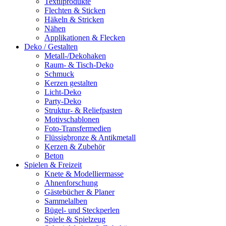
Textilprodukte
Flechten & Sticken
Häkeln & Stricken
Nähen
Applikationen & Flecken
Deko / Gestalten
Metall-/Dekohaken
Raum- & Tisch-Deko
Schmuck
Kerzen gestalten
Licht-Deko
Party-Deko
Struktur- & Reliefpasten
Motivschablonen
Foto-Transfermedien
Flüssigbronze & Antikmetall
Kerzen & Zubehör
Beton
Spielen & Freizeit
Knete & Modelliermasse
Ahnenforschung
Gästebücher & Planer
Sammelalben
Bügel- und Steckperlen
Spiele & Spielzeug