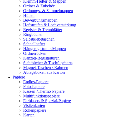
Klemm-Hefter & Mappen
Ordner & Zubehör
Ordnungs- & Sammelmappen
Hüllen
Bewerbungsmappen
Heftstreifen & Lochverstärkung
Register & Trennblätter
Ringbücher
Selbstklebetaschen
Schnellhefter
Hängeregistratur-Mappen
Ordnerrücken
Kanzlei-Registraturen
Sichtbücher & Tischflipcharts
Magnet-Taschen /-Rahmen
Ablageboxen aus Karton
Papiere
Endlos-Papiere
Foto-Papiere
Kassen-/Thermo-Papiere
Multifunktionspapiere
Farblaser- & Spezial-Papiere
Visitenkarten
Rollenpapiere
Karten