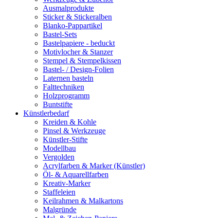
Ausmalprodukte
Sticker & Stickeralben
Blanko-Pappartikel
Bastel-Sets
Bastelpapiere - beduckt
Motivlocher & Stanzer
Stempel & Stempelkissen
Bastel- / Design-Folien
Laternen basteln
Falttechniken
Holzprogramm
Buntstifte
Künstlerbedarf
Kreiden & Kohle
Pinsel & Werkzeuge
Künstler-Stifte
Modellbau
Vergolden
Acrylfarben & Marker (Künstler)
Öl- & Aquarellfarben
Kreativ-Marker
Staffeleien
Keilrahmen & Malkartons
Malgründe