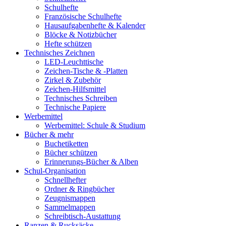
Schulhefte
Französische Schulhefte
Hausaufgabenhefte & Kalender
Blöcke & Notizbücher
Hefte schützen
Technisches Zeichnen
LED-Leuchttische
Zeichen-Tische & -Platten
Zirkel & Zubehör
Zeichen-Hilfsmittel
Technisches Schreiben
Technische Papiere
Werbemittel
Werbemittel: Schule & Studium
Bücher & mehr
Buchetiketten
Bücher schützen
Erinnerungs-Bücher & Alben
Schul-Organisation
Schnellhefter
Ordner & Ringbücher
Zeugnismappen
Sammelmappen
Schreibtisch-Austattung
Ranzen & Rucksäcke