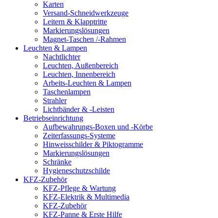
Karten
Versand-Schneidwerkzeuge
Leitern & Klapptritte
Markierungslösungen
Magnet-Taschen /-Rahmen
Leuchten & Lampen
Nachtlichter
Leuchten, Außenbereich
Leuchten, Innenbereich
Arbeits-Leuchten & Lampen
Taschenlampen
Strahler
Lichtbänder & -Leisten
Betriebseinrichtung
Aufbewahrungs-Boxen und -Körbe
Zeiterfassungs-Systeme
Hinweisschilder & Piktogramme
Markierungslösungen
Schränke
Hygieneschutzschilde
KFZ-Zubehör
KFZ-Pflege & Wartung
KFZ-Elektrik & Multimedia
KFZ-Zubehör
KFZ-Panne & Erste Hilfe