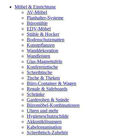
Möbel & Einrichtung
AV-Möbel
Planhalter-Systeme
Bürostühle
EDV-Möbel
Stühle & Hocker
Bodenschutzmatten
Kunstpflanzen
Wanddekoration
Wandleisten
Glas-Magnettafeln
Konferenztische
Schreibtische
Tische & Theken
Büro-Container & Wagen
Regale & Sideboards
Schränke
Garderoben & Spinde
Büromöbel-Kombinationen
Uhren und mehr
Hygieneschutzschilde
Akkustiklösungen
Kabelorganisation
Schreibtisch-Zubehör