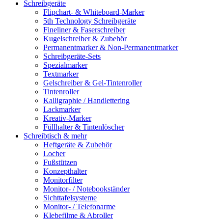
Schreibgeräte
Flipchart- & Whiteboard-Marker
5th Technology Schreibgeräte
Fineliner & Faserschreiber
Kugelschreiber & Zubehör
Permanentmarker & Non-Permanentmarker
Schreibgeräte-Sets
Spezialmarker
Textmarker
Gelschreiber & Gel-Tintenroller
Tintenroller
Kalligraphie / Handlettering
Lackmarker
Kreativ-Marker
Füllhalter & Tintenlöscher
Schreibtisch & mehr
Heftgeräte & Zubehör
Locher
Fußstützen
Konzepthalter
Monitorfilter
Monitor- / Notebookständer
Sichttafelsysteme
Monitor- / Telefonarme
Klebefilme & Abroller