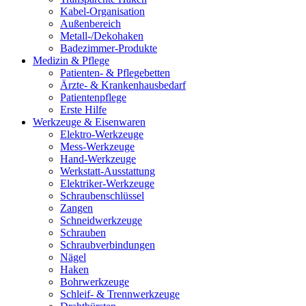
Kabel-Organisation
Außenbereich
Metall-/Dekohaken
Badezimmer-Produkte
Medizin & Pflege
Patienten- & Pflegebetten
Ärzte- & Krankenhausbedarf
Patientenpflege
Erste Hilfe
Werkzeuge & Eisenwaren
Elektro-Werkzeuge
Mess-Werkzeuge
Hand-Werkzeuge
Werkstatt-Ausstattung
Elektriker-Werkzeuge
Schraubenschlüssel
Zangen
Schneidwerkzeuge
Schrauben
Schraubverbindungen
Nägel
Haken
Bohrwerkzeuge
Schleif- & Trennwerkzeuge