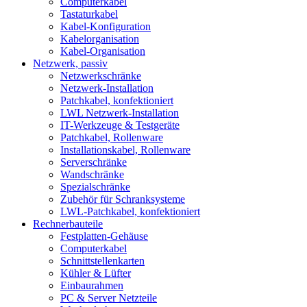
Computerkabel
Tastaturkabel
Kabel-Konfiguration
Kabelorganisation
Kabel-Organisation
Netzwerk, passiv
Netzwerkschränke
Netzwerk-Installation
Patchkabel, konfektioniert
LWL Netzwerk-Installation
IT-Werkzeuge & Testgeräte
Patchkabel, Rollenware
Installationskabel, Rollenware
Serverschränke
Wandschränke
Spezialschränke
Zubehör für Schranksysteme
LWL-Patchkabel, konfektioniert
Rechnerbauteile
Festplatten-Gehäuse
Computerkabel
Schnittstellenkarten
Kühler & Lüfter
Einbaurahmen
PC & Server Netzteile