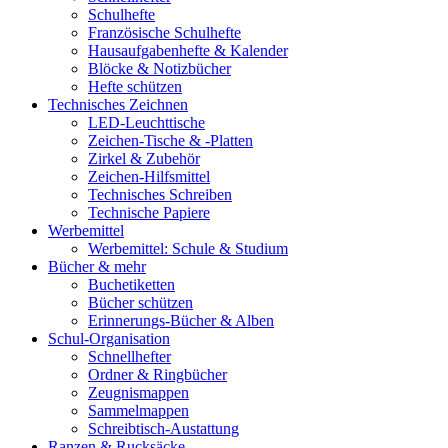
Schulhefte
Französische Schulhefte
Hausaufgabenhefte & Kalender
Blöcke & Notizbücher
Hefte schützen
Technisches Zeichnen
LED-Leuchttische
Zeichen-Tische & -Platten
Zirkel & Zubehör
Zeichen-Hilfsmittel
Technisches Schreiben
Technische Papiere
Werbemittel
Werbemittel: Schule & Studium
Bücher & mehr
Buchetiketten
Bücher schützen
Erinnerungs-Bücher & Alben
Schul-Organisation
Schnellhefter
Ordner & Ringbücher
Zeugnismappen
Sammelmappen
Schreibtisch-Austattung
Ranzen & Rucksäcke