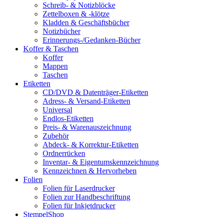
Schreib- & Notizblöcke
Zettelboxen & -klötze
Kladden & Geschäftsbücher
Notizbücher
Erinnerungs-/Gedanken-Bücher
Koffer & Taschen
Koffer
Mappen
Taschen
Etiketten
CD/DVD & Datenträger-Etiketten
Adress- & Versand-Etiketten
Universal
Endlos-Etiketten
Preis- & Warenauszeichnung
Zubehör
Abdeck- & Korrektur-Etiketten
Ordnerrücken
Inventar- & Eigentumskennzeichnung
Kennzeichnen & Hervorheben
Folien
Folien für Laserdrucker
Folien zur Handbeschriftung
Folien für Inkjetdrucker
StempelShop