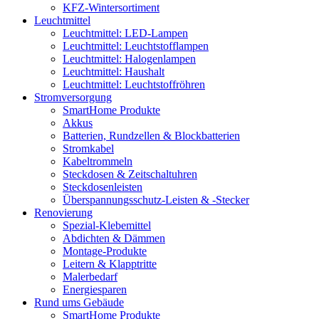
KFZ-Wintersortiment
Leuchtmittel
Leuchtmittel: LED-Lampen
Leuchtmittel: Leuchtstofflampen
Leuchtmittel: Halogenlampen
Leuchtmittel: Haushalt
Leuchtmittel: Leuchtstoffröhren
Stromversorgung
SmartHome Produkte
Akkus
Batterien, Rundzellen & Blockbatterien
Stromkabel
Kabeltrommeln
Steckdosen & Zeitschaltuhren
Steckdosenleisten
Überspannungsschutz-Leisten & -Stecker
Renovierung
Spezial-Klebemittel
Abdichten & Dämmen
Montage-Produkte
Leitern & Klapptritte
Malerbedarf
Energiesparen
Rund ums Gebäude
SmartHome Produkte