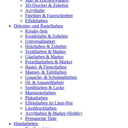
Mal- & Zeichen-Papiere
3D-Drucker & Zubehör
Acrylfarbe
Fineliner & Faserschreiber
Effektfarben
Dekorier- und Bastelfarben
Kreativ-Sets
Kreidefarbe & Zubehör
Universalmarker
Holzfarben & Zubehör
Textilfarben & Marker
Glasfarben & Marker
Porzellanfarben & Marker
Bastel- & Fingerfarben
Magnet- & Tafelfarben
Gouache- & Schulmalfarben
Öl- & Aquarellfarben
Sprühfarben & Lacke
Marmorierfarben
Plakatfarben
Effektfarben im Liner-Pen
Linoldruckfarben
Acrylfarben & Marker (Hobby)
Permanente Tinte
Handarbeiten