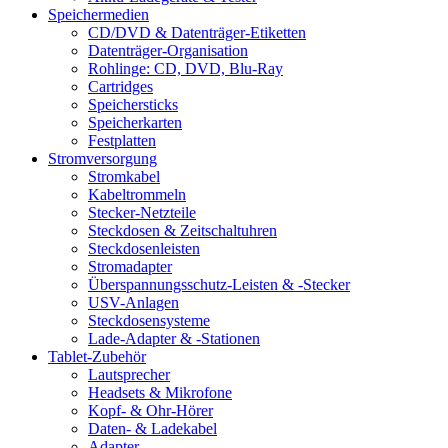
Speichermedien
CD/DVD & Datenträger-Etiketten
Datenträger-Organisation
Rohlinge: CD, DVD, Blu-Ray
Cartridges
Speichersticks
Speicherkarten
Festplatten
Stromversorgung
Stromkabel
Kabeltrommeln
Stecker-Netzteile
Steckdosen & Zeitschaltuhren
Steckdosenleisten
Stromadapter
Überspannungsschutz-Leisten & -Stecker
USV-Anlagen
Steckdosensysteme
Lade-Adapter & -Stationen
Tablet-Zubehör
Lautsprecher
Headsets & Mikrofone
Kopf- & Ohr-Hörer
Daten- & Ladekabel
Adapter