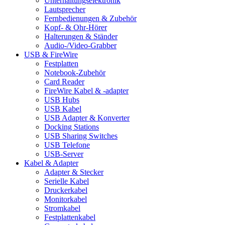
Unterhaltungselektronik
Lautsprecher
Fernbedienungen & Zubehör
Kopf- & Ohr-Hörer
Halterungen & Ständer
Audio-/Video-Grabber
USB & FireWire
Festplatten
Notebook-Zubehör
Card Reader
FireWire Kabel & -adapter
USB Hubs
USB Kabel
USB Adapter & Konverter
Docking Stations
USB Sharing Switches
USB Telefone
USB-Server
Kabel & Adapter
Adapter & Stecker
Serielle Kabel
Druckerkabel
Monitorkabel
Stromkabel
Festplattenkabel