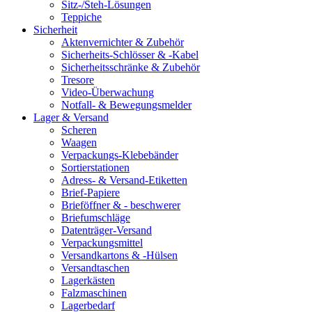
Sitz-/Steh-Lösungen
Teppiche
Sicherheit
Aktenvernichter & Zubehör
Sicherheits-Schlösser & -Kabel
Sicherheitsschränke & Zubehör
Tresore
Video-Überwachung
Notfall- & Bewegungsmelder
Lager & Versand
Scheren
Waagen
Verpackungs-Klebebänder
Sortierstationen
Adress- & Versand-Etiketten
Brief-Papiere
Brieföffner & - beschwerer
Briefumschläge
Datenträger-Versand
Verpackungsmittel
Versandkartons & -Hülsen
Versandtaschen
Lagerkästen
Falzmaschinen
Lagerbedarf