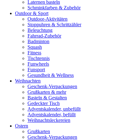
Laternen basteln
Schminkfarben & Zubehör
Outdoor & Sport
Outdoor-Aktivitäten
Stoppuhren & Schrittzähler
Beleuchtung
Fahrrad-Zubehör
Badminton
Squash
Fitness
Tischtennis
Funwheels
Funsport
Gesundheit & Wellness
Weihnachten
Geschenk-Verpackungen
Grußkarten & mehr
Basteln & Gestalten
Gedeckter Tisch
Adventskalender, unbefüllt
Adventskalender, befüllt
Weihnachtsleckereien
Ostern
Grußkarten
Geschenk-Verpackungen