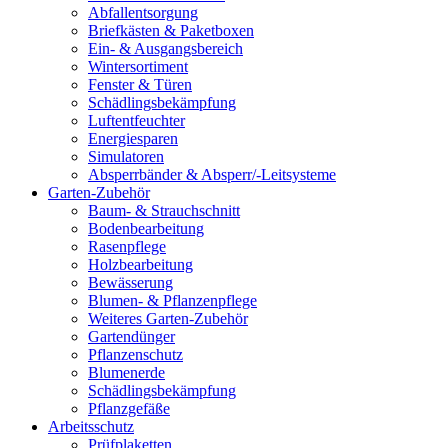
Abfallentsorgung
Briefkästen & Paketboxen
Ein- & Ausgangsbereich
Wintersortiment
Fenster & Türen
Schädlingsbekämpfung
Luftentfeuchter
Energiesparen
Simulatoren
Absperrbänder & Absperr/-Leitsysteme
Garten-Zubehör
Baum- & Strauchschnitt
Bodenbearbeitung
Rasenpflege
Holzbearbeitung
Bewässerung
Blumen- & Pflanzenpflege
Weiteres Garten-Zubehör
Gartendünger
Pflanzenschutz
Blumenerde
Schädlingsbekämpfung
Pflanzgefäße
Arbeitsschutz
Prüfplaketten