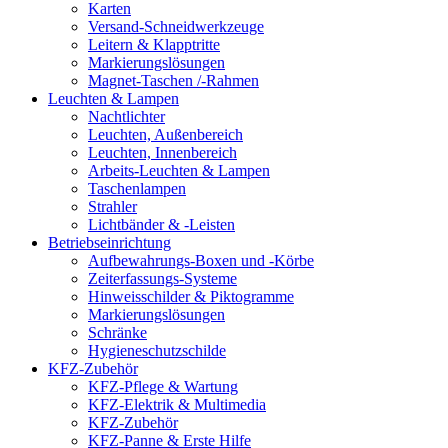
Karten
Versand-Schneidwerkzeuge
Leitern & Klapptritte
Markierungslösungen
Magnet-Taschen /-Rahmen
Leuchten & Lampen
Nachtlichter
Leuchten, Außenbereich
Leuchten, Innenbereich
Arbeits-Leuchten & Lampen
Taschenlampen
Strahler
Lichtbänder & -Leisten
Betriebseinrichtung
Aufbewahrungs-Boxen und -Körbe
Zeiterfassungs-Systeme
Hinweisschilder & Piktogramme
Markierungslösungen
Schränke
Hygieneschutzschilde
KFZ-Zubehör
KFZ-Pflege & Wartung
KFZ-Elektrik & Multimedia
KFZ-Zubehör
KFZ-Panne & Erste Hilfe