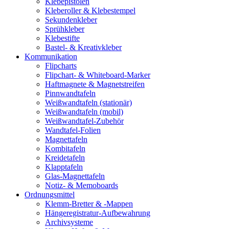
Klebepistolen
Kleberoller & Klebestempel
Sekundenkleber
Sprühkleber
Klebestifte
Bastel- & Kreativkleber
Kommunikation
Flipcharts
Flipchart- & Whiteboard-Marker
Haftmagnete & Magnetstreifen
Pinnwandtafeln
Weißwandtafeln (stationär)
Weißwandtafeln (mobil)
Weißwandtafel-Zubehör
Wandtafel-Folien
Magnettafeln
Kombitafeln
Kreidetafeln
Klapptafeln
Glas-Magnettafeln
Notiz- & Memoboards
Ordnungsmittel
Klemm-Bretter & -Mappen
Hängeregistratur-Aufbewahrung
Archivsysteme