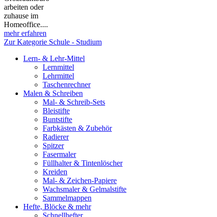
arbeiten oder
zuhause im
Homeoffice....
mehr erfahren
Zur Kategorie Schule - Studium
Lern- & Lehr-Mittel
Lernmittel
Lehrmittel
Taschenrechner
Malen & Schreiben
Mal- & Schreib-Sets
Bleistifte
Buntstifte
Farbkästen & Zubehör
Radierer
Spitzer
Fasermaler
Füllhalter & Tintenlöscher
Kreiden
Mal- & Zeichen-Papiere
Wachsmaler & Gelmalstifte
Sammelmappen
Hefte, Blöcke & mehr
Schnellhefter