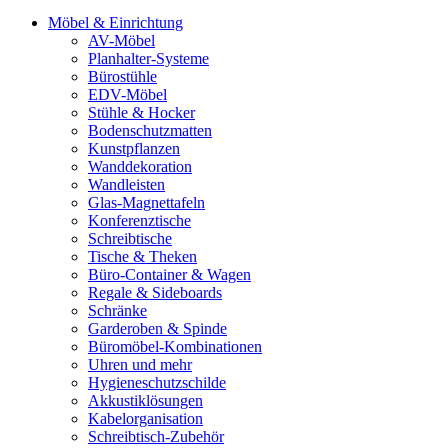
Möbel & Einrichtung
AV-Möbel
Planhalter-Systeme
Bürostühle
EDV-Möbel
Stühle & Hocker
Bodenschutzmatten
Kunstpflanzen
Wanddekoration
Wandleisten
Glas-Magnettafeln
Konferenztische
Schreibtische
Tische & Theken
Büro-Container & Wagen
Regale & Sideboards
Schränke
Garderoben & Spinde
Büromöbel-Kombinationen
Uhren und mehr
Hygieneschutzschilde
Akkustiklösungen
Kabelorganisation
Schreibtisch-Zubehör