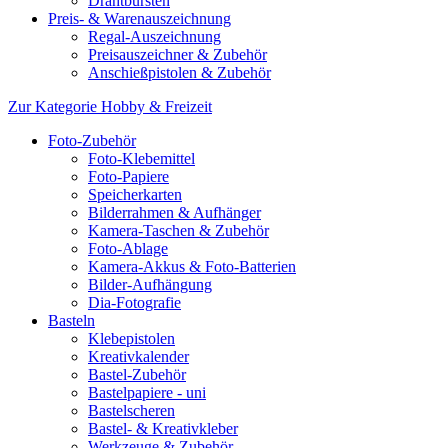
Drahtbürsten
Preis- & Warenauszeichnung
Regal-Auszeichnung
Preisauszeichner & Zubehör
Anschießpistolen & Zubehör
Zur Kategorie Hobby & Freizeit
Foto-Zubehör
Foto-Klebemittel
Foto-Papiere
Speicherkarten
Bilderrahmen & Aufhänger
Kamera-Taschen & Zubehör
Foto-Ablage
Kamera-Akkus & Foto-Batterien
Bilder-Aufhängung
Dia-Fotografie
Basteln
Klebepistolen
Kreativkalender
Bastel-Zubehör
Bastelpapiere - uni
Bastelscheren
Bastel- & Kreativkleber
Werkzeuge & Zubehör