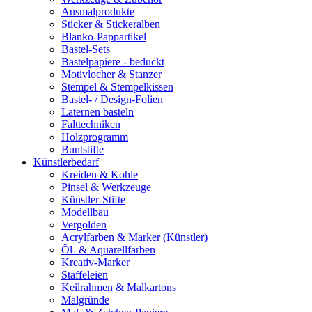
Ausmalprodukte
Sticker & Stickeralben
Blanko-Pappartikel
Bastel-Sets
Bastelpapiere - beduckt
Motivlocher & Stanzer
Stempel & Stempelkissen
Bastel- / Design-Folien
Laternen basteln
Falttechniken
Holzprogramm
Buntstifte
Künstlerbedarf
Kreiden & Kohle
Pinsel & Werkzeuge
Künstler-Stifte
Modellbau
Vergolden
Acrylfarben & Marker (Künstler)
Öl- & Aquarellfarben
Kreativ-Marker
Staffeleien
Keilrahmen & Malkartons
Malgründe