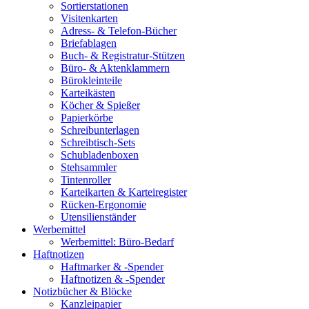
Sortierstationen
Visitenkarten
Adress- & Telefon-Bücher
Briefablagen
Buch- & Registratur-Stützen
Büro- & Aktenklammern
Bürokleinteile
Karteikästen
Köcher & Spießer
Papierkörbe
Schreibunterlagen
Schreibtisch-Sets
Schubladenboxen
Stehsammler
Tintenroller
Karteikarten & Karteiregister
Rücken-Ergonomie
Utensilienständer
Werbemittel
Werbemittel: Büro-Bedarf
Haftnotizen
Haftmarker & -Spender
Haftnotizen & -Spender
Notizbücher & Blöcke
Kanzleipapier