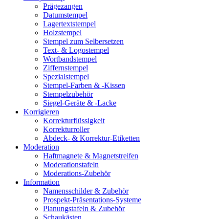
Prägezangen
Datumstempel
Lagertextstempel
Holzstempel
Stempel zum Selbersetzen
Text- & Logostempel
Wortbandstempel
Ziffernstempel
Spezialstempel
Stempel-Farben & -Kissen
Stempelzubehör
Siegel-Geräte & -Lacke
Korrigieren
Korrekturflüssigkeit
Korrekturroller
Abdeck- & Korrektur-Etiketten
Moderation
Haftmagnete & Magnetstreifen
Moderationstafeln
Moderations-Zubehör
Information
Namensschilder & Zubehör
Prospekt-Präsentations-Systeme
Planungstafeln & Zubehör
Schaukästen