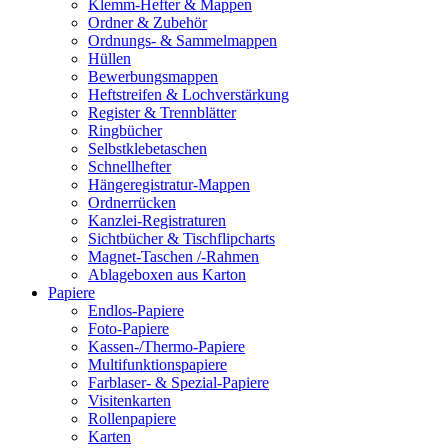
Klemm-Hefter & Mappen
Ordner & Zubehör
Ordnungs- & Sammelmappen
Hüllen
Bewerbungsmappen
Heftstreifen & Lochverstärkung
Register & Trennblätter
Ringbücher
Selbstklebetaschen
Schnellhefter
Hängeregistratur-Mappen
Ordnerrücken
Kanzlei-Registraturen
Sichtbücher & Tischflipcharts
Magnet-Taschen /-Rahmen
Ablageboxen aus Karton
Papiere
Endlos-Papiere
Foto-Papiere
Kassen-/Thermo-Papiere
Multifunktionspapiere
Farblaser- & Spezial-Papiere
Visitenkarten
Rollenpapiere
Karten