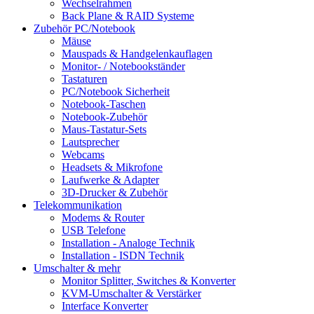
Wechselrahmen
Back Plane & RAID Systeme
Zubehör PC/Notebook
Mäuse
Mauspads & Handgelenkauflagen
Monitor- / Notebookständer
Tastaturen
PC/Notebook Sicherheit
Notebook-Taschen
Notebook-Zubehör
Maus-Tastatur-Sets
Lautsprecher
Webcams
Headsets & Mikrofone
Laufwerke & Adapter
3D-Drucker & Zubehör
Telekommunikation
Modems & Router
USB Telefone
Installation - Analoge Technik
Installation - ISDN Technik
Umschalter & mehr
Monitor Splitter, Switches & Konverter
KVM-Umschalter & Verstärker
Interface Konverter