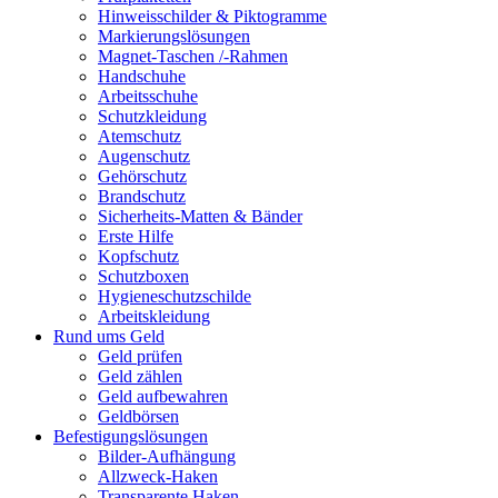
Hinweisschilder & Piktogramme
Markierungslösungen
Magnet-Taschen /-Rahmen
Handschuhe
Arbeitsschuhe
Schutzkleidung
Atemschutz
Augenschutz
Gehörschutz
Brandschutz
Sicherheits-Matten & Bänder
Erste Hilfe
Kopfschutz
Schutzboxen
Hygieneschutzschilde
Arbeitskleidung
Rund ums Geld
Geld prüfen
Geld zählen
Geld aufbewahren
Geldbörsen
Befestigungslösungen
Bilder-Aufhängung
Allzweck-Haken
Transparente Haken