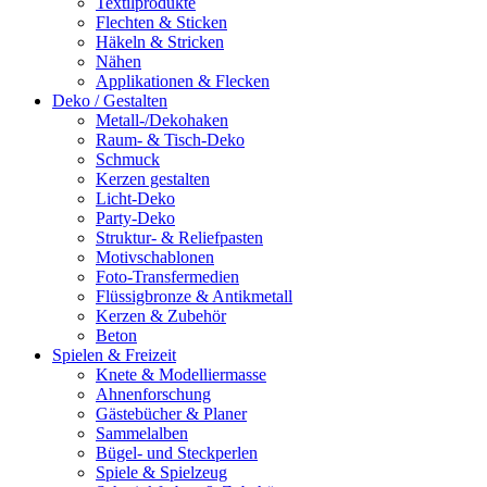
Textilprodukte
Flechten & Sticken
Häkeln & Stricken
Nähen
Applikationen & Flecken
Deko / Gestalten
Metall-/Dekohaken
Raum- & Tisch-Deko
Schmuck
Kerzen gestalten
Licht-Deko
Party-Deko
Struktur- & Reliefpasten
Motivschablonen
Foto-Transfermedien
Flüssigbronze & Antikmetall
Kerzen & Zubehör
Beton
Spielen & Freizeit
Knete & Modelliermasse
Ahnenforschung
Gästebücher & Planer
Sammelalben
Bügel- und Steckperlen
Spiele & Spielzeug