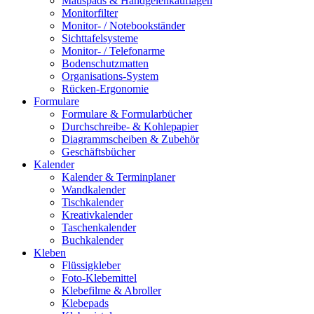
Mauspads & Handgelenkauflagen
Monitorfilter
Monitor- / Notebookständer
Sichttafelsysteme
Monitor- / Telefonarme
Bodenschutzmatten
Organisations-System
Rücken-Ergonomie
Formulare
Formulare & Formularbücher
Durchschreibe- & Kohlepapier
Diagrammscheiben & Zubehör
Geschäftsbücher
Kalender
Kalender & Terminplaner
Wandkalender
Tischkalender
Kreativkalender
Taschenkalender
Buchkalender
Kleben
Flüssigkleber
Foto-Klebemittel
Klebefilme & Abroller
Klebepads