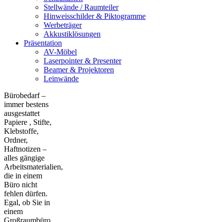
Stellwände / Raumteiler
Hinweisschilder & Piktogramme
Werbeträger
Akkustiklösungen
Präsentation
AV-Möbel
Laserpointer & Presenter
Beamer & Projektoren
Leinwände
Bürobedarf –
immer bestens
ausgestattet
Papiere , Stifte,
Klebstoffe,
Ordner,
Haftnotizen –
alles gängige
Arbeitsmaterialien,
die in einem
Büro nicht
fehlen dürfen.
Egal, ob Sie in
einem
Großraumbüro