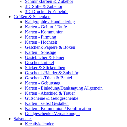
Schminkfarben & Zubehör
3D-Stifte & Zubehör
3D-Drucker & Zubehör
Grüßen & Schenken
Kalligraphie / Handlettering
Karten - Geburt / Taufe
Karten - Kommunion
Karten - Firmung
Karten - Hochzeit
Geschenk-Papiere & Boxen
Karten - Sonstige
Gästebücher & Planer
Geschenkartikel
Sticker & Stickeralben
Geschenk-Bänder & Zubehör
Geschenk-Tüten & Beutel
Karten - Geburtstag
Karten - Einladung/Danksagung Allgemein
Karten - Abschied & Trauer
Gutscheine & Geldgeschenke
Karten - selbst Gestalten
Karten - Kommunion / Konfirmation
Geldgeschenke-Verpackungen
Saisonales
Kreativkalender