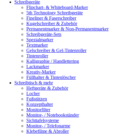
Schreibgeräte
Flipchart- & Whiteboard-Marker
5th Technology Schreibgeräte
Fineliner & Faserschreiber
Kugelschreiber & Zubehör
Permanentmarker & Non-Permanentmarker
Schreibgeräte-Sets
Spezialmarker
Textmarker
Gelschreiber & Gel-Tintenroller
Tintenroller
Kalligraphie / Handlettering
Lackmarker
Kreativ-Marker
Füllhalter & Tintenlöscher
Schreibtisch & mehr
Heftgeräte & Zubehör
Locher
Fußstützen
Konzepthalter
Monitorfilter
Monitor- / Notebookständer
Sichttafelsysteme
Monitor- / Telefonarme
Klebefilme & Abroller